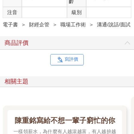
齡
半年後，當時我年僅二十六歲，由於身為組員時表現亮眼，我以
異於常人的晉升速度，被委任為子公司的事業負責人。然而，我
注音
級別
在這裡狠狠跌了一跤。
或許是因為從小擔任領導職，我懷有一種「應該要負責帶隊」的
電子書
＞
財經企管
＞
職場工作術
＞
溝通/說話/面試
奇妙使命感。我深信領導者凡事必須親力親為、比周遭的人更優
秀；同時，我又天真地以為「我能做到的事，我不說大家也會
商品評價
懂」。如今回想起來，當時的我簡直是虛榮與傲慢的綜合體，光
是回想都覺得羞愧不已。
因為自己能拿出好成績，我完全無法理解為何其他人做不到。正
寫評價
因為「不理解原因」，我也給不出具體建議。當組員拿資料來
時，我只會說：「這樣不行，要更打動人心一點。」或是當他們
提企劃時，我總說：「感覺不對，我們要加入新觀點。」沒錯，
相關主題
我成了那個「說話最模糊不清」的失敗領導者。
■徹底失敗的原因
當時，我痛徹領悟到自己是個無能的領導者，開始瘋狂閱讀關於
領導力的書籍、參加各種講座。然而，情況並沒有因此改善。我
試著激勵組員、詢問他們的需求以改善工作環境，實踐了所有學
陳重銘寫給不想一輩子窮忙的你
到的方法，卻完全沒效。不僅如此，我越是聆聽組員的「期
望」，團隊越是失去競爭力，化為一盤散沙。
一樣領薪水，為什麼有人越滾越富，有人越拚越