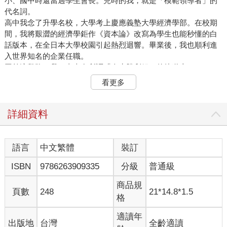
小、國中時還當過學生會長。兒時的我，就是「模範領導者」的
代名詞。
高中我念了升學名校，大學考上慶應義塾大學經濟學部。在校期
間，我將艱澀的經濟學鉅作《資本論》改寫為學生也能秒懂的白
話版本，在全日本大學校園引起熱烈迴響。畢業後，我也順利進
入世界知名的企業任職。
回首這段路，我一直走在所謂「人生勝利組」的軌道上。
然而，這份成功經驗，卻在我正式成為領導者時，成了最大的絆
看更多
腳石。
我相信許多領導者都有類似體悟：當頂尖組員時的成功經驗，在
成為領導者後往往行不通。過去為了締造好成績所練就的能力與
詳細資料
技術，有時反而會成為帶隊時的扣分項目。而我，也是在成為主
管多年後，才深刻意識到這點。
這是領導者常犯的典型錯誤：理所當然地期待組員可以做到我曾
語言
中文繁體
裝訂
做過的事。不，這已經不是「期待」，而是「要求」了。當時我
ISBN
9786263909335
分級
普通級
真心認為：「我都做得到，別人沒理由做不到。他做不到不是因
為『能力不足』，只是因為『不想做』。」結果，根本沒有組員
商品規
想跟隨這樣的領導者，我也因此嚐到巨大的挫折。
頁數
248
21*14.8*1.5
格
■從「破例提拔」到「徹底失敗」
適讀年
出版地
台灣
全齡適讀
我第一次被提拔為組織領導者，是在轉職到網路公司CyberAgent