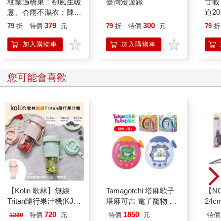
杖藜過橋東：柳風生暖
臺灣漫遊錄
廿載
識。
意、杏雨不濕衣；陳亮
道2
恭談以心轉境的適齡漫
379
300
79
折
特價
元
79
折
特價
元
79
折
不明白組員的需求及想法。
想
不明白自己的需求及想法。
加入購物車
加入購物車
倘若價值觀不同就無法組隊，那跨國企業早該倒光了。世代差異
從古希臘時代就存在，並非當今時代才有的問題。缺乏共識的根
您可能會喜歡
本原因和「世代」無關。重點在於，有無清晰理解彼此的想法。
只要能做到這點，組織的難題多半都能迎刃而解！
■過去的正解與新世代的正解，都是「對的」
過去，領導者不需要把話說清楚，常搬出一句「用身體去記住感
覺」就能應付過關。當時的消費者需求單純，只要做出高規格的
產品就能勝出。
如今，情況不可同日而語。
人們常說「這是一個沒有標準答案（正解）的時代」；但我認
為，這是一個「正確答案爆增」的時代。過去的做法是「對
【Kolin 歌林】無線
Tamagotchi 塔麻歌子
【N
的」，年輕組員的想法也是「對的」，正因為答案太多，大家的
Tritan隨行果汁機(KJE-
塔麻可吉 電子寵物 樂
24c
「正確」才會互相碰撞。
MN502)
園系列（熱帶橙果／極
問題在於：領導者對於自己該往哪走、每天該做什麼、要求組員
720
1850
特價
元
特價
元
特價
1280