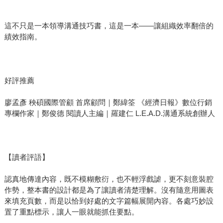
這不只是一本領導溝通技巧書，這是一本——讓組織效率翻倍的
績效指南。
好評推薦
廖孟彥 秧碩國際管顧 首席顧問｜鄭緯筌 《經濟日報》數位行銷
專欄作家｜鄭俊德 閱讀人主編｜羅建仁 L.E.A.D.溝通系統創辦人
【讀者評語】
認真地傳達內容，既不模糊敷衍，也不輕浮戲謔，更不刻意裝腔
作勢，整本書的設計都是為了讓讀者清楚理解。沒有隨意用圖表
來填充頁數，而是以恰到好處的文字篇幅展開內容。各處巧妙設
置了重點標示，讓人一眼就能抓住要點。