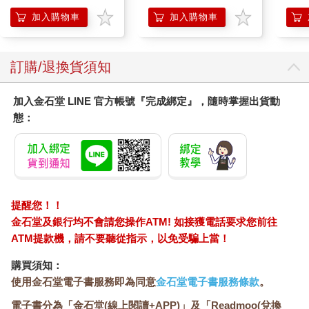
地冰雪）
怎麼做，往往只有模糊的概念，因此無法明確表達自己的「正
加入購物車
加入購物車
解」到底是什麼。
每件事都模模糊糊——這才是最大的問題！
身為領導者，你必須把腦中的想法說清楚，與組員共享一套方針
和標準，團隊才能朝著共同目標（一樣的正解）前進。
訂購/退換貨須知
對於個人來說，當你能清晰捕捉、傳達自己的想法時，心理壓力
也會大幅減輕。如果你覺得現在的工作不適合自己，卻仍留在同
加入金石堂 LINE 官方帳號『完成綁定』，隨時掌握出貨動
一個職場，我認為，這應該是無法釐清「如果不做這份工作，自
態：
己還能做什麼」所造成的。
■領導者的話語能創造「價值」
在物資充沛的現代社會，為何仍有許多人感到不幸福？或許，這
是因為彼此的「正解」在互相衝撞。人人心裡都有一股壓力：
「雖然說不上來，但我覺得你想的跟我不一樣。」
提醒您！！
多年來，我工作的願景是：打造一個所有商務人士都能用話語感
金石堂及銀行均不會請您操作ATM! 如接獲電話要求您前往
受到「自我提供價值」與「存在意義」的美好社會。
ATM提款機，請不要聽從指示，以免受騙上當！
而這一切，只要學會「精準表達」就能實現！尤其改變組織的核
心——領導者的話語，就能進一步改變組織與社會。
購買須知：
使用金石堂電子書服務即為同意
金石堂電子書服務條款
。
「精準表達」是所有行業、所有對話中不可欠缺的骨幹。希望能
電子書分為「金石堂(線上閱讀+APP)」及「Readmoo(兌換
透過這本書，為許多在職場與心靈上奮鬥的領導者提供支持，這