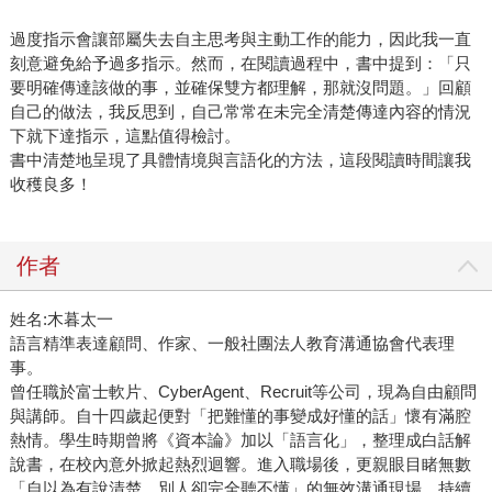
過度指示會讓部屬失去自主思考與主動工作的能力，因此我一直
刻意避免給予過多指示。然而，在閱讀過程中，書中提到：「只
要明確傳達該做的事，並確保雙方都理解，那就沒問題。」回顧
自己的做法，我反思到，自己常常在未完全清楚傳達內容的情況
下就下達指示，這點值得檢討。
書中清楚地呈現了具體情境與言語化的方法，這段閱讀時間讓我
收穫良多！
作者
姓名:木暮太一
語言精準表達顧問、作家、一般社團法人教育溝通協會代表理
事。
曾任職於富士軟片、CyberAgent、Recruit等公司，現為自由顧問
與講師。自十四歲起便對「把難懂的事變成好懂的話」懷有滿腔
熱情。學生時期曾將《資本論》加以「語言化」，整理成白話解
說書，在校內意外掀起熱烈迴響。進入職場後，更親眼目睹無數
「自以為有說清楚，別人卻完全聽不懂」的無效溝通現場，持續