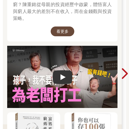
激勵組員、傾聽需求固然重要，但如今回想起來，我當時的行為
窮？陳重銘從母親的投資經歷中啟蒙，體悟富人
只是在「逃避殘酷的現實，試圖打造一個大家開心的同樂會」罷
與窮人最大的差別不在收入，而在金錢觀與投資
了。
策略。
現在，我終於明白失敗的原因：因為我沒有傳達「該做的事」。
甚至在那之前，我根本沒搞懂「組員到底該做什麼」。這全是我
看更多
的責任。
■「請你自由發揮」的陷阱
後來，在參與其他企業專案時，換我遇到一位「說話極其模糊」
的領導者。那位領導者的口頭禪是：「這部分請你自由發揮（視
情況調整）。」完全不交代具體細節或目標。在我聽來，我只知
道「現狀不合格」，卻不知道哪裡應該改進、又該如何調整。結
果，我憑感覺做出來的東西，往往與他的認知不符，最後我反被
Play video
貼上「工作不認真」的標籤。
還有一位領導者喜歡用「名詞」來下達指示。
我：「下一個企劃的方向是？」
主管：「嗯……新生活。」
我：「目標族群大約落在哪裡？」
主管：「家庭主婦。」
我：「……」