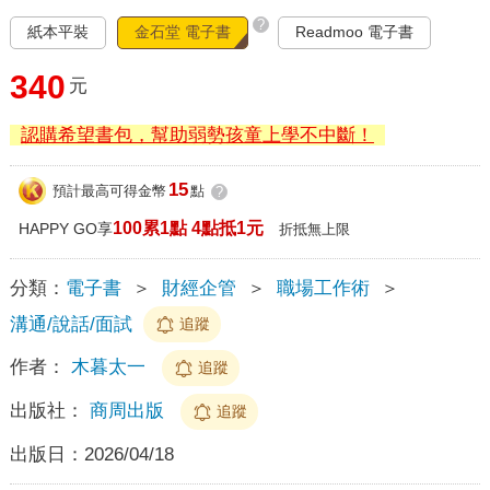
?
紙本平裝
金石堂 電子書
Readmoo 電子書
340
元
認購希望書包，幫助弱勢孩童上學不中斷！
15
預計最高可得金幣
點
?
100累1點 4點抵1元
HAPPY GO享
折抵無上限
分類：
電子書
＞
財經企管
＞
職場工作術
＞
溝通/說話/面試
追蹤
作者：
木暮太一
追蹤
出版社：
商周出版
追蹤
出版日：
2026/04/18