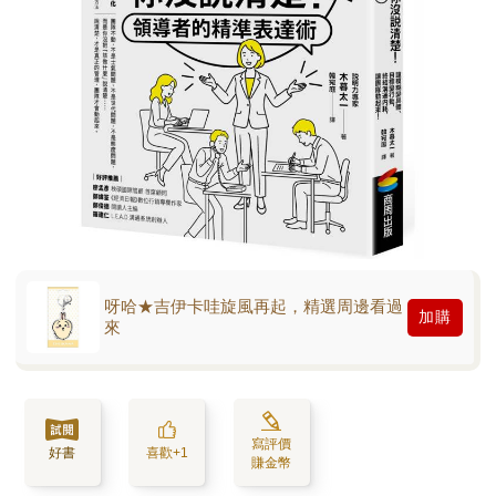
呀哈★吉伊卡哇旋風再起，精選周邊看過
加購
來
寫評價
好書
喜歡+1
賺金幣