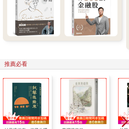
類似對話簡直是家常便飯。他只表達了「針對家庭主婦的新生
活」，問題是，「新生活」的範圍這麼大，我該聚焦在哪？主婦
在什麼情境下會考慮這項產品？我完全一頭霧水。
當時，我曾對這些說話不清不楚的領導者感到憤怒，反思之後才
驚覺，過去的我也是如此！在經歷過「表達不清的領導者」與
「飽受模糊指令之苦的組員」兩種身分後，我有了充分的領悟：
多數領導者以為自己有「下達指令」，但在組員聽來，那些話語
極其模糊，領導者只是「誤以為自己有說清楚」。
推薦必看
■世代隔閡並非「做不到」的藉口
近年來，企業對領導者的要求，已從單純的「達成目標」轉變為
「改善組織風氣」與「打造團隊」。過去那種藉由吆喝激勵、施
壓達標的領導方式已經行不通了。
當然，企業追求目標的初衷沒變，畢竟商業的最終目的就是提供
價值、創造利潤。然而現實情況是，團隊變得越來越難帶，連
「請達成目標」都需要一再強調。
常聽到的說法有「過去的常識不管用了」、「世代隔閡」、「價
值觀轉變」等……但根本原因只有一個：團隊並沒有真正達成共