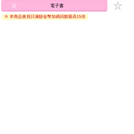
電子書
退換貨須知：
※ 本商品會員日滿額金幣加碼回饋最高15倍
因版權保護，您在金石堂所購買的電子書僅能以金石堂專屬
的閱讀軟體開啟閱讀，無法以其他閱讀器或直接下載檔案。
依據「消費者保護法」第19條及行政院消費者保護處公告之
「通訊交易解除權合理例外情事適用準則」，非以有形媒介
提供之數位內容或一經提供即為完成之線上服務，經消費者
事先同意始提供。（如：電子書、電子雜誌、下載版軟體、
虛擬商品…等），
不受「網購服務需提供七日鑑賞期」的限
制
。為維護您的權益，建議您先使用「試閱」功能後再付款
購買。