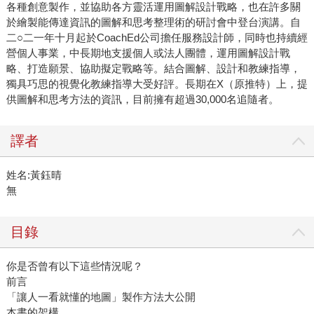
各種創意製作，並協助各方靈活運用圖解設計戰略，也在許多關
於繪製能傳達資訊的圖解和思考整理術的研討會中登台演講。自
二○二一年十月起於CoachEd公司擔任服務設計師，同時也持續經
營個人事業，中長期地支援個人或法人團體，運用圖解設計戰
略、打造願景、協助擬定戰略等。結合圖解、設計和教練指導，
獨具巧思的視覺化教練指導大受好評。長期在X（原推特）上，提
供圖解和思考方法的資訊，目前擁有超過30,000名追隨者。
譯者
姓名:黃鈺晴
無
目錄
你是否曾有以下這些情況呢？
前言
「讓人一看就懂的地圖」製作方法大公開
本書的架構