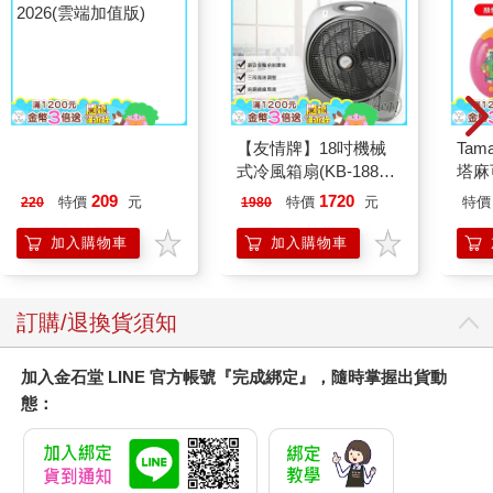
大家說英語8月號
【友情牌】18吋機械
Tam
2026(雲端加值版)
式冷風箱扇(KB-1881
塔麻
按鍵在上方)
園系
209
1720
特價
元
特價
元
特價
220
1980
地冰
加入購物車
加入購物車
訂購/退換貨須知
加入金石堂 LINE 官方帳號『完成綁定』，隨時掌握出貨動
態：