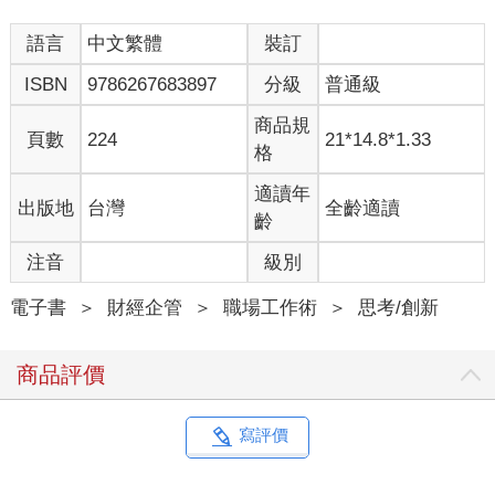
語言
中文繁體
裝訂
ISBN
9786267683897
分級
普通級
商品規
頁數
224
21*14.8*1.33
格
適讀年
出版地
台灣
全齡適讀
齡
注音
級別
電子書
＞
財經企管
＞
職場工作術
＞
思考/創新
商品評價
寫評價