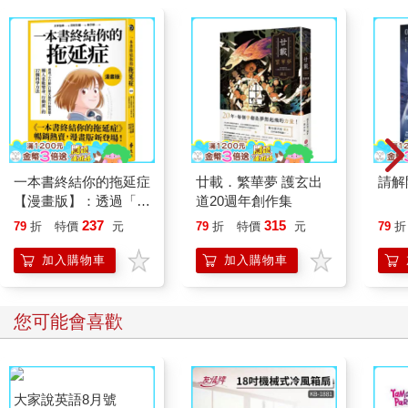
一本書終結你的拖延症
廿載．繁華夢 護玄出
請解
【漫畫版】：透過「小
道20週年創作集
行動」打開大腦的行動
237
315
79
折
特價
元
79
折
特價
元
79
折
開關，懶人也能變身
「行動派」的37個科
加入購物車
加入購物車
學方法
您可能會喜歡