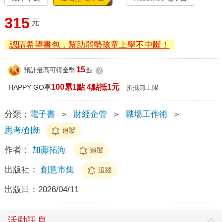
315
元
認購希望書包，幫助弱勢孩童上學不中斷！
15
預計最高可得金幣
點
?
100累1點 4點抵1元
HAPPY GO享
折抵無上限
分類：
電子書
＞
財經企管
＞
職場工作術
＞
思考/創新
追蹤
作者：
加藤拓海
追蹤
出版社：
創意市集
追蹤
出版日：
2026/04/11
活動訊息