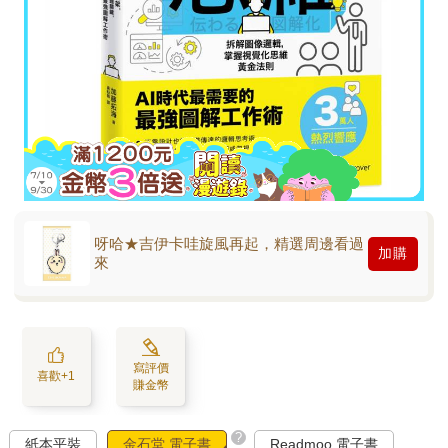
呀哈★吉伊卡哇旋風再起，精選周邊看過
加購
來
寫評價
喜歡+1
賺金幣
?
紙本平裝
金石堂 電子書
Readmoo 電子書