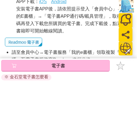
APP下載：
iOS
Android
安裝電子書APP後，請依照提示登入「會員中心」→「我
的E書櫃」→「電子書APP通行碼/載具管理」，取得通行
碼再登入下載您所購買的電子書。完成下載後，點選任一
書籍即可開始離線閱讀。
請至會員中心→電子書服務「我的e書櫃」領取複製『兌換
碼』至電子書服務商Readmoo進行兌換。
退換貨須知：
因版權保護，您在金石堂所購買的電子書僅能以金石堂專屬
的閱讀軟體開啟閱讀，無法以其他閱讀器或直接下載檔案。
依據「消費者保護法」第19條及行政院消費者保護處公告之
「通訊交易解除權合理例外情事適用準則」，非以有形媒介
提供之數位內容或一經提供即為完成之線上服務，經消費者
事先同意始提供。（如：電子書、電子雜誌、下載版軟體、
虛擬商品…等），
不受「網購服務需提供七日鑑賞期」的限
制
。為維護您的權益，建議您先使用「試閱」功能後再付款
購買。