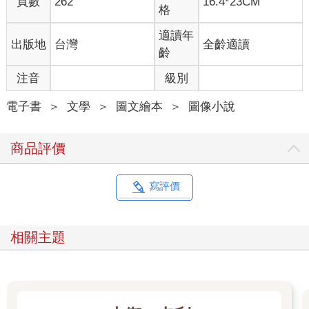
頁數
262
16.4*23CM
格
適讀年
出版地
台灣
全齡適讀
齡
注音
級別
電子書
＞
文學
＞
圖文繪本
＞
圖像小說
商品評價
寫評價
相關主題