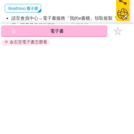
請至會員中心→電子書服務「我的e書櫃」領取複製『兌換
碼』至電子書服務商Readmoo進行兌換。
電子書
退換貨須知：
※ 金石堂電子書怎麼看
因版權保護，您在金石堂所購買的電子書僅能以金石堂專屬
的閱讀軟體開啟閱讀，無法以其他閱讀器或直接下載檔案。
依據「消費者保護法」第19條及行政院消費者保護處公告之
「通訊交易解除權合理例外情事適用準則」，非以有形媒介
提供之數位內容或一經提供即為完成之線上服務，經消費者
事先同意始提供。（如：電子書、電子雜誌、下載版軟體、
虛擬商品…等），
不受「網購服務需提供七日鑑賞期」的限
制
。為維護您的權益，建議您先使用「試閱」功能後再付款
購買。