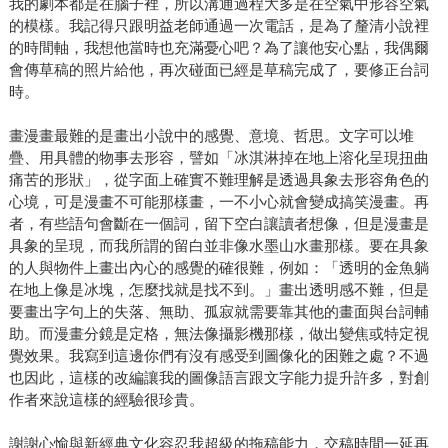
我的劇本都是在腦子裡，所以溝通過程大多是在空氣中形容空氣
的模樣。我記得只跟明益老師通過一次電話，是為了釐清小說裡
的時間軸，我想他當時也充滿憂心吧？為了讓他安心點，我偶爾
會傳草稿的照片給他，再次碰面已經是草稿完成了，要修正台詞
時。
畫漫畫最難的是畫出小說中的感覺、意境、哲思。文字可以堆
疊、用具體的物事去形容，譬如「冰淇淋掉在地上溶化呈現扭曲
痛苦的形狀」，從字面上確實不難理解是透過具象去形容角色的
心境，可是漫畫不可能那樣畫，一不小心就會變成搞笑漫畫。再
者，有些語句會斷在一個詞，留下空白讓讀者想像，但是漫畫是
具象的呈現，而我所謂的留白並非像水墨山水畫那樣。要在具象
的人與物件上畫出內心的感覺的確很難，例如：「透明的金魚躺
在地上像是冰塊，怎麼找就是找不到。」畫出透明感不難，但是
要畫出字句上的失落、無助、孤寂就需要靠其他的畫面與台詞輔
助。而漫畫分鏡是定格，無法像攝影機那樣，做出變焦或特定視
覺效果。我寫到這邊你們有沒有感受到圖像化的困難之處？不過
也因此，這樣的改編讓我的圖像語言跟文字能力提升許多，對創
作者來說這樣的經驗很珍貴。
謝謝心愉與新經典文化容忍我超級的拖稿能力，交稿時間一延再