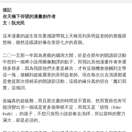
後記
在天橋下仰望的漫畫創作者
文︱阮光民
這本漫畫的誕生首先要感謝帶我上天橋見到吳明益老師的唐薇跟
悠翰，雖然這樣講好像在形容七夕的喜鵲。
二〇一五那一年因為唐薇的腦洞大開，於是在那年的朗讀節活動
中想到一個將小說用圖像翻譯的點子。而我比其他漫畫作者幸運
很多很多，因為我跟他們夫妻是麻吉，才有這個機會接觸到文學
這一塊，接觸到超級厲害的吳明益老師。現在每次出去演講都還
是會提那次很精采的朗讀節活動，這樣的緣分真的切合「魔幻寫
實」這個詞。
改編真的超級難，而且那次畫的時間並不寬裕。然而寬裕也有可
能演變出另一個或是更多個舉棋不定，而我又是「狡怪（káu-
kuài）」的孩子，不想只按照小說節奏去演繹，所以當時的壓力
滿大，卻是必須的。