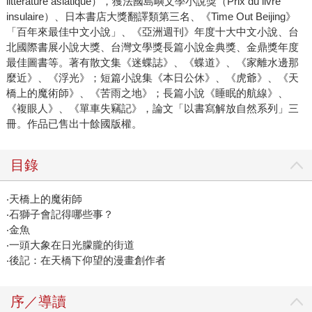
littérature asiatique），獲法國島嶼文學小說獎（Prix du livre
insulaire）、日本書店大獎翻譯類第三名、《Time Out Beijing》
「百年來最佳中文小說」、《亞洲週刊》年度十大中文小說、台
北國際書展小說大獎、台灣文學獎長篇小說金典獎、金鼎獎年度
最佳圖書等。著有散文集《迷蝶誌》、《蝶道》、《家離水邊那
麼近》、《浮光》；短篇小說集《本日公休》、《虎爺》、《天
橋上的魔術師》、《苦雨之地》；長篇小說《睡眠的航線》、
《複眼人》、《單車失竊記》，論文「以書寫解放自然系列」三
冊。作品已售出十餘國版權。
目錄
‧天橋上的魔術師
‧石獅子會記得哪些事？
‧金魚
‧一頭大象在日光朦朧的街道
‧後記：在天橋下仰望的漫畫創作者
序／導讀