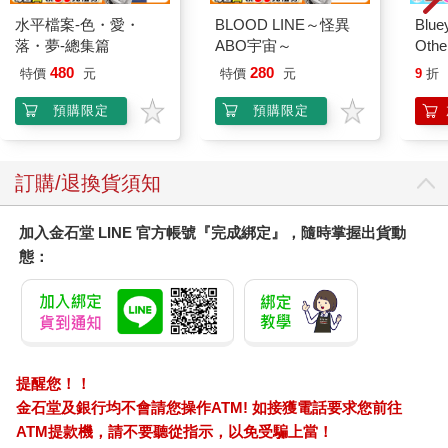
水平檔案-色・愛・
BLOOD LINE～怪異
Blue
落・夢-總集篇
ABO宇宙～
Other
Stori
480
280
特價
元
特價
元
9
折
Hoor
預購限定
預購限定
訂購/退換貨須知
加入金石堂 LINE 官方帳號『完成綁定』，隨時掌握出貨動
態：
提醒您！！
金石堂及銀行均不會請您操作ATM! 如接獲電話要求您前往
ATM提款機，請不要聽從指示，以免受騙上當！