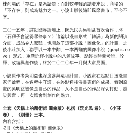
棟商場的「存在」是為話題；而對較年輕的讀者來說，商場的
「不存在」則成為魅力之一。小說出版後隨即風靡書市，至今不
墜。
二〇一五年，譯動國界論壇上，阮光民與吳明益首次合作，將
〈石獅子會記得哪些事？〉這篇以漫畫形式「轉譯」為新的閱讀
介面，成品令人驚豔，也開啟了這部小說「圖像化」的計畫。之
後小莊加入，聯手以一本中翻、一本西翻的圖像小說（graphic no
vel）形式，重新詮釋小說中的八篇故事。歷經長時間考證、詮
釋、改編與創作後，終於二〇二〇年一月與大家見面。
小說原作者吳明益也深度參與這項計畫。小說家在起點目送漫畫
家們啟程，在過程中守護，在終點迎接漫畫家們的成果。看到原
畫的吳明益被像是自己的作品，又不是自己的作品深切打動，感
染興奮，再一次體會到創作的魅力。
全套《天橋上的魔術師 圖像版》包括《阮光民 卷》、《小莊
卷》、《別冊》三本。
內容含括：
‧2冊《天橋上的魔術師 圖像版》