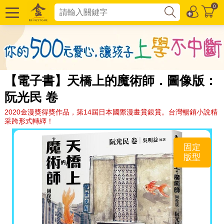
0
【電子書】天橋上的魔術師．圖像版：
阮光民 卷
2020金漫獎得獎作品，第14屆日本國際漫畫賞銀賞。台灣暢銷小說精
采跨形式轉繹！
固定
版型