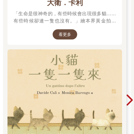
大衛．卡利
「生命是很神奇的，有些時候會出現很多貓……
有些時候卻連一隻也沒有。」繪本界黃金拍檔
——大衛．卡利＆莫尼卡．巴倫可，溫馨療癒新
看更多
作！繼《作家和他的狗》後，再次聯手打造動人
故事！