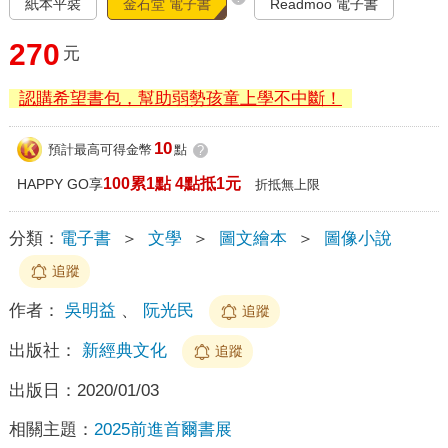
紙本平裝
金石堂 電子書
Readmoo 電子書
270
元
認購希望書包，幫助弱勢孩童上學不中斷！
10
預計最高可得金幣
點
?
100累1點 4點抵1元
HAPPY GO享
折抵無上限
分類：
電子書
＞
文學
＞
圖文繪本
＞
圖像小說
追蹤
作者：
吳明益
、
阮光民
追蹤
出版社：
新經典文化
追蹤
出版日：
2020/01/03
相關主題：
2025前進首爾書展