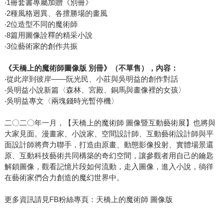
‧1冊套書專屬加贈《別冊》
‧2種風格迥異、各擅勝場的畫風
‧2位造型不同的魔術師
‧8篇用圖像詮釋的精采小說
‧3位藝術家的創作共振
《天橋上的魔術師圖像版 別冊》（不單售），內容：
‧從此岸到彼岸――阮光民、小莊與吳明益的創作對話
‧吳明益小說新篇〈森林、宮殿、銅馬與畫像裡的女孩〉
‧吳明益專文〈兩塊錢時光暫停機〉
二〇二〇年一月，【天橋上的魔術師 圖像暨互動藝術展】也將與
大家見面。漫畫家、小說家、空間設計師、互動藝術設計師與平
面設計師將齊力聯手，打造由原畫、動態影像投射、實體場景還
原、互動科技藝術共同構築的奇幻空間，讓參觀者用自己的鑰匙
解鎖圖像，觀看記憶片段如何流動，走入圖像，進入小說，徜徉
在藝術家們合力創造的魔幻世界中。
更多資訊請見FB粉絲專頁：天橋上的魔術師 圖像版