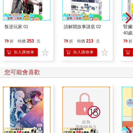
叛逆玩家 01
請解開故事謎底 02
腎臟
40
就告
253
213
79
折
特價
元
79
折
特價
元
79
折
加入購物車
加入購物車
您可能會喜歡