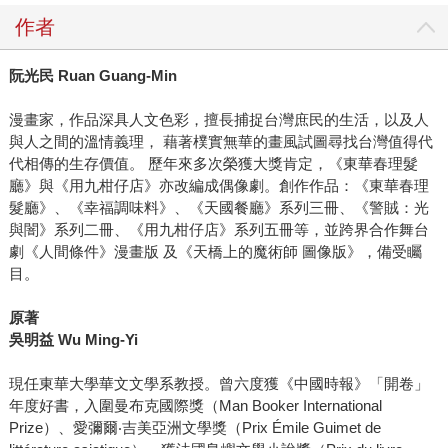
作者
阮光民 Ruan Guang-Min
漫畫家，作品深具人文色彩，擅長捕捉台灣庶民的生活，以及人
與人之間的溫情義理， 藉著樸實無華的畫風試圖尋找台灣值得代
代相傳的生存價值。 歷年來多次榮獲大獎肯定，《東華春理髮
廳》與《用九柑仔店》亦改編成偶像劇。創作作品：《東華春理
髮廳》、《幸福調味料》、《天國餐廳》系列三冊、《警賊：光
與闇》系列二冊、《用九柑仔店》系列五冊等，並跨界合作舞台
劇《人間條件》漫畫版 及《天橋上的魔術師 圖像版》，備受矚
目。
原著
吳明益 Wu Ming-Yi
現任東華大學華文文學系教授。曾六度獲《中國時報》「開卷」
年度好書，入圍曼布克國際獎（Man Booker International
Prize）、愛彌爾‧吉美亞洲文學獎（Prix Émile Guimet de