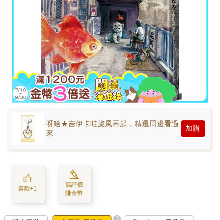
呀哈★吉伊卡哇旋風再起，精選周邊看過
加購
來
寫評價
喜歡+1
賺金幣
?