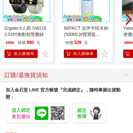
Ergotech人因 SW216
IMPACT 吉伊卡哇水杯
Yab
2.01吋衡動智慧腕錶
(500ML)#寶寶藍
便攜式
IMCHB01LB
投影
890
539
特價
元
特價
元
1590
8990
加入購物車
加入購物車
訂購/退換貨須知
加入金石堂 LINE 官方帳號『完成綁定』，隨時掌握出貨動
態：