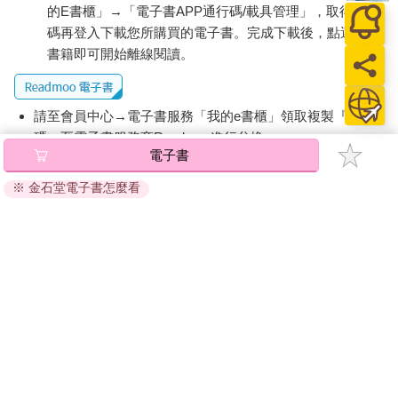
的E書櫃」→「電子書APP通行碼/載具管理」，取得通行
碼再登入下載您所購買的電子書。完成下載後，點選任一
書籍即可開始離線閱讀。
請至會員中心→電子書服務「我的e書櫃」領取複製『兌換
碼』至電子書服務商Readmoo進行兌換。
電子書
退換貨須知：
※ 金石堂電子書怎麼看
因版權保護，您在金石堂所購買的電子書僅能以金石堂專屬
的閱讀軟體開啟閱讀，無法以其他閱讀器或直接下載檔案。
依據「消費者保護法」第19條及行政院消費者保護處公告之
「通訊交易解除權合理例外情事適用準則」，非以有形媒介
提供之數位內容或一經提供即為完成之線上服務，經消費者
事先同意始提供。（如：電子書、電子雜誌、下載版軟體、
虛擬商品…等），
不受「網購服務需提供七日鑑賞期」的限
制
。為維護您的權益，建議您先使用「試閱」功能後再付款
購買。