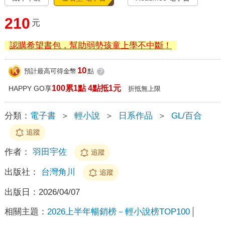
210
元
認購希望書包，幫助弱勢孩童上學不中斷！
10
預計最高可得金幣
點
?
100累1點 4點抵1元
HAPPY GO享
折抵無上限
分類：
電子書
＞
輕小說
＞
日系作品
＞
GL/百合
追蹤
作者：
羽田宇佐
追蹤
出版社：
台灣角川
追蹤
出版日：
2026/04/07
相關主題：
2026上半年暢銷榜－輕小說榜TOP100