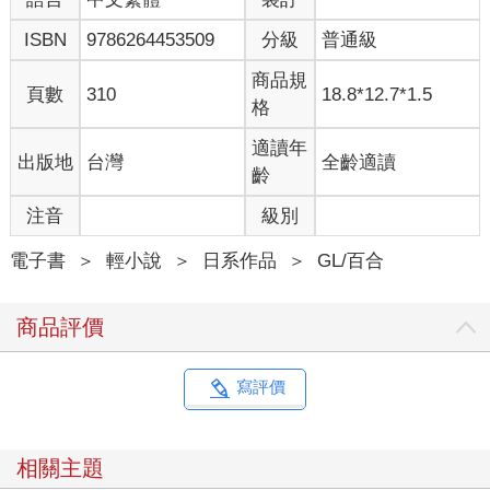
ISBN
9786264453509
分級
普通級
商品規
頁數
310
18.8*12.7*1.5
格
適讀年
出版地
台灣
全齡適讀
齡
注音
級別
電子書
＞
輕小說
＞
日系作品
＞
GL/百合
商品評價
寫評價
相關主題