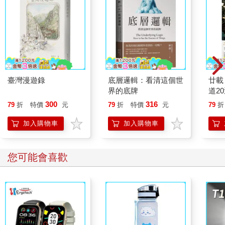
臺灣漫遊錄
底層邏輯：看清這個世
廿載
界的底牌
道2
300
316
79
折
特價
元
79
折
特價
元
79
折
加入購物車
加入購物車
您可能會喜歡