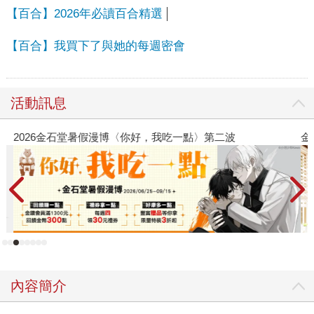
【百合】2026年必讀百合精選
【百合】我買下了與她的每週密會
活動訊息
2026金石堂暑假漫博〈你好，我吃一點〉第二波
金
內容簡介