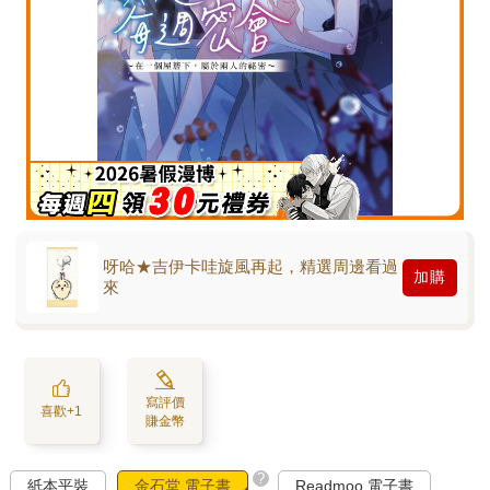
呀哈★吉伊卡哇旋風再起，精選周邊看過
加購
來
寫評價
喜歡+1
賺金幣
?
紙本平裝
金石堂 電子書
Readmoo 電子書