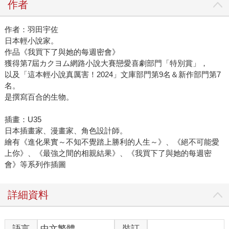
作者
作者：羽田宇佐
日本輕小說家。
作品《我買下了與她的每週密會》
獲得第7屆カクヨム網路小說大賽戀愛喜劇部門「特別賞」，
以及「這本輕小說真厲害！2024」文庫部門第9名＆新作部門第7
名。
是撰寫百合的生物。
插畫：U35
日本插畫家、漫畫家、角色設計師。
繪有《進化果實～不知不覺踏上勝利的人生～》、《絕不可能愛
上你》、《最強之間的相親結果》、《我買下了與她的每週密
會》等系列作插圖
詳細資料
語言
中文繁體
裝訂