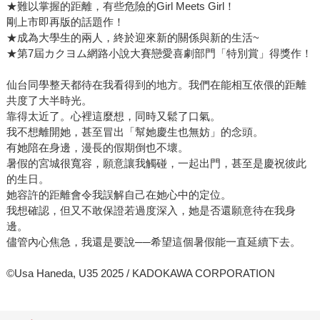
★難以掌握的距離，有些危險的Girl Meets Girl！
剛上市即再版的話題作！
★成為大學生的兩人，終於迎來新的關係與新的生活~
★第7屆カクヨム網路小說大賽戀愛喜劇部門「特別賞」得獎作！
仙台同學整天都待在我看得到的地方。我們在能相互依偎的距離
共度了大半時光。
靠得太近了。心裡這麼想，同時又鬆了口氣。
我不想離開她，甚至冒出「幫她慶生也無妨」的念頭。
有她陪在身邊，漫長的假期倒也不壞。
暑假的宮城很寬容，願意讓我觸碰，一起出門，甚至是慶祝彼此
的生日。
她容許的距離會令我誤解自己在她心中的定位。
我想確認，但又不敢保證若過度深入，她是否還願意待在我身
邊。
儘管內心焦急，我還是要說──希望這個暑假能一直延續下去。
©Usa Haneda, U35 2025 / KADOKAWA CORPORATION