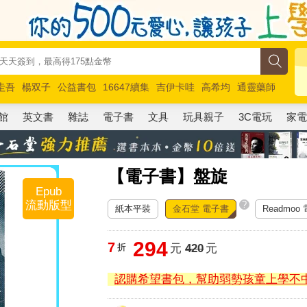
圭吾
楊双子
公益書包
16647續集
吉伊卡哇
高希均
通靈藥師
路邊攤新作
馬斯克
玩具總動員5
超慢跑
館
英文書
雜誌
電子書
文具
玩具親子
3C電玩
家
【電子書】盤旋
Epub
流動版型
?
紙本平裝
金石堂 電子書
Readmoo
294
7
折
元
420
元
認購希望書包，幫助弱勢孩童上學不