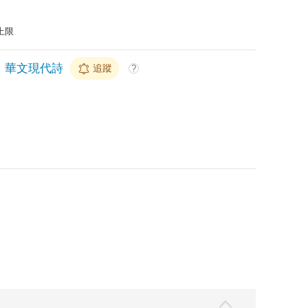
上限
華文現代詩
追蹤
?