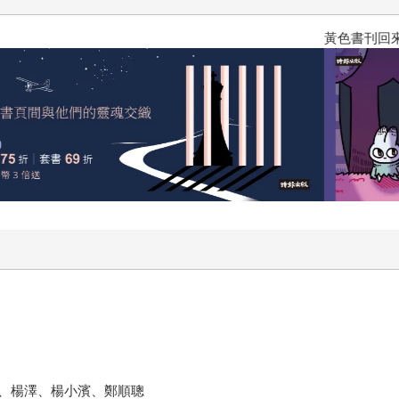
黃色書刊回來了！一起走進他的
、楊澤、楊小濱、鄭順聰