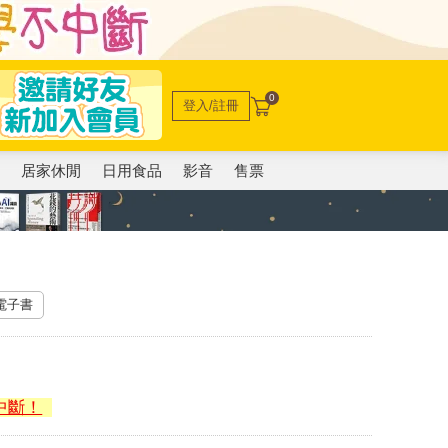
0
登入/註冊
電
居家休閒
日用食品
影音
售票
 電子書
中斷！