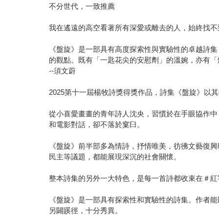
不分世代，一致推薦
我在遙遠的高空看著所有深愛或離去的人，始終找不到
《盤旋》是一部具有高度探索性與實驗性的卓越詩集
的觀點。既有「一匙花尖的安慰劑」的溫婉，亦有「
--須文蔚
2025第十一屆楊牧詩獎得獎作品，詩集《盤旋》以
從小喜愛畫畫的青年詩人沈央，習慣於在手眼協作中
和電影對話，卻不落於窠臼。
《盤旋》前半部多為情詩，抒情唯美，彷彿文藝復興
民主等議題，都能展現深沉的社會關懷。
整本詩集的另外一大特色，是每一首詩都收束在＃紅
《盤旋》是一部具有探索性和實驗性的詩集。作者能
另闢蹊徑，十分秀異。