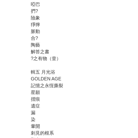
啞巴
捫?
險象
猙獰
脈動
合?
陶藝
解答之書
?之有物（壹）
輯五 月光浴
GOLDEN AGE
記憶之永恆撕裂
星願
摺痕
遺症
漏
染
暈開
刺見的根系