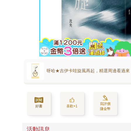
呀哈★吉伊卡哇旋風再起，精選周邊看過來
寫評價
好書
喜歡+1
賺金幣
活動訊息