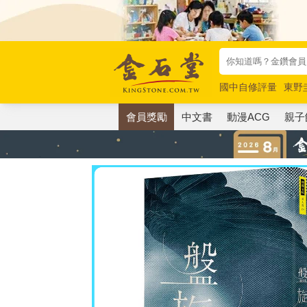
國中自修評量
東野
唯紅花綻放
奧德賽
會員獎勵
中文書
動漫ACG
親子