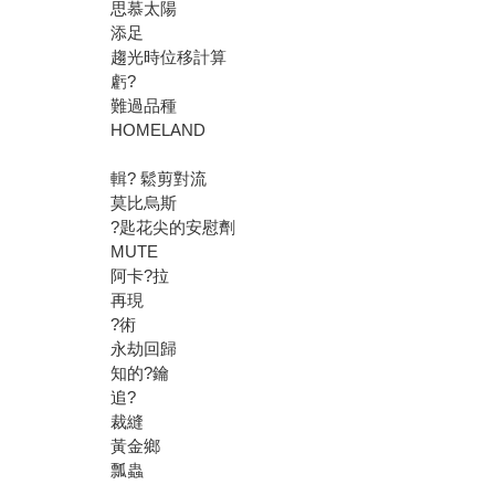
思慕太陽
添足
趨光時位移計算
虧?
難過品種
HOMELAND
輯? 鬆剪對流
莫比烏斯
?匙花尖的安慰劑
MUTE
阿卡?拉
再現
?術
永劫回歸
知的?鑰
追?
裁縫
黃金鄉
瓢蟲