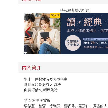
時報經典展69折起
內容簡介
第十一屆楊牧詩獎大獎得主
新世紀印象派詩人 沈央
向藝術借火 精煉為詩
須文蔚 專序賞析
李修慧、柏森、徐珮芬、曹馭博、扈嘉仁、煮雪的人