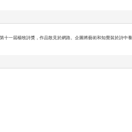
。獲第十一屆楊牧詩獎，作品散見於網路。企圖將藝術和知覺裝於詩中