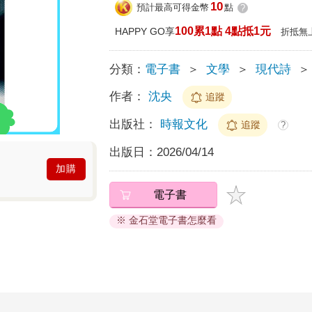
10
預計最高可得金幣
點
?
100累1點 4點抵1元
HAPPY GO享
折抵無
分類：
電子書
＞
文學
＞
現代詩
＞
作者：
沈央
追蹤
出版社：
時報文化
追蹤
?
出版日：
2026/04/14
加購
電子書
※ 金石堂電子書怎麼看