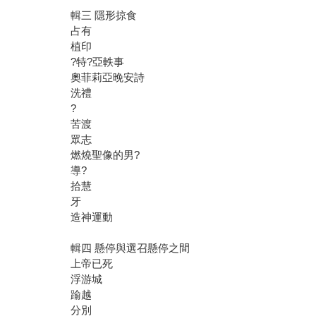
輯三 隱形掠食
占有
植印
?特?亞軼事
奧菲莉亞晚安詩
洗禮
?
苦渡
眾志
燃燒聖像的男?
導?
拾慧
牙
造神運動
輯四 懸停與選召懸停之間
上帝已死
浮游城
踰越
分別