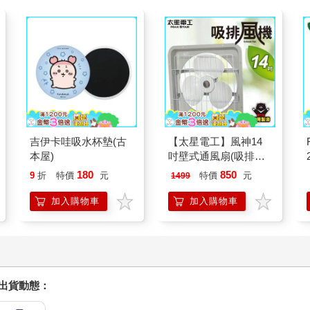
吉伊卡哇吸水杯墊(古
【太星電工】風神14
本屋)
吋壁式通風扇(吸排風
機)
180
850
9
折
特價
元
特價
元
1499
加入購物車
加入購物車
握出貨動態：