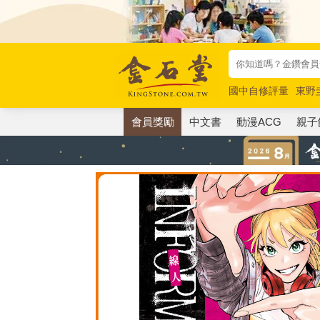
國中自修評量
東野
唯紅花綻放
奧德賽
會員獎勵
中文書
動漫ACG
親子