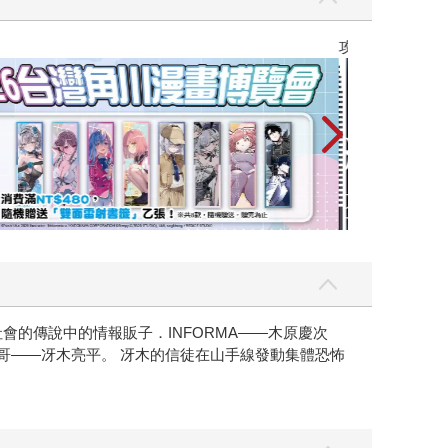
攻殼機動隊 (199
的傳說中的情報販子．INFORMA——木原慶次
哥——冴木亮平。 冴木的信徒在山手線發動集體恐怖