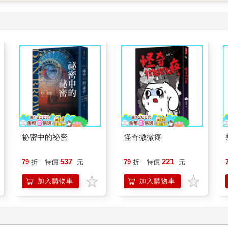
祕密中的祕密
怪奇微微疼
537
221
79
折
特價
元
79
折
特價
元
加入購物車
加入購物車