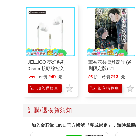
JELLICO 夢幻系列
薰香花朵凛然綻放 (首
3.5mm接頭線控入耳
刷限定版) 21
式耳機 JEE-X12-WT
249
213
特價
元
85
折
特價
元
299
加入購物車
加入購物車
訂購/退換貨須知
加入金石堂 LINE 官方帳號『完成綁定』，隨時掌