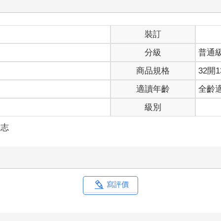
裝訂
分級
普通
商品規格
32開1
適讀年齡
全齡
級別
勵志
寫評價