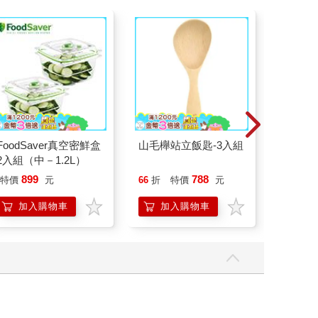
FoodSaver真空密鮮盒
山毛櫸站立飯匙-3入組
【Tim
2入組（中－1.2L）
恆溫關節
肩/手肘
899
788
特價
元
66
折
特價
元
2190
加熱護
膝熱敷
加入購物車
加入購物車
加