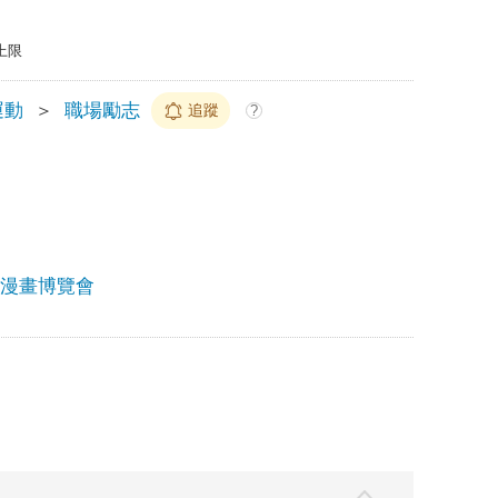
上限
運動
＞
職場勵志
追蹤
?
書漫畫博覽會