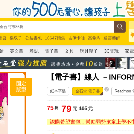
圭吾
楊双子
公益書包
16647續集
吉伊卡哇
高希均
通靈藥師
路邊攤新作
馬斯克
玩具總動員5
超慢跑
館
英文書
雜誌
電子書
文具
玩具親子
3C電玩
家
【電子書】線人 －INFOR
固定
版型
?
紙本平裝
金石堂 電子書
Readmoo
79
75
折
元
105
元
認購希望書包，幫助弱勢孩童上學不