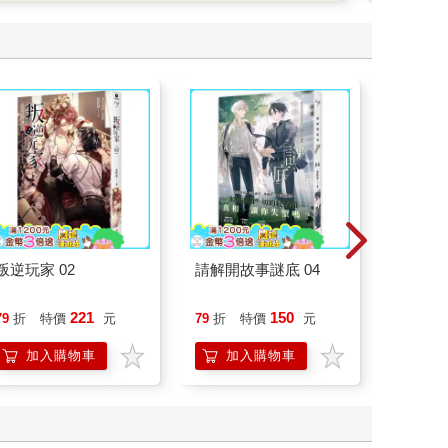
叛逆玩家 02
請解開故事謎底 04
叛逆玩家
221
150
79
折
特價
元
79
折
特價
元
79
折
加入購物車
加入購物車
加