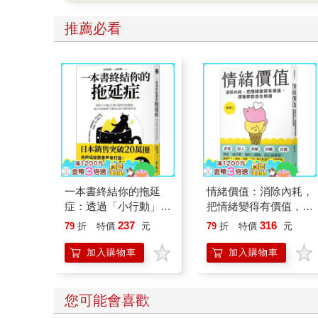
推薦必看
一本書終結你的拖延
情緒價值：消除內耗，
症：透過「小行動」打
把情緒變得有價值，跟
開大腦的行動開關，懶
誰都能自在相處
237
316
79
折
特價
元
79
折
特價
元
人也能變身「行動派」
的37個科學方法
加入購物車
加入購物車
您可能會喜歡