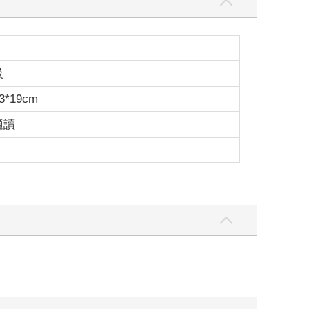
級
3*19cm
適讀