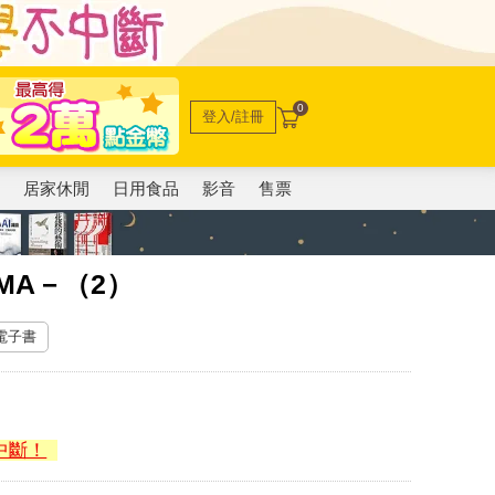
0
登入/註冊
電
居家休閒
日用食品
影音
售票
MA－（2）
 電子書
中斷！