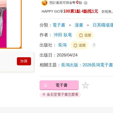
0
預計最高可得金幣
點
?
100累1點 4點抵1元
HAPPY GO享
折抵無
分類：
電子書
＞
漫畫
＞
日系職場
作者：
沖田 臥竜
追蹤
出版社：
長鴻
追蹤
?
出版日：
2026/04/24
加購
相關主題：
長鴻出版：2026長鴻電子
電子書
※ 金石堂電子書怎麼看