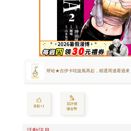
呀哈★吉伊卡哇旋風再起，精選周邊看過來
寫評價
喜歡+1
賺金幣
活動訊息