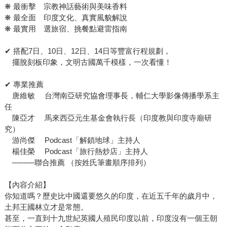
❋ 最衝擊 宗教神話藝術與美味香料
❋ 最全面 印度文化、真實風貌解說
❋ 最實用 選旅宿、挑餐點避雷指南
✔ 搭配7日、10日、12日、14日等豐富行程規劃，
擺脫刻板印象，文明古國萬千模樣，一次看懂！
✔ 專業推薦
唐維敏 台灣南亞研究協會理事長，輔仁大學影像傳播學系主
任
陳亞才 馬來西亞元生基金會執行長（印度教與印度寺廟研
究）
游尚傑 Podcast「解鎖地球」主持人
楊佳榮 Podcast「旅行熱炒店」主持人
────聯合推薦 （按姓氏筆畫順序排列）
【內容介紹】
你知道嗎？歷史比中國還要悠久的印度，在近五千年的歲月中，
土邦王國林立才是常態。
甚至，一直到十九世紀英國人殖民印度以前，印度沒有一個王朝