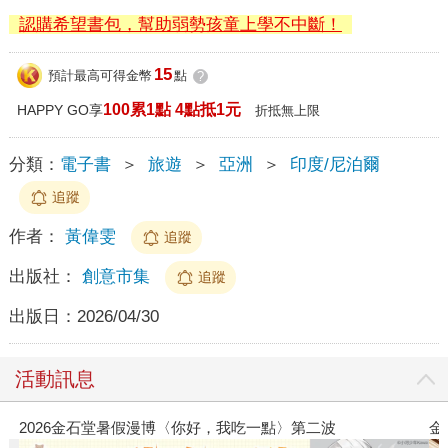
認購希望書包，幫助弱勢孩童上學不中斷！
15
預計最高可得金幣
點
?
100累1點 4點抵1元
HAPPY GO享
折抵無上限
分類：
電子書
＞
旅遊
＞
亞洲
＞
印度/尼泊爾
追蹤
作者：
黃偉雯
追蹤
出版社：
創意市集
追蹤
出版日：
2026/04/30
活動訊息
金石堂2026海外優惠：電子書