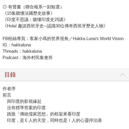
◎ 有聲書（聯合報系一刻鯨選）
《15集聽懂法國歷史故事》
《印度不思議：聽懂印度史25講》
《Hola! 趣談西班牙史─認識30位傳奇西班牙歷史人物》
FB粉絲專頁：客家小瑪的世界視角／Hakka Luna’s World Vision
IG：hakkaluna
Threads：hakkaluna
Podcast：海外村民集會所
目錄
作者序
前言
與印度的影視緣起
沒有標準答案的印度
跳脫「傳統儒家思想」的框架來看印度
印度，是Ｅ人的天堂，同時也是Ｉ人的心靈停泊港