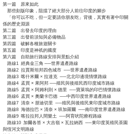
第一篇 原來如此
那些刻版印象，阻擋了絕大部分人前往印度的腳步
「你可以不吃，但一定要請你朋友吃」背後，其實有著中印關
係的歷史淵源
第二篇 出發去印度的理由
第三篇 出發前須知與必備物品
第四篇 破解各種旅遊關卡
第五篇 印度是神祇的國度
第六篇 自助旅行路線安排與景點介紹
路線1 經典金三角 ──世界遺產路線
路線2 拉賈斯坦邦四色城市 ──世界遺產路線
路線3 喀什米爾 × 拉達克 ──北北印邊境情懷路線
路線4 孟買 × 果阿邦 ──殖民與後殖民西印度城市路線
路線5 孟買 × 阿姆利則 × 德里 ──寶萊塢的印巴情懷路線
路線6 孟買 × 奧蘭卡巴德 ──中西印度世界遺產路線
路線7 清奈 × 朋迪切里 ──殖民與後殖民東印度城市路線
路線8 海德拉巴 × 清奈 × 班加羅爾 ──南印度世界遺產路線
路線9 喀拉拉邦人間樂土 ──阿育吠陀療程路線
路線10 加爾各答 × 大吉嶺 × 瓦拉納西 ──東印度英殖民茶園
與恆河文明路線