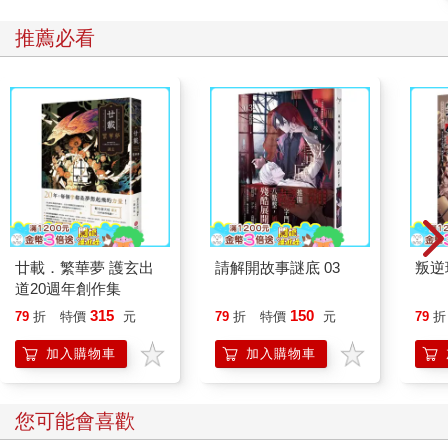
推薦必看
廿載．繁華夢 護玄出
請解開故事謎底 03
叛逆
道20週年創作集
315
150
79
折
特價
元
79
折
特價
元
79
折
加入購物車
加入購物車
您可能會喜歡