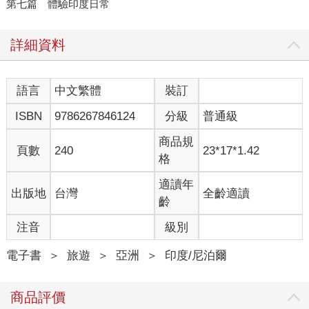
第七篇 體驗印度日常
詳細資料
語言
中文繁體
裝訂
ISBN
9786267846124
分級
普通級
商品規
頁數
240
23*17*1.42
格
適讀年
出版地
台灣
全齡適讀
齡
注音
級別
電子書
＞
旅遊
＞
亞洲
＞
印度/尼泊爾
商品評價