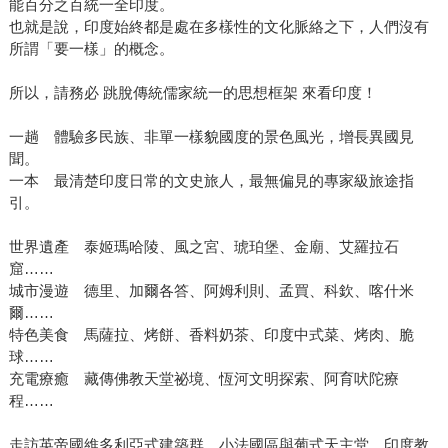
能百分之百統一全印度。
也就是說，印度始終都是處在多樣性的文化脈絡之下，人們沒有
所謂「要一樣」的概念。
所以，請務必 跳脫傳統儒家統一的思想框架 來看印度！
一趟 體驗多民族、非單一樣貌國度的景色風光，增長異國見
聞。
一本 最清楚印度日常的文史旅人，最無偏見的專家級旅途指
引。
世界遺產 泰姬瑪哈陵、風之宮、琥珀堡、金廟、艾羅拉石
窟……
城市漫遊 德里、加爾各答、阿姆利則、孟買、科欽、喀什米
爾……
特色美食 馬薩拉、烤餅、香料奶茶、印度中式菜、烤肉、脆
球……
充電療癒 藏傳佛教天堂祕境、恆河文明探索、阿育吠陀療
程……
走訪英帝國維多利亞式建築群、小法國區與葡式天主堂、印度教