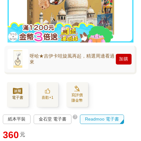
呀哈★吉伊卡哇旋風再起，精選周邊看過
加購
來
寫評價
電子書
喜歡+1
賺金幣
?
紙本平裝
金石堂 電子書
Readmoo 電子書
360
元