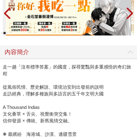
內容簡介
走一趟「沒有標準答案」的國度，探尋驚豔與多重感悟的奇幻旅
程
從風俗民情、歷史解說、環境治安到出發前的說明
走訪經典，理解多種族與多語言的五千年文明大國
A Thousand Indias
文化薈萃 × 舌尖、視覺衝突交集！
信仰發源 × 傳統、新舊風情交融。
❋ 最繽紛 海港城、沙漠、邊疆雪景