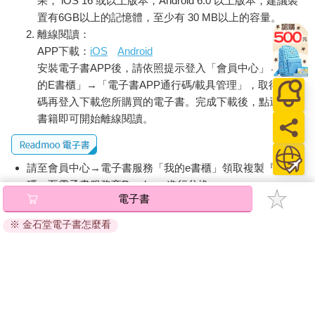
果， iOS 16 或以上版本，Android 6.0 以上版本，建議裝
置有6GB以上的記憶體，至少有 30 MB以上的容量。
離線閱讀：
APP下載：
iOS
Android
安裝電子書APP後，請依照提示登入「會員中心」→「我
的E書櫃」→「電子書APP通行碼/載具管理」，取得通行
碼再登入下載您所購買的電子書。完成下載後，點選任一
書籍即可開始離線閱讀。
請至會員中心→電子書服務「我的e書櫃」領取複製『兌換
碼』至電子書服務商Readmoo進行兌換。
電子書
退換貨須知：
※ 金石堂電子書怎麼看
因版權保護，您在金石堂所購買的電子書僅能以金石堂專屬
的閱讀軟體開啟閱讀，無法以其他閱讀器或直接下載檔案。
依據「消費者保護法」第19條及行政院消費者保護處公告之
「通訊交易解除權合理例外情事適用準則」，非以有形媒介
提供之數位內容或一經提供即為完成之線上服務，經消費者
事先同意始提供。（如：電子書、電子雜誌、下載版軟體、