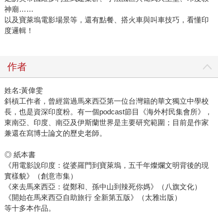
神廟……
以及寶萊塢電影場景等，還有點餐、搭火車與叫車技巧，看懂印
度邏輯！
作者
姓名:黃偉雯
斜槓工作者，曾經當過馬來西亞第一位台灣籍的華文獨立中學校
長，也是資深印度粉。有一個podcast節目《海外村民集會所》，
東南亞、印度、南亞及伊斯蘭世界是主要研究範圍；目前是作家
兼還在寫博士論文的歷史老師。
◎ 紙本書
《用電影說印度：從婆羅門到寶萊塢，五千年燦爛文明背後的現
實樣貌》（創意市集）
《來去馬來西亞：從鄭和、孫中山到辣死你媽》（八旗文化）
《開始在馬來西亞自助旅行 全新第五版》（太雅出版）
等十多本作品。