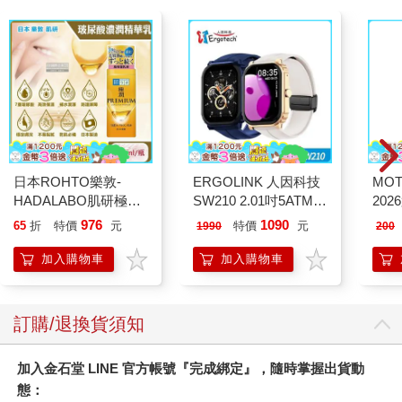
日本ROHTO樂敦-
ERGOLINK 人因科技
MO
HADALABO肌研極潤
SW210 2.01吋5ATM游
202
金緻7重玻尿酸高效保
泳心率血氧藍牙通話腕
976
1090
65
折
特價
元
特價
元
1990
200
濕潤澤特濃精華乳液
錶
140ml/金瓶(Premium
加入購物車
加入購物車
臉部肌膚護理乳霜,素
顏保養乾肌水凝乳)
訂購/退換貨須知
加入金石堂 LINE 官方帳號『完成綁定』，隨時掌握出貨動
態：