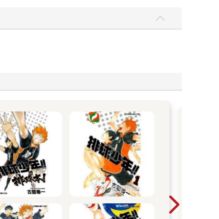
【
20
瘋4
為了