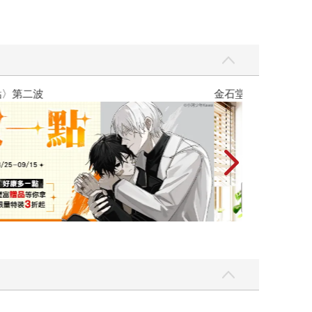
彼此摯友的戀愛煩惱，不知不覺間她竟成為我最親近
台灣角川2026