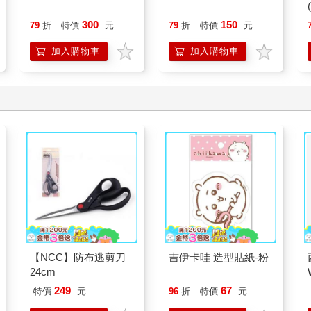
300
150
79
折
特價
元
79
折
特價
元
加入購物車
加入購物車
【NCC】防布逃剪刀
吉伊卡哇 造型貼紙-粉
24cm
249
67
特價
元
96
折
特價
元