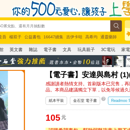
圭吾
楊双子
公益書包
16647續集
吉伊卡哇
高希均
通靈藥師
路邊攤新作
馬斯克
玩具總動員5
超慢跑
館
英文書
雜誌
電子書
文具
玩具親子
3C電玩
家
【電子書】安達與島村 (1)
感謝讀者熱情支持。首刷版本已完售，再版
品。本商品建議獨立下單，以免等候過久
?
紙本平裝
金石堂 電子書
Readmoo
105
元