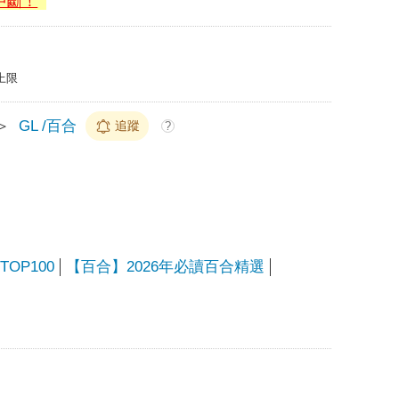
中斷！
上限
＞
GL /百合
追蹤
?
OP100
【百合】2026年必讀百合精選