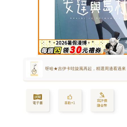
呀哈★吉伊卡哇旋風再起，精選周邊看過來
寫評價
電子書
喜歡+1
賺金幣