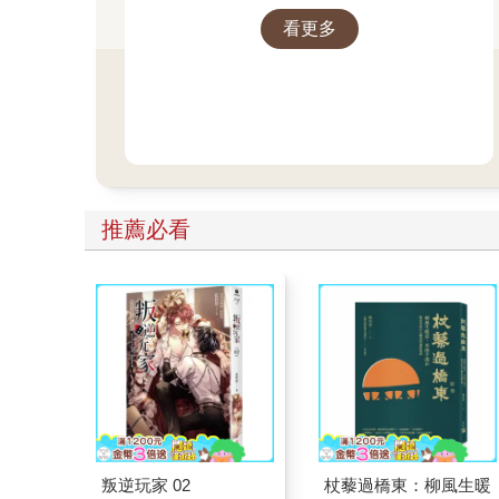
看更多
推薦必看
叛逆玩家 02
杖藜過橋東：柳風生暖