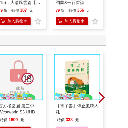
(15)：大清風雲篇【萌
詞彙&一百首詩
40歲
貓漫畫學歷史】
就告訴
387
356
79
折
特價
元
79
折
特價
元
79
折
加入購物車
加入購物車
加
西方極樂園 第三季
【電子書】停止孤獨內
PHILI
Westworld S3 UHD＋
耗
鍵盤滑鼠
BD 六碟限定版
1800
338
特價
元
特價
元
特
499