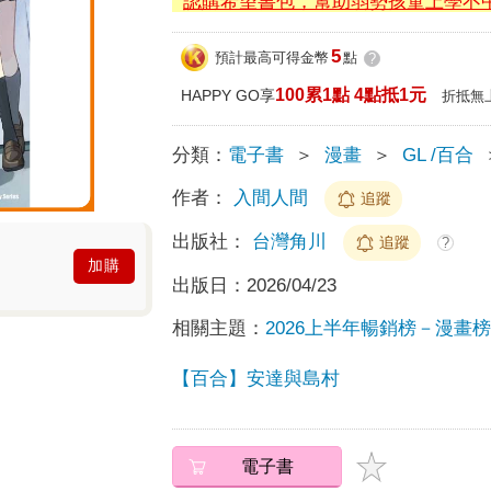
認購希望書包，幫助弱勢孩童上學不
5
預計最高可得金幣
點
?
100累1點 4點抵1元
HAPPY GO享
折抵無
分類：
電子書
＞
漫畫
＞
GL /百合
作者：
入間人間
追蹤
出版社：
台灣角川
追蹤
?
加購
出版日：
2026/04/23
相關主題：
2026上半年暢銷榜－漫畫榜T
【百合】安達與島村
電子書