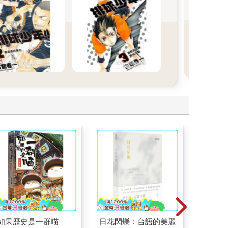
少女
城鎮
手，
如果歷史是一群喵
日花閃爍：台語的美麗
腎臟求