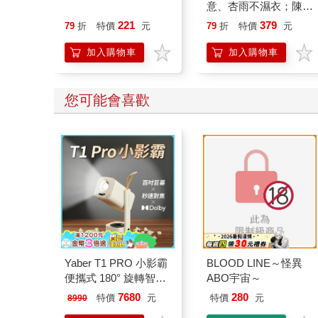
意、杏雨不濕衣；陳亮
恭談以心轉境的適齡漫
221
379
79
折
特價
元
79
折
特價
元
想
加入購物車
加入購物車
您可能會喜歡
Yaber T1 PRO 小影霸
BLOOD LINE～怪異
便攜式 180° 旋轉智能
ABO宇宙～
投影機
7680
280
特價
元
特價
元
8990