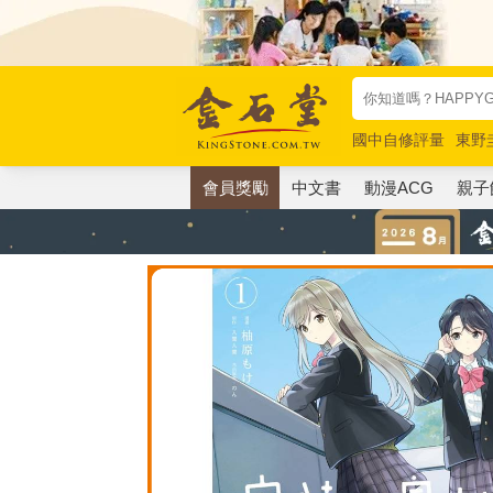
國中自修評量
東野
唯紅花綻放
奧德賽
會員獎勵
中文書
動漫ACG
親子