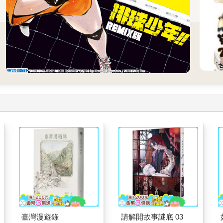
臺灣漫遊錄
請解開故事謎底 03