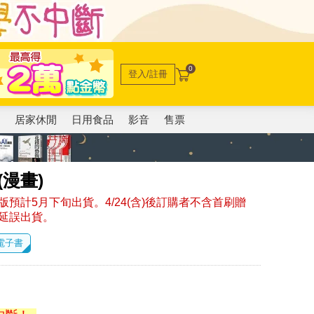
0
登入/註冊
電
居家休閒
日用食品
影音
售票
(漫畫)
預計5月下旬出貨。4/24(含)後訂購者不含首刷贈
延誤出貨。
 電子書