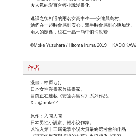
★人氣純愛百合輕小說漫畫化
逃課之後相遇的兩名女高中生──安達與島村。
她們在一起時會感到安心，牽手時會感到心跳加速。
兩人的關係，也在一點一滴中悄悄改變──
©Moke Yuzuhara / Hitoma Iruma 2019 KADOK
作者
漫畫：柚原もけ
日本女性漫畫家兼插畫家。
目前正在連載《安達與島村》系列作品。
X：@moke14
原作：入間人間
日本男性小説家、輕小說作家。
以進入第十三屆電撃小説大賞最終選考會的作品
《說謊的男孩與壞掉的女孩》出道成為小說家。