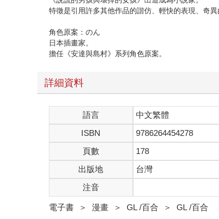
特徵是引用許多其他作品的諧仿、輕快的表現、奇異
角色原案：のん
日本插畫家。
擔任《安達與島村》系列角色原案。
詳細資料
語言
中文繁體
ISBN
9786264454278
頁數
178
出版地
台灣
注音
電子書
＞
漫畫
＞
GL /百合
＞
GL /百合