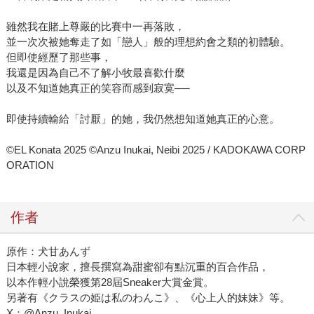
雖然我在賭上尊嚴的比賽中一再落敗，
並一次次被她奪走了如「戀人」般的理想約會之類的初體驗。
但即使經歷了那些事，
我還是因為自己不了解小牧最喜歡什麼
以及不知道她真正的笑容而感到寂寞──
即使持續輸給「討厭」的她，我仍然想知道她真正的心意。
©EL Konata 2025 ©Anzu Inukai, Neibi 2025 / KADOKAWA CORP
ORATION
作者
原作：犬甘あんず
日本輕小說家，擅長撰寫為甜蜜卻有點沉重的百合作品，
以本作輕小說榮獲第28屆Sneaker大賞金賞。
另著有《クラスの姫は私のわんこ》、《心上人的妹妹》等。
X：@Anzu_Inukai