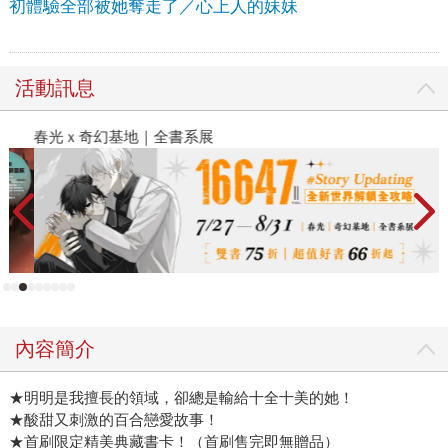
初體驗全部被她奪走了／心上人的妹妹
活動訊息
春光ｘ奇幻基地｜全書系展
2
內容簡介
★明明是我擅長的領域，卻總是輸給十全十美的她！
★酸甜又刺激的百合戀愛故事！
★首刷限定精美典藏書卡！（首刷售完即無贈品）