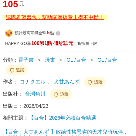
105
元
認購希望書包，幫助弱勢孩童上學不中斷！
5
預計最高可得金幣
點
?
100累1點 4點抵1元
HAPPY GO享
折抵無上限
分類：
電子書
＞
漫畫
＞
GL /百合
＞
GL /百合
追蹤
作者：
コナタエル
、
犬甘あんず
追蹤
出版社：
台灣角川
追蹤
出版日：
2026/04/23
相關主題：
【百合】2026年必讀百合精選
【百合｜犬甘あんず 】敗給性格惡劣的天才兒時玩伴，