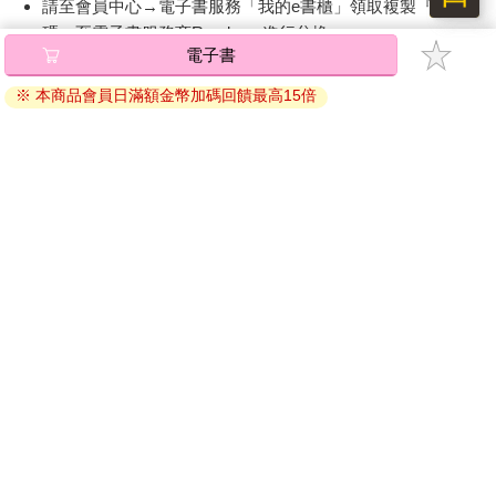
請至會員中心→電子書服務「我的e書櫃」領取複製『兌換
碼』至電子書服務商Readmoo進行兌換。
電子書
退換貨須知：
※ 本商品會員日滿額金幣加碼回饋最高15倍
因版權保護，您在金石堂所購買的電子書僅能以金石堂專屬
的閱讀軟體開啟閱讀，無法以其他閱讀器或直接下載檔案。
依據「消費者保護法」第19條及行政院消費者保護處公告之
「通訊交易解除權合理例外情事適用準則」，非以有形媒介
提供之數位內容或一經提供即為完成之線上服務，經消費者
事先同意始提供。（如：電子書、電子雜誌、下載版軟體、
虛擬商品…等），
不受「網購服務需提供七日鑑賞期」的限
制
。為維護您的權益，建議您先使用「試閱」功能後再付款
購買。