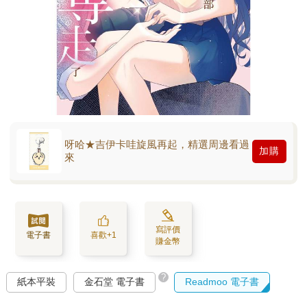
呀哈★吉伊卡哇旋風再起，精選周邊看過
加購
來
寫評價
電子書
喜歡+1
賺金幣
?
紙本平裝
金石堂 電子書
Readmoo 電子書