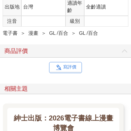
適讀年
出版地
台灣
全齡適讀
齡
注音
級別
電子書
＞
漫畫
＞
GL /百合
＞
GL /百合
商品評價
寫評價
相關主題
紳士出版：2026電子書線上漫畫
博覽會