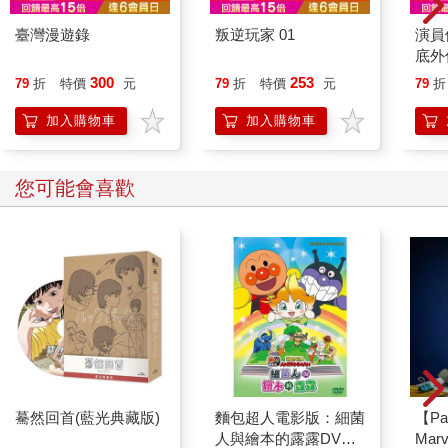
臺灣漫遊錄
叛逆玩家 01
演員
底外
300
253
79
折
特價
元
79
折
特價
元
79
折
加入購物車
加入購物車
您可能會喜歡
驀然回首(藍光典藏版)
麵包超人電影版：細菌
【Pa
人與繪本的露露DVD-
Mar