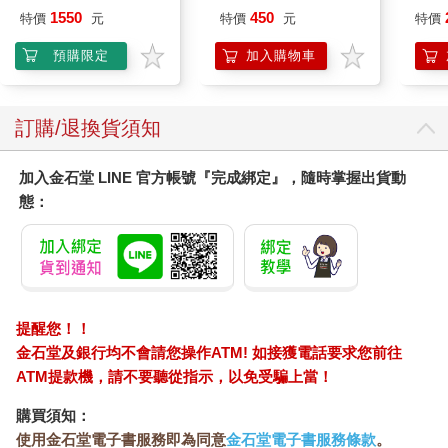
平裝版
燈
1550
450
特價
元
特價
元
特價
預購限定
加入購物車
訂購/退換貨須知
加入金石堂 LINE 官方帳號『完成綁定』，隨時掌握出貨動
態：
提醒您！！
金石堂及銀行均不會請您操作ATM! 如接獲電話要求您前往
ATM提款機，請不要聽從指示，以免受騙上當！
購買須知：
使用金石堂電子書服務即為同意
金石堂電子書服務條款
。