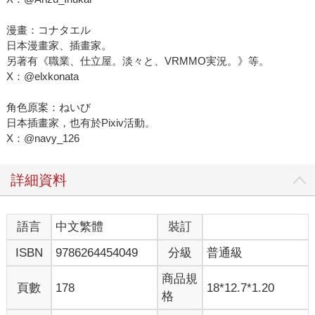
漫畫：コナタエル
日本漫畫家、插畫家。
另著有《職業、仕立屋。淡々と、VRMMO実況。》等。
X：@elxkonata
角色原案：ねいび
日本插畫家，也有於Pixiv活動。
X：@navy_126
詳細資料
語言
中文繁體
裝訂
ISBN
9786264454049
分級
普通級
商品規
頁數
178
18*12.7*1.20
格