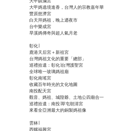
大甲鎮瀾宮
大甲媽遶境進香，台灣人的宗教嘉年華
豐原慈濟宮
白天拜媽祖，晚上迺夜市
台中樂成宮
旱溪媽傳奇與超人氣月老
彰化∣
鹿港天后宮＋新祖宮
台灣媽祖文化的重要「總部」
巡禮拾遺：彰化∣台灣護聖宮
全球唯一玻璃媽祖廟
彰化南瑤宮
收藏百年時光的文化地圖
南投配天宮
觀音、媽祖、城隍爺、土地公四廟合一
巡禮拾遺：南投∣草屯朝清宮
來看全亞洲最大的銅製媽祖像
雲林∣
西螺福興宮