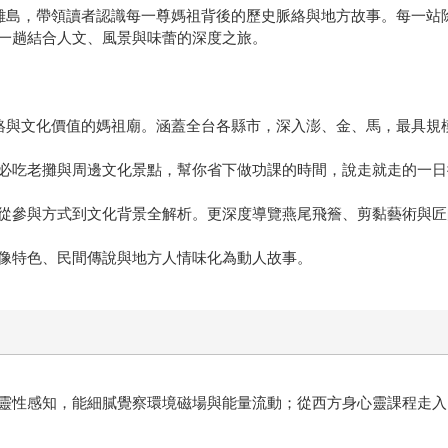
島到離島，帶領讀者認識每一尊媽祖背後的歷史脈絡與地方故事。每一
一趟結合人文、風景與味蕾的深度之旅。
脈絡與文化價值的媽祖廟。涵蓋全台各縣市，深入澎、金、馬，最具規
必吃老攤與周邊文化景點，幫你省下做功課的時間，說走就走的一日
從參與方式到文化背景全解析。更深度導覽燕尾飛簷、剪黏藝術與匠
像特色、民間傳說與地方人情味化為動人故事。
靈性感知，能細膩覺察環境磁場與能量流動；從西方身心靈課程走入