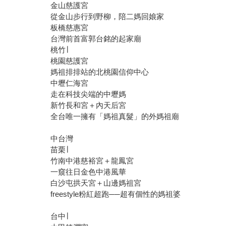
金山慈護宮
從金山步行到野柳，陪二媽回娘家
板橋慈惠宮
台灣前首富郭台銘的起家廟
桃竹∣
桃園慈護宮
媽祖排排站的北桃園信仰中心
中壢仁海宮
走在科技尖端的中壢媽
新竹長和宮＋內天后宮
全台唯一擁有「媽祖真髮」的外媽祖廟
中台灣
苗栗∣
竹南中港慈裕宮＋龍鳳宮
一窺往日金色中港風華
白沙屯拱天宮＋山邊媽祖宮
freestyle粉紅超跑──超有個性的媽祖婆
台中∣