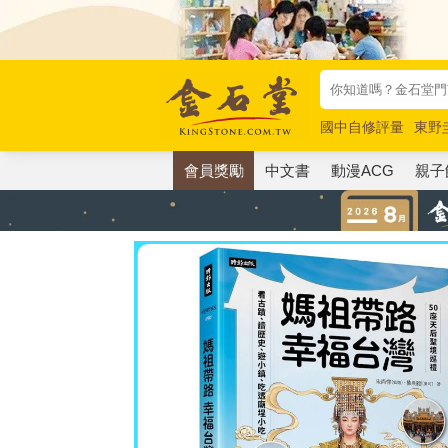
國中自修評量
東野
唯紅花綻放
奧德賽
會員獎勵
中文書
動漫ACG
親子