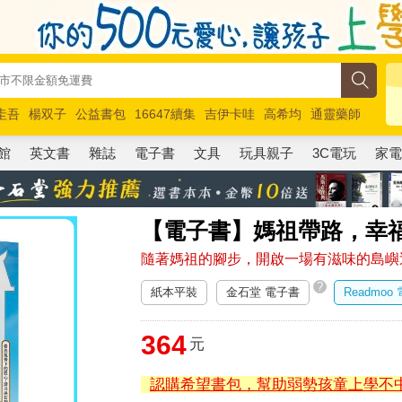
圭吾
楊双子
公益書包
16647續集
吉伊卡哇
高希均
通靈藥師
路邊攤新作
馬斯克
玩具總動員5
超慢跑
館
英文書
雜誌
電子書
文具
玩具親子
3C電玩
家
【電子書】媽祖帶路，幸
隨著媽祖的腳步，開啟一場有滋味的島嶼
?
紙本平裝
金石堂 電子書
Readmoo
364
元
認購希望書包，幫助弱勢孩童上學不