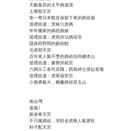
天數最長的太平媽遶境
土庫順天宮
靠一尊日本觀音保留下來的媽祖廟
巡禮拾遺：雲林六房媽
年年搬家的媽祖娘娘
巡禮拾遺：虎尾持法媽祖宮
隱身田野間的藝術館
北港朝天宮
百年來人氣不墜的媽祖信仰總本山
巡禮拾遺：麥寮拱範宮
六媽分工各司其職，西裝紳士撐起老廟
巡禮拾遺：虎尾福安宮
小廟勇氣大，糖廠媽祖登玉山
南台灣
嘉義∣
新港奉天宮
不只瘋媽祖，求財金虎爺人氣更旺
朴子配天宮