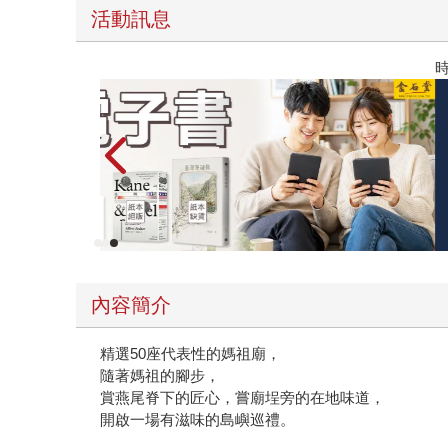
活動訊息
時報經典展69折起
內容簡介
精選50座代表性的媽祖廟，
隨著媽祖的腳步，
賞燕尾脊下的匠心，嘗廟埕旁的在地味道，
開啟一場有滋味的島嶼巡禮。