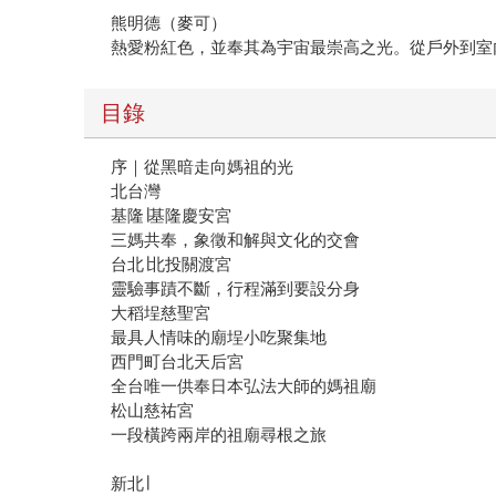
熊明德（麥可）
熱愛粉紅色，並奉其為宇宙最崇高之光。從戶外到室
目錄
序｜從黑暗走向媽祖的光
北台灣
基隆∣基隆慶安宮
三媽共奉，象徵和解與文化的交會
台北∣北投關渡宮
靈驗事蹟不斷，行程滿到要設分身
大稻埕慈聖宮
最具人情味的廟埕小吃聚集地
西門町台北天后宮
全台唯一供奉日本弘法大師的媽祖廟
松山慈祐宮
一段橫跨兩岸的祖廟尋根之旅
新北∣