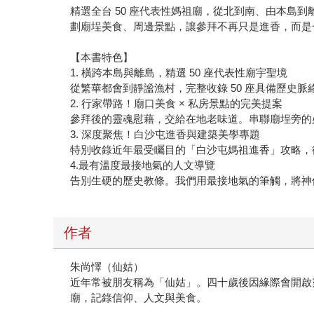
精選全台 50 座代表性媽祖廟，從北到南、由本
劃廟埕美食、周邊景點，讓參拜不再只是進香，而是
【本書特色】
1. 橫跨本島與離島，精選 50 座代表性廟宇聖境
從繁華都會到靜謐漁村，完整收錄 50 座具備歷史
2. 行家帶路！廟口美食 × 私房景點的完美提案
參拜後的靈魂慰藉，交給在地老味道。串聯廟埕旁的
3. 深度聚焦！白沙屯進香與建築美學專題
特別收錄近年最受矚目的「白沙屯媽祖進香」攻略，
4.最有溫度最接地氣的人文導覽
告別生硬的歷史教條。我們用最接地氣的筆觸，將神
作者
朱尚懌（仙姑）
近年常被朋友稱為「仙姑」。四十歲後因緣際會開啟
廟，記錄信仰、人文與美食。