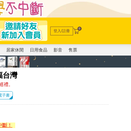
0
登入/註冊
電
居家休閒
日用食品
影音
售票
福台灣
巡禮。
 電子書
中斷！