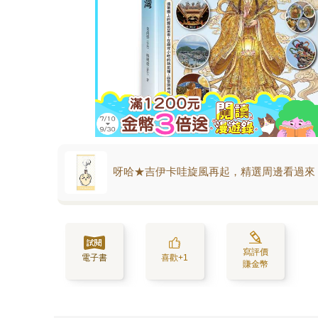
呀哈★吉伊卡哇旋風再起，精選周邊看過來
寫評價
電子書
喜歡+1
賺金幣