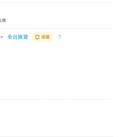
上限
＞
全台旅遊
追蹤
?