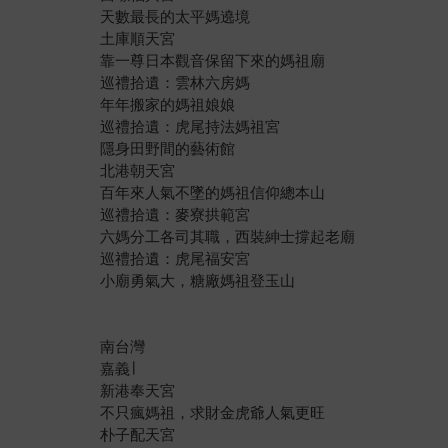
天數最長的太平媽遶境
土庫順天宮
靠一尊日本觀音保留下來的媽祖廟
巡禮拾遺：雲林六房媽
年年搬家的媽祖娘娘
巡禮拾遺：虎尾持法媽祖宮
隱身田野間的藝術館
北港朝天宮
百年來人氣不墜的媽祖信仰總本山
巡禮拾遺：麥寮拱範宮
六媽分工各司其職，西裝紳士撐起老廟
巡禮拾遺：虎尾福安宮
小廟勇氣大，糖廠媽祖登玉山
南台灣
嘉義∣
新港奉天宮
不只瘋媽祖，求財金虎爺人氣更旺
朴子配天宮