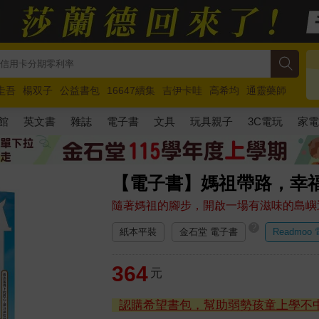
圭吾
楊双子
公益書包
16647續集
吉伊卡哇
高希均
通靈藥師
路邊攤新作
馬斯克
玩具總動員5
超慢跑
館
英文書
雜誌
電子書
文具
玩具親子
3C電玩
家
【電子書】媽祖帶路，幸
隨著媽祖的腳步，開啟一場有滋味的島嶼
?
紙本平裝
金石堂 電子書
Readmoo
364
元
認購希望書包，幫助弱勢孩童上學不