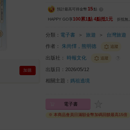
15
預計最高可得金幣
點
?
100累1點 4點抵1元
HAPPY GO享
折抵無
分類：
電子書
＞
旅遊
＞
台灣旅遊
作者：
朱尚懌，熊明德
追蹤
出版社：
時報文化
追蹤
?
出版日：
2026/05/12
加購
相關主題：
媽祖遶境
電子書
※ 本商品會員日滿額金幣加碼回饋最高15倍