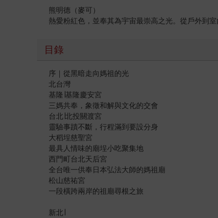
熊明德（麥可）
熱愛粉紅色，並奉其為宇宙最崇高之光。從戶外到室
目錄
序｜從黑暗走向媽祖的光
北台灣
基隆∣基隆慶安宮
三媽共奉，象徵和解與文化的交會
台北∣北投關渡宮
靈驗事蹟不斷，行程滿到要設分身
大稻埕慈聖宮
最具人情味的廟埕小吃聚集地
西門町台北天后宮
全台唯一供奉日本弘法大師的媽祖廟
松山慈祐宮
一段橫跨兩岸的祖廟尋根之旅
新北∣