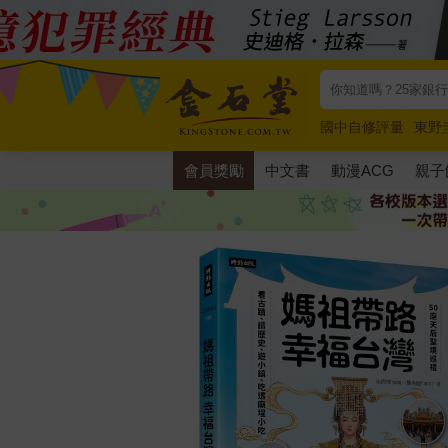
國中自修評量
東野
唯紅花綻放
奧德賽
會員獎勵
中文書
動漫ACG
親子