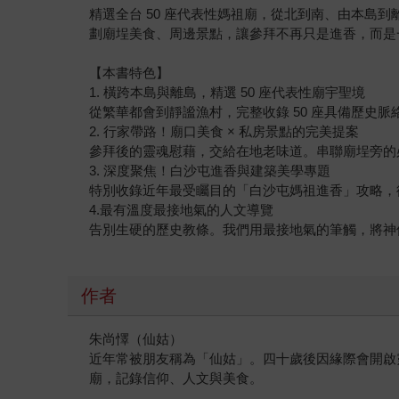
精選全台 50 座代表性媽祖廟，從北到南、由本
劃廟埕美食、周邊景點，讓參拜不再只是進香，而是
【本書特色】
1. 橫跨本島與離島，精選 50 座代表性廟宇聖境
從繁華都會到靜謐漁村，完整收錄 50 座具備歷史
2. 行家帶路！廟口美食 × 私房景點的完美提案
參拜後的靈魂慰藉，交給在地老味道。串聯廟埕旁的
3. 深度聚焦！白沙屯進香與建築美學專題
特別收錄近年最受矚目的「白沙屯媽祖進香」攻略，
4.最有溫度最接地氣的人文導覽
告別生硬的歷史教條。我們用最接地氣的筆觸，將神
作者
朱尚懌（仙姑）
近年常被朋友稱為「仙姑」。四十歲後因緣際會開啟
廟，記錄信仰、人文與美食。