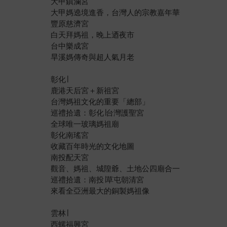
大甲鎮瀾宮
大甲媽遶境進香，台灣人的宗教嘉年華
豐原慈濟宮
白天拜媽祖，晚上迺夜市
台中樂成宮
旱溪媽傳奇與超人氣月老
彰化∣
鹿港天后宮＋新祖宮
台灣媽祖文化的重要「總部」
巡禮拾遺：彰化∣台灣護聖宮
全球唯一玻璃媽祖廟
彰化南瑤宮
收藏百年時光的文化地圖
南投配天宮
觀音、媽祖、城隍爺、土地公四廟合一
巡禮拾遺：南投∣草屯朝清宮
來看全亞洲最大的銅製媽祖像
雲林∣
西螺福興宮