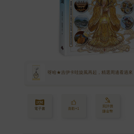
呀哈★吉伊卡哇旋風再起，精選周邊看過來
寫評價
電子書
喜歡+1
賺金幣