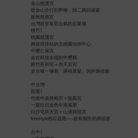
金山慈護宮
從金山步行到野柳，陪二媽回娘家
板橋慈惠宮
台灣前首富郭台銘的起家廟
桃竹∣
桃園慈護宮
媽祖排排站的北桃園信仰中心
中壢仁海宮
走在科技尖端的中壢媽
新竹長和宮＋內天后宮
全台唯一擁有「媽祖真髮」的外媽祖廟
中台灣
苗栗∣
竹南中港慈裕宮＋龍鳳宮
一窺往日金色中港風華
白沙屯拱天宮＋山邊媽祖宮
freestyle粉紅超跑──超有個性的媽祖婆
台中∣