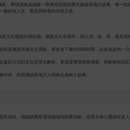
島到離島，帶領讀者認識每一尊媽祖背後的歷史脈絡與地方故事。每一
一趟結合人文、風景與味蕾的深度之旅。
脈絡與文化價值的媽祖廟。涵蓋全台各縣市，深入澎、金、馬，最具規
必吃老攤與周邊文化景點，幫你省下做功課的時間，說走就走的一日
從參與方式到文化背景全解析。更深度導覽燕尾飛簷、剪黏藝術與匠
像特色、民間傳說與地方人情味化為動人故事。
靈性感知，能細膩覺察環境磁場與能量流動；從西方身心靈課程走入