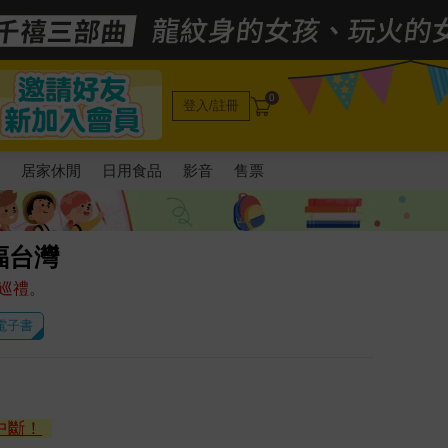
0
登入/註冊
電
居家休閒
日用食品
影音
售票
福台灣
巡禮。
 電子書
中斷！