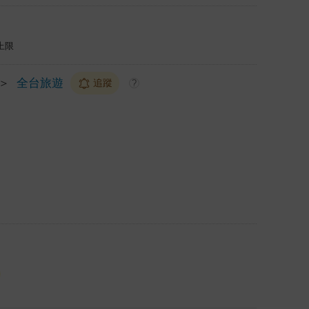
上限
＞
全台旅遊
追蹤
?