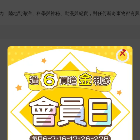
內、陸地到海洋、科學與神秘、動漫與紀實，對任何新奇事物都有興