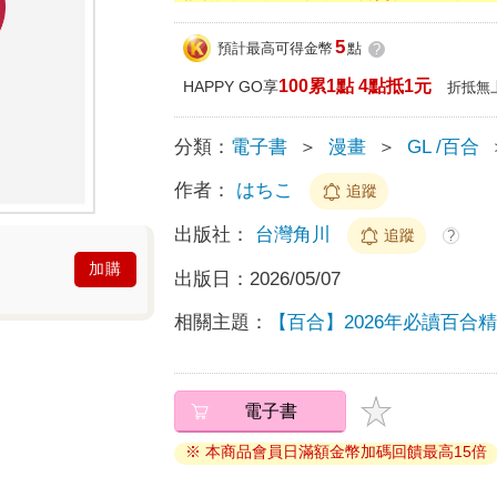
5
預計最高可得金幣
點
?
100累1點 4點抵1元
HAPPY GO享
折抵無
分類：
電子書
＞
漫畫
＞
GL /百合
作者：
はちこ
追蹤
出版社：
台灣角川
追蹤
?
加購
出版日：
2026/05/07
相關主題：
【百合】2026年必讀百合
電子書
※ 本商品會員日滿額金幣加碼回饋最高15倍