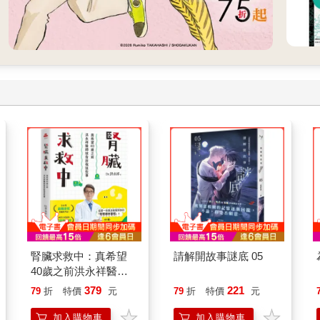
腎臟求救中：真希望
請解開故事謎底 05
40歲之前洪永祥醫師
就告訴我這些事
379
221
79
折
特價
元
79
折
特價
元
加入購物車
加入購物車