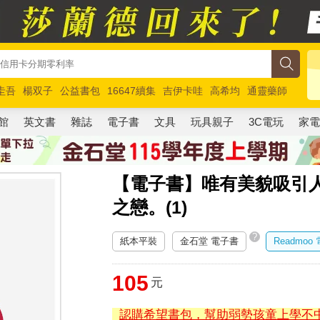
圭吾
楊双子
公益書包
16647續集
吉伊卡哇
高希均
通靈藥師
路邊攤新作
馬斯克
玩具總動員5
超慢跑
館
英文書
雜誌
電子書
文具
玩具親子
3C電玩
家
【電子書】唯有美貌吸引
之戀。(1)
?
紙本平裝
金石堂 電子書
Readmoo
105
元
認購希望書包，幫助弱勢孩童上學不