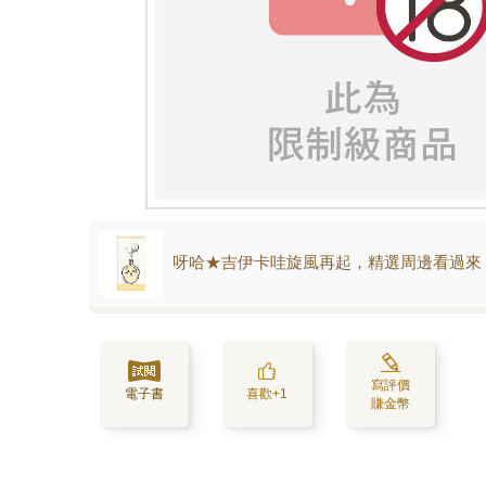
呀哈★吉伊卡哇旋風再起，精選周邊看過來
寫評價
電子書
喜歡+1
賺金幣