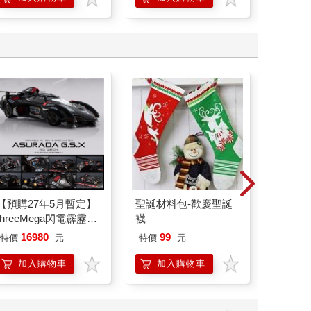
學方法
【預購27年5月暫定】
聖誕材料包-歡慶聖誕
【13
threeMega閃電霹靂車
襪
臻3入組(
VA Hi-SPEC UNITED
16980
99
特價
元
特價
元
84
折
阿斯拉 G.S.X RS
SIREN 黑色限定
加入購物車
加入購物車
加