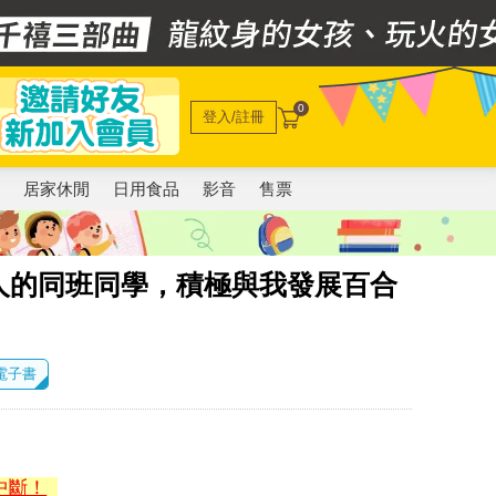
0
登入/註冊
電
居家休閒
日用食品
影音
售票
人的同班同學，積極與我發展百合
 電子書
中斷！