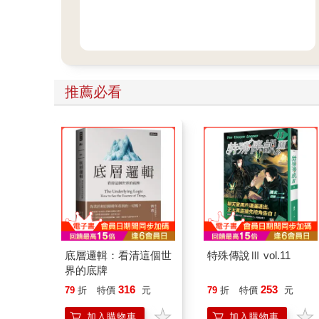
推薦必看
底層邏輯：看清這個世
特殊傳說Ⅲ vol.11
界的底牌
316
253
79
折
特價
元
79
折
特價
元
加入購物車
加入購物車