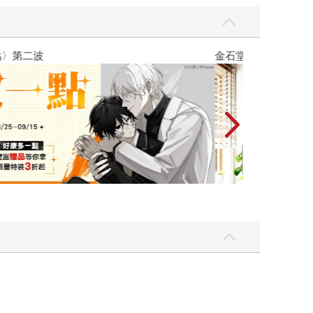
量彼此摯友的戀愛煩惱，不知不覺間她竟成為我最親近
台灣角川202