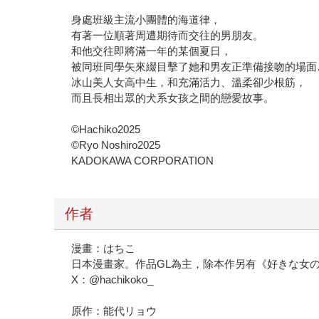
身處班級主流小團體的海道律，
有著一位順著周遭期待而交往的男朋友。
和他交往即將滿一年的某個夏日，
被同班同學矢來綴目擊了她和男友正準備接吻的場面
冰山美人女高中生，和充滿活力、溫柔卻少根筋，
而且長相出眾的犬系女孩之間的戀愛故事。
©Hachiko2025
©Ryo Noshiro2025
KADOKAWA CORPORATION
作者
漫畫：はちこ
日本漫畫家。作品GL為主，除本作另有《好きな女
X：@hachikoko_
原作：能代リョウ