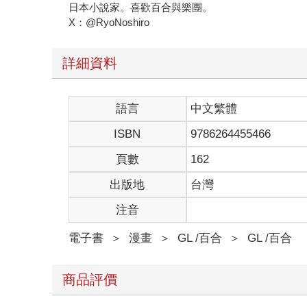
日本小說家。喜歡百合與樂團。
X：@RyoNoshiro
詳細資料
語言
中文繁體
ISBN
9786264455466
頁數
162
出版地
台灣
注音
電子書
＞
漫畫
＞
GL /百合
＞
GL /百合
商品評價