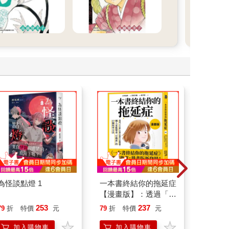
為怪談點燈 1
一本書終結你的拖延症
請解開故
【漫畫版】：透過「小
行動」打開大腦的行動
253
237
79
折
特價
元
79
折
特價
元
79
折
開關，懶人也能變身
「行動派」的37個科
加入購物車
加入購物車
加