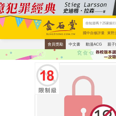
國中自修評量
東野
唯紅花綻放
奧德賽
會員獎勵
中文書
動漫ACG
親子