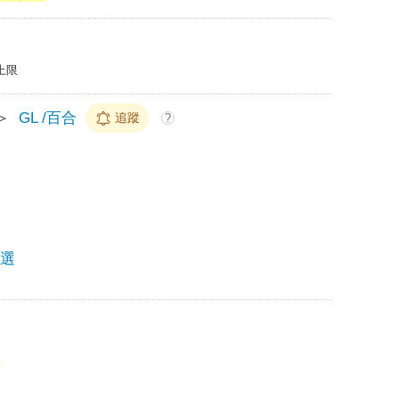
上限
＞
GL /百合
追蹤
?
精選