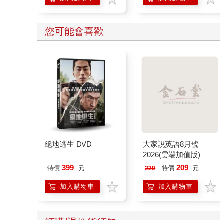
您可能會喜歡
絕地逃生 DVD
大家說英語8月號
2026(雲端加值版)
399
209
特價
元
特價
元
220
加入購物車
加入購物車