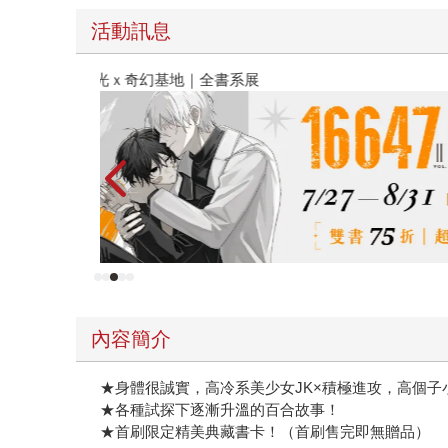
活動訊息
金石堂2026海外優惠：電子書
內容簡介
★身體很誠實，高冷系美少女JK×積極進攻，高個子
★各種試探下逐漸升溫的百合故事！
★首刷限定精美典藏書卡！（首刷售完即無贈品）