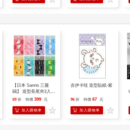
【日本 Sanrio 三麗
吉伊卡哇 造型貼紙-紫
鷗】 造型長尾夾3入組
(8款可選) 凱蒂貓 Hello
399
67
69
折
特價
元
96
折
特價
元
Kitty 庫洛米 布丁狗 酷
企鵝
加入購物車
加入購物車