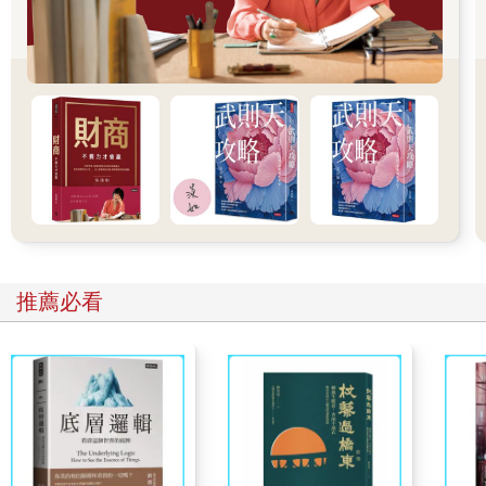
當老闆問你：「最近營業額下滑，該怎麼辦？」你的第一個反應
會是什麼？
如果你像大多數人，會立刻提到「景氣不好」、「同業也都在
掉」、「已經在做促銷」、「接下來還有廣告要上」⋯⋯這些答
案都不見得錯，但很可能都只是表象，會讓你以為自己已經在回
答問題，實際上卻只是在陳述狀況。而在正式決策場合裡，這樣
的回應往往讓對方（通常是你的主管或大老闆）感覺：「你沒搞
清楚問題在哪。」而太快回應，非但不代表效率極高，而是容易
讓對方覺得：「你有仔細思考過嗎？」而如果你的主管個性較
急，更可能因此影響主管對你的觀感與信任。很重要的是，要提
醒自己：所有直覺的想法都是假設，唯有把假設反覆驗證，才能
夠成為可能貼近事實的答案，進而構成決策。
推薦必看
▌ 快答，為什麼常常答錯？
我們會落入這樣的直覺反應，通常有三個原因：
1. 慣性歸因
過往經驗告訴我們「這種情況就是這樣」，所以套用記憶中最熟
悉的理由，就像前章提到的思考偏誤「熟悉路徑」、四種決策慣