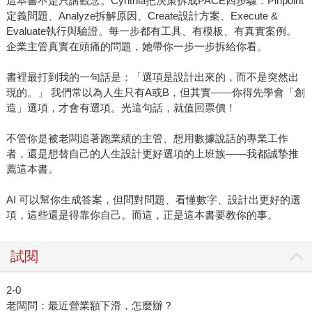
這本書不是只講觀念。Cynthia把決策拆成PACE四步驟：Pinpoint
定義問題、Analyze拆解原因、Create設計方案、Execute &
Evaluate執行與驗證。每一步都有工具、有模板、有真實案例。
企業主管真實在頭痛的問題，她帶你一步一步拆給你看。
書裡最打到我的一句話是：「選項是設計出來的，而不是突然出
現的。」 我們常以為人生只有A或B，但其實——你得先學會「創
造」選項，才會有選項。光這句話，就值回票價！
不管你是被老闆追著跑業績的主管、想用數據說話的專業工作
者，還是想替自己的人生設計更好選項的上班族——我都誠摯推
薦這本書。
AI 可以幫你生成答案，但問對問題、看懂數字、設計出更好的選
項，這些還是得靠你自己。而這，正是這本書要教你的事。
試閱
2-0
老闆問：最近營業額下滑，怎麼辦？