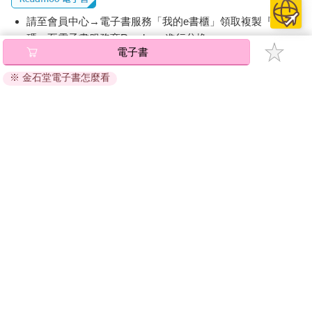
3. 可以設計出針對性的驗證或對策。
請至會員中心→電子書服務「我的e書櫃」領取複製『兌換
在後續的章節，我會用常見的5W2H 方法帶著大家具體明確問題
碼』至電子書服務商Readmoo進行兌換。
去做到這三點。
電子書
現在讓我們回顧上一節的故事，看看小張到底答錯了甚麼。當
退換貨須知：
時，小張的回應是這樣的：
※ 金石堂電子書怎麼看
因版權保護，您在金石堂所購買的電子書僅能以金石堂專屬
「景氣影響大家，競品也下滑，我們雖然有落差，但市占還是微
的閱讀軟體開啟閱讀，無法以其他閱讀器或直接下載檔案。
升。接下來有促銷跟廣告，預估可補回部分業績。」
依據「消費者保護法」第19條及行政院消費者保護處公告之
到底問題出在哪裡呢？
「通訊交易解除權合理例外情事適用準則」，非以有形媒介
提供之數位內容或一經提供即為完成之線上服務，經消費者
1. 過度著重在外部環境：第一時間講的是大家，不是自己。景氣
事先同意始提供。（如：電子書、電子雜誌、下載版軟體、
不好不是只有你家不好，市占上升也不代表業績就沒問題。主管
虛擬商品…等），
不受「網購服務需提供七日鑑賞期」的限
想要知道的永遠是我們可以怎麼做更好。
制
。為維護您的權益，建議您先使用「試閱」功能後再付款
2. 沒有具體指出下滑的關鍵結構：哪個通路？哪個客群？哪個品
購買。
項？對整體業績的貢獻比例是多少？這些關鍵資訊才能讓我們進
到問題的結構層，也會讓主管覺得我們有確切拆解問題。
3. 沒有連結「動作」與「對準的因子」：說要做促銷與廣告，然
後呢？為什麼選擇促銷和廣告？當然也沒有說清楚針對哪個客
群？促銷的內容與形式？因為沒有進到結構層，當然很難去到機
制層。