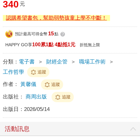
340
元
認購希望書包，幫助弱勢孩童上學不中斷！
15
預計最高可得金幣
點
?
100累1點 4點抵1元
HAPPY GO享
折抵無上限
分類：
電子書
＞
財經企管
＞
職場工作術
＞
工作哲學
追蹤
作者：
黃馨儀
追蹤
出版社：
商周出版
追蹤
出版日：
2026/05/14
活動訊息