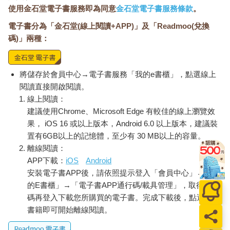
你看得到的結果，例如：「本月營收下滑」、「這場活動成效不
使用金石堂電子書服務即為同意
金石堂電子書服務條款
。
好」、「某檔商品庫存積壓」等等。這些都是現象，是顯而易
電子書分為「金石堂(線上閱讀+APP)」及「Readmoo(兌換
見、可觀察到的「結果」。
碼)」兩種：
2. 結構層（在哪裡發生）
現象具體發生在哪個通路？哪群客群？哪個商品？哪段時間？你
需要先把問題「切小」，切到能執行的單位，才能具體定義範
將儲存於會員中心→電子書服務「我的e書櫃」，點選線上
疇、洞察本質。
閱讀直接開啟閱讀。
線上閱讀：
3. 機制層（為什麼發生）
建議使用Chrome、Microsoft Edge 有較佳的線上瀏覽效
問題背後的真正驅動因子，例如：「缺貨導致客戶流失」、「價
果， iOS 16 或以上版本，Android 6.0 以上版本，建議裝
格帶落在錯誤區間」、「廣告觸及對象與消費者輪廓不符」。這
置有6GB以上的記憶體，至少有 30 MB以上的容量。
些才是真正需要處理的點。
離線閱讀：
APP下載：
iOS
Android
當只說出表象與症狀，別人會覺得「有觀察」；當能指出結構與
安裝電子書APP後，請依照提示登入「會員中心」→「我
機制，別人才覺得「有洞察」。而真正的問題，必須能夠具體化
成這三件事：
的E書櫃」→「電子書APP通行碼/載具管理」，取得通行
碼再登入下載您所購買的電子書。完成下載後，點選任一
1. 可以被觀察衡量。
書籍即可開始離線閱讀。
2. 有明確的影響對象與範圍。