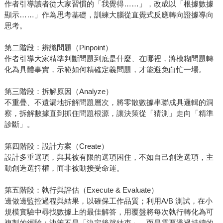
作者引導讀者從大家習慣的「我覺得……」，改成以「根據數據
顯示……」作為思考基礎，訓練大腦從直覺式反應轉向證據導向
思考。
第二階段：辨識問題（Pinpoint）
作者引導大家精準判斷問題到底是什麼、在哪裡，將模糊問題轉
化為具體事實，示範如何精確定義問題，才能避免白忙一場。
第三階段：拆解原因（Analyze）
不重疊、不遺漏地拆解問題層次，將零散數據串聯成具邏輯的洞
察，拆解數據直到抓住問題根源，讓決策從「猜測」走向「精準
診斷」。
第四階段：設計方案（Create）
設計多重選項，與其被有限的選項困住，不如自己創造選項，主
動創造選擇權，而非被動接受命運。
第五階段：執行與評估（Execute & Evaluate）
邊做邊監控過程與結果，以確保工作品質；利用A/B 測試，在小
規模實驗中尋找數據上的最佳解答，用覆盤將每次執行轉化為可
複製的經驗；決策不是「決定後就結束」，而是需要透過持續的