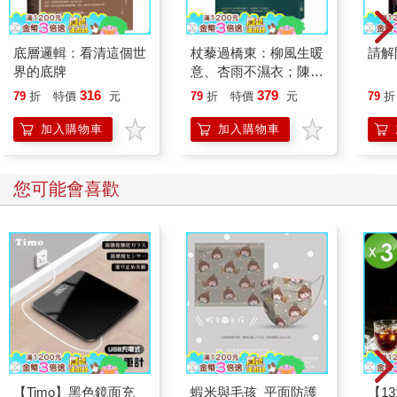
性當中的「經驗複製」，或是前面案例當中小張的快速回答「景
氣差、預算縮、對手做」，都是這類型。
底層邏輯：看清這個世
杖藜過橋東：柳風生暖
請解
2. 壓力反射
界的底牌
意、杏雨不濕衣；陳亮
面對高階主管提問，大腦啟動求生模式，立刻回報你知道的數字
恭談以心轉境的適齡漫
316
379
79
折
特價
元
79
折
特價
元
79
折
與行動，彷彿能顯示自己掌握狀況。就像前章提到四種決策慣性
想
當中的「衝動決策法」，或是前面案例當中小張直接面對老闆應
加入購物車
加入購物車
該也啟動了這種模式，因此容易讓說出口的多半是「我們已經做
了什麼」，而非「為什麼做這些、會有什麼效益」。
您可能會喜歡
3. 角色誤解
你以為主管想聽進度，其實他更關心的是方向；你講的是努力，
他想知道的是效果可否預測、風險是否控管、這題本質上該怎麼
解。
也就是說，真正關鍵的是：我們缺乏重新定義問題的習慣與肌
肉。
▌ 看見問題≠理解問題
【Timo】黑色鏡面充
蝦米與毛孩_平面防護
【1
就像醫生面對發燒的病人，不會只開退燒藥就打發，而是要先確