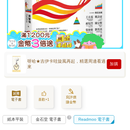
呀哈★吉伊卡哇旋風再起，精選周邊看過
加購
來
寫評價
電子書
喜歡+1
賺金幣
?
紙本平裝
金石堂 電子書
Readmoo 電子書