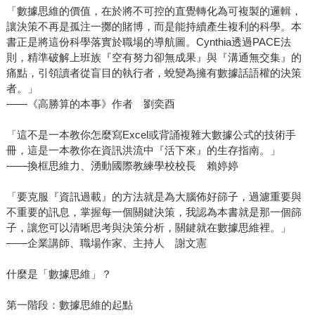
「數據思維的價值，在於將不可控的直覺轉化為可複製的邏輯，
讓決策不再是孤注一擲的賭博，而是能持續產生複利的科學。本
書正是將這份科學落實於職場的導航圖。Cynthia透過PACE法
則，精準破解上班族『空有努力卻無成果』與『溝通無交集』的
痛點，引領讀者從盲目的執行者，蛻變為擁有數據話語權的決策
者。」
――《高勝算的本事》作者 劉奕酉
「這不是一本教你怎麼寫Excel或背誦複雜大數據公式的技術手
冊，這是一本教你在資訊洪流中『活下來』的生存指南。」
――換框思維力、湧動國際教練學校校長 賴婷婷
「要克服『資訊過載』的方法就是為大腦佈好篩子，過濾重要與
不重要的訊息，掌握每一個關鍵決策，我認為本書就是那一個篩
子，讓您可以清晰思考與決策分析，關鍵就在數據思維裡。」
――企業講師、職場作家、主持人 謝文憲
什麼是「數據思維」？
第一階段：數據思維的起點