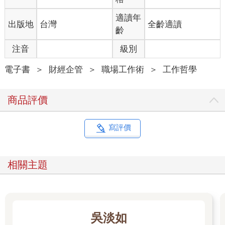
信心，到底是哪個地方沒有說對？大老闆到底希望他回答甚麼
呢？
適讀年
出版地
台灣
全齡適讀
所幸這個靜默沒有維持太久，大老闆淡淡說一句「我知道了」，
齡
接著就揮揮手要小張回到工作崗位上。
走出辦公室，小張腦中反覆回放剛才的對話：數字沒錯、行動也
注音
級別
排了，為什麼老闆沒有點頭？到底少了什麼？
望著桌上一個個待解的專案與問題，他突然意識到：除了大老闆
電子書
＞
財經企管
＞
職場工作術
＞
工作哲學
這個新拋下來的難題，自己手上已經有好幾件急待處理的工作。
問題並非單一，而是接二連三湧上來，讓他覺得頭腦發脹、難以
商品評價
理清先後順序。
這是很典型的工作場景，也是我在過去十多年外商職場經歷中的
開端，有時候會發生的狀況，甚至有時候老闆情緒比較不對，直
寫評價
接回：「我要的答案不是這個。」或是直接發飆，也是有過的。
一開始，我跟小張一樣總是摸不著頭緒，覺得我回答得很快，顯
示我對品牌和市場的熟悉度很高，數字正確也代表我對整體狀況
相關主題
的掌握度很夠，到底為什麼老闆的反應不如我的預期？
後來我才發現――――不是光有數字就夠了！
很多時候，問題不是我們所聽到、看到的表象。我們得重新校準
自己的問題感知器，去找出問題背後真正的問題。
重點不在「答得快」，而在「要對題」。
吳淡如
多數人遇到這種提問，第一反應是「把資料說清楚」、再「補一