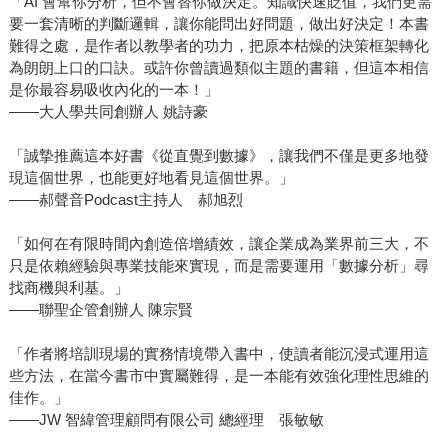
「AI 會幫你分析，但不會替你做決定。知識快速貶值，我們更需
要一套清晰的判斷邏輯，讓你能問出好問題，做出好決定！本書
難得之處，是作者以教學者的功力，把原本枯燥的決策框架轉化
為朗朗上口的口訣。或許你曾讀過類似主題的書籍，但這本相信
是你最容易吸收內化的一本！」
――大人學共同創辦人 姚詩豪
「誠摯推薦這本好書《從直覺到數據》，讓我們不僅是更多地發
現這個世界，也能更好地看見這個世界。」
――郝聲音Podcast主持人 郝旭烈
「如何在有限時間內創造倍增績效，讓企業成為業界前三大，不
只是依賴經驗與專業技能來實現，而是需要運用「數據分析」尋
找商機與利基。」
――聯聖企管創辦人 陳宗賢
「作者將培訓現場的實務情境帶入書中，使讀者能沉浸式運用這
些方法，在當今書市中實屬難得，是一本能有效強化理性思維的
佳作。」
――JW 智緯管理顧問有限公司 總經理 張敏敏