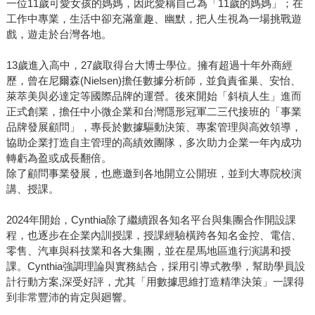
一位11歲可愛女孩的媽媽，因此愛稱自己為「11歲的媽媽」；在
工作中專業，生活中卻充滿童趣、幽默，把人生視為一場挑戰遊
戲，遊走於台灣各地。
13歲進入高中，27歲取得台大博士學位。擁有超過十年外商經
歷，曾在尼爾森(Nielsen)擔任數據分析師，並負責雀巢、安怡、
萊萃美與必達定等國際品牌的運營。後來開始「斜槓人生」進而
正式創業，擔任中小微企業和台灣隱形冠軍二三代接班的「事業
品牌發展顧問」，專長於數據驅動決策、專案管理與高效領導，
協助企業打造自主管理的高績效團隊，多次助力企業一年內成功
轉虧為盈或成長翻倍。
除了顧問事業發展，也應邀到各地開立公開班，並到大專院校演
講、授課。
2024年開始，Cynthia除了繼續跟各知名平台與集團合作開設課
程，也逐步在企業內訓授課，授課經驗橫跨各知名金控、電信、
零售、汽車與科技業和各大集團，並在星馬地區進行演講和授
課。Cynthia強調理論與實務結合，採用引導式教學，幫助學員設
計行動方案,深受好評，尤其「用數據思維打造精準決策」一課得
到非常豐沛的肯定與廻響。