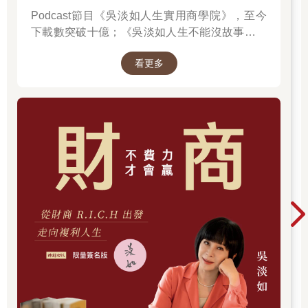
串行動」。但真的不是光有數字就夠了。老闆通常不缺背景與動
Podcast節目《吳淡如人生實用商學院》，至今
作（景氣差他知道、促銷會做他也知道），他真正要聽的，是
下載數突破十億；《吳淡如人生不能沒故事》也
「定義得準」：
突破1億人以上。她擅長用貼近生活的語言，解
看更多
讀歷史中的權力運作與人性選擇，讓看似遙遠的
1. 我們到底在解哪一題？
過去，應對著現實人生的思索。
2. 這題的關鍵驅動因子是什麼（證據何在）？
3. 此刻最有效、可驗證的選項是什麼（風險與回補幅度）？
換句話說，回答快≠回答好。回得好，先得把題目說準。
接下來的章節，我想要用破除盲點加上三大步驟，以及透過我過
去在Nielsen 擔任商業數據分析師曾面對過的商業議題做為案例，
帶著大家重新釐清定義問題。因為無法定義問題，就無法提出解
方。唯有辨識問題本質，在混亂中釐清該解哪一題，我們才能找
到真正的答案。
2-1
問題≠表象
重新校準你的問題感知器