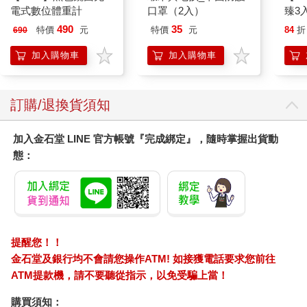
電式數位體重計
口罩（2入）
臻3入
認是病毒感染、細菌感染、過敏反應還是其他疾病；面對企業
裡、職場中的各種問題，背後也可能有非常多種原因情境，而我
490
35
特價
元
特價
元
84
折
690
們看到的通常是結果。因此，我們要思考的是：
加入購物車
加入購物車
• 是哪個變化導致了這個結果？
• 是什麼因素觸發這個變化？
• 接下來的對策是回應症狀，還是處理機制？
訂購/退換貨須知
如果我們沒有在著手面對問題前，先問自己這三個問題，就很容
加入金石堂 LINE 官方帳號『完成綁定』，隨時掌握出貨動
易「解錯題」。更慘的是，我們可能甚至壓根沒意識到自己「正
態：
在解錯題」。
換句話說，最重要的第一步就是：重新調整感知「問題」的方
式。就像醫生不會直接下判斷甚至開處方藥，我們要讓自己從直
接跳入問題開始解決，調整到先去辨識釐清問題。
▌ 三個層次：辨識問題的「深度」
提醒您！！
金石堂及銀行均不會請您操作ATM! 如接獲電話要求您前往
我們可以把問題感知的層次簡化為三層：
ATM提款機，請不要聽從指示，以免受騙上當！
1. 表象層（症狀）
購買須知：