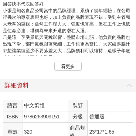
回答快不代表回答好
小張是知名食品公司當中的品牌經理，累積了幾年經驗，在公司
裡幾次的專案表現也好，加上負責的品牌表現不錯，受到主管和
大老闆的重視；雖然工作壓力大，強度也算高，但在工作上也總
是使命必達，堪稱為未來升遷的潛在人選。
只是這一季受景氣與關稅影響，整體市場走弱，他負責的品牌也
出現下滑，部門氣氛跟著緊繃，工作也更為繁忙。大家絞盡腦汁
都想讓業績至少不要落差太大，品牌獲利可以維持，這樣子年底
的年終獎金才不會太難看。
這天，主管外出，大老闆把他叫進辦公室，開門見山：「最近營
看更多
業額下滑，怎麼辦？」
小張深吸一口氣，迅速回答：「整體景氣不佳，競品也都下滑。
我們雖然較去年同期少了15%，但市占還小幅提升1 個百分點。
詳細資料
接下來通路促銷與廣告已排程，評估可回補約150 萬；相較去年
少100萬、相較目標差150 萬—我們會持續加把勁！」
大老闆看著小張幾秒鐘，並沒有回話。小張內心咯噔了一下，雖
語言
中文繁體
裝訂
然這幾年跟大老闆互動不算多，也總有主管在他跟大老闆當中協
ISBN
9786263909151
分級
普通級
助溝通會報，但還是對大老闆有幾分了解的，心裡知道依照大老
闆的這個反應，看來是沒有回答到點上。
商品規
但心裡面也納悶，數字都對，他對於自己市場和品牌的掌握也有
頁數
320
23*17*1.65
格