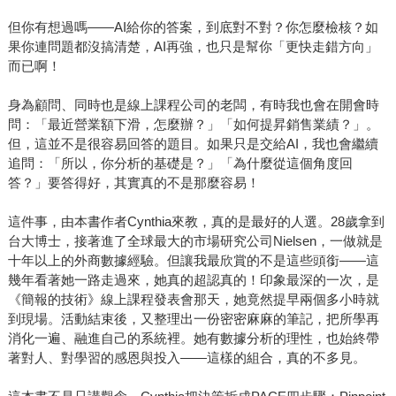
但你有想過嗎――AI給你的答案，到底對不對？你怎麼檢核？如
果你連問題都沒搞清楚，AI再強，也只是幫你「更快走錯方向」
而已啊！
身為顧問、同時也是線上課程公司的老闆，有時我也會在開會時
問：「最近營業額下滑，怎麼辦？」「如何提昇銷售業績？」。
但，這並不是很容易回答的題目。如果只是交給AI，我也會繼續
追問：「所以，你分析的基礎是？」「為什麼從這個角度回
答？」要答得好，其實真的不是那麼容易！
這件事，由本書作者Cynthia來教，真的是最好的人選。28歲拿到
台大博士，接著進了全球最大的市場研究公司Nielsen，一做就是
十年以上的外商數據經驗。但讓我最欣賞的不是這些頭銜――這
幾年看著她一路走過來，她真的超認真的！印象最深的一次，是
《簡報的技術》線上課程發表會那天，她竟然提早兩個多小時就
到現場。活動結束後，又整理出一份密密麻麻的筆記，把所學再
消化一遍、融進自己的系統裡。她有數據分析的理性，也始終帶
著對人、對學習的感恩與投入――這樣的組合，真的不多見。