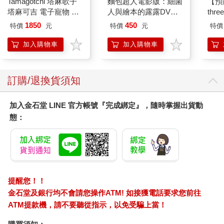
Tamagotchi 塔麻歌子
麵包超人電影版：細菌
【預
塔麻可吉 電子寵物 樂
人與繪本的露露DVD-
thr
園系列（熱帶橙果／極
平裝版
VA 
1850
450
特價
元
特價
元
特價
地冰雪）
阿斯拉
SIR
加入購物車
加入購物車
訂購/退換貨須知
加入金石堂 LINE 官方帳號『完成綁定』，隨時掌握出貨動
態：
提醒您！！
金石堂及銀行均不會請您操作ATM! 如接獲電話要求您前往
ATM提款機，請不要聽從指示，以免受騙上當！