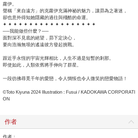
蘿伊。
聲稱「來自遠方」的克蘿伊充滿神祕的魅力，讓昴為之著迷，
卻也意外得知她隱藏的過往與殘酷的命運。
✦ ✦ ✦ ✦ ✦ ✦ ✦ ✦ ✦ ✦ ✦ ✦ ✦ ✦ ✦ ✦ ✦ ✦
──我能做些什麼？──
面對深不見底的絕望，昴下定決心，
要向浩瀚無垠的遙遠彼方發起挑戰。
跟近乎永恆的宇宙光輝相比，人生不過是短暫的剎那。
即使如此，人類依舊將手伸向了群星。
一段彷彿尋覓千年的愛戀，令人惆悵也令人微笑的戀愛物語！
©Toto Kiyuna 2024 Illustration : Fusui / KADOKAWA CORPORATI
ON
作者
作者：