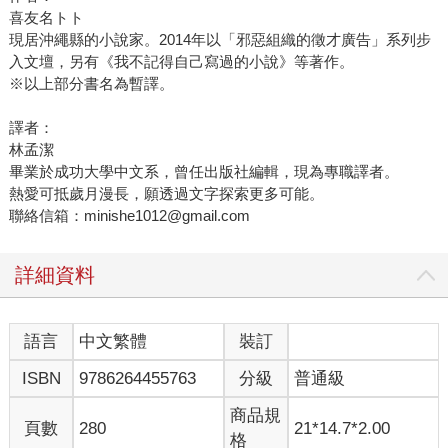
喜友名トト
現居沖繩縣的小說家。2014年以「邪惡組織的徵才廣告」系列步
入文壇，另有《我不記得自己寫過的小說》等著作。
※以上部分書名為暫譯。
譯者：
林孟潔
畢業於成功大學中文系，曾任出版社編輯，現為專職譯者。
熱愛可抵歲月漫長，願透過文字探索更多可能。
聯絡信箱：minishe1012@gmail.com
詳細資料
語言
中文繁體
裝訂
ISBN
9786264455763
分級
普通級
商品規
頁數
280
21*14.7*2.00
格