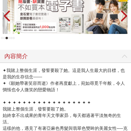
覺
內容簡介
✦我賭上整個生涯，發誓要殺了她。這是我人生最大的目標，也
是我的生存信念——
✦《願她帶著笑容而逝》作者再度獻上，宛如尋覓千年般，令人
惆悵也令人微笑的戀愛物語！
✦ ✦ ✦ ✦ ✦ ✦ ✦ ✦ ✦ ✦ ✦ ✦ ✦ ✦ ✦ ✦ ✦ ✦
我賭上整個生涯，發誓要殺了她。
始終拿不出成果的青年天文學家昴，每天都過著平淡無奇的生
活。
這樣的他，遇見了有著亞麻色秀髮與翡翠色雙眸的美麗女性──克