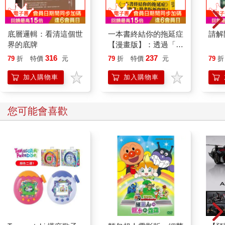
底層邏輯：看清這個世
一本書終結你的拖延症
請解
界的底牌
【漫畫版】：透過「小
行動」打開大腦的行動
316
237
79
折
特價
元
79
折
特價
元
79
折
開關，懶人也能變身
「行動派」的37個科
加入購物車
加入購物車
學方法
您可能會喜歡