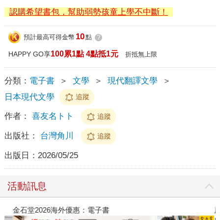
認購希望書包，幫助弱勢孩童上學不中斷！
10
預計最高可得金幣
點
?
100累1點 4點抵1元
HAPPY GO享
折抵無上限
分類：
電子書
＞
文學
＞
現代翻譯文學
＞
日本現代文學
追蹤
作者：
喜友名トト
追蹤
出版社：
台灣角川
追蹤
出版日：
2026/05/25
活動訊息
金石堂2026海外優惠：電子書
原