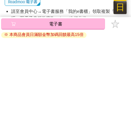
日
請至會員中心→電子書服務「我的e書櫃」領取複製『兌換
碼』至電子書服務商Readmoo進行兌換。
電子書
退換貨須知：
※ 本商品會員日滿額金幣加碼回饋最高15倍
因版權保護，您在金石堂所購買的電子書僅能以金石堂專屬
的閱讀軟體開啟閱讀，無法以其他閱讀器或直接下載檔案。
依據「消費者保護法」第19條及行政院消費者保護處公告之
「通訊交易解除權合理例外情事適用準則」，非以有形媒介
提供之數位內容或一經提供即為完成之線上服務，經消費者
事先同意始提供。（如：電子書、電子雜誌、下載版軟體、
虛擬商品…等），
不受「網購服務需提供七日鑑賞期」的限
制
。為維護您的權益，建議您先使用「試閱」功能後再付款
購買。