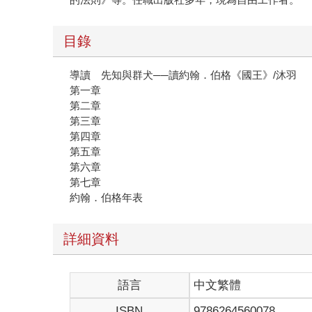
目錄
導讀 先知與群犬──讀約翰．伯格《國王》/沐羽
第一章
第二章
第三章
第四章
第五章
第六章
第七章
約翰．伯格年表
詳細資料
語言
中文繁體
ISBN
9786264560078