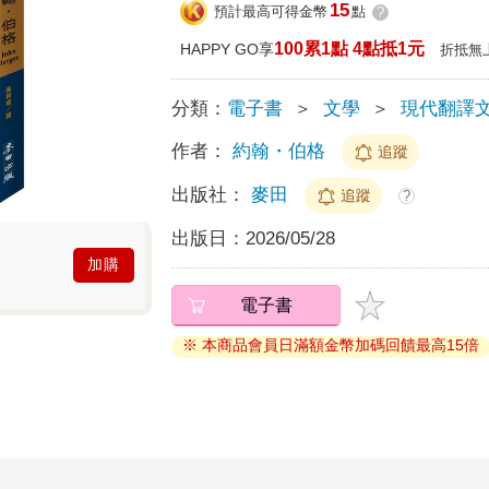
15
預計最高可得金幣
點
?
100累1點 4點抵1元
HAPPY GO享
折抵無
分類：
電子書
＞
文學
＞
現代翻譯
作者：
約翰・伯格
追蹤
出版社：
麥田
追蹤
?
出版日：
2026/05/28
加購
電子書
※ 本商品會員日滿額金幣加碼回饋最高15倍