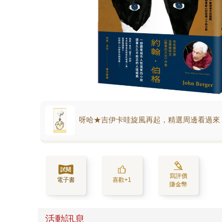
呀哈★吉伊卡哇旋風再起，精選周邊看過來
寫評價
電子書
喜歡+1
賺金幣
活動訊息