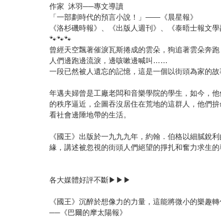
作家 沐羽──專文導讀
「一部劃時代的預言小說！」——《晨星報》
《洛杉磯時報》、《出版人週刊》、《泰晤士報文學
🐾🐾🐾
曾經天空飄著催淚瓦斯捲成的雲朵，狗追著雲朵奔跑
人們邊跑邊流淚，邊咳嗽邊喊叫……
一段已然被人遺忘的記憶，這是一個以街頭為家的故
年邁夫婦曾是工廠老闆和音樂學院的學生，如今，他
的秩序逼近，企圖吞沒居住在荒地的這群人，他們拚
看社會邊陲地帶的生活。
《國王》出版於一九九九年，約翰．伯格以細膩銳利
緣，講述被忽視的街頭人們絕望的掙扎和奮力求生的
各大媒體好評不斷▶▶▶
《國王》沉醉於想像力的力量，這能將微小的樂趣轉
──《巴爾的摩太陽報》