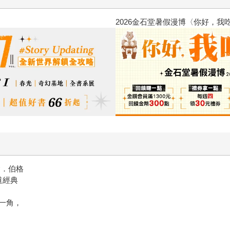
2026金石堂暑假漫博〈你好，我
翰．伯格
道經典
一角，