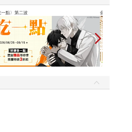
吃一點〉第二波
金石堂2026海