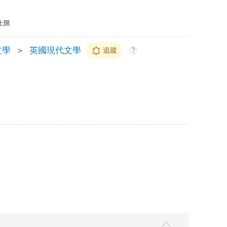
上限
文學
＞
英國現代文學
追蹤
?