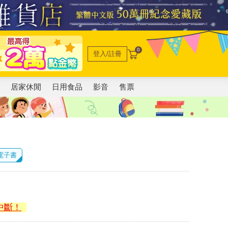
0
登入/註冊
電
居家休閒
日用食品
影音
售票
 電子書
中斷！