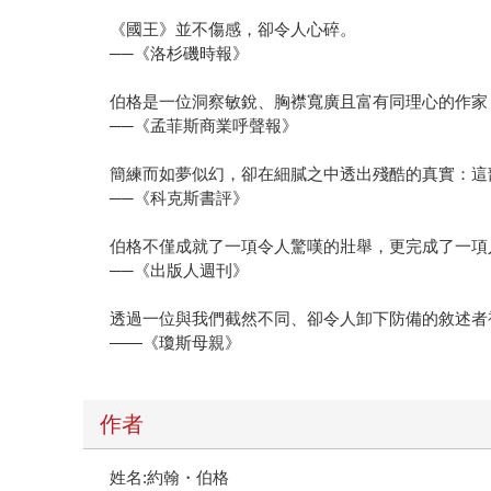
《國王》並不傷感，卻令人心碎。
──《洛杉磯時報》
伯格是一位洞察敏銳、胸襟寬廣且富有同理心的作家
──《孟菲斯商業呼聲報》
簡練而如夢似幻，卻在細膩之中透出殘酷的真實：這
──《科克斯書評》
伯格不僅成就了一項令人驚嘆的壯舉，更完成了一項
──《出版人週刊》
透過一位與我們截然不同、卻令人卸下防備的敘述者
——《瓊斯母親》
作者
姓名:約翰・伯格