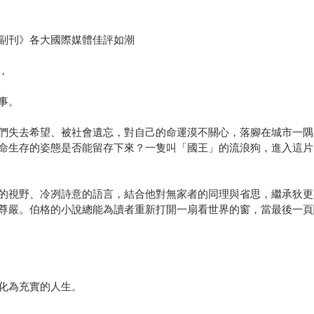
副刊》各大國際媒體佳評如潮
，
事。
們失去希望、被社會遺忘，對自己的命運漠不關心，落腳在城市一隅
命生存的姿態是否能留存下來？一隻叫「國王」的流浪狗，進入這片
的視野、冷冽詩意的語言，結合他對無家者的同理與省思，繼承狄更
尊嚴。伯格的小說總能為讀者重新打開一扇看世界的窗，當最後一頁
化為充實的人生。