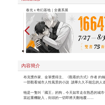
春光ｘ奇幻基地｜全書系展
內容簡介
布克獎作家、金筆獎得主、《觀看的方式》作者 約
一部觀看城市人性風景的小說 讀畢久久不能忘的人
牠是一隻叫「國王」的狗，今天如常走在熟悉的城市
當起重機駛入，街頭的一切即將天翻地覆……