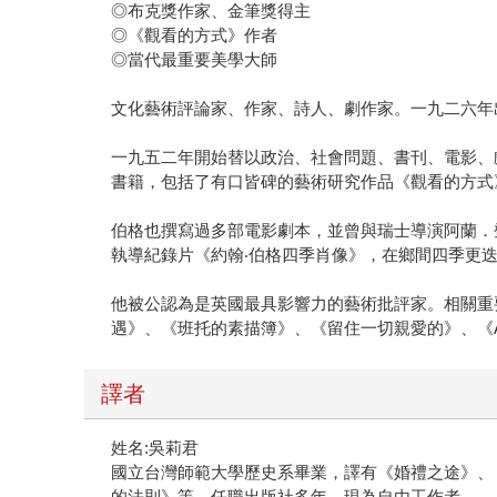
◎布克獎作家、金筆獎得主
◎《觀看的方式》作者
◎當代最重要美學大師
文化藝術評論家、作家、詩人、劇作家。一九二六年
一九五二年開始替以政治、社會問題、書刊、電影、
書籍，包括了有口皆碑的藝術研究作品《觀看的方式
伯格也撰寫過多部電影劇本，並曾與瑞士導演阿蘭．鄧
執導紀錄片《約翰‧伯格四季肖像》，在鄉間四季更
他被公認為是英國最具影響力的藝術批評家。相關重
遇》、《班托的素描簿》、《留住一切親愛的》、《
譯者
姓名:吳莉君
國立台灣師範大學歷史系畢業，譯有《婚禮之途》、
的法則》等。任職出版社多年，現為自由工作者。