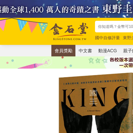
國中自修評量
東野
唯紅花綻放
奧德賽
會員獎勵
中文書
動漫ACG
親子