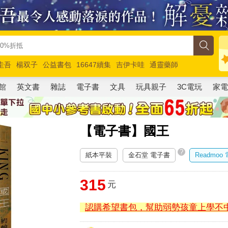
圭吾
楊双子
公益書包
16647續集
吉伊卡哇
通靈藥師
路邊攤新作
馬斯克
玩具總動員5
超慢跑
館
英文書
雜誌
電子書
文具
玩具親子
3C電玩
家
【電子書】國王
?
紙本平裝
金石堂 電子書
Readmoo
315
元
認購希望書包，幫助弱勢孩童上學不