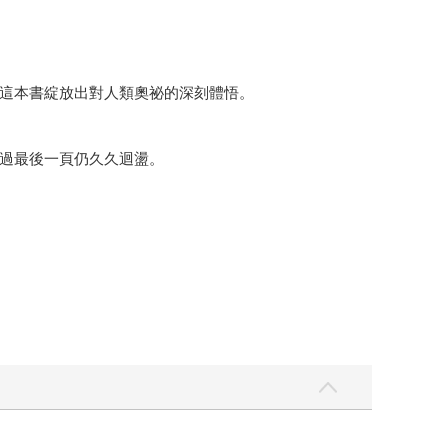
這本書綻放出對人類奧祕的深刻體悟。
過最後一頁仍久久迴盪。