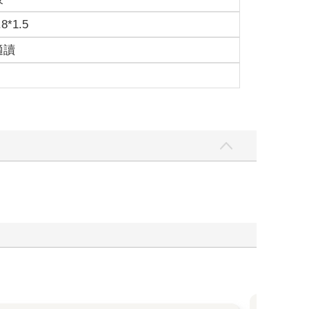
.8*1.5
適讀