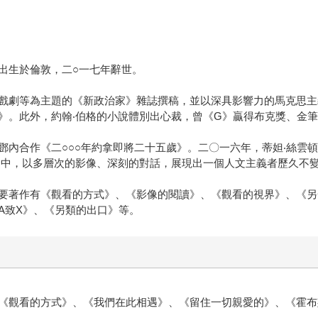
出生於倫敦，二○一七年辭世。
戲劇等為主題的《新政治家》雜誌撰稿，並以深具影響力的馬克思主
》。此外，約翰‧伯格的小說體別出心裁，曾《G》贏得布克獎、金
內合作《二○○○年約拿即將二十五歲》。二〇一六年，蒂妲‧絲雲頓
迭中，以多層次的影像、深刻的對話，展現出一個人文主義者歷久不
要著作有《觀看的方式》、《影像的閱讀》、《觀看的視界》、《另
A致X》、《另類的出口》等。
《觀看的方式》、《我們在此相遇》、《留住一切親愛的》、《霍布