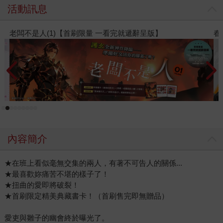
活動訊息
春光ｘ奇幻基地｜全書系展
內容簡介
★在班上看似毫無交集的兩人，有著不可告人的關係...
★最喜歡妳痛苦不堪的樣子了！
★扭曲的愛即將破裂！
★首刷限定精美典藏書卡！（首刷售完即無贈品）
愛吏與雛子的幽會終於曝光了。