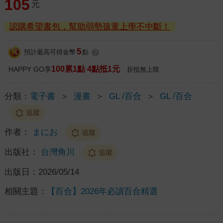
105
元
認購希望書包，幫助弱勢孩童上學不中斷！
5
預計最高可得金幣
點
?
100累1點 4點抵1元
HAPPY GO享
折抵無上限
分類：
電子書
＞
漫畫
＞
GL /百合
＞
GL /百合
追蹤
作者：
まにお
追蹤
出版社：
台灣角川
追蹤
出版日：
2026/05/14
相關主題：
【百合】2026年必讀百合精選