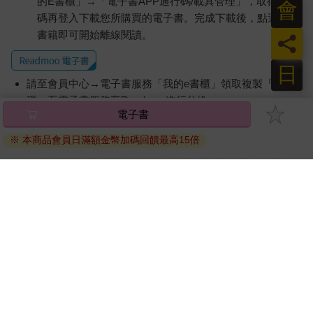
的E書櫃」→「電子書APP通行碼/載具管理」，取得通行
會
碼再登入下載您所購買的電子書。完成下載後，點選任一
書籍即可開始離線閱讀。
員
日
請至會員中心→電子書服務「我的e書櫃」領取複製『兌換
碼』至電子書服務商Readmoo進行兌換。
電子書
退換貨須知：
※ 本商品會員日滿額金幣加碼回饋最高15倍
因版權保護，您在金石堂所購買的電子書僅能以金石堂專屬
的閱讀軟體開啟閱讀，無法以其他閱讀器或直接下載檔案。
依據「消費者保護法」第19條及行政院消費者保護處公告之
「通訊交易解除權合理例外情事適用準則」，非以有形媒介
提供之數位內容或一經提供即為完成之線上服務，經消費者
事先同意始提供。（如：電子書、電子雜誌、下載版軟體、
虛擬商品…等），
不受「網購服務需提供七日鑑賞期」的限
制
。為維護您的權益，建議您先使用「試閱」功能後再付款
購買。