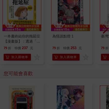
一本書終結你的拖延症
為怪談點燈 1
臺灣
【漫畫版】：透過「小
行動」打開大腦的行動
237
253
79
折
特價
元
79
折
特價
元
79
折
開關，懶人也能變身
「行動派」的37個科
加入購物車
加入購物車
學方法
您可能會喜歡