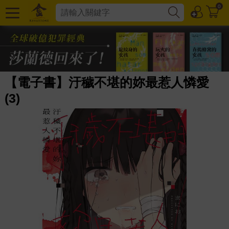
0
【電子書】汙穢不堪的妳最惹人憐愛
(3)