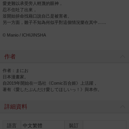
愛吏難以承受旁人輕蔑的眼神，
忍不住吐了出來，
並開始拚命找藉口說自己是被害者。
另一方面，雛子不知為何似乎對這個情況樂在其中……
© Manio / ICHIJINSHA
作者
作者：まにお
日本漫畫家。
自2019年開始在一迅社《Comic百合姬》上活躍，
著有《愛したぶんだけ愛してほしいっ！》與本作。
詳細資料
語言
中文繁體
裝訂