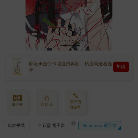
呀哈★吉伊卡哇旋風再起，精選周邊看過
加購
來
寫評價
電子書
喜歡+1
賺金幣
?
紙本平裝
金石堂 電子書
Readmoo 電子書