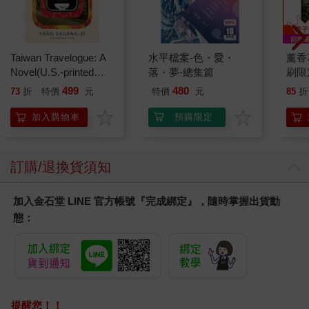
Taiwan Travelogue: A
水平檔案-色・愛・
薰香
Novel(U.S.-printed
落・夢-總集篇
刷限定
edition)
499
480
73
折
特價
元
特價
元
85
折
加入購物車
預購限定
訂購/退換貨須知
加入金石堂 LINE 官方帳號『完成綁定』，隨時掌握出貨動
態：
提醒您！！