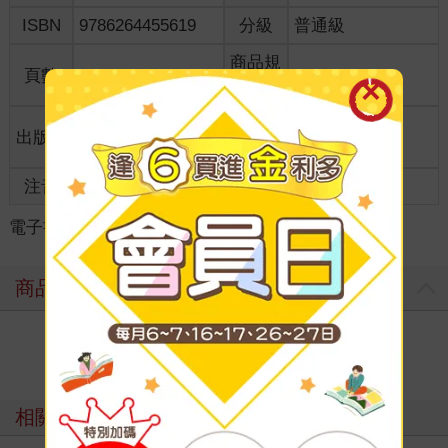
ISBN
9786264455619
分級
普通級
商品規
頁數
164
18*12.7*1.10
格
適讀年
出版地
台灣
全齡適讀
齡
注音
級別
電子書
＞
漫畫
＞
GL /百合
＞
GL /百合
商品評價
寫評價
相關主題