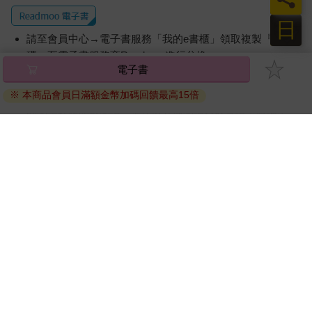
日
請至會員中心→電子書服務「我的e書櫃」領取複製『兌換
碼』至電子書服務商Readmoo進行兌換。
電子書
退換貨須知：
※ 本商品會員日滿額金幣加碼回饋最高15倍
因版權保護，您在金石堂所購買的電子書僅能以金石堂專屬
的閱讀軟體開啟閱讀，無法以其他閱讀器或直接下載檔案。
依據「消費者保護法」第19條及行政院消費者保護處公告之
「通訊交易解除權合理例外情事適用準則」，非以有形媒介
提供之數位內容或一經提供即為完成之線上服務，經消費者
事先同意始提供。（如：電子書、電子雜誌、下載版軟體、
虛擬商品…等），
不受「網購服務需提供七日鑑賞期」的限
制
。為維護您的權益，建議您先使用「試閱」功能後再付款
購買。