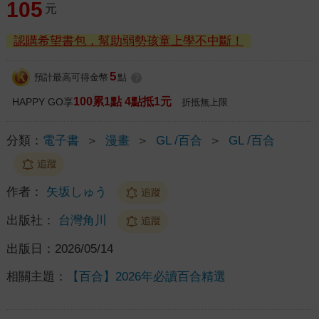
105
元
認購希望書包，幫助弱勢孩童上學不中斷！
5
預計最高可得金幣
點
?
100累1點 4點抵1元
HAPPY GO享
折抵無上限
分類：
電子書
＞
漫畫
＞
GL /百合
＞
GL /百合
追蹤
作者：
矢坂しゅう
追蹤
出版社：
台灣角川
追蹤
出版日：
2026/05/14
相關主題：
【百合】2026年必讀百合精選