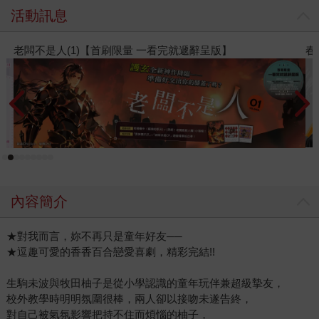
活動訊息
辭呈版】
春光ｘ奇幻基地｜全書系展
內容簡介
★對我而言，妳不再只是童年好友──
★逗趣可愛的香香百合戀愛喜劇，精彩完結!!
生駒未波與牧田柚子是從小學認識的童年玩伴兼超級摯友，
校外教學時明明氛圍很棒，兩人卻以接吻未遂告終，
對自己被氣氛影響把持不住而煩惱的柚子，