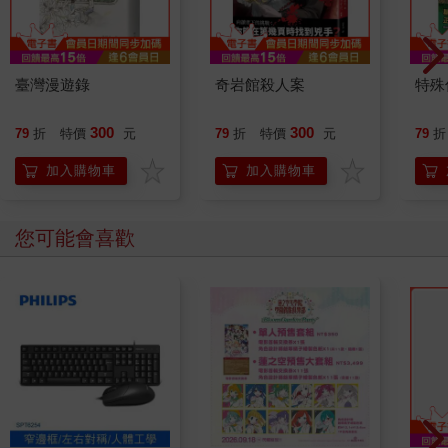
臺灣漫遊錄
奇岩館殺人案
特殊傳
300
300
79
折
特價
元
79
折
特價
元
79
折
加入購物車
加入購物車
您可能會喜歡