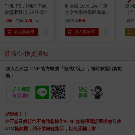
PHILIPS 飛利浦 有線
劇場版 Love Live！蓮
連同
鍵盤滑鼠組 SPT6254
之空女學院學園偶像俱
（全
樂部 Bloom Garden
379
3499
特價
元
特價
元
特價
499
Party蓮之空預售大套
組
加入購物車
加入購物車
訂購/退換貨須知
加入金石堂 LINE 官方帳號『完成綁定』，隨時掌握出貨動
態：
提醒您！！
金石堂及銀行均不會請您操作ATM! 如接獲電話要求您前往
ATM提款機，請不要聽從指示，以免受騙上當！