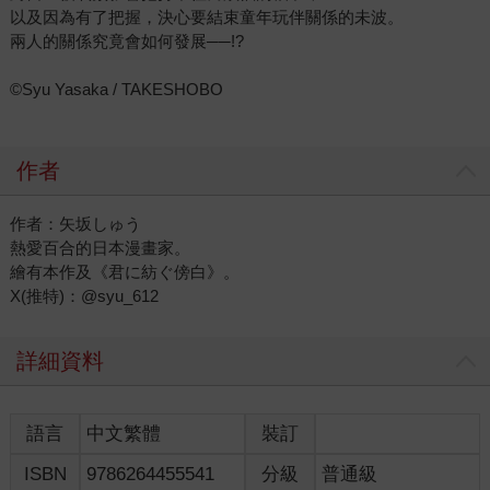
以及因為有了把握，決心要結束童年玩伴關係的未波。
兩人的關係究竟會如何發展──!?
©Syu Yasaka / TAKESHOBO
作者
作者：矢坂しゅう
熱愛百合的日本漫畫家。
繪有本作及《君に紡ぐ傍白》。
X(推特)：@syu_612
詳細資料
語言
中文繁體
裝訂
ISBN
9786264455541
分級
普通級