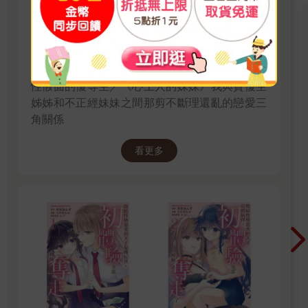
【百合｜犬甘あんず 】敗給性
格惡劣的天才兒時玩伴，初體驗
全部被她奪走了／心上人的妹妹
《惡劣玩伴》好勝又不服輸的平凡少女×帶著魔
性假面的優等生／《心上人的妹妹》我與資優生
姊姊和不正經妹妹之間那剪不斷理還亂的戀愛三
角關係
看更多