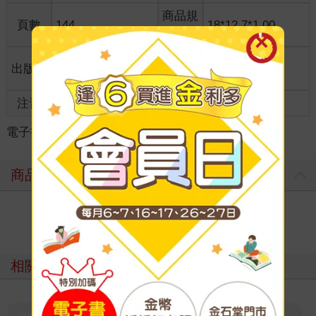
商品規
頁數
144
18*12.7*1.00
格
適讀年
出版地
台灣
全齡適讀
齡
注音
級別
電子書
＞
漫畫
＞
GL /百合
＞
GL /百合
商品評價
寫評價
相關主題