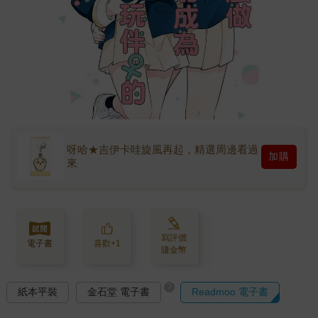
呀哈★吉伊卡哇旋風再起，精選周邊看過
加購
來
寫評價
電子書
喜歡+1
賺金幣
?
紙本平裝
金石堂 電子書
Readmoo 電子書