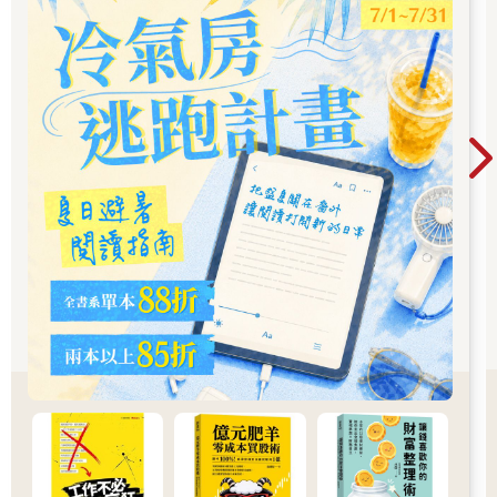
但後來導師的反應很慌張，因為他是抱持希望我接受現實的
心態才這麼跟我說，結果我卻給了意料之外的答案。
「不會的，老師，我現在才高二而已，我會繼續以這間學校
為目標用功讀書的。」
我想老師應該也是看到我那充滿堅定的模樣，才沒有再多加
勸說。他只是默默點頭，便讓我回教室了。
最清楚現實有多艱難的人，終究是我自己。即便這個決定有
點孤注一擲，但我仍抱持挑戰精神想要放手一搏，於是我逢人就
說：
「我要去XX大學，打算從現在開始好好用功。」