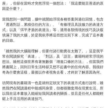
座」，但卻在當時才突然浮現一個想法：「我這麼能言善道的原
因是什麼？」
當我想到一個問題，腦中就開始浮現各種答案與過往回憶，包含
「透過對話，累積信任的方法」、「有條理且具說服力的表達方
式」以及「弭平矛盾的表達法」等，適用各類情境的技巧及訣竅
填滿了我的大腦，於是我依序將這些想法寫下來，完成了這本書
的目錄。
「雖然我的大腦能理解，但要付諸行動實在太難了。」這是我平
常在閱讀探究「表達」、「對話」及「語言」書籍時經常浮現的
想法。雖然這個世界有著無數個「增進口條的方法」，但當我們
將書闔上，回到日常生活時卻又想不起書中的任何內容。我很好
奇為什麼會這樣，最後以作者視角去看，才終於了解原因為何。
坊間現有的書籍清一色是就特定狀況下的表達方式進行說明，雖
然我們在閱讀過程中能感同身受，但都很難套用在現實生活。所
以我在這本書放入能縮短我與讀者的關係，並且是任何人都能輕
鬆上手且活用的表達技巧。