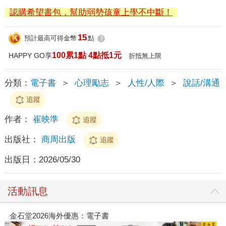
認購希望書包，幫助弱勢孩童上學不中斷！
15
預計最高可得金幣
點
?
100累1點 4點抵1元
HAPPY GO享
折抵無上限
分類：
電子書
＞
心理勵志
＞
人性/人際
＞
說話/溝通
追蹤
作者：
崔映準
追蹤
出版社：
商周出版
追蹤
出版日：
2026/05/30
活動訊息
金石堂2026海外優惠：電子書