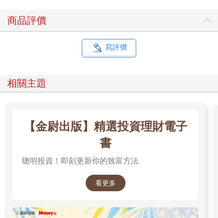
我的家庭經濟狀況不好，所以我從來沒有補習經驗，在低收
入家庭長大的我是在面臨許多經濟困難之下，度過了我的青少年
商品評價
時期。
但我從小就有個夢想，小學四年級時的夢想是當運動員，想
寫評價
成為籃球選手的我沉迷於讓我備感幸福的籃球，後來也組成球
隊，一起征戰大大小小的比賽，時間也在過得飛快。我後來就讀
於人文類組的高中，但在我讀完高一之後，我的夢想變成了「廚
相關主題
師」，反正改變夢想也不需要太大的理由。
【金尉出版】精選投資理財電子
高一時，我曾到養老院進行志工活動，並在那裡遇到一位年
輕廚師。我看著他用親手做的料理接待長輩，也讓我對廚師這個
書
職業有了憧憬。在我改變志向後，為了更靠近我的目標，也回顧
聰明投資！即刻更新你的致富方法
了我當時的課業狀態，但必須老實說，我真的有一點慌張。在查
詢餐飲系的升學方式後，我發現目標學校要求文組高中的學生在
校成績須達1.9等級，但當時成天沉迷於打球的我只有5等級，這
看更多
跟那間學校的錄取標準天差地遠。導師非常清楚我的狀況，也很
坦白地告訴我「難度太高」並建議我將目標轉向其他學校。