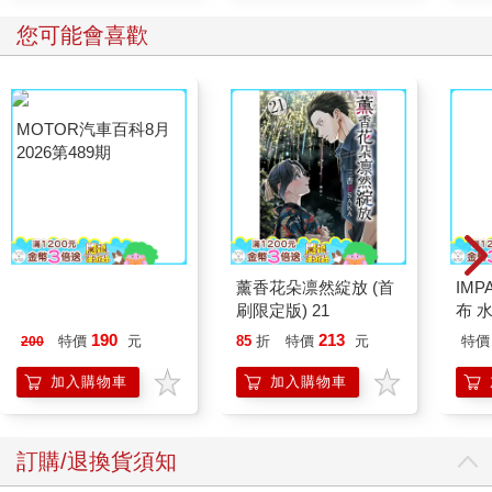
話。
您可能會喜歡
成功的表達始於對自身成功的信念，因此，我們必須說出那
些別人看不見、也無法給予建議的「成功確信」。但這並非要我
們以驕傲的態度向他人宣揚，而是應該先從讓自己聽見的說話練
習開始。當熟悉了這套操作流程後，若想賦予更能督促自我的
「責任感」，就要堅定地向身邊的人公開宣示對於目標的確信。
MOTOR汽車百科8月
薰香花朵凛然綻放 (首
IM
2026第489期
刷限定版) 21
布 水
只要你親身體驗過一次堅定表達能獲取成功所帶來的巨大可
IMP
能，你必然因此萌生新的「成功計畫」。
190
213
特價
元
85
折
特價
元
特價
200
加入購物車
加入購物車
訂購/退換貨須知