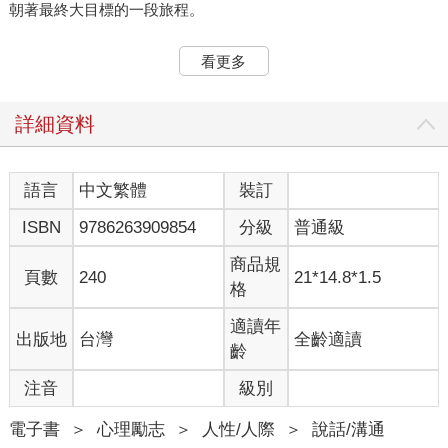
朝著最終大目標的一段旅程。
在日常生活中，我們也會面臨許多挑戰，從減肥、健康、成
看更多
績、晉升、創業、就業，我們訂出大大小小的目標，並每天為此
努力。誠如眾人所知，要實現這些目標絕非易事，有時甚至會面
臨難以預期，或是曾經預想過的困難，這些考驗會動搖我們的決
詳細資料
心，並阻礙我們達成想要的成果。
那麼，我們該抱持何種心態與行為習慣，才能在這種生活枷
語言
中文繁體
裝訂
鎖中成為勝者呢？我想藉由我的個人經驗，分享「成功表達」的
ISBN
9786263909854
分級
普通級
方法。
商品規
頁數
240
21*14.8*1.5
格
我從小就常聽周遭人說我心狠，但我從不會因此感到不悅，
適讀年
出版地
台灣
全齡適讀
只是我所展現的努力也並非為博取獲得他人的評價，更不是追求
齡
被貼上這種標籤。只是我堅信著，若想達到目標，就必須付出對
等的努力，這是我將歸咎環境不好的時間，通通用來更專注於打
注音
級別
拚生活所換來的成果。
電子書
＞
心理勵志
＞
人性/人際
＞
說話/溝通