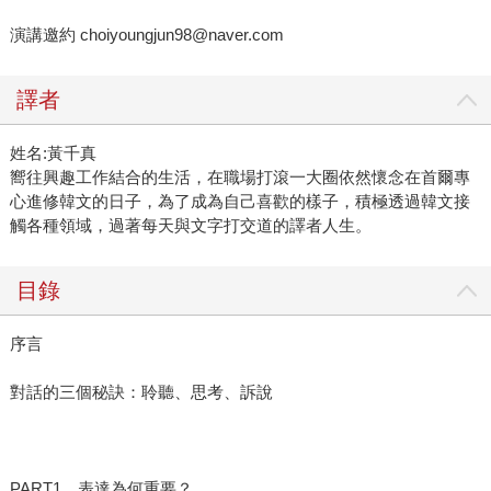
演講邀約 choiyoungjun98@naver.com
譯者
姓名:黃千真
嚮往興趣工作結合的生活，在職場打滾一大圈依然懷念在首爾專
心進修韓文的日子，為了成為自己喜歡的樣子，積極透過韓文接
觸各種領域，過著每天與文字打交道的譯者人生。
目錄
序言
對話的三個秘訣：聆聽、思考、訴說
PART1 表達為何重要？