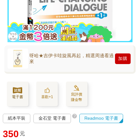
呀哈★吉伊卡哇旋風再起，精選周邊看過
加購
來
寫評價
電子書
喜歡+1
賺金幣
?
紙本平裝
金石堂 電子書
Readmoo 電子書
350
元