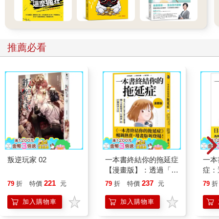
在說出這句話之後始，我開始每天只睡兩小時、專心讀書的
生活。大家都知道，要做平常不做的事會面臨更多的困難與壓
力。但那句已說出口的話成為我的力量，進而讓我發揮潛藏體內
推薦必看
的潛能。
就這樣度過每天只睡兩小時的兩年時間，從國小、國中課本
開始重讀的我，最後拿到了我所設定的2等級目標。隨著報名大學
入學的時間越來越近，這段時間一直很焦慮的導師雖然勸過我報
名其他學校，但在他看到我的成績後，也提議要我申請想去的那
間大學。
結果是「最終錄取」，在我收到錄取簡訊那天，導師抱著我
落淚。
叛逆玩家 02
一本書終結你的拖延症
一本
要是有人問我，要怎麼在這麼短的時間內拉抬成績，我想我
【漫畫版】：透過「小
症：
應該會這麼說：
行動」打開大腦的行動
開大
221
237
79
折
特價
元
79
折
特價
元
79
折
開關，懶人也能變身
人也
「因為我對這個結果很有信心，我也把這份信心說了出
「行動派」的37個科
的3
加入購物車
加入購物車
來。」就算沒人要聽我說，把話說出口真的非常重要，因為「我
學方法
本人」聽得到。因此，絕對不要說出會讓自己喪氣或無精打采的