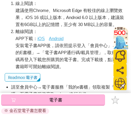
線上閱讀：
建議使用Chrome、Microsoft Edge 有較佳的線上瀏覽效
果， iOS 16 或以上版本，Android 6.0 以上版本，建議裝
置有6GB以上的記憶體，至少有 30 MB以上的容量。
離線閱讀：
APP下載：
iOS
Android
安裝電子書APP後，請依照提示登入「會員中心」→「我
的E書櫃」→「電子書APP通行碼/載具管理」，取得通行
碼再登入下載您所購買的電子書。完成下載後，點選任一
書籍即可開始離線閱讀。
請至會員中心→電子書服務「我的e書櫃」領取複製『兌換
碼』至電子書服務商Readmoo進行兌換。
電子書
退換貨須知：
※ 金石堂電子書怎麼看
因版權保護，您在金石堂所購買的電子書僅能以金石堂專屬
的閱讀軟體開啟閱讀，無法以其他閱讀器或直接下載檔案。
依據「消費者保護法」第19條及行政院消費者保護處公告之