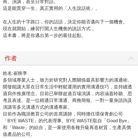
商、演講，甚至日常對話。
這是能貫穿一生、真正實用的「人生說話術」。
在人生的十字路口，你的話語，決定你能否邁向下一個機會。
現在就開始，練習打開人生機會的說話方式，
這本書，將是你邁出第一步的最佳起點。
作者
姓名:崔映準
多領域專業人士，致力於研究對人際關係最具影響力的溝通術。
開發能讓大眾在日常生活中輕鬆運用的實用溝通技巧，並持續透
過寫作推廣理念。目前已舉辦超過百場演講，內容涵蓋聆聽、思
考及表達。是一位精通日常溝通、商務簡報、一對一量身諮詢及
演講等多元溝通方式的溝通專家。
目前作為職涯教育公司的首席講師，同時擔任環保青創公司
「BYE WASTE」的代表理事。BYE WASTE取自「Good Bye」
和「Waste」的結合，是一家使用各種升級再造材質，生產具價
值產品的公司。