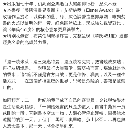
★出版逾七十年，仍高踞亞馬遜百大暢銷排行榜，歷久不衰
★本書獲「美國漫畫界奧斯卡」艾斯納獎（Eisner Award）最佳
改編作品提名：以柔和的藍、綠、灰色調營造壓抑氛圍，唯獨焚
書的火焰以鮮明的橙、黃、紅色躍然紙上，形成強烈視覺對比，
讓《華氏451度》的核心意象更具衝擊力。
★特別收錄雷．布萊伯利親撰序言，完整呈現《華氏451度》這部
經典名著的光輝與力量。
「週一燒米萊，週三燒惠特曼，週五燒福克納，把書燒成灰燼，
再把灰燼燒盡。」對職業打火員蓋伊．蒙塔格而言，煤油就是他
的香水，這句話不僅是官方口號，更是信條、職責，以及一種生
活方式——在這個監控嚴密的世界，思考是危險的，書籍是被禁
止的。
如同預言，二十一世紀的我們成了自己的審查員，金錢與快樂才
是生活最高指標。「一開始燒書的只是少數人，自書中撕掉一頁
或刪除一段，直到書本空無一物，人類心智停止運轉，圖書館永
遠關門的那一天。」但丁、馬可．奧里略、莎士比亞……再也無
人想念書本，那一天，將會提早到來。