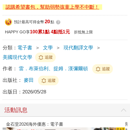
認購希望書包，幫助弱勢孩童上學不中斷！
20
預計最高可得金幣
點
?
100累1點 4點抵1元
HAPPY GO享
折抵無上限
分類：
電子書
＞
文學
＞
現代翻譯文學
＞
美國現代文學
追蹤
作者：
雷．布萊伯利、提姆．漢彌爾頓
追蹤
出版社：
麥田
追蹤
出版日：
2026/05/28
活動訊息
金石堂2026海外優惠：電子書
飛