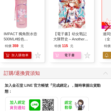
IMPACT 獨角獸水壺
【電子書】幼女戰記
連同
500ML#粉色
大隊野史～Another
（全
IM00B11PK
Story of the Battalion～
359
115
特價
元
特價
元
特價
(1)
加入購物車
電子書
訂購/退換貨須知
加入金石堂 LINE 官方帳號『完成綁定』，隨時掌握出貨動
態：