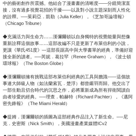
中的藝術創作所震撼。他結合了漫畫書的清晰度——分鏡簡潔直
接，沒有過多視覺花招的干擾——以及對小說主題深刻而人性化
的詮釋。──茱莉亞．凱勒（Julia Keller），《芝加哥論壇報》
（Chicago Tribune）
◆充滿活力與生命力……漢彌爾頓以自身獨特的視覺能量與想像
重新詮釋這個故事……這部改編不只是更新了布萊伯利的小說，
更讓《華氏451度》—這部長踞高中與大學書單的經典，準備好迎
接全新的讀者。──芮妮．葛拉罕（Renee Graham），《波士頓
環球報》（The Boston Globe）
◆漢彌爾頓擁有挑戰這部布萊伯利經典的工具與膽識——這個故
事連大師級人物（如法蘭索瓦．楚浮）都曾鎩羽而歸。他交出了
一部生動且切合時代的沉思之作，必將重新成為所有捍衛閱讀自
由者珍愛的經典。──理查．帕赫特（Richard Pachter），《邁阿
密先鋒報》（The Miami Herald）
◆提姆．漢彌爾頓的插圖為這部經典作品注入了新生命。──尼
克．史密斯（Nick Smith），美國漫畫產業媒體ICv2