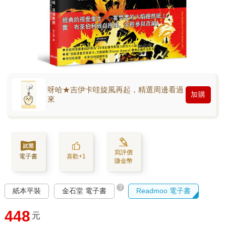
呀哈★吉伊卡哇旋風再起，精選周邊看過
加購
來
寫評價
電子書
喜歡+1
賺金幣
?
紙本平裝
金石堂 電子書
Readmoo 電子書
448
元