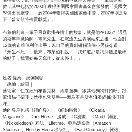
數，其中包括於2000年獲得美國國家圖書基金會頒發的「美國文
學傑出貢獻獎」，於2004年獲得美國國家藝術獎，2007年則是拿
下「普立茲特殊貢獻獎」。
布萊伯利這一輩子最喜歡掛在嘴上的故事，就是他在1932年遇見
的嘉年華魔術師：電流先生。在電流先生表演結束之後，他面對
12歲的布萊伯利伸出手，以自己的寶劍碰觸這個小男孩令道：
「永生不死！」後來，布萊伯利說：「我知道那是我所聽過最棒
的點子，我開始每天寫作，從未停止。」
姓名:提姆．漢彌爾頓
｜改編．繪圖｜
藝術家，住在紐約布魯克林，經常遛狗、跟其他狗狗打招呼、跟
流浪貓打招呼，然後包紮雙手──因為不是所有流浪貓都想打招
呼。
他的客戶包括《紐約客》、《紐約時報》、《Cicada
Magazine》、Dark Horse、漫威、DC漫畫、《Mad》雜誌、
《Nickelodeon》雜誌、Lifetime、亞馬遜影業（Amazon
Studios）、Holiday House出版社、《Fast Company》雜誌、