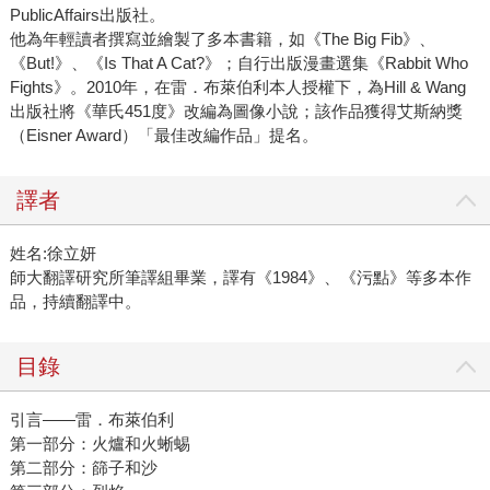
PublicAffairs出版社。
他為年輕讀者撰寫並繪製了多本書籍，如《The Big Fib》、
《But!》、《Is That A Cat?》；自行出版漫畫選集《Rabbit Who
Fights》。2010年，在雷．布萊伯利本人授權下，為Hill & Wang
出版社將《華氏451度》改編為圖像小說；該作品獲得艾斯納獎
（Eisner Award）「最佳改編作品」提名。
譯者
姓名:徐立妍
師大翻譯研究所筆譯組畢業，譯有《1984》、《污點》等多本作
品，持續翻譯中。
目錄
引言——雷．布萊伯利
第一部分：火爐和火蜥蜴
第二部分：篩子和沙