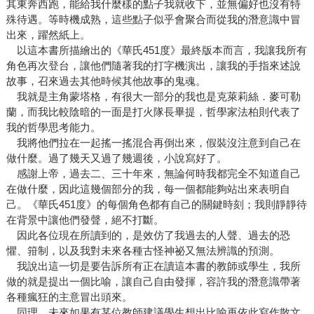
其東奔西跑，能給我什麼樣的點子我就收下，並無偏好也沒有特
殊待遇。等時機成熟，這些點子似乎會聚合而從我的潛意識中冒
出來，躍然紙上。
以這本書所描繪出的《華氏451度》最終版本而言，我讓我所有
角色再次登台，讓他們隨著我的打字機演出，讓我的手指來述說
故事，召來過去其他時候其他故事的鬼魂。
我就是主角蒙塔格，有很大一部分的我也是克萊莉絲．麥可勒
蘭，而我比較陰暗的一面是打火隊長畢提，哲學家法柏則代表了
我的哲學思考能力。
我將他們拉在一起搖一搖混合再倒出來，假裝沒注意到自己在
做什麼。過了幾天又過了幾週後，小說寫好了。
感謝上帝，過去二、三十年來，無論何時我都完全不知道自己
在做什麼，因此這幾個部分的我，每一個都能夠站出來表明自
己。《華氏451度》的每個角色都有自己的關鍵時刻；我則靜靜待
在背景中讓他們發聲，絕不打斷。
因此各位現在所讀到的，是效仿了我過去的人聲、過去的恐
懼、箝制，以及我對未來各種古怪神祕又無法辨識的預測。
我說出這一切是要告訴所有正在讀這本書的教師或學生，我所
做的就是提出一個比喻，讓自己自由發揮，容許我的潛意識帶著
各種瘋狂的主意冒出頭來。
同理，未來如果有某位教師建議學生想出比喻再依此寫作散文