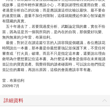
或故事，這些年輕作家應該小心，不要訴諸理性或運用自覺，或
者過度分析自己的比喻；而是應該讓這些比喻以最快、最不要命
的速度狂飆，盡量不加任何限制，這樣就能攪起作家心智深處所
有隱藏的真實。
五十年過去了，若要我過度分析、武斷論定我的書，實在不恰
當，因為這是另一個我所寫的，是內在的自我，那個愛好玩樂、
無拘無束的少年雷．布萊伯利。
最後，對於正在讀這篇引言的人請容我提個建議，各位應該花
時間說出一本書，那本書是你最想要強記並保護下來，不受任何
審查或「打火員」破壞。而且不只是指定這本書，還要說出理由
敘明為什麼想要記住這本書、為什麼這本書會是值得在未來複誦
並記住的寶貴資產。我覺得我的讀者碰面時，可以說出他們指定
並記住的書籍，再說出原因，這樣的會面應該非常有趣。
雷．布萊伯利
2009年7月
詳細資料