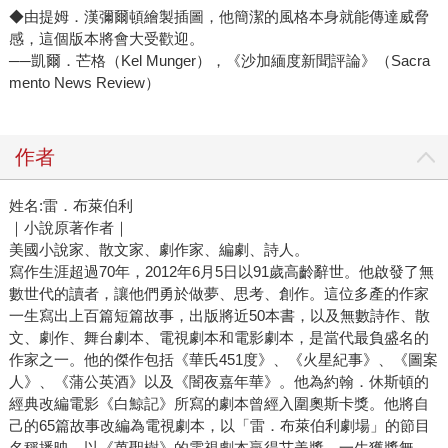
◆由提姆．漢彌爾頓繪製插圖，他簡潔的風格本身就能傳達威脅
感，這個版本將會大受歡迎。
──凱爾．芒格（Kel Munger），《沙加緬度新聞評論》（Sacra
mento News Review）
作者
姓名:雷．布萊伯利
｜小說原著作者｜
美國小說家、散文家、劇作家、編劇、詩人。
寫作生涯超過70年，2012年6月5日以91歲高齡辭世。他啟發了無
數世代的讀者，讓他們勇於做夢、思考、創作。這位多產的作家
一生寫出上百篇短篇故事，出版將近50本書，以及無數詩作、散
文、劇作、舞台劇本、電視劇本和電影劇本，是當代最負盛名的
作家之一。他的傑作包括《華氏451度》、《火星紀事》、《圖案
人》、《蒲公英酒》以及《闇夜嘉年華》。他為約翰．休斯頓的
經典改編電影《白鯨記》所寫的劇本曾經入圍奧斯卡獎。他將自
己的65篇故事改編為電視劇本，以「雷．布萊伯利劇場」的節目
名稱播映，以《萬聖樹》的電視劇本贏得艾美獎。一生獲獎無