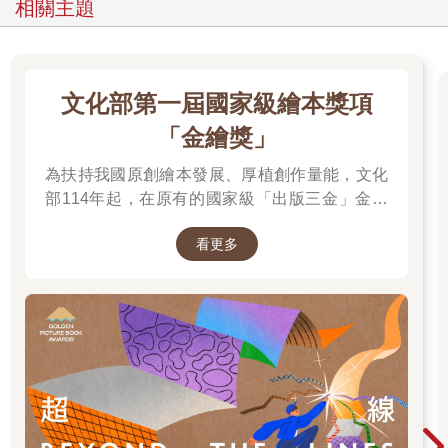
相關主題
文化部第一屆國家級繪本獎項
「金繪獎」
為扶持我國原創繪本發展、厚植創作量能，文化
部114年起，在原有的國家級「出版三金」金鼎
獎、金漫獎、金典獎外，新增「金繪獎」，希望
看更多
促進台灣圖文出版的多元發展。獎項分為「特別
貢獻獎」、「繪本新人獎」、「繪本編輯獎」、
「跨域應用獎」、「年度繪本獎」，以及「金繪
大獎」。