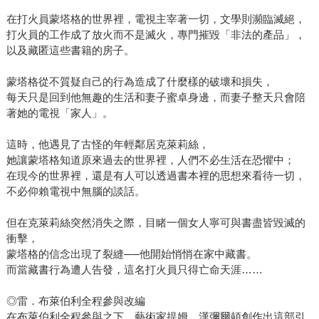
在打火員蒙塔格的世界裡，電視主宰著一切，文學則瀕臨滅絕，
打火員的工作成了放火而不是滅火，專門摧毀「非法的產品」，
以及藏匿這些書籍的房子。
蒙塔格從不質疑自己的行為造成了什麼樣的破壞和損失，
每天只是回到他無趣的生活和妻子蜜卓身邊，而妻子整天只會陪
著她的電視「家人」。
這時，他遇見了古怪的年輕鄰居克萊莉絲，
她讓蒙塔格知道原來過去的世界裡，人們不必生活在恐懼中；
在現今的世界裡，還是有人可以透過書本裡的思想來看待一切，
不必仰賴電視中無腦的談話。
但在克萊莉絲突然消失之際，目睹一個女人寧可與書盡皆毀滅的
衝擊，
蒙塔格的信念出現了裂縫──他開始悄悄在家中藏書。
而當藏書行為遭人告發，這名打火員只得亡命天涯……
◎雷．布萊伯利全程參與改編
在布萊伯利全程參與之下，藝術家提姆．漢彌爾頓創作出這部引