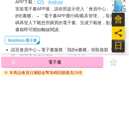
APP下載：
iOS
Android
安裝電子書APP後，請依照提示登入「會員中心」→「我
的E書櫃」→「電子書APP通行碼/載具管理」，取得通行
會
碼再登入下載您所購買的電子書。完成下載後，點選任一
書籍即可開始離線閱讀。
員
日
請至會員中心→電子書服務「我的e書櫃」領取複製『兌換
碼』至電子書服務商Readmoo進行兌換。
退換貨須知：
因版權保護，您在金石堂所購買的電子書僅能以金石堂專屬
的閱讀軟體開啟閱讀，無法以其他閱讀器或直接下載檔案。
依據「消費者保護法」第19條及行政院消費者保護處公告之
「通訊交易解除權合理例外情事適用準則」，非以有形媒介
提供之數位內容或一經提供即為完成之線上服務，經消費者
事先同意始提供。（如：電子書、電子雜誌、下載版軟體、
虛擬商品…等），
不受「網購服務需提供七日鑑賞期」的限
制
。為維護您的權益，建議您先使用「試閱」功能後再付款
購買。