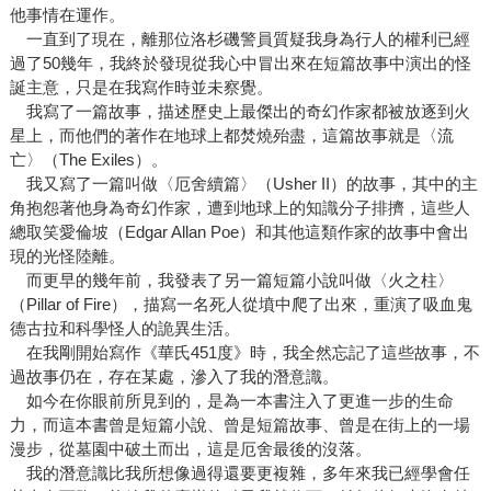
他事情在運作。
一直到了現在，離那位洛杉磯警員質疑我身為行人的權利已經
過了50幾年，我終於發現從我心中冒出來在短篇故事中演出的怪
誕主意，只是在我寫作時並未察覺。
我寫了一篇故事，描述歷史上最傑出的奇幻作家都被放逐到火
星上，而他們的著作在地球上都焚燒殆盡，這篇故事就是〈流
亡〉（The Exiles）。
我又寫了一篇叫做〈厄舍續篇〉（Usher II）的故事，其中的主
角抱怨著他身為奇幻作家，遭到地球上的知識分子排擠，這些人
總取笑愛倫坡（Edgar Allan Poe）和其他這類作家的故事中會出
現的光怪陸離。
而更早的幾年前，我發表了另一篇短篇小說叫做〈火之柱〉
（Pillar of Fire），描寫一名死人從墳中爬了出來，重演了吸血鬼
德古拉和科學怪人的詭異生活。
在我剛開始寫作《華氏451度》時，我全然忘記了這些故事，不
過故事仍在，存在某處，滲入了我的潛意識。
如今在你眼前所見到的，是為一本書注入了更進一步的生命
力，而這本書曾是短篇小說、曾是短篇故事、曾是在街上的一場
漫步，從墓園中破土而出，這是厄舍最後的沒落。
我的潛意識比我所想像過得還要更複雜，多年來我已經學會任