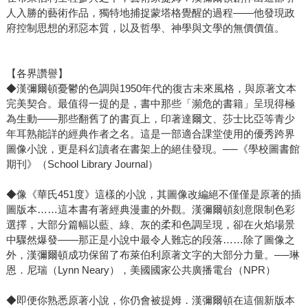
人入勝的藝術作品，獨特地捕捉蒙塔格覺醒的過程——他發現政
府控制思想的邪惡本質，以及哲學、神學與文學的無價價值。
【各界讚譽】
◆漢彌爾頓憂鬱的色調與1950年代的復古未來風格，與原著文本
完美契合。最值得一提的是，書中那些「瀕危的書籍」呈現得極
為生動——那些翻舊了的書頁上，印著達爾文、莎士比亞等青少
年耳熟能詳的經典作者之名。這是一部適合課堂使用的優秀跨界
圖像小說，更是科幻讀者在書架上的絕佳發現。──《學校圖書館
期刊》（School Library Journal）
◆像《華氏451度》這樣的小說，其圖像改編絕不僅僅是原著的插
圖版本……這本書有著經典漫畫的外觀。漢彌爾頓刻意限制色彩
選擇，大部分篇幅以藍、綠、灰的柔和色調呈現，卻在火焰場景
中驟然爆發——那正是小說中最令人難忘的段落……除了圖像之
外，漢彌爾頓成功保留了布萊伯利原著文字的大部分力量。──琳
恩．尼瑞（Lynn Neary），美國國家公共廣播電台（NPR）
◆即便你熟悉原著小說，你仍會被提姆．漢彌爾頓在這個新版本