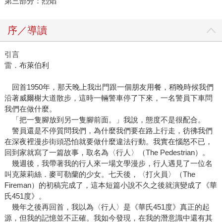
第三部分：烈焰
序／導讀
引言
雷．布萊伯利
回首1950年，那天晚上我出門跟一個朋友用餐，稍晚時候我們
沿著威爾榭大道散步，這時一輛警車停了下來，一名警員下車問
我們在做什麼。
「把一隻腳放到另一隻腳前面。」我說，態度不是很配合。
警員還是不停質問我們，為什麼我們要在路上行走，彷彿我們
在深夜裡漫步街頭恐怕就要做什麼違法行動。我實在惱怒不已，
回到家就寫了一篇故事，取名為〈行人〉（The Pedestrian）。
幾週後，我帶著我的行人來一場文學漫步，行人遇見了一位名
叫克萊莉絲．麥可勒蘭的少女。七天後，〈打火員〉（The
Fireman）的初稿完成了，這本短篇小說不久之後就演變成了《華
氏451度》。
幾年之後再回首，我以為〈行人〉是《華氏451度》真正的起
源，但我的記憶並不正確。我如今發現，在我的潛意識中還有其