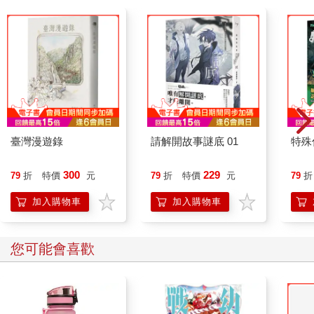
臺灣漫遊錄
請解開故事謎底 01
特殊傳
300
229
79
折
特價
元
79
折
特價
元
79
折
加入購物車
加入購物車
您可能會喜歡