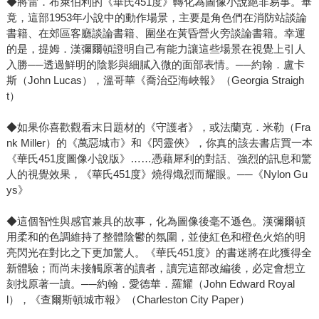
◆將雷．布萊伯利的《華氏451度》轉化為圖像小說絕非易事。畢
竟，這部1953年小說中的動作場景，主要是角色們在消防站談論
書籍、在郊區客廳談論書籍、圍坐在黃昏營火旁談論書籍。幸運
的是，提姆．漢彌爾頓證明自己有能力讓這些場景在視覺上引人
入勝──透過鮮明的陰影與細膩入微的面部表情。──約翰．盧卡
斯（John Lucas），溫哥華《喬治亞海峽報》（Georgia Straigh
t）
◆如果你喜歡觀看末日題材的《守護者》，或法蘭克．米勒（Fra
nk Miller）的《萬惡城市》和《閃靈俠》，你真的該去書店買一本
《華氏451度圖像小說版》……憑藉犀利的對話、強烈的訊息和驚
人的視覺效果，《華氏451度》燒得熾烈而耀眼。──《Nylon Gu
ys》
◆這個智性與感官兼具的故事，化為圖像後毫不遜色。漢彌爾頓
用柔和的色調維持了整體陰鬱的氛圍，並使紅色和橙色火焰的明
亮閃光在對比之下更加驚人。《華氏451度》的書迷將在此獲得全
新體驗；而尚未接觸原著的讀者，讀完這部改編後，必定會想立
刻找原著一讀。──約翰．愛德華．羅耀（John Edward Royal
l），《查爾斯頓城市報》（Charleston City Paper）