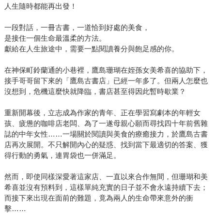
人生隨時都能再出發！
一段對話，一冊古書，一道恰到好處的美食，
是接住一個生命最溫柔的方法。
獻給在人生旅途中，需要一點閱讀養分與飽足感的你。
在神保町鈴蘭通的小巷裡，鷹島珊瑚在姪孫女美希喜的協助下，
接手哥哥留下來的「鷹島古書店」已經一年多了。但兩人怎麼也
沒想到，危機這麼快就降臨，書店甚至得因此暫時歇業？
重新開幕後，立志成為作家的青年、正在學習寫劇本的年輕女
孩、疲憊的咖啡店老闆、為了一遂母親心願而尋找四十年前舊雜
誌的中年女性……一場關於閱讀與美食的療癒接力，於鷹島古書
店再次展開。不只解開內心的疑惑、找到當下最適切的答案、獲
得行動的勇氣，連胃袋也一併滿足。
然而，即使同樣深愛著這家店、一直以來合作無間，但珊瑚和美
希喜並沒有預料到，這樣單純充實的日子並不會永遠持續下去；
而接下來出現在面前的難題，竟為兩人的生命帶來意外的衝
擊……