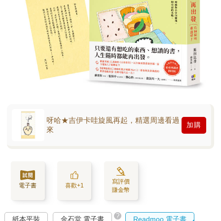
呀哈★吉伊卡哇旋風再起，精選周邊看過
加購
來
寫評價
電子書
喜歡+1
賺金幣
?
紙本平裝
金石堂 電子書
Readmoo 電子書