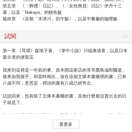
第五章 《〈葬禮〉日記》、《〈女稅務員〉日記》伊丹十三
著，以及「Nakaya」的鰻魚飯
最終章 《京都「木津川」的午飯》，以及中餐廳的咖哩飯
試閱
第一章 《耳環》森瑤子著、《掌中小說》川端康成著，以及日本
最古老的便當店
我來到這裡是一年前的事。原本開這家店的哥哥鷹島滋郎驟逝，
後來由我接手。和當時相比，放在這個文庫本書櫃裡的書，已有
八成不同；意思是，裡頭的書有八成已經售出。
話說回來，也有除了文庫本書櫃的書，其他什麼都沒賣出去的日
子就是了。
想著這些跟營業額有關的事，忍不住又嘆了口氣。但也不光是為
了這件事。
看更多