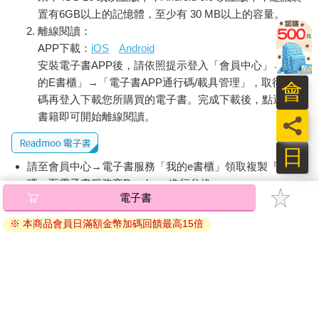
這滷菜超甜。但醬油也用得恰到好處，是非常下飯的調味。
置有6GB以上的記憶體，至少有 30 MB以上的容量。
離線閱讀：
至於裝飯的那層，淺紅色的米飯表面，散布著切成小塊的章魚。
APP下載：
iOS
Android
把一口章魚飯送進嘴裡，溫潤且恰到好處的鹹味，搭配偏甜的配
安裝電子書APP後，請依照提示登入「會員中心」→「我
菜剛剛好。
的E書櫃」→「電子書APP通行碼/載具管理」，取得通行
會
接著也試了一口照燒魚。口感緊實且柔嫩，魚肉的鮮甜滋味隨著
碼再登入下載您所購買的電子書。完成下載後，點選任一
咀嚼慢慢滲出。乍看之下只是普通的照燒魚，但味道出奇鮮美。
書籍即可開始離線閱讀。
員
我不禁好奇：這麼美味的魚，到底是怎麼做出來的？當然，也非
常下飯。仔細看了一下包裝紙，上面寫著「照燒劍旗魚」。原來
日
是劍旗魚啊。
請至會員中心→電子書服務「我的e書櫃」領取複製『兌換
碼』至電子書服務商Readmoo進行兌換。
便當角落放著切成絲，且同樣是茶色的醃菜，夾起來一看，是佃
電子書
煮生薑。生薑辛辣夠味，很好吃。
退換貨須知：
※ 本商品會員日滿額金幣加碼回饋最高15倍
因版權保護，您在金石堂所購買的電子書僅能以金石堂專屬
直接拿來當下酒菜也很不錯啊。
的閱讀軟體開啟閱讀，無法以其他閱讀器或直接下載檔案。
依據「消費者保護法」第19條及行政院消費者保護處公告之
◇◇◇◇◇◇
「通訊交易解除權合理例外情事適用準則」，非以有形媒介
提供之數位內容或一經提供即為完成之線上服務，經消費者
上次，我和建文、奏人一起去了文壇酒吧。那時聊到，如果有種
事先同意始提供。（如：電子書、電子雜誌、下載版軟體、
未知的病毒會透過閱讀感染，只要把書翻開就會接連傳染出去。