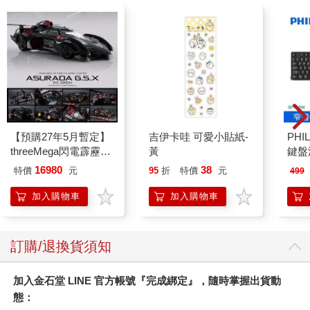
「日本最古老的……。」
好奇心湧現，我忍不住探身向前。
「連小餐館時代也算進去的話，已經有超過兩百年的歷史了
喔。」
「好厲害，到底是怎樣的便當啊？」
【預購27年5月暫定】
吉伊卡哇 可愛小貼紙-
PHI
threeMega閃電霹靂車
黃
鍵盤滑
「這裡的便當真的很好吃。除了招牌的白飯和紅豆飯，不同季節
VA Hi-SPEC UNITED
還有不同口味的炊飯。配菜則幾乎都一樣：滷菜、照燒魚，最令
16980
38
特價
元
95
折
特價
元
499
阿斯拉 G.S.X RS
人期待的是豆金團，我最愛吃這個了。」
SIREN 黑色限定
加入購物車
加入購物車
光聽阿姨形容，我已經口水直流。
◇◇◇◇◇◇
訂購/退換貨須知
便當有三種，包裝紙各不相同。外盒分別貼著白飯、紅豆飯和章
加入金石堂 LINE 官方帳號『完成綁定』，隨時掌握出貨動
魚飯的貼紙。
態：