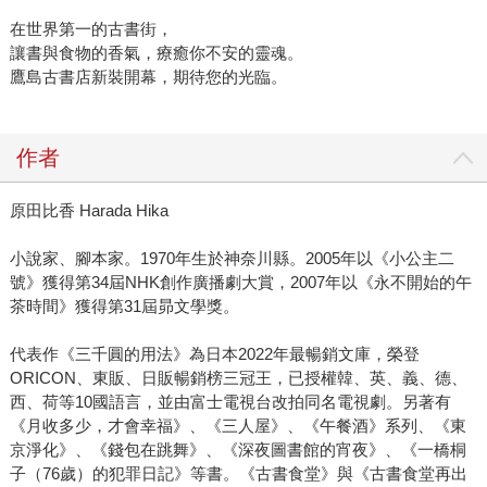
在世界第一的古書街，
讓書與食物的香氣，療癒你不安的靈魂。
鷹島古書店新裝開幕，期待您的光臨。
作者
原田比香 Harada Hika
小說家、腳本家。1970年生於神奈川縣。2005年以《小公主二
號》獲得第34屆NHK創作廣播劇大賞，2007年以《永不開始的午
茶時間》獲得第31屆昴文學獎。
代表作《三千圓的用法》為日本2022年最暢銷文庫，榮登
ORICON、東販、日販暢銷榜三冠王，已授權韓、英、義、德、
西、荷等10國語言，並由富士電視台改拍同名電視劇。另著有
《月收多少，才會幸福》、《三人屋》、《午餐酒》系列、《東
京淨化》、《錢包在跳舞》、《深夜圖書館的宵夜》、《一橋桐
子（76歲）的犯罪日記》等書。《古書食堂》與《古書食堂再出