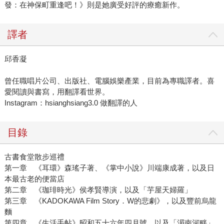
發：在神保町重逢吧！》則是她廣受好評的療癒新作。
譯者
邱香凝
曾任職唱片公司、出版社、電腦娛樂產業，目前為專職譯者。喜
愛閱讀與書寫，用翻譯看世界。
Instagram：hsianghsiang3.0 做翻譯的人
目錄
古書食堂散步巡禮
第一章 《耳環》森瑤子著、《掌中小說》川端康成著，以及日
本最古老的便當店
第二章 《珈琲時光》侯孝賢導演，以及「芋屋天婦羅」
第三章 《KADOKAWA Film Story．W的悲劇》，以及豐前烏龍
麵
第四章 《生活手帖》昭和五十六年四月號，以及「湄南河畔」