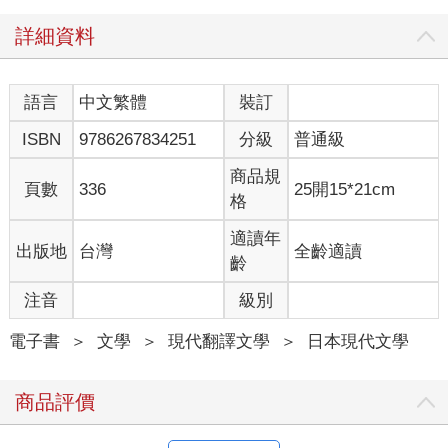
不久前，姪孫女鷹島美希喜針對店內經營提出一項重大的建議。
詳細資料
「乾脆把收銀檯旁邊的空間整理一下……應該說，把這邊的書櫃
收一收，改放桌子，做個正式的咖啡區如何？」
語言
中文繁體
裝訂
我花了點時間才聽懂她的意思。
ISBN
9786267834251
分級
普通級
「妳說的『這邊』，指的是這些放經典文學、絕版書等珍本書的
商品規
書櫃？」
頁數
336
25開15*21cm
格
那邊有三個以L形靠牆擺放的書櫃，裡面滿滿的都是書。美希喜停
適讀年
出版地
台灣
全齡適讀
頓了一下，才點頭說「對」。
齡
「『整理』的意思……是要撤掉這幾個書櫃？」
注音
級別
她又停頓了一下（這次停頓的時間比剛剛再長一點），才深深點
電子書
＞
文學
＞
現代翻譯文學
＞
日本現代文學
頭說「對」。
商品評價
「這個嘛……。」