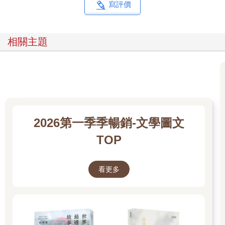
收銀檯旁邊這幾個書櫃裡的書，可說是本店的心臟；雖然我這麼
寫評價
認為，但她似乎不這麼想。要是改了這個部分，整家店就完全不
一樣了吧……不只如此，美希喜還想改革店頭的低價文庫區。說
「改革」可能誇張了點，簡單來說，就是要漲價。
相關主題
「三本兩百圓不會太便宜了嗎？這一帶的其他古書店都賣三本五
百圓耶。改成四百……不，至少賣個三百圓吧？現在物價漲成這
樣。」
的確，這一區的價格改成三本五百圓的話，對營業額多少會有幫
助。但正因為物價高漲，才更想讓年輕人也能讀到這些好書啊。
2026第一季季暢銷-文學圖文
我認為，世界上有種喜悅叫「擁有」。如果只是想閱讀文字、把
TOP
故事或學問裝進腦中的話，或許光靠圖書館就夠了。可是，即使
缺了書衣、整本書翻得破破爛爛的，仍希望能放在家裡隨時翻
閱，或放在包包裡隨身攜帶，想什麼時候看就什麼時候看……希
看更多
望她也能理解這種喜悅。更何況，我總覺得，這麼做還能創造新
書被買下的機會。
我只是想讓這家店維持哥哥還在時的原樣。除了這分感傷與責任
感，內心還有種無論如何都不想改變這家書店的心情。但我自己