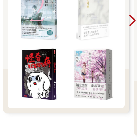
也不明白為什麼。
再次重重嘆了一口氣，我走進店內。
◇◇◇◇◇◇
說著這些話時，店門口的拉門「喀啦喀啦」地打開來。眾人一起
回頭，看見一名穿著藍色連身工作服、背上背著大型背包的男子
走進來。
「Uber Eats？」
我嚇了一跳。因為我沒點，也從來沒看珊瑚姑婆叫過外送。
「我沒有點啊。」
「啊，抱歉抱歉，是我叫來的，這位是我們畫廊的工讀生中島
君。」
秋子阿姨舉手，招呼他過來。