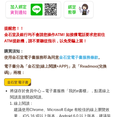
應該是為了慶祝我找到工作，所以也選了紅豆飯吧。儘管心裡這
麼想，但我還是選了章魚飯。
坐在收銀檯前的椅子上，打開便當包裝，露出裡面的雙層木片便
當盒。高度約二點五公分，寬度約十五公分，光是便當盒就散發
提醒您！！
出一股低調內斂、古色古香的氣質，不愧是日本最古老的便當
金石堂及銀行均不會請您操作ATM! 如接獲電話要求您前往
店。
ATM提款機，請不要聽從指示，以免受騙上當！
讓我瞧瞧……一打開，首先是撲鼻的木頭香氣，是木片便當盒特
購買須知：
有的氣味，使用的想必是上等木材吧。打開後，滿滿的菜餚映入
使用金石堂電子書服務即為同意
金石堂電子書服務條款
。
眼簾。一眼就能看到各種滷蔬菜：蓮藕、筍片、豌豆莢、小芋
電子書分為「金石堂(線上閱讀+APP)」及「Readmoo(兌換
頭，還有照燒魚、煎蛋捲和魚板等。整體看上去一片茶褐色。
碼)」兩種：
──哎呀，真的是一片茶褐色，好「茶」的便當啊。
我先夾起便當盒正中央的竹筍。它是拿竹筍根部較粗的部分輪切
將儲存於會員中心→電子書服務「我的e書櫃」，點選線上
而成。我咬下大半塊。
閱讀直接開啟閱讀。
線上閱讀：
「好甜！」
建議使用Chrome、Microsoft Edge 有較佳的線上瀏覽效
果， iOS 16 或以上版本，Android 6.0 以上版本，建議裝