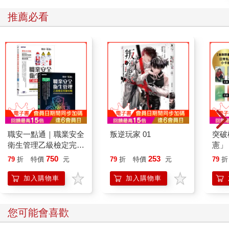
「這邊這邊。」
推薦必看
他在秋子阿姨面前放下包包，拿出裡面的東西。那是一個有著紅
綠圖案，頗有特色的大紙袋。放下東西後，中島先生簡單寒暄兩
句就離開了。
「這是什麼？」
母親芽衣子好奇地問。
「這個啊，是日本最古老的便當店賣的便當喔。」
職安一點通｜職業安全
叛逆玩家 01
突破
衛生管理乙級檢定完勝
憲」
「是喔，我不知道這家店耶。」
攻略｜2026版(套書)
台灣
750
253
79
折
特價
元
79
折
特價
元
79
折
持與
「算是我們的賀禮。我請中島君買了很多過來，除了可以在這邊
「日
加入購物車
加入購物車
吃，多的還可以分送給鄰居。」
她把裝在紙袋裡的便當一個個拿出來。簡直就像變魔術一樣，約
您可能會喜歡
有十個左右。