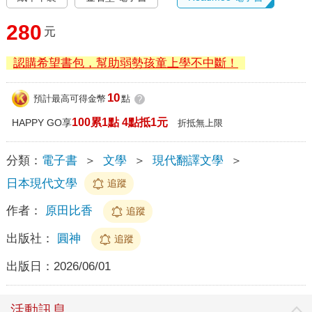
280
元
認購希望書包，幫助弱勢孩童上學不中斷！
10
預計最高可得金幣
點
?
100累1點 4點抵1元
HAPPY GO享
折抵無上限
分類：
電子書
＞
文學
＞
現代翻譯文學
＞
日本現代文學
追蹤
作者：
原田比香
追蹤
出版社：
圓神
追蹤
出版日：
2026/06/01
活動訊息