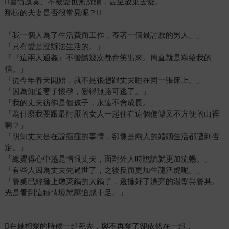
習慣寂寞、不被愛也無所謂，甚至放棄去愛。
那樣的夫妻是否很常見呢？
「我一個人為了生活費而工作，養著一個最討厭的男人。」
「只有愛是沒辦法生活的。」
「『這兩人通姦』不管讀幾次都會笑出來。簡直就是寫給我的
信。」
「從今年春天開始，就不是很想跟丈夫睡在同一張床上。」
「因為知道妻子懷孕，變得無路可逃了。」
「我的丈夫彷彿是個孩子，永遠不會成長。」
「為什麼我要跟最討厭的女人一起住在這個偏僻又不方便的山裡
啊？」
「明知丈夫是在說癌症的事情，卻像是兩人的婚姻生活都遭到否
定。」
「總覺得心中越是憎恨丈夫，面對外人時說謊就更加流暢。」
「有些人因為丈夫先過世了，之後反而更加生龍活虎呢。」
「餐桌已經擺上燉菜鍋的大鍋子，還擺好了漂亮的湯盤與餐具。
光是看到這種情境就壓迫感十足。」
在最相愛的時候一起死去，與不再愛了卻依然在一起，