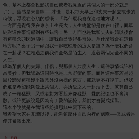
色，基本上都會投影我自己或者我見過的某個人的一部分就是
了）。靈感是來自熊──才怪，是我每天早上和丈夫一起去散步的
時候，浮現在心頭的感慨：「為什麼我會在這種地方呢？」
一方面是覺得我在東京出生長大，人生終盤卻是住在山裡，而單
純對這件事情感到有些錯愕；另一方面也是我和丈夫結婚以後會
有這種念頭閃過腦中，讓我自己覺得很奇妙。為什麼我會在這種
地方呢？桌子另一頭跟我一起吃晚餐的這人是誰？為什麼我們會
在一起呢？在相遇之前我們全然是陌生人，過著兩個完全不同的
人生。
成為某個人的夫婦、伴侶，與那個人共度人生，這件事情或許相
當美妙，但我認為這同時也是非常野蠻的事。而且這件事若是起
因於戀愛這種幾乎跟意外沒兩樣的東西，那就更不好說了。但我
們還是希望能夠愛上某個人、與所愛之人一起活下去。就算自己
成了一頭猛獸，又或者對方看起來像猛獸，愛的記憶也不會消
散。或許更該說是因為有了愛的記憶，我們才會變成猛獸。
這本小說就是在我這些紛擾思緒中寫下來的。
我希望大家在閱讀以後，能夠鎮壓住自己內裡的猛獸──又或者是
使其暴露出來。