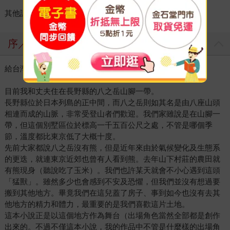
其他譯作可參考個人網頁：zaphdealle.net/
序／導讀
給台灣讀者
目前我和丈夫住在長野縣的八之岳山腳一帶。
長野縣位於日本列島的正中間，而八之岳則如其名是由八座山頭
相連而成的山脈，非常受登山者們歡迎。我們家雖說是在山腳一
帶，但這個別墅區位於標高一千五百公尺之處，不管是哪個季
節，溫度都比東京低了大概十度。
先前大家都說八之岳沒有熊，但是近年來由於氣候變化及生態系
的更迭，就連東京近郊也曾有人看到熊。去年山下村莊的農田就
有熊現身（聽說吃了玉米）。我們也許某天就會不小心遇到這頭
「猛獸」。雖然多少也會感到不安及恐懼，但我們並沒有想過要
搬到其他地方。畢竟我們在這兒蓋了房子、事到如今也沒有去其
他地方的精力和體力，最重要的是我們喜歡這片土地。
這本小說正是以這個地方作為舞台（出場角色當然全部都是創作
出來的。不過不僅這本小說，我的作品中不管是什麼樣的出場角