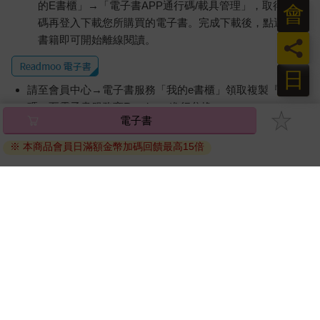
的E書櫃」→「電子書APP通行碼/載具管理」，取得通行
會
裡才沒有那麼壞心眼的人，我們也沒有惹人厭。
碼再登入下載您所購買的電子書。完成下載後，點選任一
書籍即可開始離線閱讀。
員
扇田圭
日
公司沒有舉辦活動的時候，活動空間就會開放給員工作為休息
請至會員中心→電子書服務「我的e書櫃」領取複製『兌換
室。圭去了那裡，放下便當。打開藍色的格紋布，露出一個長橢
圓形的便當盒。對於身高一百八十公分、體重八十公斤的他來
碼』至電子書服務商Readmoo進行兌換。
電子書
說，這個便當盒實在是太小了，不過這是充琉在網路上搜尋之後
退換貨須知：
決定的款式，而且還說「太貴了」，所以只能苦笑著接受。（如
※ 本商品會員日滿額金幣加碼回饋最高15倍
因版權保護，您在金石堂所購買的電子書僅能以金石堂專屬
果餓到無法忍到晚餐時間，就會偷偷跑出公司買東西吃來撐到晚
的閱讀軟體開啟閱讀，無法以其他閱讀器或直接下載檔案。
上。）
依據「消費者保護法」第19條及行政院消費者保護處公告之
今天是義大利肉醬麵便當，另外附上了高麗菜涼拌沙拉之類的東
「通訊交易解除權合理例外情事適用準則」，非以有形媒介
西、半顆水煮蛋還有一小片梨子。大失所望。麵類比米飯還要更
快感到飢餓，根本就不需要沙拉、水煮蛋和梨子，圭寧可看到塞
提供之數位內容或一經提供即為完成之線上服務，經消費者
滿義大利麵的便當盒。這樣根本只能稱之為點心，更何況圭其實
事先同意始提供。（如：電子書、電子雜誌、下載版軟體、
不太喜歡冷的義大利麵。
虛擬商品…等），
不受「網購服務需提供七日鑑賞期」的限
不過當然他並沒有想過要把這種心情告知妻子，所以今後妻子還
制
。為維護您的權益，建議您先使用「試閱」功能後再付款
是會給自己帶這種便當。只能想辦法習慣了，圭默默吃了起來。
購買。
義大利麵嚼一嚼卻覺得好像怪怪的，從嘴巴裡撈出了張印著英文
字的紙片。大概是用來擺放沙拉的吧。