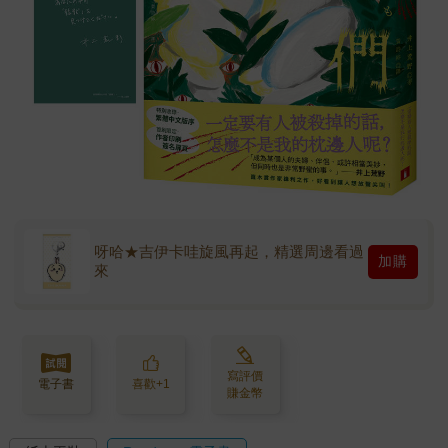
呀哈★吉伊卡哇旋風再起，精選周邊看過
加購
來
寫評價
電子書
喜歡+1
賺金幣