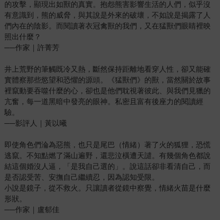
的攻擊，顯現出如獸的真實。抱怨熊害影響生活的人們，似乎沒
有意識到，熊的威脅，與其說是外來的破壞，不如說是揭露了人
們內在的陰影。而閱讀著衣冠禽獸的我們，又在猛獸們眼睛裡映
照出什麼？
──作家｜許菁芳
井上荒野的筆觸既冷又熱，斷然保持距離地看穿人性，卻又能確
實體察那些慾望和恐懼的源頭。《猛獸們》的獸，當然關於故事
裡竄動要吞噬什麼的心，卻也是他們耽視著彼此、與我們見獵的
亢奮，每一道黑暗中發亮的眼神。私密且富有後座力的閱讀經
驗。
──影評人｜黃以曦
即使角色們淪為惡熊，也只是尾巴（情緒）著了火的狐狸，恐慌
逃竄。不知點燃了滿山遍野，還悲泣橫遭天譴。有幾個角色都說
結這個婚沒人逼，「是我自己選的」。說這話卻非看清自己，而
是否認受苦、安撫自己繼續忍，因為認知受限。
小說是鏡子，從不救火。只讓讀者從鏡中察覺，情緒火苗是什麼
形狀。
──作家｜盧郁佳