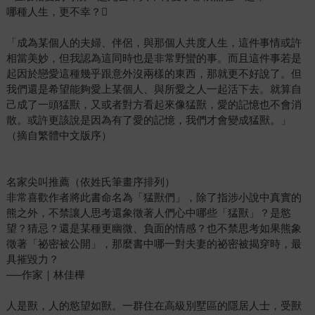
哪種人生，更不幸？
「成為某個人的夫婦、伴侶，與那個人共度人生，這件事情或許
相當美妙，但我認為這同時也是非常野蠻的事。而且這件事若是
起因於戀愛這種幾乎跟意外沒兩樣的東西，那就更不好說了。但
我們還是希望能夠愛上某個人、與所愛之人一起活下去。就算自
己成了一頭猛獸，又或者對方看起來像猛獸，愛的記憶也不會消
散。或許更該說是因為有了愛的記憶，我們才會變成猛獸。」
（摘自繁體中文版序）
名家尖叫推薦（依姓氏筆畫序排列）
非常喜歡作者將此書命名為「猛獸們」，除了指涉小說中真實的
熊之外，不禁讓人思考還象徵著人們心中哪些「猛獸」？是慾
望？猜忌？還是某種更幽微、負面的情感？也不禁思考如果熊象
徵著「祕密被公開」，那麼書中哪一對夫妻的祕密被揭穿時，最
具摧毀力？
──作家｜林佳樺
人是獸，人的慾望如獸。一群住在高級別墅區的隱居人士，受獸