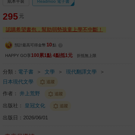
紙本平裝
Readmoo 電子書
295
元
認購希望書包，幫助弱勢孩童上學不中斷！
10
預計最高可得金幣
點
?
100累1點 4點抵1元
HAPPY GO享
折抵無上限
分類：
電子書
＞
文學
＞
現代翻譯文學
＞
日本現代文學
追蹤
作者：
井上荒野
追蹤
出版社：
皇冠文化
追蹤
出版日：
2026/06/01