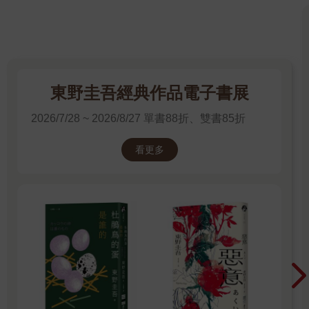
「我是F52的扇田。」
「是。」
「呃，我剛才聽到了警報聲。」
「是。」
這個六月開始成為管理員之一、叫做小林的女人回話實在很令人
生氣，沒有半點親切感，讓人覺得完完全全就是在辦公。前任那
東野圭吾經典作品電子書展
個優點只有親切的伯母還好一點。
「發生了什麼事情？」
2026/7/28 ~ 2026/8/27 單書88折、雙書85折
「不清楚……目前這裡還沒有接到任何聯絡。」
「是別墅區內發生了事情嗎？」
看更多
「目前沒有接到聯絡所以不清楚。您現在還有聽到警報聲嗎？」
「已經沒聽到了……不過既然響了那麼久，我認為應該要調查一
下發生了什麼事情。」
「如果有必須通知本別墅區住戶的案件，那麼警局或消防局應該
會通知管理處辦公室。」
充琉啞口無言。確定是否為「必須通知的案件」之前這段時間才
讓人焦慮啊。好想趕快放下心來，卻驟然擠不出這樣抱怨的話
語。
「沒事了吧？」
還沒有等自己回答，對方就掛了電話。真讓人難以置信，怎麼能