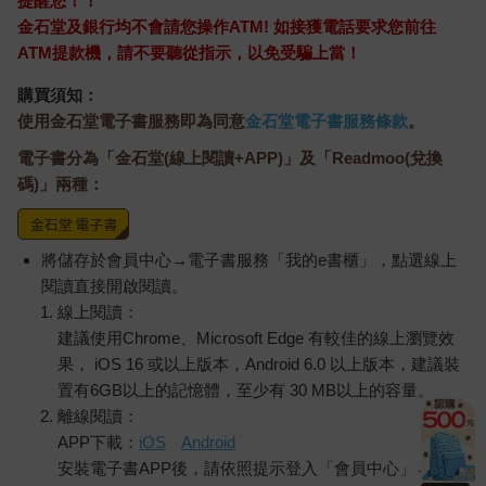
提醒您！！
焦慮，這件事情充琉並不想讓丈夫知道。
「那就還是繼續小心點吧。妳出門的時候保險起見還是帶著熊
金石堂及銀行均不會請您操作ATM! 如接獲電話要求您前往
鈴，就掛在門口那裡。畢竟妳現在不是自己一個人了。寶寶也是
ATM提款機，請不要聽從指示，以免受騙上當！
我的唷。」
購買須知：
最後一句話又聽起來有些害羞，圭說完便掛掉電話。
使用金石堂電子書服務即為同意
金石堂電子書服務條款
。
家裡叫做「熊鈴」的避熊鈴是黃銅製品，還附帶哨子。
電子書分為「金石堂(線上閱讀+APP)」及「Readmoo(兌換
在發生熊殺人事件以後馬上就在網路上搜尋，在價差相當大的一
碼)」兩種：
堆東西裡買了最貴的。畢竟跟保命有關的東西，還是應該要付出
應有的代價。
買了兩個，所以充琉把其中一個用登山釦掛在牛仔褲的腰帶環
將儲存於會員中心→電子書服務「我的e書櫃」，點選線上
上，手上拿著另一個出門。雖然熊的事情頗為尷尬，但總覺得把
閱讀直接開啟閱讀。
自己關在家裡好像就輸了。畢竟近距離看到「那隻熊」的只有死
線上閱讀：
掉的那兩個人，所以永遠都不可能證實「那隻熊」就是「這隻
熊」，這樣一來就必須永遠膽戰心驚。才不想過那種人生咧。孩
建議使用Chrome、Microsoft Edge 有較佳的線上瀏覽效
子生下來以後，也必須要讓他盡量在陽光下接觸大自然。
果， iOS 16 或以上版本，Android 6.0 以上版本，建議裝
因此充琉搖著鈴鐺踏出步子。先走往景色優美的人工池方向，但
置有6GB以上的記憶體，至少有 30 MB以上的容量。
正好太陽躲到雲後，池子看起來是混濁的綠色。完全沒有人影。
離線閱讀：
在「熊」之前有人也是相當稀奇的，但今天卻覺得大家都躲在家
APP下載：
iOS
Android
裡屏氣凝神注視著自己。為了要目擊一個人生順利得到幸福的女
安裝電子書APP後，請依照提示登入「會員中心」→「我
人身上有不幸降臨的那瞬間──不對，不能這樣想啊。這個別墅區