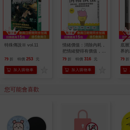
叫，想起來就膽戰心驚，比警報聲還要可怕。或許該說就是因為
想起那個尖叫聲，所以才對於警報聲如此敏感。
收到郵件，來自管理處辦公室。標題是「關於熊的通知」。
各位屋主好：
本日六月九日上午十點三分，於玉原地區山林中，玉原獵友會成
員發現熊之後將其射殺。由個體大小等特徵，判斷可能即是六月
特殊傳說Ⅲ vol.11
情緒價值：消除內耗，
底層
二日於本別墅區內現身的熊。先前讓各位多有擔心，不過本別墅
把情緒變得有價值，跟
界的
區內由現在起已可解除警戒狀態。
誰都能自在相處
253
316
79
折
特價
元
79
折
特價
元
79
折
然而還是有熊出沒的可能性（本縣內熊出沒的情況已經增加）。
若要進入山林區或相鄰區域（F地區、G地區、Y地區等）時，還
加入購物車
加入購物車
請準備避熊鈴等物品並多加小心。
什麼啊？
您可能會喜歡
充琉想著。熊被射殺了，這當然很好；可是「還是有熊出沒的可
能性」，又說山林以及與山林相鄰的區域都有危險，而這些區域
中我家不是也被算在裡面嗎。說起來被射殺的熊「判斷可能即
是」在這個別墅區內殺死兩個人的熊又是怎樣，是誰下的判斷？
實在應該要好好教育一下管理員。
正準備拿起手機，電話鈴聲卻響起。是圭打來的電話。喂～充琉