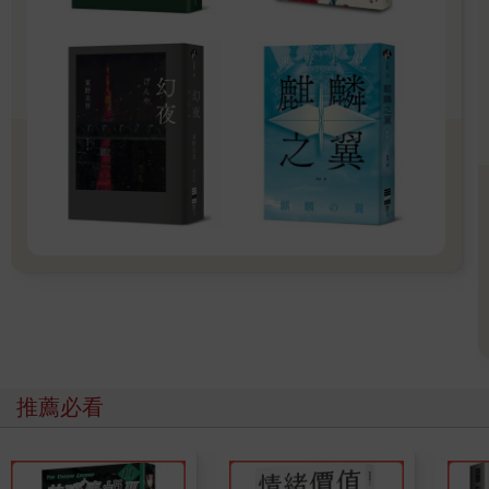
這樣啊。
充琉相當氣憤，思考了好一會兒要不要再打一次電話去管理處辦
公室。剛才那種結束通話的方式實在過於失禮，最好還是要告知
對方，否則可能又會發生一樣的事情。要是她都那樣回應，沒多
久大家就會不太想打電話去管理處辦公室，這樣一來有困擾的事
情或者擔心什麼都沒辦法馬上去詢問。
不過想起來自己是個孕婦，又下意識縮手。再次跟小林講電話很
可能會忍不住大吼大叫，這樣一來可能會對胎兒造成不良影響。
為了讓自己冷靜下來所以用茶包泡了杯香草茶，拿著茶回到電腦
前，開始編輯影片。基本上充琉每兩星期會製作一支五分鐘左右
的影片上傳到YouTube。這是結婚後來到此處開始的習慣。
頻道標題是「充琉的絕讚鄉下生活」，系列影片是自家附近美麗
的景色和兜風路線，有時候則是自家內各種小東西搭配音樂或旁
白。播放次數平均大約三十次，根本不可能當成收入，但有時候
會有人留言「好棒喔！」或者「好羨慕～」之類的，想到還是有
人在看自己的影片就覺得很開心，現在可以說是自己的人生志
業。
推薦必看
這星期的素材很少，平常只要徒步十分鐘之內的範圍就能夠拍到
夠多影片，但因為有熊在外面所以減少外出。熊出沒的場所，或
者應該說那雙方都出軌的月見町男女被熊殺死的地方，離這屋子
還挺近的。畢竟在這裡就能聽到發現屍體那人的尖叫呢。那聲尖