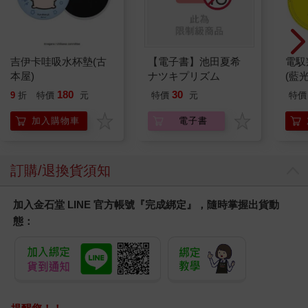
用冷靜而開朗的聲音接起電話。
「哎呀，還好嗎？」
圭有些害羞地問著，充琉真的很喜歡丈夫這種語氣。
「很好啊，怎麼了？」
吉伊卡哇吸水杯墊(古
【電子書】池田夏希
電馭
「呃，沒什麼事情啦。就覺得靜不下心來，想說不知道有沒有問
本屋)
ナツキプリズム
(藍
題呢。妳……還有寶寶。」
180
30
9
折
特價
元
特價
元
特價
「沒問題。應該說我們才分開都還沒兩小時呢。不過還是謝謝
你。」
加入購物車
電子書
充琉滿心喜悅。這是丈夫第一次說出「寶寶」這個詞，把這件事
情當成下次影片的素材如何呢？下一秒充琉突然想起重要的事
情。
訂購/退換貨須知
「喔對，熊好像被射殺了。」
「咦，真的嗎？」
「真的真的。管理處辦公室寄了郵件來。」
加入金石堂 LINE 官方帳號『完成綁定』，隨時掌握出貨動
「那個熊就是那頭熊嗎？」
態：
圭說出了和充琉相同的疑問。看吧，這不是理所當然的問題嗎。
充琉對自己更有信心，說起了自己也這麼認為、根本無法相信管
理處辦公室的對應等等。當然，她並沒有說出已經打過電話抱怨
自己聽見警報聲的事情。充琉總是趁丈夫不在的時候才打電話給
管理處辦公室。自己其實有時候──或者老實說是很常感到擔心或