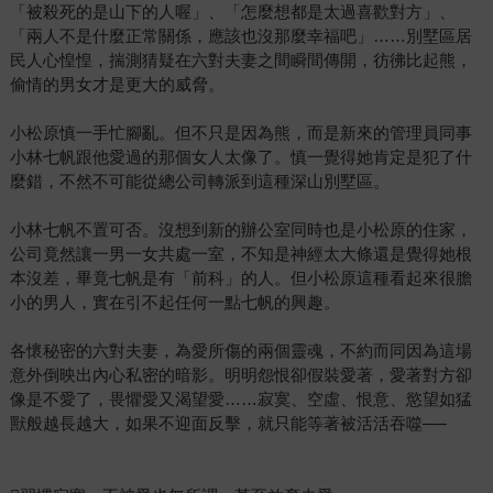
「被殺死的是山下的人喔」、「怎麼想都是太過喜歡對方」、
「兩人不是什麼正常關係，應該也沒那麼幸福吧」……別墅區居
民人心惶惶，揣測猜疑在六對夫妻之間瞬間傳開，彷彿比起熊，
偷情的男女才是更大的威脅。
小松原慎一手忙腳亂。但不只是因為熊，而是新來的管理員同事
小林七帆跟他愛過的那個女人太像了。慎一覺得她肯定是犯了什
麼錯，不然不可能從總公司轉派到這種深山別墅區。
小林七帆不置可否。沒想到新的辦公室同時也是小松原的住家，
公司竟然讓一男一女共處一室，不知是神經太大條還是覺得她根
本沒差，畢竟七帆是有「前科」的人。但小松原這種看起來很膽
小的男人，實在引不起任何一點七帆的興趣。
各懷秘密的六對夫妻，為愛所傷的兩個靈魂，不約而同因為這場
意外倒映出內心私密的暗影。明明怨恨卻假裝愛著，愛著對方卻
像是不愛了，畏懼愛又渴望愛……寂寞、空虛、恨意、慾望如猛
獸般越長越大，如果不迎面反擊，就只能等著被活活吞噬──