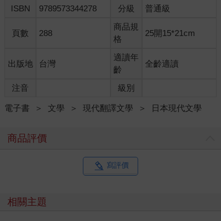
ISBN
9789573344278
分級
普通級
雖然是沒預料到家附近會有熊出沒、還有人死掉──
突然想起這件事情，充琉連忙回到屋子裡。
商品規
頁數
288
25開15*21cm
格
充琉收拾完早餐餐具又去洗了衣服，在客廳一隅的「書房角落」
坐下來打開筆記型電腦，幾乎是同一瞬間就聽見警報聲。
適讀年
出版地
台灣
全齡適讀
微小的聲音逐漸變大，應該是正在接近。這聽起來真的很近啊！
齡
正打算站起身來，音量又逐漸變小，最後聽不見了。
是救護車、警車還是消防車呢？無論如何都不是要進來別墅區內
注音
級別
的，充琉想了想，卻還是覺得有些慌。肯定是發生了什麼事情，
在那個近到能聽見警報聲的地方。是已經解決了？也可能是什麼
電子書
＞
文學
＞
現代翻譯文學
＞
日本現代文學
錯誤情報，但我是不是應該要去了解發生了什麼事情呢？如果不
明不白，不久的將來在某個地方，自己不清楚的事情是否會成為
商品評價
某種阻礙？
充琉忍不住這樣想著，結果只好打電話給管理處辦公室。隱隱約
約知道自己好像是被管理員們認定為愛抱怨的客人，但畢竟自己
寫評價
沒能靠電話就得到某種回答的話就無心做任何事情，所以也是無
可奈何。
「您好，這裡是管理處辦公室。」
相關主題
接起電話的是名女性，充琉差點要啐一聲。勉強忍住了。我明明
應該過著不需要感到不耐煩的人生啊。