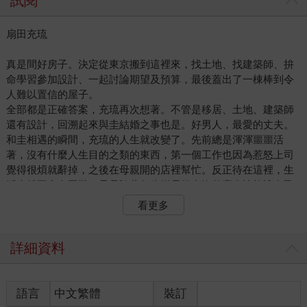
試閱
扇田充琉
真是間好房子。決定從東京搬到這裡來，找土地、找建築師、拚
命學習參加設計、一起討論期望及預算，最後蓋出了一棟棒到令
人難以置信的屋子。
全部都是正確答案，充琉再次想著。不管是移居、土地、建築師
還有設計，回溯起來與圭結婚之事也是。好男人，最愛的丈夫。
和圭相遇的瞬間，充琉的人生就改變了。先前總是渾渾噩噩活
著，沒有什麼人生目的之類的東西，第一個工作也因為惹怒上司
覺得很煩就辭掉，之後在母親開的店裡幫忙。反正待在這裡，生
活上就不會有困難，只是隨著年歲增長從來沒什麼事情能讓自己
覺得有趣，但心裡也早就放棄了。想著能結婚就太好了，卻也完
看更多
全沒想到能遇見像圭這樣的人，竟可以過得如此幸福。因為變幸
福了，所以就有了想要更幸福這個目標，就連在認識圭以前完全
不了解何謂努力，後來卻也試著去做。
詳細資料
因此終於懷上心心念念已久的孩子。結婚一年三個月，畢竟這不
是完全靠選擇跟努力就能夠做到的事情，所以也告訴自己不要過
於死腦筋，卻在感到焦慮前就懷孕了。雖然還沒有醫師的判斷，
語言
中文繁體
裝訂
但應該不會錯。真讓人難以置信，只能說是上帝眷顧了。