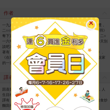
作者
一九六一年生。一九八九年以〈我的紐瑞耶夫〉榮獲費米娜獎，
二○○四年以《潤一》獲得島清戀愛文學獎，二○○八年以《切羽》
奪下直木賞，二○一一年《別去那裡》得到中央公論文藝獎、二○
一六年《向紅》得到柴田鍊三郎獎、二○一八年以《那件事今天別
談吧》獲頒織田作之助獎。
著有《獻給炒高麗菜》、《是媽媽做的》、《被寫下的愛人》、
《在那邊的鬼》、《剝皮》、《電烤盤與四級地震》、《小說家
的一日》、《猛獸們》等。
譯者
因喜愛日本傳統文化、文學、歷史與動漫畫而成為自由譯者，人
生目標是以書籍譯者身分終老一生。
譯有《少女的書架》系列、《再來一碗！文豪名人的120種速食炒
麵寫作法》、《黑牢城》、《海神》、《預言之島》等著作。