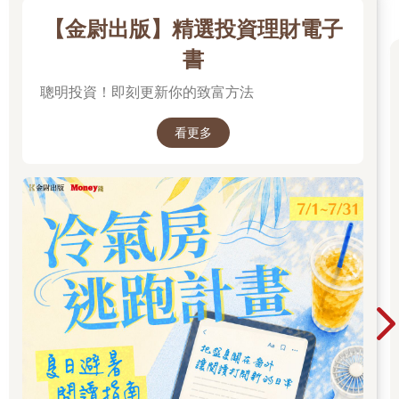
就是液態檢體，只需抽取少量血液，就能從血液中的外泌體中檢
【金尉出版】精選投資理財電子
測出癌細胞釋放的訊息，並藉此了解癌症是否轉移、惡化。由於
檢測過程低風險、低成本且可以反覆偵測病人對治療的反應與效
書
果，以及監測疾病的復發狀況，實現精準醫學與個人化醫療。
聰明投資！即刻更新你的致富方法
第二個應用是標靶治療，不再只是針對癌細胞本身，我們也可以
針對癌細胞所分泌出來的物質去做標
看更多
靶。當我們同時針對癌細胞與其分泌物來阻斷其對於身體其他組
織器官和免疫系統的改變和破壞，就能進
行更全面的治療。
第三個應用是藥物載體，由於癌細胞會透過外泌體來攜帶活性分
子送往特定的組織器官，促進癌轉移或引發併發症，那我們是不
是可以反向思考，把藥物裝入外泌體，這就有點像「木馬屠城
記」，讓外泌體成為藥物傳遞的載體。
除此之外， 神經退化性疾病長期被視為無藥可醫，主要原因是藥
物無法穿越血腦屏障（Blood-Brain Barrier, BBB）。但近期的發
現，外泌體其實有能力穿透這道障礙， 如果能把藥物包裹在外泌
體內， 就有可能跨過這個門檻， 解決過去無法送藥進入腦部的障
礙。