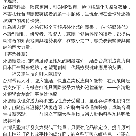
際趨勢。
從基礎科學、臨床應用，到GMP製程、檢測標準化與產業落地，
本書收錄台灣關鍵突破者的第一手脈絡，呈現台灣在全球外泌體
浪潮中的獨特優勢。
作為國內第一本跨領域全景解析外泌體的專書，《外泌體時代》
不論對醫師、研究者、投資人，或關心健康科技的讀者，都提供
最清晰的知識地圖與趨勢洞察。在微小之中，感受改變醫療與健
康的巨大力量。
【專業推薦】
外泌體是細胞間傳遞修復訊息的關鍵媒介，結合台灣製造實力與
日本再生醫療經驗，有望開創新一代醫療與健康應用的契機。
——福又達生技創辦人陳燦堅
台灣憑藉人才、臨床連結、快速產業反應與AI優勢，在政策與法
規支持下，有機會打造具國際競爭力的外泌體產業。——台灣胞
外體學會創會理事長沈湯龍
外泌體以強穿透力與多重活性成分受矚目。量產與標準化仍待突
破，但隨臨床證據與法規趨明，它將由保養邁向醫療，成為台灣
生技新亮點。——前國立宜蘭大學生物技術與動物科學系特聘教
授郭村勇
台灣具堅實研發實力與代工能量，只要強化品牌定位、提升原料
自主性並打造具故事性的成分IP，結合科研與永續特色，即能在