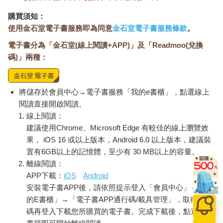
Q：回顧您的研究歷程，您是否曾預料外泌體領域會變得這麼活
購買須知：
躍嗎？
使用金石堂電子書服務即為同意
金石堂電子書服務條款
。
A：在1970年代中期，我開始研究的是細胞分泌的分子機制。那
電子書分為「金石堂(線上閱讀+APP)」及「Readmoo(兌換
時這個領域主要由傳統細胞生物學家主導，他們依靠形態學觀察
碼)」兩種：
細胞與膜的結構。而我受的是生物化學訓練，想了解分子層級的
運作，所以著手分離會阻礙分泌的突變株。我原以為這些發現只
會在酵母菌領域引起興趣，沒想到後來對更廣泛的細胞生物學界
產生了影響。我們發現這些基因在人類細胞中也有對應的版本，
將儲存於會員中心→電子書服務「我的e書櫃」，點選線上
於是這些成果被推廣到整個生物學界。
閱讀直接開啟閱讀。
線上閱讀：
Q：您如何看待目前外泌體研究的現況？
建議使用Chrome、Microsoft Edge 有較佳的線上瀏覽效
A：我必須說，這個領域目前相當混亂。我大約12年前開始投入
果， iOS 16 或以上版本，Android 6.0 以上版本，建議裝
外泌體研究，當時看到一些很有意思的可能性，但對技術標準感
置有6GB以上的記憶體，至少有 30 MB以上的容量。
到憂心，很多研究並沒有真正分離出純淨的囊泡族群，只是用超
離線閱讀：
高速離心取得沉澱物就稱為外泌體，實際上混雜了很多其他成
APP下載：
iOS
Android
分。此外，許多從業者缺乏生化或細胞生物學背景，導致品質不
安裝電子書APP後，請依照提示登入「會員中心」→「我
佳的研究成果也能發表。我們曾嘗試驗證外泌體的分子傳遞功
的E書櫃」→「電子書APP通行碼/載具管理」，取得通行
能，結果發現它們很難真正有效地傳遞任何東西，所以我對此抱
持保留與批判的態度。
碼再登入下載您所購買的電子書。完成下載後，點選任一