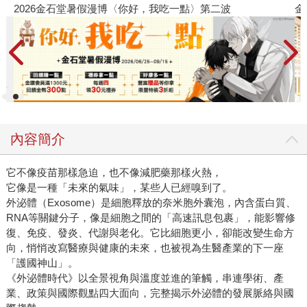
2026金石堂暑假漫博〈你好，我吃一點〉第二波
金
內容簡介
它不像疫苗那樣急迫，也不像減肥藥那樣火熱，
它像是一種「未來的氣味」，某些人已經嗅到了。
外泌體（Exosome）是細胞釋放的奈米胞外囊泡，內含蛋白質、
RNA等關鍵分子，像是細胞之間的「高速訊息包裹」，能影響修
復、免疫、發炎、代謝與老化。它比細胞更小，卻能改變生命方
向，悄悄改寫醫療與健康的未來，也被視為生醫產業的下一座
「護國神山」。
《外泌體時代》以全景視角與溫度並進的筆觸，串連學術、產
業、政策與國際觀點四大面向，完整揭示外泌體的發展脈絡與國