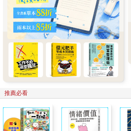
根據全世界臨床試驗資料庫，目前已有400多個臨床試驗與外泌體
（或胞外體）相關，由此可見外泌體的臨床應用正在快速拓展。
Q：外泌體療法與現有的細胞療法有何不同？
A：以往的再生醫療大多是直接施打幹細胞或是免疫細胞，但幹細
胞的體積約為外泌體的500倍大，而且是「活的細胞」，相對來說
不易控制和輸送，在成本和時間上也較昂貴。相較之下，外泌體
並非活的細胞，它無法在體內「複製」，並且可以在實驗室中嚴
格管控，在使用上更為方便、可控制和精準。
更重要的是，外泌體可以冷凍或乾燥儲存，突破了細胞療法必須
「現培養、現製備、立即打入體內」的限制，外泌體可以成為商
品化的「上架產品」，也就是需要的時候就可以使用，節省病人
推薦必看
等待的時間，這
正是外泌體療法超越細胞治療的優勢之一。
外泌體和幹細胞可以並行、互補。以現在的成本來說，幹細胞與
免疫細胞的治療價格動輒百萬元起跳，而外泌體的製程成本比較
低，有助於讓更多人有機會「用得起」這樣的技術。