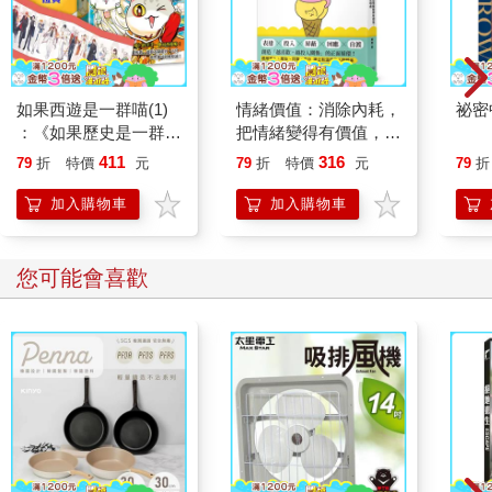
（本文摘錄自第二章學界解碼：揭開外泌體的奧祕）
【書摘2】
從顯微鏡到世界舞台：諾貝爾獎得主眼中的台灣機會
如果西遊是一群喵(1)
情緒價值：消除內耗，
祕密
：《如果歷史是一群
把情緒變得有價值，跟
◎國際觀點： 蘭迪．謝克曼（Randy Schekman）
喵》作者最新力作，附
誰都能自在相處
411
316
79
折
特價
元
79
折
特價
元
79
折
2013年諾貝爾生理學或醫學獎得主、加州大學柏克萊分校分子與
【首卷特典】拉頁
細胞生物學教授、霍華德．休斯醫學研究所（HHMI）特聘研究
加入購物車
加入購物車
員。美國國家科學院（NAS）院士、美國哲學學會與英國皇家學
會院士。
您可能會喜歡
謝克曼以開創膜蛋白與囊泡運輸分子機制研究聞名，揭示真核細
胞內蛋白質與分子運輸的核心機制。此發現奠定現代囊泡生物學
與外泌體研究基礎，並與詹姆斯．羅思曼（James Rothman）、
托馬斯．聚德霍夫（Thomas Südhof）共享2013年諾貝爾生理學
或醫學獎殊榮；並曾獲得2002年拉斯克（Lasker）基礎醫學研究
獎與蓋爾德納（Gairdner）國際獎等多項頂尖榮譽。
Q：一般民眾該如何理解外泌體？
A：外泌體幾乎存在於所有生物體中，連細菌都會製造自己的細胞