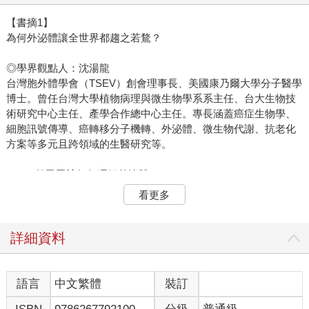
【書摘1】
為何外泌體讓全世界都趨之若鶩？
◎學界觀點人：沈湯龍
台灣胞外體學會（TSEV）創會理事長、美國康乃爾大學分子醫學
博士。曾任台灣大學植物病理與微生物學系系主任、台大生物技
術研究中心主任、產學合作總中心主任。專長涵蓋癌症生物學、
細胞訊號傳導、癌轉移分子機轉、外泌體、微生物代謝、抗老化
方案等多元且跨領域的生醫研究等。
Q：一般民眾該如何理解外泌體？
A：囊泡，它裡面可裝載特定的活性生物分子在組織內和各種體液
看更多
來傳遞，並受到很好的保護。更特別的是，它的膜上具有受體，
可以和特定目標細胞進行特異性的交互作用，也就是說，訊息可
以「定點投遞」。我常用一個簡單的比喻， 外泌體就像是細胞之
詳細資料
間的「iPhone」。
人跟人之間靠手機通話，外泌體就是細胞之間的「通訊工具」；
語言
中文繁體
裝訂
而通話的內容，就像外泌體所攜帶的訊息分子，這些訊息分子包