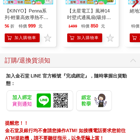
外囊泡（EV），這是生命細胞活動中的一個基礎過程。在人體
【KINYO】Penna系
【太星電工】風神14
絕地
內，所有組織都會產生外泌體，數量以兆計地漂浮在血液、唾液
列-輕量高效導熱不沾
吋壁式通風扇(吸排風
和腦脊髓液中。如果能從中取出極少部分進行分析，就能獲得來
平煎鍋30cm
機)
自全身各處的「小型報告」。因此，我認為外泌體極有潛力成為
999
850
56
折
特價
元
特價
元
特價
1499
理想的疾病診斷工具。而能夠準確分離與鑑定外泌體，本身就是
加入購物車
加入購物車
重要的基礎科學，也能為生技產業提供關鍵的分析與應用技術。
Q：您如何看待亞洲地區外泌體產業的發展？
A：老實說，目前在亞洲尚未看到太多實質性的進展。不過，我在
訂購/退換貨須知
美國擔任顧問的一家公司，開發了一項卵巢癌的早期診斷技術，
能在血漿中檢測到同一顆外泌體粒子上同時存在的3種腫瘤抗原，
加入金石堂 LINE 官方帳號『完成綁定』，隨時掌握出貨動
因此可以在第一期就偵測到卵巢癌。如果這項技術能進入常規檢
態：
測流程，就有可能成為女性年度篩檢項目之一，並進一步擴展到
其他可以透過抗原檢測的疾病。
Q：台灣有機會發展外泌體產業嗎？
A：我當然希望如此。不過，目前美國的生技產業正面臨困境，許
多過去容易找到研究工作的博士後與學生，如今卻找不到機會。
提醒您！！
如果台灣能提供適合的科研與產業環境，或許有機會延攬這些在
金石堂及銀行均不會請您操作ATM! 如接獲電話要求您前往
美國沒有出路的優秀人才，成為台灣發展外泌體產業的新動能。
ATM提款機，請不要聽從指示，以免受騙上當！