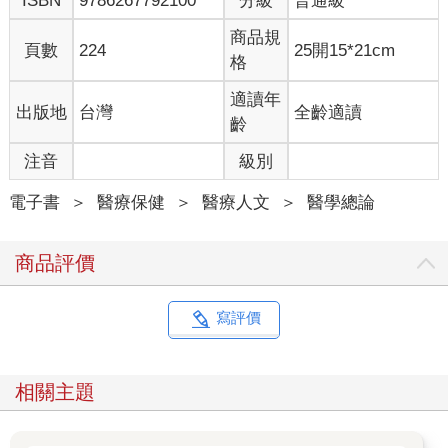
ISBN
9786267792100
分級
普通級
括蛋白質酵素、轉錄因子、訊息蛋白、不同核糖核酸（RNA）分
子、代謝物及脂質等。當一個細胞透過外泌體將訊息傳送出去，
商品規
接收的細胞在讀取訊息之後，也會產生外泌體，帶著不同的訊息
頁數
224
25開15*21cm
格
分子來回應發送方。這整個過程，很像是細胞之間的語言交談。
所以，外泌體的發現，等於開啟了一個全新的研究方向，讓我們
適讀年
出版地
台灣
全齡適讀
可以更清楚了解整體生命運作的奧祕。
齡
Q：外泌體能應用在哪些領域？
注音
級別
A：在臨床上，既然外泌體具有訊息傳遞功能，當然也就具備應用
的潛力。第一個應用舉例來說，癌細胞在病程進展過程中，會釋
電子書
＞
醫療保健
＞
醫療人文
＞
醫學總論
放由外泌體攜帶的訊息至全身，藉此參與和促進癌症的進展。如
果我們能攔截這些訊息，就能提早知道癌細胞的動態，甚至提早
商品評價
預測疾病變化。
而且不只癌症， 神經退化性疾病等疾病也會在病灶局部出現病變
寫評價
前， 對身體各處產生影響及變化。這種全身性的效應， 除了透過
免疫系統、荷爾蒙與生長因子等傳遞外， 外泌體也扮演非常重要
的角色。
相關主題
這樣的資訊收集與預判機制， 就像是在打一場「資訊戰」。癌症
治療不再只是依賴手術或化療，也要會打資訊戰。實踐方式之一