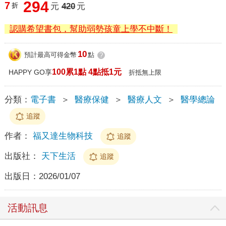
294
7
折
元
420
元
認購希望書包，幫助弱勢孩童上學不中斷！
10
預計最高可得金幣
點
?
100累1點 4點抵1元
HAPPY GO享
折抵無上限
分類：
電子書
＞
醫療保健
＞
醫療人文
＞
醫學總論
追蹤
作者：
福又達生物科技
追蹤
出版社：
天下生活
追蹤
出版日：
2026/01/07
活動訊息