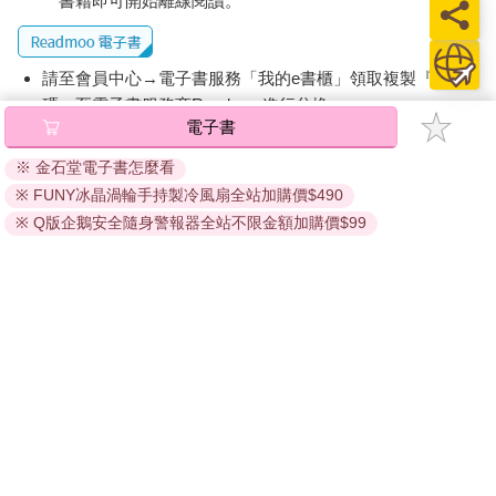
書籍即可開始離線閱讀。
Q：您還會繼續參與外泌體應用的推進嗎？
A：如果外泌體真的能派上用場，我很樂意幫忙。但目前我對它們
的分子傳遞功能仍保持懷疑。我之前曾來台灣，向中國醫藥大學
請至會員中心→電子書服務「我的e書櫃」領取複製『兌換
團隊做過類似演講，他們雖然對我的觀點有點驚訝，仍聘請我擔
碼』至電子書服務商Readmoo進行兌換。
任顧問，或許正是希望能有一個「吹毛求疵」的聲音，協助他們
電子書
退換貨須知：
從更嚴謹的角度檢驗與驗證相關技術。
※ 金石堂電子書怎麼看
因版權保護，您在金石堂所購買的電子書僅能以金石堂專屬
（本文摘錄自第五章 國際觀點：大師眼中的台灣外泌體成果）
※ FUNY冰晶渦輪手持製冷風扇全站加購價$490
的閱讀軟體開啟閱讀，無法以其他閱讀器或直接下載檔案。
依據「消費者保護法」第19條及行政院消費者保護處公告之
※ Q版企鵝安全隨身警報器全站不限金額加購價$99
【書摘3】
「通訊交易解除權合理例外情事適用準則」，非以有形媒介
從疫苗技術到外泌體平台的發展躍進
提供之數位內容或一經提供即為完成之線上服務，經消費者
◎產業觀點：陳燦堅
事先同意始提供。（如：電子書、電子雜誌、下載版軟體、
福又達生物科技（SBC）創辦人，曾任高端公司總經理，是台灣
虛擬商品…等），
不受「網購服務需提供七日鑑賞期」的限
疫苗及生物科技領域的知名實業家，深耕動物疫苗及人用疫苗研
制
。為維護您的權益，建議您先使用「試閱」功能後再付款
究與產業推動超過40年。長期關注公衛需求，積極參與台灣疫苗
購買。
自主製造與產業聚落的建構，曾帶領高端疫苗團隊開發流感、登
革熱、腸病毒及新冠等疫苗的本土開發與量產計畫。目前專注於
外泌體與生長因子（Growth Factor, GF）的研發與生產，持續推
動生技創新與應用落地。
作為SBC創辦人，陳燦堅的名字在台灣生技界並不陌生。他原本