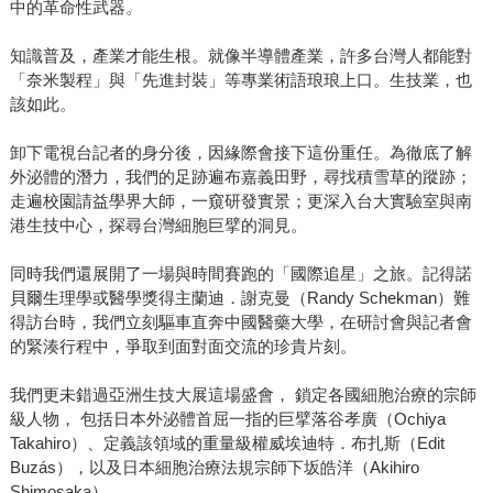
中的革命性武器。
知識普及，產業才能生根。就像半導體產業，許多台灣人都能對
「奈米製程」與「先進封裝」等專業術語琅琅上口。生技業，也
該如此。
卸下電視台記者的身分後，因緣際會接下這份重任。為徹底了解
外泌體的潛力，我們的足跡遍布嘉義田野，尋找積雪草的蹤跡；
走遍校園請益學界大師，一窺研發實景；更深入台大實驗室與南
港生技中心，探尋台灣細胞巨擘的洞見。
同時我們還展開了一場與時間賽跑的「國際追星」之旅。記得諾
貝爾生理學或醫學獎得主蘭迪．謝克曼（Randy Schekman）難
得訪台時，我們立刻驅車直奔中國醫藥大學，在研討會與記者會
的緊湊行程中，爭取到面對面交流的珍貴片刻。
我們更未錯過亞洲生技大展這場盛會， 鎖定各國細胞治療的宗師
級人物， 包括日本外泌體首屈一指的巨擘落谷孝廣（Ochiya
Takahiro）、定義該領域的重量級權威埃迪特．布扎斯（Edit
Buzás），以及日本細胞治療法規宗師下坂皓洋（Akihiro
Shimosaka）。