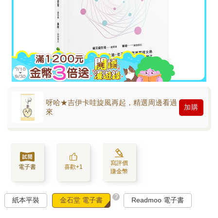
呀哈★吉伊卡哇旋風再起，精選周邊看過
加購
來
寫評價
電子書
喜歡+1
賺金幣
?
紙本平裝
金石堂 電子書
Readmoo 電子書