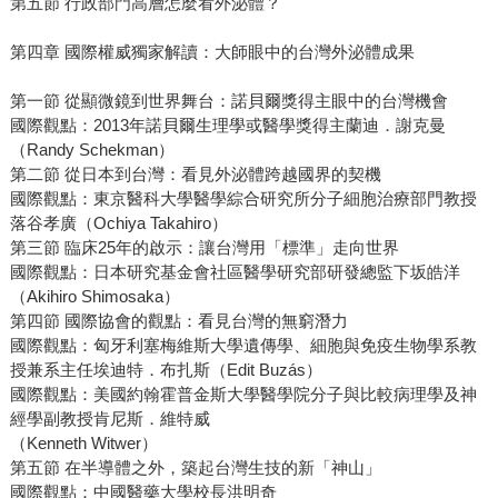
第五節 行政部門高層怎麼看外泌體？
第四章 國際權威獨家解讀：大師眼中的台灣外泌體成果
第一節 從顯微鏡到世界舞台：諾貝爾獎得主眼中的台灣機會
國際觀點：2013年諾貝爾生理學或醫學獎得主蘭迪．謝克曼
（Randy Schekman）
第二節 從日本到台灣：看見外泌體跨越國界的契機
國際觀點：東京醫科大學醫學綜合研究所分子細胞治療部門教授
落谷孝廣（Ochiya Takahiro）
第三節 臨床25年的啟示：讓台灣用「標準」走向世界
國際觀點：日本研究基金會社區醫學研究部研發總監下坂皓洋
（Akihiro Shimosaka）
第四節 國際協會的觀點：看見台灣的無窮潛力
國際觀點：匈牙利塞梅維斯大學遺傳學、細胞與免疫生物學系教
授兼系主任埃迪特．布扎斯（Edit Buzás）
國際觀點：美國約翰霍普金斯大學醫學院分子與比較病理學及神
經學副教授肯尼斯．維特威
（Kenneth Witwer）
第五節 在半導體之外，築起台灣生技的新「神山」
國際觀點：中國醫藥大學校長洪明奇