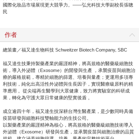
國際化妝品市場展現更大競爭力。——弘光科技大學副校長張聰
民
作者
總策畫／福又達生物科技 Schweitzer Biotech Company, SBC
福又達生技秉持製藥產業的嚴謹精神，將高規格的醫藥級細胞技
術，導入外泌體（Exosome）的開發與生產 ，承襲疫苗與細胞治
療的嚴格規範，專精於細胞的篩選、培養與量產；更運用多項專
利技術，純化出高活性外泌體與生長因子，實現醫療級原料的精
準應用 。從尖端再生醫學到大眾健康，致力將實驗室的科研成
果，轉化為守護大眾日常健康的堅實後盾 。
成立逾四十年，福又達生技深耕台灣生醫產業，是少數同時具備
疫苗研發與細胞科技雙軸能力的生技公司。
以製藥產業的嚴謹精神為核心，將高規格的醫藥級細胞技術導入
外泌體（Exosome）研發與生產，並承襲疫苗與細胞治療的品質
規範，建立涵蓋細胞篩選、培養、量產的完整技術平台。