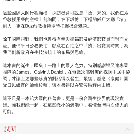
這些國際大師行程滿檔，採訪機會可說是「搶」來的。我們在落
谷教授用餐的空檔上前詢問，在下坂博士下榻的飯店大廳「堵」
到人，更在Buzás教授轉場時把握機會攀談。
除了國際視野，我們也難得有幸與衛福部及經濟部官員面對面交
流。他們平日公務繁忙，願意在百忙之中「擠」出寶貴時間，為
我們剖析政府在生技法規上的布局與思維。
這本書的誕生，匯集了一路上的眾人之力。特別感謝福又達專業
團隊的James、Calvin與Daniel，在無數次高難度的採訪中居中協
調，才讓上述那些珍貴的對話得以發生。最後，感念《康健》團
隊日以繼夜的編輯校稿，讓本書得以在緊湊時程內出版。
這不只是一本給大眾的科普書，更是一份台灣生技界的現況實
錄。願我們能一起，在這些微小的囊泡中，看懂台灣再次偉大的
可能。
試閱