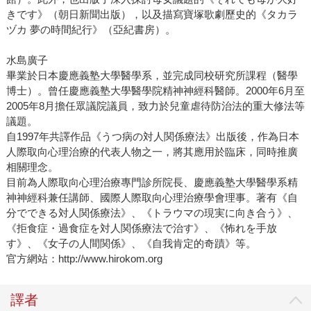
きです》（朝日新聞出版），以及描寫寶塚歌劇歷史的《タカラ
ヅカ 夢の時間紀行》（亞紀書房）。
水島廣子
畢業於日本慶應義塾大學醫學系，並完成同校研究所課程（醫學
博士）。曾任慶應義塾大學醫學院精神神經科醫師。2000年6月至
2005年8月擔任眾議院議員，致力於兒童虐待防治法的重大修法等
議題。
自1997年共譯作品《うつ病の対人関係療法》出版後，作為日本
人際取向心理治療的代表人物之一，將其應用於臨床，同時推廣
相關理念。
目前為人際取向心理治療專門診所院長、慶應義塾大學醫學系精
神神經科兼任講師、國際人際取向心理治療學會理事。著有《自
分でできる対人関係療法》、《トラウマの現実に向き合う》、
《拒食症・過食症を対人関係療法で治す》、《怖れを手放
す》、《女子の人間関係》、《自我肯定的奇蹟》等。
官方網站：http://www.hirokom.org
譯者