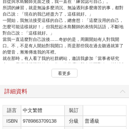
自從與水島醫師見面之後，我一直在「練習認可自己」。
所謂的練習，就是無論多麼消沉、無論遇到多麼痛苦的事，都對
自己說：「現在的我已經盡力了，這樣就好。」
一開始，我無法接受這樣的自己，總會想：「這麼沒用的自己，
怎麼可能這樣就好！」但我想起水島醫師的表情與話語，不斷地
對自己說：「這樣就好。」
當我一直這麼對自己說後……奇妙的是，周圍開始有人對我開
口。不，不是有人開始對我開口，而是那些我在過去聽過就算了
的聲音，漸漸傳進我的耳裡。
就在那時，有人看了我的社群網站，邀請我參加「當事者研究
會」（覺得活得艱難的人，為了彼此理解與自助而聚在一起談話
的聚會）。
看更多
對我而言，踏入那樣的地方，彷彿等於承認自己是「活得艱難的
人」，所以我很害怕，不過我還是去了。因為有人向我開口，而
我也能聽見那個聲音，我感覺那正是現在的我所需要的。
詳細資料
在當事者研究會裡，我聽見與我有相似煩惱的人分享自身的想
法。那是我第一次覺得：「原來不是只有我一個人，我並不孤
單。」
語言
中文繁體
裝訂
我清楚感受到，光照進過去無論怎麼做都一片漆黑的內心。當光
ISBN
9789863709138
分級
普通級
一點一點照進來時，曾經看不見的事物也逐漸浮現。我不再否定
過去自己否定的部分，而是能夠看見真實的樣子。與其沒來由地