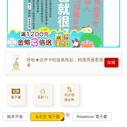
呀哈★吉伊卡哇旋風再起，精選周邊看過
加購
來
寫評價
電子書
喜歡+1
賺金幣
?
紙本平裝
金石堂 電子書
Readmoo 電子書