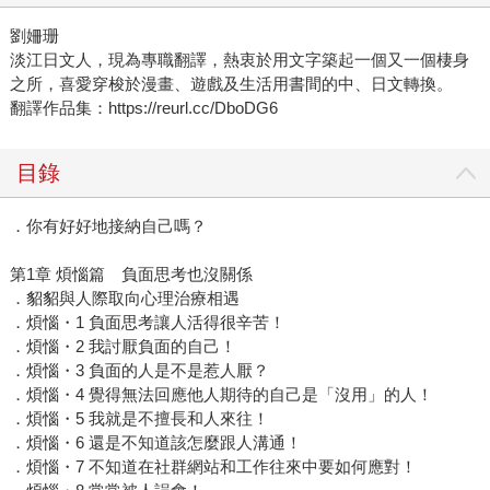
劉姍珊
淡江日文人，現為專職翻譯，熱衷於用文字築起一個又一個棲身
之所，喜愛穿梭於漫畫、遊戲及生活用書間的中、日文轉換。
翻譯作品集：https://reurl.cc/DboDG6
目錄
．你有好好地接納自己嗎？
第1章 煩惱篇 負面思考也沒關係
．貂貂與人際取向心理治療相遇
．煩惱・1 負面思考讓人活得很辛苦！
．煩惱・2 我討厭負面的自己！
．煩惱・3 負面的人是不是惹人厭？
．煩惱・4 覺得無法回應他人期待的自己是「沒用」的人！
．煩惱・5 我就是不擅長和人來往！
．煩惱・6 還是不知道該怎麼跟人溝通！
．煩惱・7 不知道在社群網站和工作往來中要如何應對！