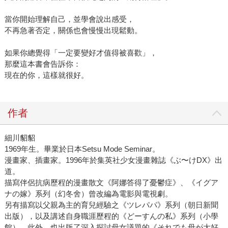
當你開始理解自己，並學會說出感受，
不再急著否定，關係也會慢慢出現鬆動。
如果你總覺得「一定要變好才值得被喜歡」，
那麼這本書會告訴你：
現在的你，這樣就很好。
作者
細川貂貂
1969年生。畢業於日本Setsu Mode Seminar。
漫畫家、插畫家。1996年於集英社少女漫畫雜誌《ぶ〜けDX》出
道。
描寫伴侶抗病歷程的漫畫散文《阿娜答得了憂鬱症》、《イグア
ナの嫁》系列（幻冬舍）曾改編為電影與電視劇。
另有描寫以父親為主的育兒經驗之《ツレパパ》系列（朝日新聞
出版），以及講述自身職涯歷程的《どーすんの私》系列（小學
館）。此外，也出版了深入探討母女議題的《それでも母が大好