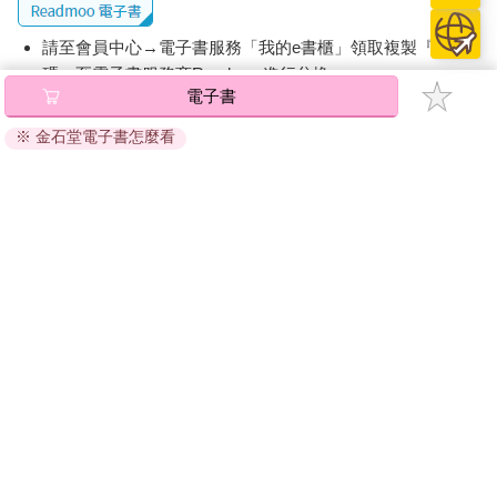
請至會員中心→電子書服務「我的e書櫃」領取複製『兌換
碼』至電子書服務商Readmoo進行兌換。
電子書
退換貨須知：
※ 金石堂電子書怎麼看
因版權保護，您在金石堂所購買的電子書僅能以金石堂專屬
的閱讀軟體開啟閱讀，無法以其他閱讀器或直接下載檔案。
依據「消費者保護法」第19條及行政院消費者保護處公告之
「通訊交易解除權合理例外情事適用準則」，非以有形媒介
提供之數位內容或一經提供即為完成之線上服務，經消費者
事先同意始提供。（如：電子書、電子雜誌、下載版軟體、
虛擬商品…等），
不受「網購服務需提供七日鑑賞期」的限
制
。為維護您的權益，建議您先使用「試閱」功能後再付款
購買。