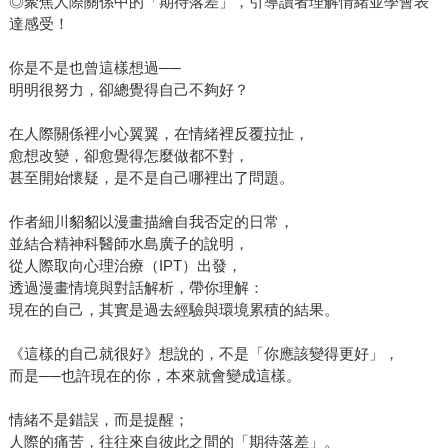
◎聚焦人際關係中的「期待落差」，引導讀者理解情緒並學會表
達感受！
你是不是也曾這樣想過──
明明很努力，卻總覺得自己不夠好？
在人際關係裡小心翼翼，在情緒裡反覆拉扯，
愈想改變，卻愈覺得怎麼做都不對，
甚至開始懷疑，是不是自己哪裡出了問題。
作者細川貂貂以漫畫描繪自我否定的日常，
並結合精神科醫師水島廣子的說明，
從人際取向心理治療（IPT）出發，
透過漫畫情境與對話解析，帶你理解：
現在的自己，其實是過去經驗與環境累積的結果。
《這樣的自己就很好》想說的，不是「你應該變得更好」，
而是──也許現在的你，本來就會變成這樣。
情緒不是錯誤，而是提醒；
人際的痛苦，往往來自彼此之間的「期待落差」。