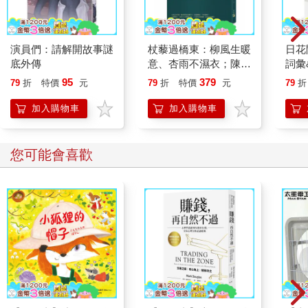
演員們：請解開故事謎
杖藜過橋東：柳風生暖
日花
底外傳
意、杏雨不濕衣；陳亮
詞彙
恭談以心轉境的適齡漫
95
379
79
折
特價
元
79
折
特價
元
79
折
想
加入購物車
加入購物車
您可能會喜歡