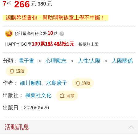
266
7
折
元
380
元
認購希望書包，幫助弱勢孩童上學不中斷！
10
預計最高可得金幣
點
?
100累1點 4點抵1元
HAPPY GO享
折抵無上限
分類：
電子書
＞
心理勵志
＞
人性/人際
＞
人際關係
追蹤
作者：
細川貂貂、水島廣子
追蹤
出版社：
楓葉社文化
追蹤
出版日：
2026/05/26
活動訊息