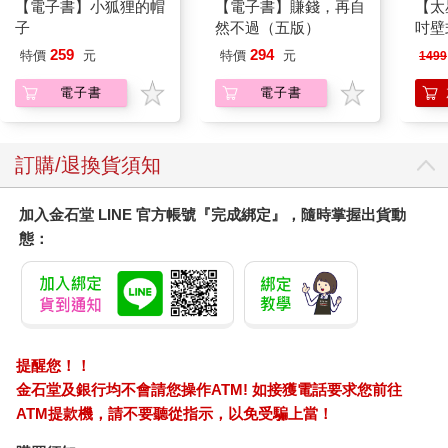
【電子書】小狐狸的帽
【電子書】賺錢，再自
【太
子
然不過（五版）
吋壁
機)
259
294
特價
元
特價
元
1499
電子書
電子書
訂購/退換貨須知
加入金石堂 LINE 官方帳號『完成綁定』，隨時掌握出貨動
態：
提醒您！！
金石堂及銀行均不會請您操作ATM! 如接獲電話要求您前往
ATM提款機，請不要聽從指示，以免受騙上當！