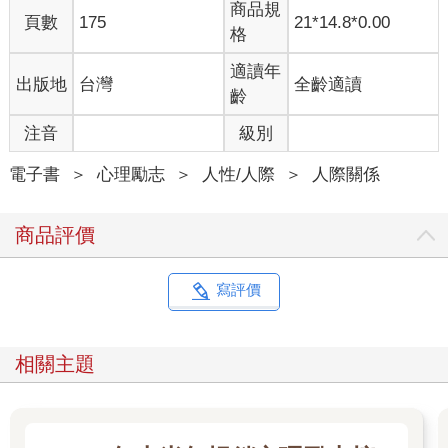
商品規
逼迫自己、讓自己受苦，不如學著喜歡自己，用平穩的心情溫柔
頁數
175
21*14.8*0.00
格
地對待自己。
我現在也依然在進行「練習認可自己」。能夠發現與過去不同的
適讀年
出版地
台灣
全齡適讀
看法，每天都覺得很有趣。
齡
水島醫師曾對我說：「若不先認可自己，什麼都無法開始。」如
今，我深刻體會到這句話的意義。往後我也想繼續學習人際取向
注音
級別
心理治療。對於讓我的心中亮起光的水島醫師，我由衷感謝，謝
謝您。
電子書
＞
心理勵志
＞
人性/人際
＞
人際關係
接下來是設計本書的岩永聰子小姐。第一次與她見面也是在京都
的畫廊nowaki。我從未想過，竟然會有這樣的緣分，有幸讓她為
商品評價
我的書設計。岩永小姐，謝謝您帶來如此美好的設計。
還有，促成這些緣分的nowaki，謝謝。
謝謝向我提案的創元社坂上祐介先生。
寫評價
以及閱讀本書的各位，真心感謝。
願光也照進各位的心中，帶來溫暖。
相關主題