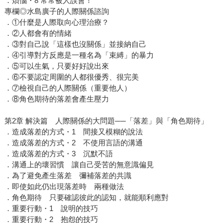
．煩惱・8 常常被人誤會！
專欄◎水島廣子的人際關係諮詢
．①什麼是人際取向心理治療？
．②人都會有的情緒
．③對自己說「這樣也沒關係」並接納自己
．④引導對方反應是一種名為「束縛」的暴力
．⑤可以生氣，只要好好說出來
．⑥不要認定周圍的人都很優秀、很完美
．⑦檢視自己的人際關係（重要他人）
．⑧角色期待的落差會產生壓力
第2章 解決篇 人際關係的大問題──「落差」與「角色期待」
．造成落差的方式・1 間接又模糊的說法
．造成落差的方式・2 不使用言語的溝通
．造成落差的方式・3 沉默不語
．溝通上的壞習慣 讓自己受苦的無意識偏見
．為了避免產生落差 彌補落差的共識
．即使如此仍出現落差時 兩種做法
．角色期待 只要確認彼此的認知，就能順利應對
．重要行動・1 說明的技巧
．重要行動・2 抱怨的技巧