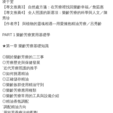
凌于雯
【專文推薦3】 自然處方箋：在芳療裡找回樂齡幸福／詹茹惠
【專文推薦4】 全人照護的新選項：樂齡芳療的科學與人文／陳
秀珍
【作者序】 與植物的靈魂相遇—用愛擁抱精油芳療／呂秀齡
PART 1 樂齡芳療實用基礎學
★第一章 樂齡芳療基礎知識
◎關於樂齡芳療的二三事
◎芳療歷史與保健發展
˙近代芳療照護的推手
◎如何挑選精油
◎正確儲存精油
◎樂齡族群使用精油守則
◎樂齡芳療應用種類
◎樂齡芳療常用的工具與設備介紹
◎精油香氛調配
˙調配精油方向
˙用於芳香療法的酊劑