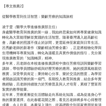
【專文推薦2】
從醫學教育到生活智慧：樂齡芳療的知識旅程
凌于雯（醫學大學進修推廣部主任）
身處醫學教育與推廣的第一線，我始終思索如何將專業健康知識
轉化為大眾能理解並實踐的生活智慧。隨著臺灣邁入超高齡社
會，高齡者的照護不僅止於診間，更需延伸至家庭與日常生活。
呂秀齡老師的新著作《樂齡精油芳療全書》，正是將植物化學與
生理機轉等專業知識，轉化為溫暖且具實作價值的指引，充分展
現推廣教育的「知識轉譯」精神。
多年來，呂老師在本校進修推廣課程中擔任芳療培訓與樂齡學習
講師，帶領學員體驗舒眠與紓壓芳療的應用。她的授課風格親切
務實，深受學員肯定；秉持耐心分享、樂於交流的態度，為學習
者開啟認識芳療的第一扇門。長期投入教育與推廣，結合多年實
務經驗，呂老師持續致力於芳療普及與人才培育，累積了豐富而
紮實的教學能量。
近年來，芳療逐漸從生活體驗走向系統化知識，成為促進身心平
衡的重要選擇。在此春暖花開之際，看見呂老師將多年心得整理
成書，令人欣喜。本書深入淺出，從基礎觀念到居家應用皆有清