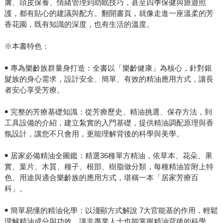
膚、頭皮保養、情緒管理到助眠技巧，甚至四季保健與旅遊照
護，都有貼心的建議與配方。翻開書頁，就像走進一座溫柔的芳
香花園，既有知識的深度，也有生活的溫度。
※本書特色：
￭ 專為樂齡族群量身打造：全書以「樂齡健康」為核心，針對銀
髮族的身心需求，設計安全、簡單、有效的精油應用方式，讓長
者安心享受芳療。
￭ 完整的芳療基礎知識：從芳療歷史、精油挑選、保存方法，到
工具設備的介紹，建立紮實的入門基礎，提供精油調配原理與香
氛設計，讓您不只會用，更能理解背後的科學與美學。
￭ 居家必備精油全圖鑑：精選36種單方精油，依草本、花朵、果
實、葉片、木質、種子、根部、樹脂做分類，每種精油皆附上特
色、用途與適合樂齡族的應用方式，堪稱一本「居家芳療百
科」。
￭ 簡單易懂的精油化學：以淺顯方式解說 7大官能基的作用，輕鬆
理解精油成分與功效，讓非專業人士也能掌握精油背後的科學。