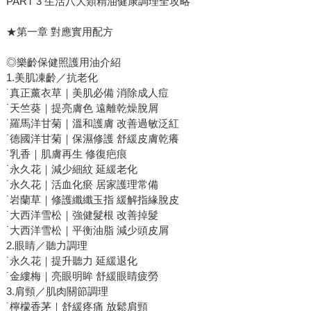
PART 3 生活八大類精油健康調理全攻略
★第一章 對應實用配方
◎樂齡保健照護用油介紹
1.美肌凍齡／抗老化
˙真正薰衣草｜美肌必備 消除成人痘
˙天竺葵｜提亮膚色 遠離乾燥脫屑
˙羅馬洋甘菊｜溫和護膚 改善過敏泛紅
˙德國洋甘菊｜保濕修護 舒緩皮膚乾癢
˙乳香｜肌膚再生 修復疤痕
˙永久花｜減少細紋 延緩老化
˙永久花｜活血化瘀 居家護理常備
˙岩蘭草｜修護纖纖玉指 緩解指緣脫皮
˙大西洋雪松｜強健髮根 改善掉髮
˙大西洋雪松｜平衡油脂 減少頭皮屑
2.眼睛／聽力調理
˙永久花｜提升聽力 延緩退化
˙金縷梅｜亮眼明眸 舒緩眼睛疲勞
3.肩頸／肌肉關節調理
˙檸檬香茅｜舒緩疼痛 放鬆肩頸