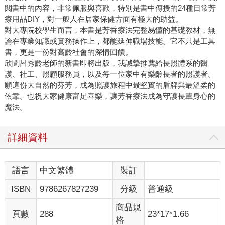
閱書中的內容，非常佩服與喜歡，特別是書中傳授的24種日常芳
療用品DIY，對一般人在居家保健方面有極大的助益。
對大專院校學生而言，本書是芳香療法完整易懂的基礎教材，無
論在專業知識或實務操作上，都能延伸職場技能。它不只是工具
書，更是一份對高齡社會的深情回饋。
欣聞呂秀齡老師的新書即將出版，我誠摯推薦給長照體系的醫
護、社工、照顧服務員，以及每一位家中有樂齡長者的照護者。
願這份大自然的芬芳，成為照護旅程中最堅實的盾牌與最溫柔的
依靠。也祝大家健康富足喜樂，讓芳香療法成為守護長輩身心的
魔法。
詳細資料
語言
中文繁體
裝訂
ISBN
9786267827239
分級
普通級
商品規
頁數
288
23*17*1.66
格