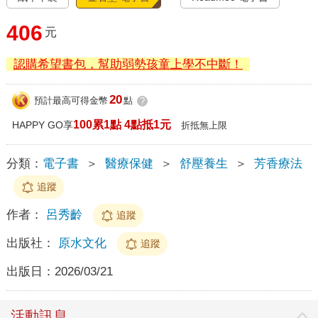
406
元
認購希望書包，幫助弱勢孩童上學不中斷！
20
預計最高可得金幣
點
?
100累1點 4點抵1元
HAPPY GO享
折抵無上限
分類：
電子書
＞
醫療保健
＞
舒壓養生
＞
芳香療法
追蹤
作者：
呂秀齡
追蹤
出版社：
原水文化
追蹤
出版日：
2026/03/21
活動訊息