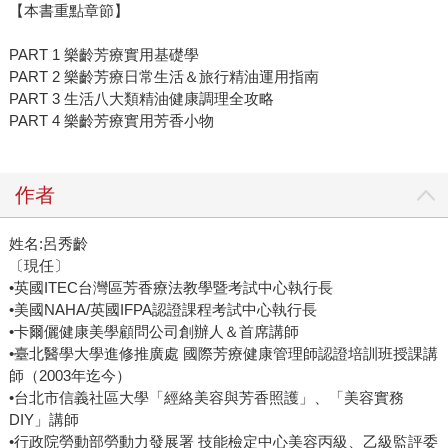
【本書重點章節】
PART 1 樂齡芳療實用基礎學
PART 2 樂齡芳療日常生活＆旅行精油運用指南
PART 3 生活八大類精油健康調理全攻略
PART 4 樂齡芳療實用芳香小物
作者
姓名:呂秀齡
〔現任〕
•英國ITEC台灣區芳香療法教學暨考試中心執行長
•美國NAHA/英國IFPA認證課程考試中心執行長
•卡爾儷健康美學顧問公司創辦人＆首席講師
•臺北醫學大學進修推廣處 國際芳療健康管理師認證培訓班授課講
師（2003年迄今）
•台北市信義社區大學「經絡美容與芳香照護」、「美容實務
DIY」講師
•行政院勞動部勞動力發展署 技能檢定中心美容丙級、乙級監評委