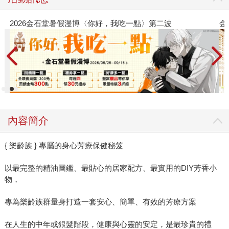
2026金石堂暑假漫博〈你好，我吃一點〉第二波
金
內容簡介
{ 樂齡族 } 專屬的身心芳療保健秘笈
以最完整的精油圖鑑、最貼心的居家配方、最實用的DIY芳香小
物，
專為樂齡族群量身打造一套安心、簡單、有效的芳療方案
在人生的中年或銀髮階段，健康與心靈的安定，是最珍貴的禮