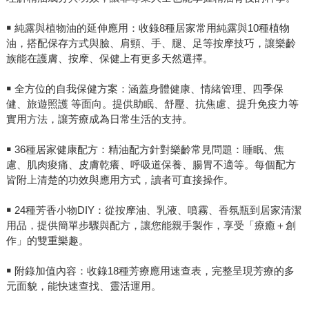
￭ 純露與植物油的延伸應用：收錄8種居家常用純露與10種植物
油，搭配保存方式與臉、肩頸、手、腿、足等按摩技巧，讓樂齡
族能在護膚、按摩、保健上有更多天然選擇。
￭ 全方位的自我保健方案：涵蓋身體健康、情緒管理、四季保
健、旅遊照護 等面向。提供助眠、舒壓、抗焦慮、提升免疫力等
實用方法，讓芳療成為日常生活的支持。
￭ 36種居家健康配方：精油配方針對樂齡常見問題：睡眠、焦
慮、肌肉痠痛、皮膚乾癢、呼吸道保養、腸胃不適等。每個配方
皆附上清楚的功效與應用方式，讀者可直接操作。
￭ 24種芳香小物DIY：從按摩油、乳液、噴霧、香氛瓶到居家清潔
用品，提供簡單步驟與配方，讓您能親手製作，享受「療癒＋創
作」的雙重樂趣。
￭ 附錄加值內容：收錄18種芳療應用速查表，完整呈現芳療的多
元面貌，能快速查找、靈活運用。