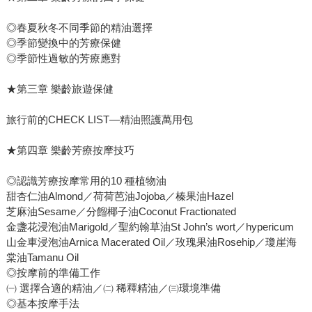
◎春夏秋冬不同季節的精油選擇
◎季節變換中的芳療保健
◎季節性過敏的芳療應對
★第三章 樂齡旅遊保健
旅行前的CHECK LIST—精油照護萬用包
★第四章 樂齡芳療按摩技巧
◎認識芳療按摩常用的10 種植物油
甜杏仁油Almond／荷荷芭油Jojoba／榛果油Hazel
芝麻油Sesame／分餾椰子油Coconut Fractionated
金盞花浸泡油Marigold／聖約翰草油St John’s wort／hypericum
山金車浸泡油Arnica Macerated Oil／玫瑰果油Rosehip／瓊崖海
棠油Tamanu Oil
◎按摩前的準備工作
㈠ 選擇合適的精油／㈡ 稀釋精油／㈢環境準備
◎基本按摩手法