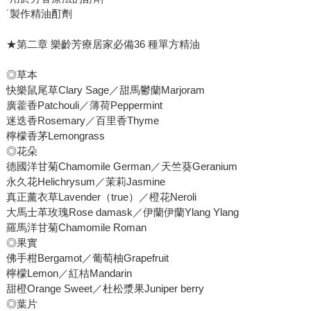
˙製作精油酊劑
★第二章 樂齡芳療居家必備36 種單方精油
◎草本
快樂鼠尾草Clary Sage／甜馬鬱蘭Marjoram
廣藿香Patchouli／薄荷Peppermint
迷迭香Rosemary／百里香Thyme
檸檬香茅Lemongrass
◎花朵
德國洋甘菊Chamomile German／天竺葵Geranium
永久花Helichrysum／茉莉Jasmine
真正薰衣草Lavender（true）／橙花Neroli
大馬士革玫瑰Rose damask／伊蘭伊蘭Ylang Ylang
羅馬洋甘菊Chamomile Roman
◎果實
佛手柑Bergamot／葡萄柚Grapefruit
檸檬Lemon／紅桔Mandarin
甜橙Orange Sweet／杜松漿果Juniper berry
◎葉片