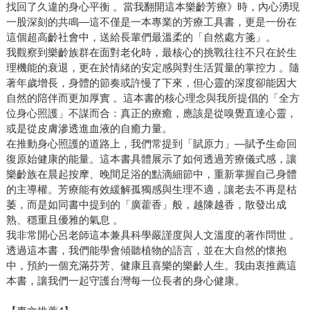
找回了久違的身心平衡 。當我翻開這本樂齡芳療》時，內心湧現
一股深刻的共鳴—這不僅是一本專業的芳療工具書，更是一份在
這個超高齡社會中，送給長輩們最溫柔的「自然處方箋」。
我觀察到樂齡族群在面對老化時，最核心的挑戰往往不只在於生
理機能的衰退，更在於情緒的安定感與對生活質量的掌控力 。隨
著年歲增長，身體的節奏或許慢了下來，但心靈的深度卻能因大
自然的陪伴而更加厚實 。這本書的核心理念與我所提倡的「全方
位身心照護」不謀而合：真正的療癒，應該是從嗅覺直達心靈，
或是從皮膚滲透進血液的自癒力量。
在推動身心照護的道路上，我們常提到「賦原力」—賦予生命回
復原始健康的能量。這本書具體展示了如何透過芳療儀式感，讓
樂齡族在晨起按摩、晚間足浴的點滴細節中，重新掌握自己身體
的主導權。芳療能有效緩解孤獨感與生理不適，讓老去不再是枯
萎，而是如同書中提到的「廣藿香」般，越陳越香，散發出成
熟、穩重且優雅的氣息 。
我非常開心呂老師這本兼具科學嚴謹度與人文溫度的著作問世 。
透過這本書，我們能學會傾聽植物的語言，並在大自然的懷抱
中，預約一個充滿芬芳、健康且喜樂的樂齡人生。我由衷推薦這
本書，讓我們一起守護台灣每一位長者的身心健康。