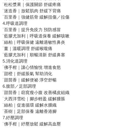
˙杜松漿果｜保護關節 舒緩疼痛
˙迷迭香｜放鬆肌肉 舒緩下背痛
˙百里香｜強健筋骨 緩解扭傷／拉傷
4.呼吸道調理
˙百里香｜提升免疫力 預防感冒
˙藍膠尤加利｜呼吸道保養 緩解咳嗽
˙絲柏｜呼吸保健 遠離過敏性鼻炎
˙薑｜溫暖調理 舒緩喉嚨痛
˙藍膠尤加利｜順暢清新 舒緩鼻塞
5.消化道調理
˙佛手柑｜讓心情愉悅 增進食慾
˙甜橙｜舒緩脹氣 幫助消化
˙甜茴香｜緩解便祕 淨空舒暢
6.腹部／足部調理
˙甜茴香｜窈窕瘦小腹 改善橘皮組織
˙大西洋雪松｜腳步輕盈 緩解腫脹
˙絲柏｜促進循環 緩解水腫織
˙茶樹｜足部保養 遠離香港腳
7.紓壓調理
˙佛手柑｜紓壓放鬆 緩解高血壓