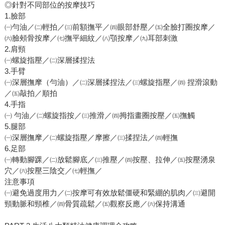
◎針對不同部位的按摩技巧
1.臉部
㈠勻油／㈡輕拍／㈢前額撫平／㈣眼部舒壓／㈤全臉打圈按摩／
㈥臉頰骨按摩／㈦撫平細紋／㈧顎按摩／㈨耳部刺激
2.肩頸
㈠螺旋指壓／㈡深層揉捏法
3.手臂
㈠深層撫摩（勻油）／㈡深層揉捏法／㈢螺旋指壓／㈣ 捏滑滾動
／㈤敲拍／順拍
4.手指
㈠ 勻油／㈡螺旋指按／㈢推滑／㈣拇指畫圈按壓／㈤撫觸
5.腿部
㈠深層撫摩／㈡螺旋指壓／摩擦／㈢揉捏法／㈣輕撫
6.足部
㈠轉動腳踝／㈡放鬆腳底／㈢推壓／㈣按壓、拉伸／㈤按壓湧泉
穴／㈥按壓三陰交／㈦輕撫／
注意事項
㈠避免過度用力／㈡按摩可有效放鬆僵硬和緊綳的肌肉／㈢避開
頸動脈和頸椎／㈣骨質疏鬆／㈤觀察反應／㈥保持溝通