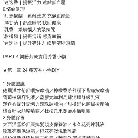
˙迷迭香｜提振活力 遠離低血壓
8.情緒調理
˙甜馬鬱蘭｜遠離焦慮 充滿正能量
˙洋甘菊｜舒緩睡眠 找回健康
˙乳香｜緩解惱人的緊箍咒
˙柑橘類｜提振情緒 感覺幸福
˙迷迭香｜提升專注力 喚醒清晰頭腦
PART 4 樂齡芳療實用芳香小物
★第一章 24 種芳香小物DIY
1.身體照護
德國洋甘菊舒眠按摩油／檸檬香茅舒緩下背痛按摩油
葡萄柚窈窕乳液／藍膠尤加利足踝消腫舒緩乳液
迷迭香提升記憶力滾珠調和油／甜橙消化順暢按摩油
檀香呼吸順暢噴霧／杜松漿果關節疼痛噴霧
2.身體保養
大西洋雪松舒緩掉髮頭皮保養油／永久花亮眸乳液
玫瑰亮顏保濕霜／橙花亮澤滋潤乳霜
絲柏促進循環足部去角質／茉莉Q 彈植萃精華油