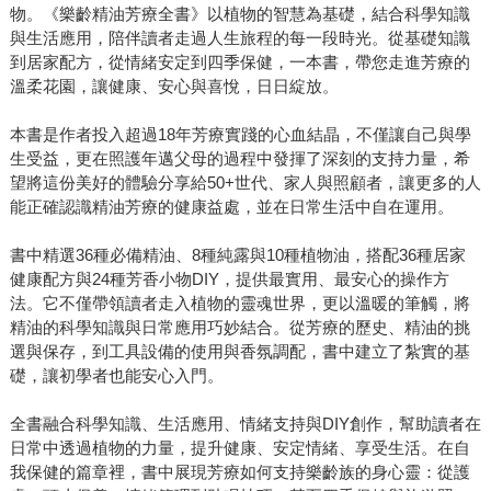
物。《樂齡精油芳療全書》以植物的智慧為基礎，結合科學知識
與生活應用，陪伴讀者走過人生旅程的每一段時光。從基礎知識
到居家配方，從情緒安定到四季保健，一本書，帶您走進芳療的
溫柔花園，讓健康、安心與喜悅，日日綻放。
本書是作者投入超過18年芳療實踐的心血結晶，不僅讓自己與學
生受益，更在照護年邁父母的過程中發揮了深刻的支持力量，希
望將這份美好的體驗分享給50+世代、家人與照顧者，讓更多的人
能正確認識精油芳療的健康益處，並在日常生活中自在運用。
書中精選36種必備精油、8種純露與10種植物油，搭配36種居家
健康配方與24種芳香小物DIY，提供最實用、最安心的操作方
法。它不僅帶領讀者走入植物的靈魂世界，更以溫暖的筆觸，將
精油的科學知識與日常應用巧妙結合。從芳療的歷史、精油的挑
選與保存，到工具設備的使用與香氛調配，書中建立了紮實的基
礎，讓初學者也能安心入門。
全書融合科學知識、生活應用、情緒支持與DIY創作，幫助讀者在
日常中透過植物的力量，提升健康、安定情緒、享受生活。在自
我保健的篇章裡，書中展現芳療如何支持樂齡族的身心靈：從護