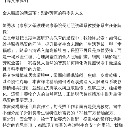
【專文推薦4】
全人照護的新選項：樂齡芳療的科學與人文
陳秀珍（康寧大學護理健康學院長期照護學系教授兼系主任兼院
長）
在長年耕耘長期照護研究與教育的過程中，我始終思索：如何在
維持醫療品質的同時，提升長者生命末期的「生活尊嚴」與「幸
福感」。隨著台灣邁入超高齡社會，長照不再只是身體勞務，而
是一場涵蓋生理、心理與靈性的全人照顧計畫。細閱《樂齡精油
芳療全書》，我看見大自然的智慧如何轉化為長照現場中最溫柔
且具科學實證的力量。
長者在機構或居家環境中，常面臨睡眠障礙、焦慮、皮膚乾癢，
甚至慢性疼痛。本書詳述精油如何透過嗅覺進入大腦邊緣系統影
響情緒與記憶，並經由皮膚吸收與血液循環，緩解症狀、延緩老
化。這種非藥物介入的自然療法，正是現代長照體系中提升生活
品質的重要選項。
本書架構嚴謹且具實作性，對長照工作者而言是寶貴教材。書中
不僅介紹了針對長者生理特性所需要的「24種單方精油配方」，
更針對「安全守則」給予了最專業的提醒—從嚴格的稀釋比例到
特定的宜忌事項 ，都體現了專業芳療師對生命安全的重視。我翻