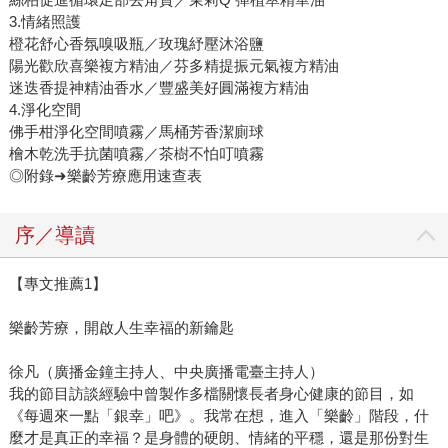
3.情緒照護
橙花舒心香氛嗅吸瓶／玫瑰紓壓沐浴鹽
陽光歡欣喜樂複方精油／芬多精提振元氣複方精油
迷迭香提神精油香水／豐盛美好圓滿複方精油
4.淨化空間
佛手柑淨化空間噴霧／馬桶芳香潔廁球
檜木乾洗手抗菌噴霧／茶樹不怕叮噴霧
◎附錄➜樂齡芳療應用速查表
序／導讀
【專文推薦1】
樂齡芳療，開啟人生幸福的新鑰匙
徐凡（廣播金鐘主持人、中央廣播電臺主持人）
我的節目訪談經驗中曾製作多檔關懷長者身心健康的節目，如
《每週來一點「銀幸」吧》。我常在想，進入「樂齡」階段，什
麼才是真正的幸福？是身體的硬朗、情緒的平穩，還是那份對生