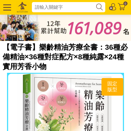
0
【電子書】樂齡精油芳療全書：36種必
備精油×36種對症配方×8種純露×24種
實用芳香小物
固定
版型