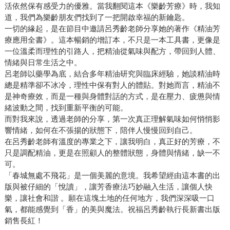
活依然保有感受力的優雅。當我翻閱這本《樂齡芳療》時，我知
道，我們為樂齡朋友們找到了一把開啟幸福的新鑰匙。
一切的緣起，是在節目中邀請呂秀齡老師分享她的著作《精油芳
療應用全書》。這本暢銷的增訂本，不只是一本工具書，更像是
一位溫柔而理性的引路人，把精油從氣味與配方，帶回到人體、
情緒與日常生活之中。
呂老師以藥學為底，結合多年精油研究與臨床經驗，她談精油時
總是精準卻不冰冷，理性中保有對人的體貼。對她而言，精油不
是神奇療效，而是一種與身體對話的方式，是在壓力、疲憊與情
緒波動之間，找到重新平衡的可能。
而對我來說，透過老師的分享，第一次真正理解氣味如何悄悄影
響情緒，如何在不張揚的狀態下，陪伴人慢慢回到自己。
在呂秀齡老師有溫度的專業之下，讓我明白，真正好的芳療，不
只是調配精油，更是在照顧人的整體狀態，身體與情緒，缺一不
可。
「春城無處不飛花」是一個美麗的意境。我希望經由這本書的出
版與被仔細的「悅讀」，讓芳香療法巧妙融入生活，讓個人快
樂，讓社會和諧 。願在這塊土地的任何地方，我們深深吸一口
氣，都能感覺到「香」的美與魔法。祝福呂秀齡執行長新書出版
銷售長紅！