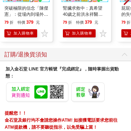
突破極限的信念「陳傑
腎臟求救中：真希望
屁屁
憲」：從場內到場外，
40歲之前洪永祥醫師
的失
台灣隊長全力以赴的堅
就告訴我這些事
379
379
79
折
特價
元
79
折
特價
元
79
折
持與自白 （限量典藏
「日常私服小卡組」）
加入購物車
加入購物車
訂購/退換貨須知
加入金石堂 LINE 官方帳號『完成綁定』，隨時掌握出貨動
態：
提醒您！！
金石堂及銀行均不會請您操作ATM! 如接獲電話要求您前往
ATM提款機，請不要聽從指示，以免受騙上當！