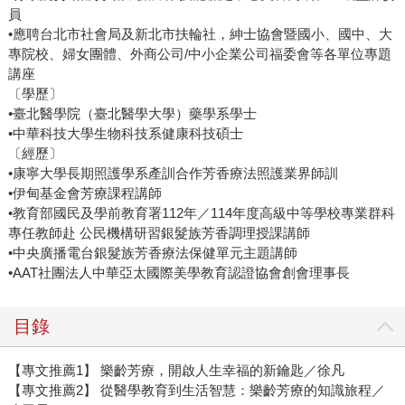
員
•應聘台北市社會局及新北市扶輪社，紳士協會暨國小、國中、大
專院校、婦女團體、外商公司/中小企業公司福委會等各單位專題
講座
〔學歷〕
•臺北醫學院（臺北醫學大學）藥學系學士
•中華科技大學生物科技系健康科技碩士
〔經歷〕
•康寧大學長期照護學系產訓合作芳香療法照護業界師訓
•伊甸基金會芳療課程講師
•教育部國民及學前教育署112年／114年度高級中等學校專業群科
專任教師赴 公民機構研習銀髮族芳香調理授課講師
•中央廣播電台銀髮族芳香療法保健單元主題講師
•AAT社團法人中華亞太國際美學教育認證協會創會理事長
目錄
【專文推薦1】 樂齡芳療，開啟人生幸福的新鑰匙／徐凡
【專文推薦2】 從醫學教育到生活智慧：樂齡芳療的知識旅程／