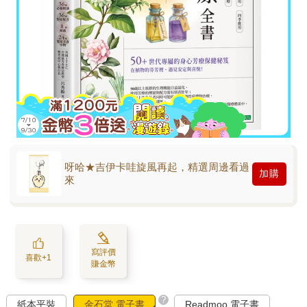
呀哈★吉伊卡哇旋風再起，精選周邊看過
加購
來
寫評價
喜歡+1
賺金幣
?
紙本平裝
金石堂 電子書
Readmoo 電子書