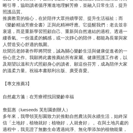
晰引導，協助讀者循序漸進地理解芳療，並融入日常生活，提升
照護品質。
推廣教育的核心，在於陪伴大眾持續學習、提升生活福祉；而
《樂齡精油芳療全書》正與此精神呼應。它提醒我們：老去並非
衰退，而是重新學習照顧自己、重新與自然連結的過程。透過一
縷香氣、一份溫柔的觸感，或一次靜心的陪伴，都能為長輩與家
人營造安心舒適的氛圍。
欣聞呂老師著作即將問世，誠為關心樂齡生活與健康促進者的一
份心意之作。我願將此書推薦給所有家屬、健康照護工作者，以
及期望以溫和方式照顧身心的讀者。願這份芬芳，成為陪伴大家
的溫柔力量。祝福本書順利出版、廣受喜愛。
【專文推薦3】
自然處方箋：在芳療裡找回樂齡幸福
詹茹惠（lueseeds 芙彤園創辦人）
多年來，我帶領芙彤園致力於推動自然農法與永續生活，始終深
信「土地好，植物就好；植物好，人就會好」 。在與土地共處的
過程中，我見證了無數生命透過純淨、無化學添加的植物能量，