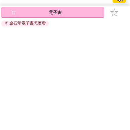
電子書
※ 金石堂電子書怎麼看
關於我們
門市查詢
分紅大聯盟
客服中心
加好友
訂閱
粉絲團
追蹤
聯絡我們
公司名稱：金石網絡股份有限公司
統編 : 70832800
食品業者登錄字號：A-170832800-00000-6
Copyright© 2000–2026 金石網絡股份有限公司