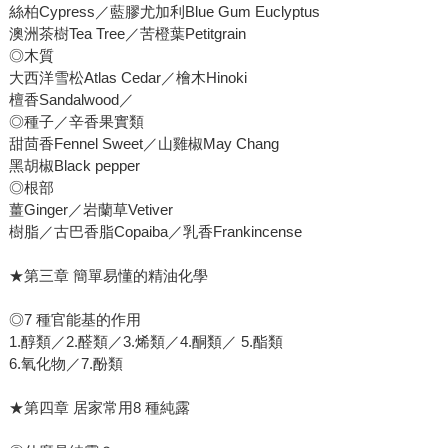
絲柏Cypress／藍膠尤加利Blue Gum Euclyptus
澳洲茶樹Tea Tree／苦橙葉Petitgrain
◎木質
大西洋雪松Atlas Cedar／檜木Hinoki
檀香Sandalwood／
◎種子／辛香果實類
甜茴香Fennel Sweet／山雞椒May Chang
黑胡椒Black pepper
◎根部
薑Ginger／岩蘭草Vetiver
樹脂／古巴香脂Copaiba／乳香Frankincense
★第三章 簡單易懂的精油化學
◎7 種官能基的作用
1.醇類／2.醛類／3.烯類／4.酮類／ 5.酯類
6.氧化物／7.酚類
★第四章 居家常用8 種純露