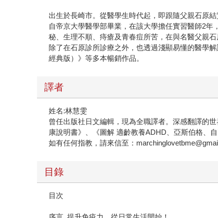
出生於長崎市。從醫學生時代起，即跟隨父親石原結
自帝京大學醫學部畢業，在該大學擔任實習醫師2年
秘、生理不順、痔瘡及青春痘所苦，在與名醫父親石
除了在石原診所診療之外，也透過淺顯易懂的醫學解
經典版）》等多本暢銷作品。
譯者
姓名:林慧雯
曾任出版社日文編輯，現為全職譯者。深感翻譯的世
康說明書》、《圖解 適齡教養ADHD、亞斯伯格、
如有任何指教，請來信至：marchinglovetbme@gmail
目錄
目次
序言 提升免疫力，從日常生活開始！