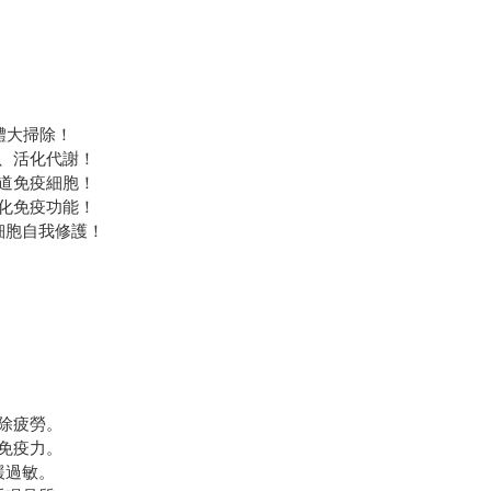
體大掃除！
、活化代謝！
道免疫細胞！
化免疫功能！
細胞自我修護！
。
除疲勞。
免疫力。
緩過敏。