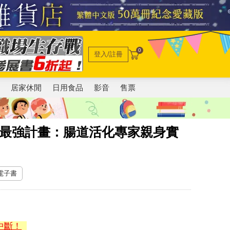
0
登入/註冊
電
居家休閒
日用食品
影音
售票
力最強計畫：腸道活化專家親身實
 電子書
中斷！