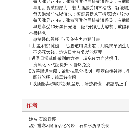
．每天睡足7小時，睡前可做伸展操或深呼吸，有助
．享用甜食減輕壓力，若大腦感受到幸福感，就能腸
．每天泡澡前先喝溫水；須讓肩膀以下徹底浸泡於水
．每天睡足7小時，睡前可做伸展操或深呼吸，有助
．早晨享受10分鐘日光浴，做2分鐘活力姿勢，就能
本書特色
．專業醫師親授「7天免疫力啟動計畫」
由臨床醫師設計，從腸道環境出發，用最簡單的生
．不必花大錢，透過日常習慣就能培養
透過日常就能做到的方法，讓免疫力自然提升。
．抗氧化 × 代謝提升 × 自然免疫
改善腸道生態，啟動抗氧化機制，穩定自律神經，
．圖解說明，簡單好實踐
以插圖與步驟式說明呈現，清楚易懂，易讀易上手
作者
姓名:石原新菜
溫活排寒&腸道活化名醫、石原診所副院長