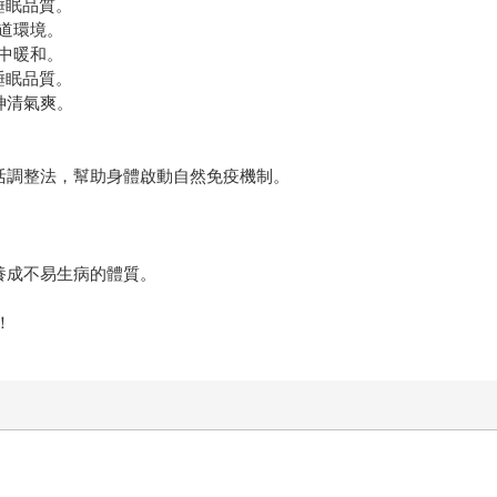
睡眠品質。
道環境。
中暖和。
睡眠品質。
神清氣爽。
活調整法，幫助身體啟動自然免疫機制。
養成不易生病的體質。
！