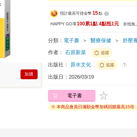
15
預計最高可得金幣
點
?
100累1點 4點抵1元
HAPPY GO享
折抵無
分類：
電子書
＞
醫療保健
＞
舒壓
作者：
石原新菜
追蹤
出版社：
原水文化
追蹤
?
加購
出版日：
2026/03/19
電子書
※ 本商品會員日滿額金幣加碼回饋最高15倍