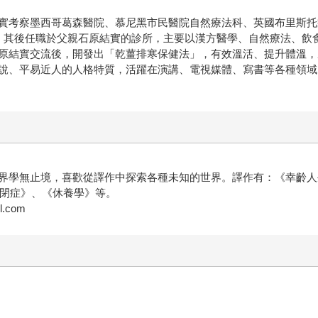
實考察墨西哥葛森醫院、慕尼黑市民醫院自然療法科、英國布里斯托癌
，其後任職於父親石原結實的診所，主要以漢方醫學、自然療法、飲
原結實交流後，開發出「乾薑排寒保健法」，有效溫活、提升體溫，
說、平易近人的人格特質，活躍在演講、電視媒體、寫書等各種領域
界學無止境，喜歡從譯作中探索各種未知的世界。譯作有：《幸齡人
自閉症》、《休養學》等。
.com