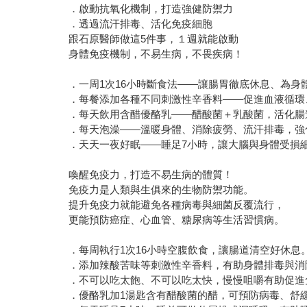
．啟動抗氧化機制，打造強健防禦力
．透過流汗排毒、活化免疫細胞
跟石原醫師做這5件事，１週就能啟動
身體免疫機制，不易生病，不畏疾病！
．一周1次16小時斷食法——讓腸胃徹底休息、為身
．每餐添加各種不同刺激性辛香料——促進血液循環
．每天飲用含醋優酪乳——醋酸菌＋乳酸菌，活化腸
．每天泡澡——溫暖身體、消除疲勞、流汗排毒，強
．天天一夜好眠——睡足7小時，讓大腦與身體受損
喚醒免疫力，打造不易生病的體質！
免疫力是人類與生俱來的生物防禦功能。
提升免疫力就能避免各種病毒與細菌反覆流行，
更能預防癌症、心血管、糖尿病等生活習慣病。
．每周執行1次16小時空腹飲食，讓腸道清空好休息
．添加辣酸苦味等刺激性辛香料，有助身體排毒與消
．不可以吃太飽、不可以吃太快，慢慢咀嚼有助促進
．優酪乳加1湯匙含有醋酸菌的醋，可預防病毒、舒