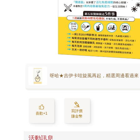
呀哈★吉伊卡哇旋風再起，精選周邊看過來
寫評價
喜歡+1
賺金幣
活動訊息