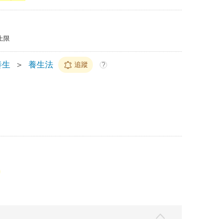
上限
養生
＞
養生法
追蹤
?