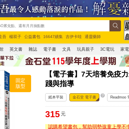
圭吾
楊双子
公益書包
16647續集
吉伊卡哇
通靈藥師
路邊攤新作
馬斯克
玩具總動員5
超慢跑
館
英文書
雜誌
電子書
文具
玩具親子
3C電玩
家
【電子書】7天培養免疫
固定
踐與指導
版型
?
紙本平裝
金石堂 電子書
Readmoo
315
元
認購希望書包，幫助弱勢孩童上學不