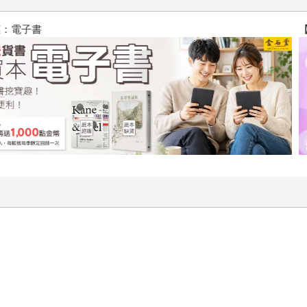
春光ｘ奇幻基地｜全書系展