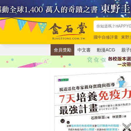
國中自修評量
東野
唯紅花綻放
奧德賽
會員獎勵
中文書
動漫ACG
親子