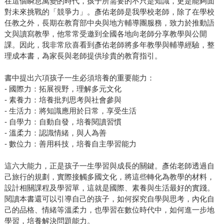
在這個瞬息萬變的時代，孩子所需要的不只是知識，更是能夠面
對未來挑戰的「競爭力」。彥佑老師是我學校老師，除了在學校
任教之外，長期在教育部中央與地方輔導團服務，致力於推動語
文與讀寫教學，他常常受邀到全國各地向老師分享教學與公開
課。因此，我非常欣喜看到彥佑老師將多年教學與輔導經驗，整
理成本書，為家長與老師提供珍貴的教育指引。
書中提出六項孩子一生必須培養的重要能力：
- 國際力：拓展視野，理解多元文化
- 素養力：培養批判思考與社會參與
- 生活力：將知識應用於日常，享受生活
- 自學力：自動自發，培養閱讀習慣
- 溫柔力：認識情緒，與人為善
- 數位力：善用科技，培養自主學習能力
這六大能力，正是孩子一生學習與成長的關鍵。彥佑老師透過自
己旅行的規劃，實際接觸多國文化，將這些轉化為教學的材料，
設計相關課程及學習單，這就是國際、素養與生活最好的實踐。
閱讀本書還可以引導自己的孩子，如何探究自學與思考，內化自
己的品格、情緒等溫柔力，也學習在數位時代中，如何進一步地
學習，培養解決問題能力。