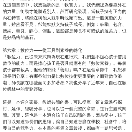
在這個章節中，我想強調的是「軟實力」。我們總認為要靠外在
的力量、衝勁才能勝過別人，然而研究發現，當孩子擁有正向的
內在特質，將能在與他人競爭時脫穎而出。這是一股沉潛的力
量，雖然看不見，卻能默默支持孩子成長。例如：鼓勵、包容、
接納、善良、靜心、體貼，這些都是師長不可或缺的溫柔力，也
是好品格的基石。
第六章：數位力——從工具到素養的轉化
「數位力」已從未來式轉為現在進行式。我們並不擔心孩子使用
數位的能力，而是擔心孩子是否具備應有的「數位素養」。每個
孩子都有載具，但他們都能「善用」嗎？在這個章節中，我想和
師長們分享：有哪些能力是比數位技術更重要的？面對數位浪
潮，師長該在哪些面向多加著墨？我也分享了近年來，自己在數
位叢林中的實務經驗。
這是一本適合家長、教師共讀的書，可以從單一篇文章進行探
討、延伸、經驗分享，也可以從一個完整的章節，進行主題式閱
讀。其實，這也是一本適合孩子自己閱讀的書，因為從中，孩子
們可以知道師長們的思維，讓自己知道怎麼在學校、社會中，培
養自己的競爭力。在本書的每篇文章最後，都編有一題思考題，