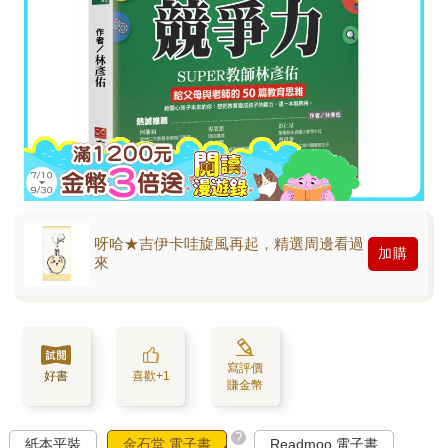
呀哈★吉伊卡哇旋風再起，精選周邊看過
加購
來
寫評價
好書
喜歡+1
賺金幣
?
紙本平裝
金石堂 電子書
Readmoo 電子書