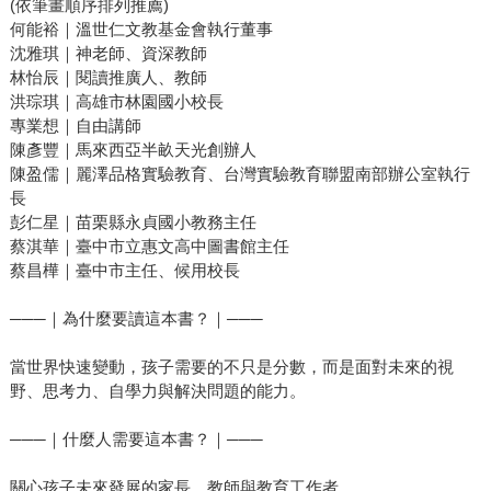
(依筆畫順序排列推薦)
何能裕｜溫世仁文教基金會執行董事
沈雅琪｜神老師、資深教師
林怡辰｜閱讀推廣人、教師
洪琮琪｜高雄市林園國小校長
專業想｜自由講師
陳彥豐｜馬來西亞半畝天光創辦人
陳盈儒｜麗澤品格實驗教育、台灣實驗教育聯盟南部辦公室執行
長
彭仁星｜苗栗縣永貞國小教務主任
蔡淇華｜臺中市立惠文高中圖書館主任
蔡昌樺｜臺中市主任、候用校長
───｜為什麼要讀這本書？｜───
當世界快速變動，孩子需要的不只是分數，而是面對未來的視
野、思考力、自學力與解決問題的能力。
───｜什麼人需要這本書？｜───
關心孩子未來發展的家長、教師與教育工作者。