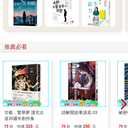
SEL最後的目標，是希望我們每個個體都可以影響社會、貢獻社
會，這些都是奠基於良好的身心素質—如何負責任地做出決定。
負責本身就是一種自我察覺與管理，做決定的行動則能影響小型
或中大型社會。我們要帶孩子三思而後行，先想想自己的決定是
否正確，有沒有能力承擔後果，俟一切都沒有問題之後，再採取
行動，並期待行動的結果是能發揮正向力量的。
平時，我會讓孩子做一張「自我責任表」，每日勾選自己的「行
為管理」，例如：「是否有讓老師提醒、是否有主動交作業、是
推薦必看
否有聽到鐘聲準時進教室、是否有清掃好自己的座位、是否有控
制好自己的情緒……」，這些就是一種「管理」，當做好這些管
理時，就是為自己負責。
當孩子擁有負責任的能力，在往後所訂下的決定，就會回應到自
己曾經立下的信念，以終為始，好好完成自己的未來規劃。
SEL目前正為教育部列為五年期的中長程計畫，在現階段，著力
於孩子的「自我力」，包括自我覺察與管理，除了情緒的面向，
還包括做好自己的本份、養成自發、自律、自動自發的習慣；等
親師生普遍有了最基礎的認知，我們才能持推動未來的其他方
廿載．繁華夢 護玄出
請解開故事謎底 03
祕密
向。
道20週年創作集
315
150
79
折
特價
元
79
折
特價
元
79
折
親師生想一想