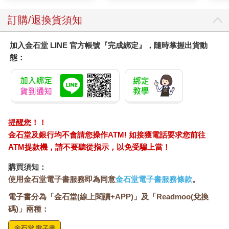
動自發」，則需嚴格檢視。
例如，我會要求孩子們，進到教室的第一件事就是將門窗打開，
訂購/退換貨須知
毋需老師提醒；聽到鐘聲，就要自動進教室安靜坐好；看到同學
做錯事，就要主動告訴老師……簡而言之，就是我們常說的：
加入金石堂 LINE 官方帳號『完成綁定』，隨時掌握出貨動
「對的時間做對的事。」也許一開始需要多次提醒、磨合，但時
態：
間久了，師生間形成默契，孩子也養成習慣，自然就成為日常生
活的一部分了。
不論是家庭抑或學校教育，我們都希望孩子養成自動自發的好習
慣，一旦養成，就不必再苦口婆心地一再提醒了，而師長的責
任，在於「精緻化」孩子的行為。例如，孩子已經養成固定時間
掃地，便可以再要求他如何把地掃得更乾淨；又例如已經養成主
提醒您！！
動剪報、寫眉批的習慣，便可再要求加入成語、名言錦句等。
金石堂及銀行均不會請您操作ATM! 如接獲電話要求您前往
ATM提款機，請不要聽從指示，以免受騙上當！
從策略學習到自主學習
在長期的教育實戰經驗中，我發現一旦孩子肯主動，師長就輕鬆
購買須知：
了。而把這樣的信念延伸到「自主學習」上，便是要讓孩子在沒
使用金石堂電子書服務即為同意
金石堂電子書服務條款
。
有老師的情況下，依舊能獨力、獨立學習。
以這次疫情而言，延後兩周開學，許多學校紛紛分享孩子們的自
電子書分為「金石堂(線上閱讀+APP)」及「Readmoo(兌換
學方法。有的孩子說，因為老師平常有教如何找資料、畫重點，
碼)」兩種：
所以就算不能到學校上課，也能在網路文章或線上課程中閱讀、