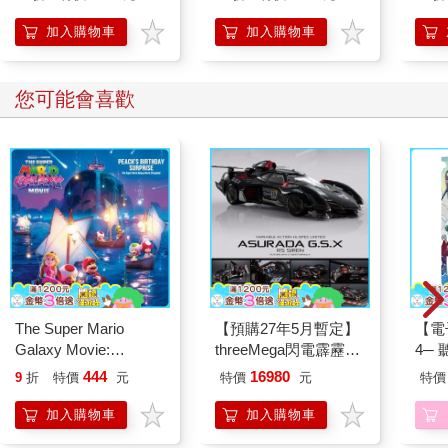
說說看，當孩子有各種情緒時，你會怎麼引導呢？
加入購物車
加入購物車
◎為什麼孩子要自學
自主性—素養教育的新趨勢
您可能會喜歡
幾年前，新冠病毒疫情延燒全球，台灣教育界也開始積極布局線
上學習課程。無獨有偶，今年正逢新課綱上路，而課綱中提及的
核心素養之一，便是「自主行動」，套用在學生的學習上，就是
「自主學習」；如果將之運用在家庭中，便是希望養成吾人常說
的「自動自發」，培養責任感。
自主行動的概念很廣，廣義來說，包括理解自我的身心素質和自
我精進的方法、學習系統思考與解決問題的策略，以及嘗試規畫
執行與創新應變的方法；狹義來說，就是希望孩子可以自覺地完
成一個行動方案或表現任務，不需要旁人提醒，就能有意識地覺
察到這是屬於自己的分內責任，而能出於自我意願去完成。
The Super Mario
【預購27年5月暫定】
【電
培養孩子自動自發的好習慣
Galaxy Movie:
threeMega閃電霹靂車
4─
在執行任務的過程中，不用聚焦於孩子完成的精緻度，因為「自
Peach`s Birthday
VA Hi-SPEC UNITED
期挑
444
16980
9
折
特價
元
特價
元
特價
Surprise: The Super
阿斯拉 G.S.X RS
主行動」強調的重點在於「自動自發」：在某時刻某地點該做某
Mario Galaxy Movie
SIREN 黑色限定
件事，不拖延、不抱怨、不指責，將分內的事準時完成。所以，
加入購物車
加入購物車
Storybook
做好固然可以給予獎勵，做不好也不用過於苛責；但是否能「自