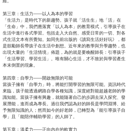
維。
第三章：生活力——以人為本的學習
「生活力」是時代下的新趨勢。孩子就「活生生」地「活」在
「生命」中，我們應落實「以人為本」的教育模式，引導孩子在
生活中進行各式學習。包括走入大自然、感受日常的一切、對各
式生活文本有所覺知。如同先前出版的《讀寫生活好好玩》，都
是鼓勵師長帶孩子在生活中創想。近年來的教學與升學趨勢，也
出現大量的「生活情境」佈題，為的就是要喚醒師長：引導孩子
「生活學習、學習生活」。唯有關心生活，才不致於與學習產生
本末倒置的現象。
第四章：自學力——開啟無限的可能
當孩子擁有「自學力」時，將能打開學習的無限可能。資訊時代
來臨，孩子能透過網路自學各種知識，深度絕對能超越老師的學
識知能。當孩子擁有興趣，就能隨著自己的步調去深入探究、發
展潛能，進而成為專長。過往我們認為好的師長是學問淵博、給
予無限知識的人；然而如今的好老師，已轉型為「能引導孩子自
學」且「能陪伴輔助學習」的人師了。
第五章：溫柔力——正向內在的軟實力