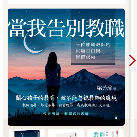
趕緊跟上腳步，以免招致意想不到的後果。
當有了覺察之後，還需進一步學習如何與他人、社會互動，有時
候可以不理會，有時候可以有意識地跟著大家一起做，有時候必
要的盲從也是明哲保身之道，當然，如果想特立獨行，也是社會
覺察下的一種決定，重要的是，不要傷害到他人。
人際關係的技巧
每個人雖然都是獨立的個體，但不代表每個人不需要依靠他人就
可以生活。在目前的教育趨勢中，有許多的團隊合作、小組學
習，都是在培養孩子「人際關係」的能力。合作、小組，看似容
易，其實是一門很大的學問，孩子需要在小團體中，學會傾聽、
包容、妥協、尊重，當孩子離開學校，回到生活與社會面向，便
會發現，這些都是人際關係必備的知能。
平常，師長也可以刻意引導孩子學習「人際關係」，讓孩子有機
會與社區人士互動，看看孩子怎麼與他人應對進退；也可以採取
情境模擬的方式，看看遇到當下的情況，可以怎麼解決問題。此
外，也有一些人際互動的負面新聞，往往在於「說話態度」讓對
方不滿意，因此，「好好說話」也是人際關係技巧的重要關鍵。
負責任的決定