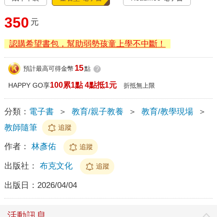
350
元
認購希望書包，幫助弱勢孩童上學不中斷！
15
預計最高可得金幣
點
?
100累1點 4點抵1元
HAPPY GO享
折抵無上限
分類：
電子書
＞
教育/親子教養
＞
教育/教學現場
＞
教師隨筆
追蹤
作者：
林彥佑
追蹤
出版社：
布克文化
追蹤
出版日：
2026/04/04
活動訊息