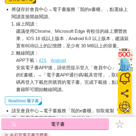
消化；有的孩子因為學習了筆記、歸納的方法，所以在家自學時
也能用同樣的方式去分析、整合資料。這些，都是一種自主學習
將儲存於會員中心→電子書服務「我的e書櫃」，點選線上
行為。
閱讀直接開啟閱讀。
線上閱讀：
擁有自學力，就擁有無限的世界
建議使用Chrome、Microsoft Edge 有較佳的線上瀏覽效
其實，當孩子有能力自學，他就有更大的能量去探索無垠的世
果， iOS 16 或以上版本，Android 6.0 以上版本，建議裝
界。曾有研究指出，十歲以前是「學習閱讀」，十歲以後是「閱
置有6GB以上的記憶體，至少有 30 MB以上的容量。
讀學習」。前者指的是，十歲以前的孩子藉由閱讀獲得各種策略
離線閱讀：
知識，以便日後能懂得如何學習；而十歲以後的孩子，便是運用
APP下載：
iOS
Android
之前所建構出來的策略，再去探索更多的知識。簡而言之，十歲
之後就是「自學」的階段。
安裝電子書APP後，請依照提示登入「會員中心」→「我
當孩子有能力自學，就能創造更多的可能。這十年來，出現了許
的E書櫃」→「電子書APP通行碼/載具管理」，取得通行
多創新名詞，像區塊鏈、大數據、行動支付、雲端計算、QR
碼再登入下載您所購買的電子書。完成下載後，點選任一
Code、YouTuber、AI、AR、VR、ChatGPT，還有許多常見的科
書籍即可開始離線閱讀。
技軟體等，這些全都不是在老師的教導或正規教育體系中發明出
來的；簡單來說，這些都是因自學行為衍生而來的。因此，我們
應該允許孩子有更多自主發想，無論是真實情境的想像或是虛擬
請至會員中心→電子書服務「我的e書櫃」領取複製『兌換
夢幻。
碼』至電子書服務商Readmoo進行兌換。
電子書
自學力，引領未來時代
退換貨須知：
未來的時代將如何變化，我們無法得知，但是因為自學，乃至跳
※ 金石堂電子書怎麼看
因版權保護，您在金石堂所購買的電子書僅能以金石堂專屬