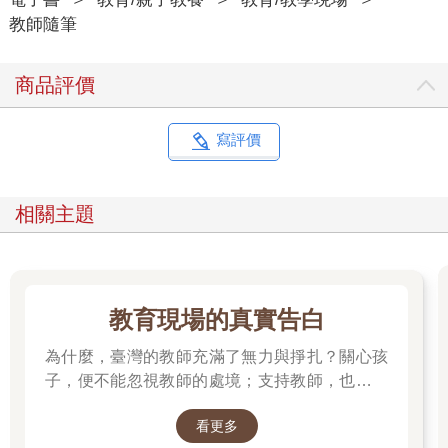
法，都是從覺察開始的。然而，有了覺察還不夠，因為覺察屬於
教師隨筆
內在性質，需透過各種管理技巧，才能讓內在的情緒，不致於持
續在內心發酵或表現出外顯行為而影響他人(尤其負面覺察)；因
商品評價
此，第二得「自我管理」也是重要的面向。
如何做好「自我管理」呢？最直接也最傳統的方式，就是「指
導」--我教你怎麼管理情緒。然而，每個人的情緒忍受度不同，再
寫評價
加上每個人是由複雜的生命經歷所組成，很難透過單一指導來協
助他人管理自我；因此，我們可以帶著孩子，透過閱讀中的人物
與事件的經驗、真實他人的經驗，來模仿他人的管理行為，而前
相關主題
提是，孩子需要有自我判斷力，來意識這個管理行為是否合宜。
過往，我們所認為的「不能哭、不要難過」等語彙，也慢慢被推
翻，因為「壓抑」並不是一件可取的事。
社會覺察
教育現場的真實告白
管理好自我之後，便是社會覺察。我們還要讓孩子學習察顏觀
色，判斷目前大家的情緒為何；例如，如果發現街道空蕩蕩的，
為什麼，臺灣的教師充滿了無力與掙扎？關心孩
要推論可能發生什麼事？又或，如果一個人這幾天忽然和以往個
子，便不能忽視教師的處境；支持教師，也就是
性不太一樣的時候，可能發生什麼事情，當下再決定要採取什麼
守護孩子的未來。
行動。前幾天，一則救災的新聞，許多人聽到誤報的警鈴，大家
看更多
急忙往外避難，這就是一種「社會覺察」--我看到大家怎麼做，我