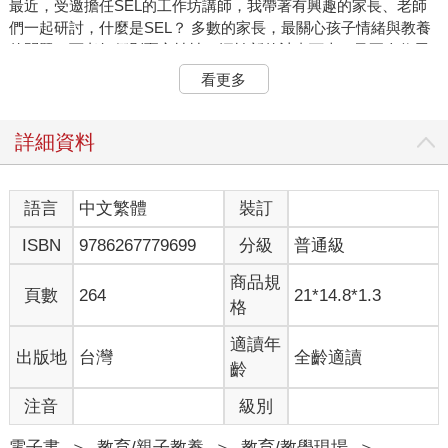
最近，受邀擔任SEL的工作坊講師，我帶著有興趣的家長、老師
們一起研討，什麼是SEL？ 多數的家長，最關心孩子情緒與教養
的問題，而老師們則憂心忡忡，深怕新的計畫下來，又要人仰馬
翻了。其實，淺顯而言，只要掌握五個面向，就算是達成SEL的
看更多
重要內涵了----那便是「自我覺察、自我管理、社會覺察、人際關
係、負責任的決定」。
詳細資料
自我覺察
我們可以怎麼跟孩子們互動「自我覺察」呢？例如，我會請孩子
們閉上眼睛，在不受外物干擾的情況下，靜下心來想想看，今
語言
中文繁體
裝訂
天、最近或是曾經的一個事件，帶來怎樣的心情？這個心情可能
ISBN
9786267779699
分級
普通級
是正向，也可能是負向，都可以被接受。在這個環節，主要就是
在進行第一層的內涵。
商品規
此外，還可以讓孩子覺察此刻、當下、過往的心理感受、情緒反
頁數
264
21*14.8*1.3
格
應等，當孩子學會覺察與辨識自己的情緒時，才有辦法進行後續
的管理與行動。我也會提供一些情緒詞彙、各種表達方式，讓孩
適讀年
出版地
台灣
全齡適讀
子知道自己的情緒。
齡
自我管理
注音
級別
有了覺察之後，下一個步驟便是「管理」。我們都需先經歷「覺
察」，才有辦法感受當下的自我，因為所有的反應、行動、想
電子書
＞
教育/親子教養
＞
教育/教學現場
＞