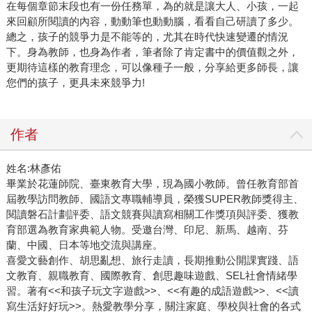
在每個章節末段也有一份任務單，為的就是讓大人、小孩，一起
來回顧所閱讀的內容，動動筆也動動腦，看看自己研讀了多少。
總之，孩子的競爭力是不能等的，尤其在時代快速變遷的情況
下。身為教師，也身為作者，筆者除了肯定書中的價值觀之外，
更期待這樣的教育理念，可以像種子一般，分享給更多師長，讓
您們的孩子，更具未來競爭力!
作者
姓名:林彥佑
畢業於花蓮師院、臺東教育大學，現為國小教師。曾任教育部首
屆教學訪問教師、國語文專職輔導員，榮獲SUPER教師獎得主、
閱讀磐石計劃評委、語文競賽與讀寫相關工作獎項與評委、獲教
育部選為教育家典範人物。受邀台灣、印尼、新馬、越南、芬
蘭、中國、日本等地交流與講座。
喜愛文藝創作、胡思亂想、旅行走讀，長期推動公開課實踐、語
文教育、親職教育、國際教育、創思趣味遊戲、SEL社會情緒學
習。著有<<和孩子玩文字遊戲>>、<<有趣的成語遊戲>>、<<讀
寫生活好好玩>>。熱愛教學分享，關注家庭、學校與社會的各式