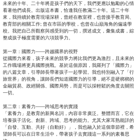
未來的十年、二十年將是孩子們的天下，我們更應以勉勵的心情
看著他們成長。出版這本書，恰逢我任教滿二十年。這二十年
來，我持續於教育現場深耕，曾經在教室裡，也曾接手教育局、
教育部的相關工作; 曾在市區的學校，也曾在山巔海角的偏遠學
校。我把自己所觀察與感受到的一切，撰述成文，彙集成書，綜
整成孩子極度需要的六項競爭力。
第一章：國際力——跨越國界的視野
從國際力來看，孩子未來的競爭力將比我們更為激烈，且未來的
工作職場將更具國際挑戰。基於這個原因，我羅列了「國際力」
的八篇文章，引導師長帶著孩子一起學習。我也特別融入了「行
旅世界」的視角，讓師長們知道國際力的引導，絕不是硬梆梆的
金融貿易、政經關係、國際局勢，而是可以採輕鬆的角度去關照
一切。
第二章：素養力——跨域思考的實踐
「素養力」是教育的新興名詞，內容非常廣泛。整體而言，它在
培養孩子活化、創新、跨域、思考的能力。尤其大家耳熟能詳的
「自發、互動、共好（自動好）」，我也融入於這個章節裡，希
望師長可以在日常生活中，帶著孩子去實踐這一系列的素養思