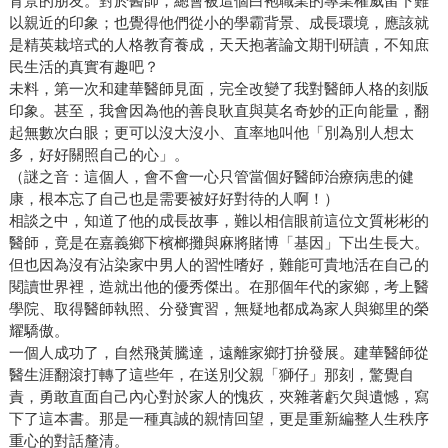
背景的朋友。對於醫師，總會被這個白袍職業的專業權威留下難
以親近的印象；也覺得他們從小的學霸背景、成長環境，應該就
是精英栽培式的人格教育養成，天天抱著論文期刊研讀，不知庶
民生活的真實有趣吧？
未料，第一次和建華醫師見面，完全改變了我對醫師人格的刻版
印象。甚至，我會因為他的善良耿直與莫名奇妙的正向能量，翻
起無數次白眼；更可以沒大沒小、直率地叫他「別為別人想太
多，好好關照自己的心」。
（謎之音：這個人，會不會一心只管當個好醫師治療病患的健
康，根本忘了自己也是需要被好好對待的人啊！）
相談之中，知道了他的成長故事，難以相信眼前這位文質彬彬的
醫師，竟是在嘉義鄉下檳榔攤與麻將賭博「基因」下出生長大。
但也因為沒有沾染家中男人的習性嗜好，難能可貴地活在自己的
閱讀世界裡，造就出他的優秀傑出。在那個年代的家鄉，考上醫
學院、取得醫師執照、分發實習，無疑地都成為家人與鄉里的榮
耀驕傲。
一個人成功了，自然飛黃騰達，遠離家鄉打拚發展。建華醫師從
醫生涯翻滾打轉了這些年，在送別父親「獅仔」那刻，驚覺自
責，勇敢直面自己內心對於家人的愧疚，夾雜著虧欠與遺憾，寫
下了這本書。那是一種真誠的親情回望，更是重新編整人生秩序
重心的對話釐清。