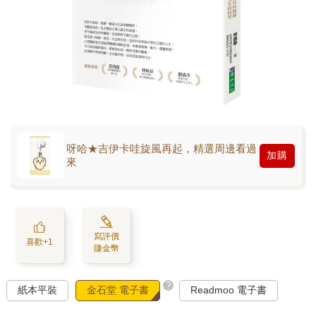
呀哈★吉伊卡哇旋風再起，精選周邊看過
加購
來
寫評價
喜歡+1
賺金幣
?
紙本平裝
金石堂 電子書
Readmoo 電子書