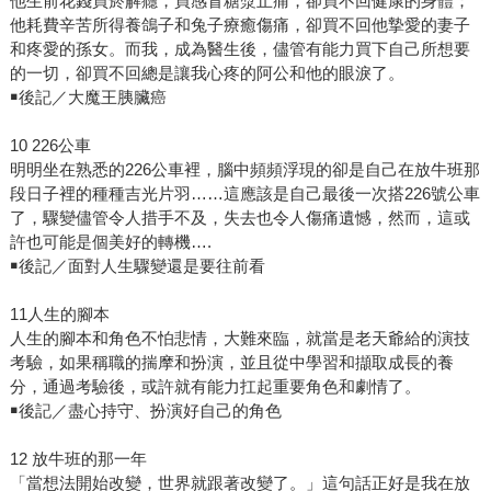
他生前花錢買菸解癮，買感冒糖漿止痛，卻買不回健康的身體；
他耗費辛苦所得養鴿子和兔子療癒傷痛，卻買不回他摯愛的妻子
和疼愛的孫女。而我，成為醫生後，儘管有能力買下自己所想要
的一切，卻買不回總是讓我心疼的阿公和他的眼淚了。
￭後記／大魔王胰臟癌
10 226公車
明明坐在熟悉的226公車裡，腦中頻頻浮現的卻是自己在放牛班那
段日子裡的種種吉光片羽……這應該是自己最後一次搭226號公車
了，驟變儘管令人措手不及，失去也令人傷痛遺憾，然而，這或
許也可能是個美好的轉機….
￭後記／面對人生驟變還是要往前看
11人生的腳本
人生的腳本和角色不怕悲情，大難來臨，就當是老天爺給的演技
考驗，如果稱職的揣摩和扮演，並且從中學習和擷取成長的養
分，通過考驗後，或許就有能力扛起重要角色和劇情了。
￭後記／盡心持守、扮演好自己的角色
12 放牛班的那一年
「當想法開始改變，世界就跟著改變了。」這句話正好是我在放