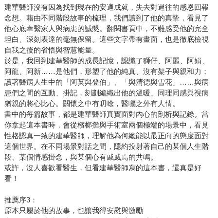
建華醫師沒有因為找到現在的安適成就，失去對過往的感恩回報
念想。藉由不同階段故事的梳理，我們讀到了他的真摯，看見了
他心底牽繫家人與病患的誠懇。翻閱書頁中，不難感受他的完全
坦白、深刻表達的毫無保留。這些文字帶有畫面，也是徹底檢視
自我之後的省悟與智慧能量。
於是，我回到建華醫師的成長記憶，認識了獅仔、阿麗、阿娟、
阿龍、阿新……是他們，形塑了他的純真、沒有架子與親和力；
讀著醫病人生中的「阿英與登伯」、「與清德與雪花」……與病
患們之間的互動、掛記，刻劃編織出他的溫暖、同理同感與視病
猶親的將心比心。關懷之中有叨唸，醫囑之外有人情。
書中的每篇故事，都是建華醫師真實面對內心的剖析與記錄。當
你拿起這本書時，會從檳榔攤與手術室兩個極端的場景中，看見
性格認真一致的建華醫師，理解他為何總能以最正向的態度面對
這個世界。在不同場景對話之間，隱約投射著自己的某個人生階
段、某個情感掛念，與某個心有戚戚焉的共鳴。
或許，沒人喜歡看醫生，但看建華醫師寫的這本書，還真是好
看！
推薦序3：
原本只屬於他的故事，也讓我得安慰與激勵