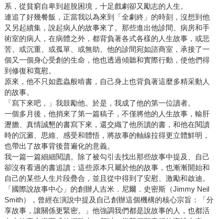
系，從貧窮自卑到超脫困境，十足戲劇卻又勵志的人生。
連追了好幾餐飯，正當我以為來到「全劇終」的時刻，沒想到他
又另起續集，說起病人的故事來了。那些進出他診間、病房和手
術室的病人，在病體之外，都背負著各式各樣的人生故事，或悲
苦、或沉重、或孤單、或無助。他的診間宛如諮商室，承接了一
個又一個身心受創的生命，他也透過傾聽和實際行動，使他們得
到修復和寬慰。
原來，他不只如蠹蟲般啃書，自己身上也背負著這麼多精采動人
的故事。
「寫下來吧，」我鼓勵他。於是，我成了他的第一位讀者。
一個多月後，他捎來了第一篇稿子，不僅將他的人生故事，輸肝
瀝膽、真情誠懇的書寫下來，還交織了他所讀的書，和他在閱讀
時的沉澱、思維、感受和體悟，將故事的軸線拉得更立體鮮明，
也帶出了故事背後普遍化的意義。
我一篇一篇細細閱讀。除了被勾引去找出那些故事中提及、自己
卻沒有看過的書追讀；這些原本只屬於他的故事，也漸漸開始和
自己的某些人生片段疊合，並且從中得到了安慰、激勵和啟迪。
「國際說故事中心」的創辦人吉米．尼爾．史密斯（Jimmy Neil
Smith），曾經在演說中提及自己創辦這個機構的核心宗旨：「分
享故事，讓關係更緊密。」他強調我們都是說故事的人，也都活