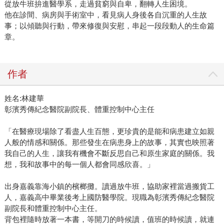
從放牛班拚進醫學系，走過貧窮與自卑，翻轉人生困境。
他在診間、病房與手術室中，看見病人身後各自沉重的人生故
事；以傾聽與行動，帶來修復與安慰，串起一段段動人的生命篇
章。
作者
姓名:林建華
彰濱秀傳紀念醫院副院長、體重控制中心主任
「在醫療現場除了看盡人生百態，更珍貴的是能和病患建立如親
人般的情感和關係。那些發生在病患身上的故事，其實也映照著
我自己的人生，讓我有機會不斷反思自己和原生家庭的關係。我
想，我和故事中的每一個人都會同感欣喜。」
出身嘉義靠海小鎮的檳榔攤。讀過放牛班，協助家裡當過搬貨工
人，嘉義高中畢業後考上國防醫學院。現職為彰濱秀傳紀念醫院
副院長和體重控制中心主任。
背包裡隨時放著一本書，等開刀的時候讀，值班的時候讀，就連