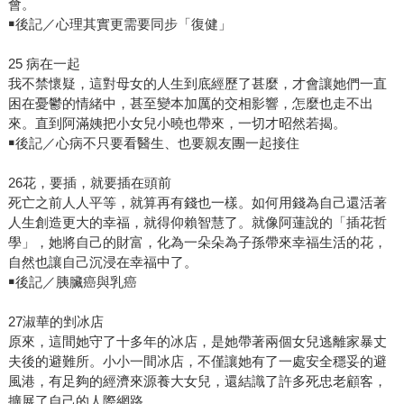
會。
￭後記／心理其實更需要同步「復健」
25 病在一起
我不禁懷疑，這對母女的人生到底經歷了甚麼，才會讓她們一直
困在憂鬱的情緒中，甚至變本加厲的交相影響，怎麼也走不出
來。直到阿滿姨把小女兒小曉也帶來，一切才昭然若揭。
￭後記／心病不只要看醫生、也要親友團一起接住
26花，要插，就要插在頭前
死亡之前人人平等，就算再有錢也一樣。如何用錢為自己還活著
人生創造更大的幸福，就得仰賴智慧了。就像阿蓮說的「插花哲
學」，她將自己的財富，化為一朵朵為子孫帶來幸福生活的花，
自然也讓自己沉浸在幸福中了。
￭後記／胰臟癌與乳癌
27淑華的剉冰店
原來，這間她守了十多年的冰店，是她帶著兩個女兒逃離家暴丈
夫後的避難所。小小一間冰店，不僅讓她有了一處安全穩妥的避
風港，有足夠的經濟來源養大女兒，還結識了許多死忠老顧客，
擴展了自己的人際網路。