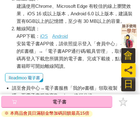
建議使用Chrome、Microsoft Edge 有較佳的線上瀏覽效
果， iOS 16 或以上版本，Android 6.0 以上版本，建議裝
置有6GB以上的記憶體，至少有 30 MB以上的容量。
離線閱讀：
APP下載：
iOS
Android
安裝電子書APP後，請依照提示登入「會員中心」→「我
的E書櫃」→「電子書APP通行碼/載具管理」，取得通行
會
碼再登入下載您所購買的電子書。完成下載後，點選任一
書籍即可開始離線閱讀。
員
日
請至會員中心→電子書服務「我的e書櫃」領取複製『兌換
碼』至電子書服務商Readmoo進行兌換。
電子書
退換貨須知：
※ 本商品會員日滿額金幣加碼回饋最高15倍
因版權保護，您在金石堂所購買的電子書僅能以金石堂專屬
的閱讀軟體開啟閱讀，無法以其他閱讀器或直接下載檔案。
依據「消費者保護法」第19條及行政院消費者保護處公告之
「通訊交易解除權合理例外情事適用準則」，非以有形媒介