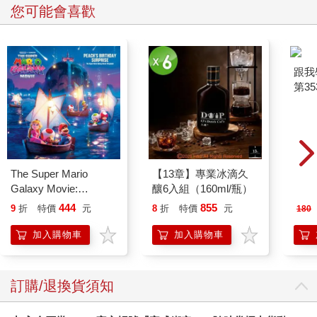
您可能會喜歡
The Super Mario
【13章】專業冰滴久
跟我
Galaxy Movie:
釀6入組（160ml/瓶）
第35
Peach`s Birthday
444
855
9
折
特價
元
8
折
特價
元
180
Surprise: The Super
Mario Galaxy Movie
加入購物車
加入購物車
Storybook
訂購/退換貨須知