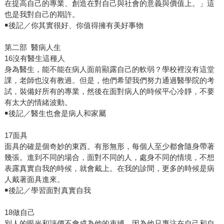
在提高自己的專業、創造在對自己與社會的意義與價值上。」這
也是我對自己的期許。
￭後記／你其實很好、你值得擁有美好事物
第二部 醫病人生
16沒有醫生這種人
身為醫生，能不能在病人面前顯露自己的軟弱？學校裡沒有這堂
課，老師也沒有教過。但是，他們希望我們努力通過醫學院的考
試，裝備好所有的專業，然後在面對病人的時候平心冷靜，不要
有太大的情緒波動。
￭後記／醫生也會是病人和家屬
17面具
面具的確是個奇妙的東西。有形無形，每個人至少都會隨身帶著
幾張。進到不同的場合，面對不同的人，處身不同的情境，不想
表露真實自我的時候，就會戴上。在我的診間，更多的時候是病
人戴著面具進來。
￭後記／學習面對真實自我
18做自己
別人的眼光和評價不會成為他的束縛，因為他只專注在自己和自