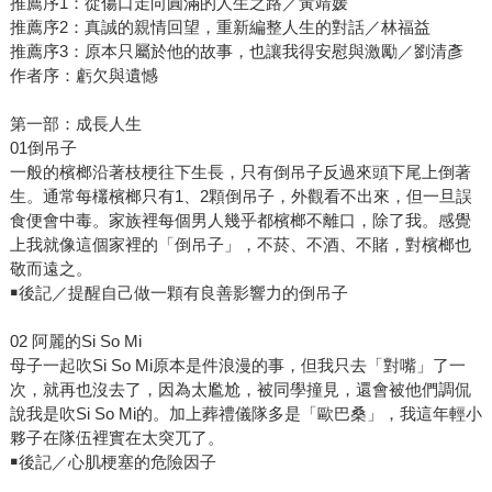
推薦序1：從傷口走向圓滿的人生之路／黃靖媛
推薦序2：真誠的親情回望，重新編整人生的對話／林福益
推薦序3：原本只屬於他的故事，也讓我得安慰與激勵／劉清彥
作者序：虧欠與遺憾
第一部：成長人生
01倒吊子
一般的檳榔沿著枝梗往下生長，只有倒吊子反過來頭下尾上倒著
生。通常每欉檳榔只有1、2顆倒吊子，外觀看不出來，但一旦誤
食便會中毒。家族裡每個男人幾乎都檳榔不離口，除了我。感覺
上我就像這個家裡的「倒吊子」，不菸、不酒、不賭，對檳榔也
敬而遠之。
￭後記／提醒自己做一顆有良善影響力的倒吊子
02 阿麗的Si So Mi
母子一起吹Si So Mi原本是件浪漫的事，但我只去「對嘴」了一
次，就再也沒去了，因為太尷尬，被同學撞見，還會被他們調侃
說我是吹Si So Mi的。加上葬禮儀隊多是「歐巴桑」，我這年輕小
夥子在隊伍裡實在太突兀了。
￭後記／心肌梗塞的危險因子