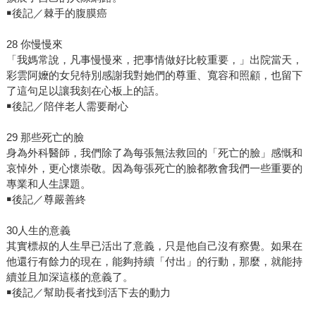
￭後記／棘手的腹膜癌
28 你慢慢來
「我媽常說，凡事慢慢來，把事情做好比較重要，」出院當天，
彩雲阿嬤的女兒特別感謝我對她們的尊重、寬容和照顧，也留下
了這句足以讓我刻在心板上的話。
￭後記／陪伴老人需要耐心
29 那些死亡的臉
身為外科醫師，我們除了為每張無法救回的「死亡的臉」感慨和
哀悼外，更心懷崇敬。因為每張死亡的臉都教會我們一些重要的
專業和人生課題。
￭後記／尊嚴善終
30人生的意義
其實標叔的人生早已活出了意義，只是他自己沒有察覺。如果在
他還行有餘力的現在，能夠持續「付出」的行動，那麼，就能持
續並且加深這樣的意義了。
￭後記／幫助長者找到活下去的動力