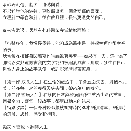
承載著創傷、虧欠、遺憾與愛，
不只述說他的過往，更映照出每一個曾受傷的靈魂，
在理解中學會和解，並在歲月裡，長出更溫柔的自己。
從來沒聽過，居然有外科醫師在當檳榔西施！
「行醫多年，我慢慢覺得，能夠成為醫生是一件很幸運也很幸福
的事。
我常常在檳榔攤閱讀寫作時編織著美夢──如果有一天，這些為了
彌補虧欠與遺憾書寫的文字能夠被編纂成書，那麼，發生在自己
與他人身上的故事及傷，或許都漸漸得著療癒。」
【第一部 成長人生】在生命的旅途中，學會直面失去、擁抱不完
美，並在每一次的獲得與失去間，帶來茁壯的養分。
【第二部 醫病人生】在診間日常與醫病關係中重拾生命的重量，
用盡全力，讓每一段故事，都譜出動人的結果。
【特別收錄】一個外科醫師顧檳榔攤時的30本閱讀清單。閱讀時
的沉澱、思維、感受和體悟。
勵志 × 醫療 × 翻轉人生