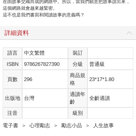
在由故事交織而成的網路中。所以，當我們願意把故事說出來，
這個網路就會越來越緊密。
這不也是我們書寫和閱讀故事的意義嗎？
詳細資料
語言
中文繁體
裝訂
ISBN
9786267827390
分級
普通級
商品規
頁數
296
23*17*1.80
格
適讀年
出版地
台灣
全齡適讀
齡
注音
級別
電子書
＞
心理勵志
＞
勵志小品
＞
人生故事