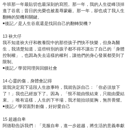
牛班那一年最貼切也最深刻的寫照。那一年，我的人生從峰頂掉
進了谷底；昔日的光榮也被羞辱蒙蔽。那一年，卻也成了我人生
翻轉的契機和關鍵。
￭後記／是人生谷底還是找回自己的翻轉契機？
13 袂大仔
我不知道袂大仔和教養院中的那些孩子們快不快樂，但身為醫
生，我清楚知道，這些特別的孩子都不得不讓出了自己的「身體
控制權」，也因為失去這樣的權利，讓他們的身心發展都受到了
限制。
￭後記／學習同理與回饋社會
14 心靈的傷，身體會記得
當我決定寫下這段人生故事時，我就告訴自己：「你必須放下
了！」我也已經放下了。因為，「恨不能由恨結束，只能由愛結
束。」唯有這樣，人生的下半場，我才能抬頭挺胸，無所畏懼。
￭後記／學習面對創傷，好好愛自己
15 超越自卑
阿德勒告訴我們：「克服自卑，進一步超越，將生活的意義奉獻