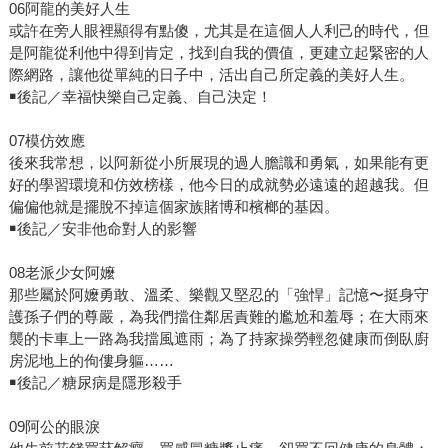
06阿龍的美好人生
或許在旁人眼裡顯得有點傻，尤其是在這個人人利己的時代，但
是阿龍從利他中得到肯定，找到自我的價值，更建立起緊密的人
際網路，讓他從單純的日子中，活出自己所定義的美好人生。
￭後記／幸福快樂自己定義、自己決定！
07模仿效應
後來我常想，以阿新從小所展現的過人膽識和勇氣，如果能有更
好的學習環境和仿效榜樣，他今日的成就勢必遠遠的超越我。但
偏偏他就是擺脫不掉這個家族賭博和檳榔的基因。
￭後記／安非他命對人的影響
08老派少女阿嬤
那些屬於阿嬤勇敢、溫柔、樂觀又堅忍的「強悍」記憶〜挺身守
護孫子們的尊嚴，為我們擋住鄰居責難的尷尬和羞辱；在大雨來
襲的卡車上一路為我擋風遮雨；為了持家操勞輕忽健康而倒臥廚
房泥地上的佝僂身軀……
￭後記／糖尿病是隱形殺手
09阿公的眼淚