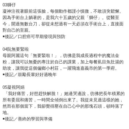
03獅仔
凝神注視著眼前這張臉，每個動作都謹小慎微，不敢須臾鬆懈。
因為手術台上躺著的，是我六十五歲的父親「獅仔」。從醫至
今，開過無數台刀，卻從未想過有一天必須在手術台上，直接面
對自己的至親。
￭後記／口腔癌可早期發現與預防
04阮無要緊啦
母親阿麗這句「無要緊啦！」，彷彿是我成長過程中的魔法金
粉，讓我可以無憂的專注於自己的課業，加上每餐虱目魚肚湯的
助攻，讓我從這個偏鄉小村莊，一躍飛進嘉義市的第一學府。
￭後記／鼓勵長輩好好過晚年
05凝視阿娟
「我好痛苦，好想趕快解脫！」她邊哭邊說，彷彿把長年積累的
所有委屈和痛苦，一時間全傾倒出來了。我從未見過這樣的她，
然而在那個當下，我卻覺得壓在自己心中的那塊石頭，頓時落了
地。
￭後記／善終的學習與準備