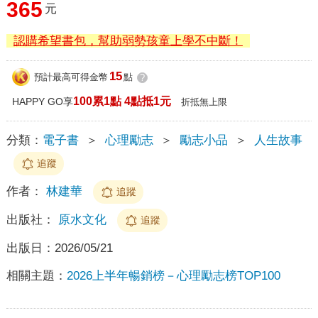
365
元
認購希望書包，幫助弱勢孩童上學不中斷！
15
預計最高可得金幣
點
?
100累1點 4點抵1元
HAPPY GO享
折抵無上限
分類：
電子書
＞
心理勵志
＞
勵志小品
＞
人生故事
追蹤
作者：
林建華
追蹤
出版社：
原水文化
追蹤
出版日：
2026/05/21
相關主題：
2026上半年暢銷榜－心理勵志榜TOP100