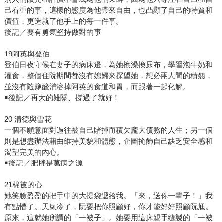
己看重的事，這樣的態度為他帶來自由，也凸顯了自己的特質和
價值，更造就了他手上的每一件事。
後記／要有勇氣堅持做對的事
19阿英與登伯
登伯日夜守候在妻子的病床邊，為她擦澡換尿布，學習泡牛奶和
灌食，整個住院期間都沒有媳婦來探望她，想必兩人間的積怨，
並沒有隨鹽酸消溶掉阿英的食道和胃，而跟著一起化解。
￭後記／再大的難關、撐過了就好！
20 清德與雪花
一個不願意面對過往被自己賭掉而積欠龐大債務的人生；另一個
則是想盡辦法藉由維持美貌和體態，企圖掩飾自己缺乏安全感和
渴望完美的內心。
￭後記／肥胖是萬病之源
21棉被的心
她笑臉盈盈的把手中的大提袋遞給我。「來，送你一輩子！」我
有點懵了。天氣冷了，阮要把你照顧好，你才能好好照顧阮尪。
原來，這就她所謂的「一被子」。她要用這床親手縫製的「一被