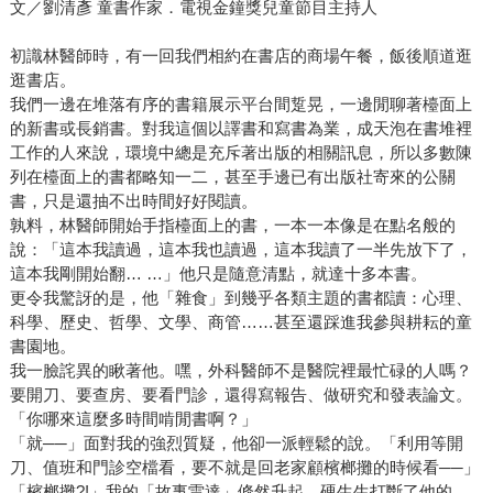
文／劉清彥 童書作家．電視金鐘獎兒童節目主持人
初識林醫師時，有一回我們相約在書店的商場午餐，飯後順道逛
逛書店。
我們一邊在堆落有序的書籍展示平台間踅晃，一邊閒聊著檯面上
的新書或長銷書。對我這個以譯書和寫書為業，成天泡在書堆裡
工作的人來說，環境中總是充斥著出版的相關訊息，所以多數陳
列在檯面上的書都略知一二，甚至手邊已有出版社寄來的公關
書，只是還抽不出時間好好閱讀。
孰料，林醫師開始手指檯面上的書，一本一本像是在點名般的
說：「這本我讀過，這本我也讀過，這本我讀了一半先放下了，
這本我剛開始翻… …」他只是隨意清點，就達十多本書。
更令我驚訝的是，他「雜食」到幾乎各類主題的書都讀：心理、
科學、歷史、哲學、文學、商管……甚至還踩進我參與耕耘的童
書園地。
我一臉詫異的瞅著他。嘿，外科醫師不是醫院裡最忙碌的人嗎？
要開刀、要查房、要看門診，還得寫報告、做研究和發表論文。
「你哪來這麼多時間啃閒書啊？」
「就──」面對我的強烈質疑，他卻一派輕鬆的說。「利用等開
刀、值班和門診空檔看，要不就是回老家顧檳榔攤的時候看──」
「檳榔攤?!」我的「故事雷達」倏然升起，硬生生打斷了他的