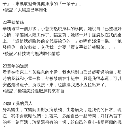
子」，來換取魁哥健健康康的「一輩子」。
￭後記／大腸癌已年輕化
22手錶情緣
華姨過世一個月後，小慧突然現身我的診間。她說自己已整理好
心情，準備回大陸工作了。臨去前，她將一只手提袋放在我的桌
上。「這是我媽臨終前交代要給你的。」她嘴角淺淺一揚。「她
發現你一直沒戴錶，交代我一定要『買支手錶給林醫師』。」
￭後記／科技終究無法取代情感
23童年的逆襲
看著在病床上辛苦喘息的小孟，我也想到自己曾經受過的傷，那
時的我就和小孟一樣，都被禁錮在牢籠中。只是我很幸運，可以
安然走出籠子。所以接下來，也該換我把小孟拉出來了。
￭後記／極端病態性肥胖其來有自
24缺了腿的男人
身為醫生，在醫院面對疾病缺殘、生老病死，是我們的日常。現
在，我學會鼓勵他們：別著急，多給自己一點時間，好好為當下
的每一刻而活，珍惜還擁有的一切，給自己的身心接受療癒的機