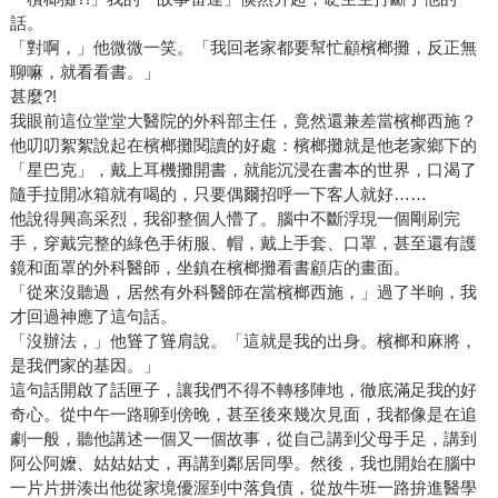
話。
「對啊，」他微微一笑。「我回老家都要幫忙顧檳榔攤，反正無
聊嘛，就看看書。」
甚麼?!
我眼前這位堂堂大醫院的外科部主任，竟然還兼差當檳榔西施？
他叨叨絮絮說起在檳榔攤閱讀的好處：檳榔攤就是他老家鄉下的
「星巴克」，戴上耳機攤開書，就能沉浸在書本的世界，口渴了
隨手拉開冰箱就有喝的，只要偶爾招呼一下客人就好……
他說得興高采烈，我卻整個人懵了。腦中不斷浮現一個剛刷完
手，穿戴完整的綠色手術服、帽，戴上手套、口罩，甚至還有護
鏡和面罩的外科醫師，坐鎮在檳榔攤看書顧店的畫面。
「從來沒聽過，居然有外科醫師在當檳榔西施，」過了半晌，我
才回過神應了這句話。
「沒辦法，」他聳了聳肩說。「這就是我的出身。檳榔和麻將，
是我們家的基因。」
這句話開啟了話匣子，讓我們不得不轉移陣地，徹底滿足我的好
奇心。從中午一路聊到傍晚，甚至後來幾次見面，我都像是在追
劇一般，聽他講述一個又一個故事，從自己講到父母手足，講到
阿公阿嬤、姑姑姑丈，再講到鄰居同學。然後，我也開始在腦中
一片片拼湊出他從家境優渥到中落負債，從放牛班一路拚進醫學