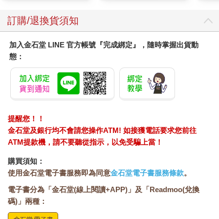
子。這對寵臣父子飛揚跋扈，非常的囂張，還對那些反對國王的
貴族展開反撲。最後搞到連愛德華自己的王后伊莎貝拉都無法再
訂購/退換貨須知
忍受下去，暗中聯合了被放逐在外的反對派貴族，與國內的反對
者裡應外合打回英格蘭。他們把德斯彭瑟父子抓起來處死，接著
加入金石堂 LINE 官方帳號『完成綁定』，隨時掌握出貨動
把愛德華二世本人廢黜。他退位之後不久，就在囚禁中莫名其妙
態：
的「非正常死亡」。
提醒您！！
金石堂及銀行均不會請您操作ATM! 如接獲電話要求您前往
ATM提款機，請不要聽從指示，以免受騙上當！
購買須知：
使用金石堂電子書服務即為同意
金石堂電子書服務條款
。
電子書分為「金石堂(線上閱讀+APP)」及「Readmoo(兌換
碼)」兩種：