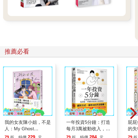
社會中比較重要的人，而且在世襲制度之下，貴族的後代往往也
是貴族，後代貴族想要追念自己的祖先，憑藉的就是當初祖先所
留下的畫像。帝王當然是貴族中的貴族，因此中西的歷任帝王通
常一定會有肖像被流傳下來。只不過就好像當今許多為大人物照
相的攝影師並沒有人知道是誰一樣，為古代帝王們畫肖像的藝術
家身分也常常無人知曉。在中國，歷代帝王畫像必然是清秀端
正，相貌堂堂，威儀肅穆，不太有表情，當然也不敢畫出什麼面
推薦必看
貌瑕疵，以致於大家在畫中的長相差別不大，有時搞不太清楚哪
張畫像畫的是誰。相對地在西方，肖像畫的風格要寫實得多，尤
其是出自傑出畫師之手的肖像，唯妙唯肖，跟現代的照片差不
多。畫中主角的相貌缺陷，時而會被如實地保留下來。
比方說這一幅油畫，現存於英國倫敦的英國國家肖像美術館
（National Portrait
Gallery）。畫的是英國的愛德華二世（Edward II，一二八四—一
三二七）。我們今天已經不知道畫家是誰，但能看得出筆觸細
膩，色調飽滿，肯定出自當時的名家之手。
愛德華二世是英國歷史上一位相當有名氣的國王，可惜不是什麼
好名氣。愛德華二世的父親愛德華一世（Edward I，一二三九—
我的女友陳小姐，不是
一年投資5分鐘：打造
屁屁
一三○七）是一位名聲赫赫、戰功彪炳，霸道型的有作為君主。在
人：My Ghost
每月3萬被動收入，免
的失
愛德華一世執政之下，英格蘭發動戰爭擊敗了威爾斯，將其納入
Girlfriend 2
看盤、不選股的最強小
229
284
79
折
特價
元
79
折
特價
元
79
折