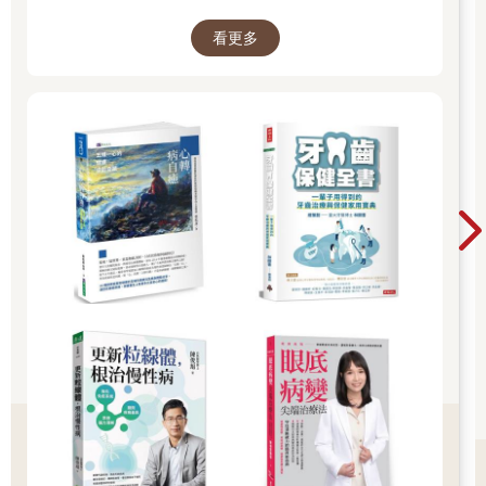
的專業知識，想必更有額外的會心之樂。我在古今藝術名作當中
看更多
搜尋神經疾病的蛛絲馬跡，寫成本書，主要目的正是要與所有讀
者分享這樣的樂趣，希望醫療領域、藝術領域，以至於沒有專業
背景的一般讀者都能享受到。
由於神經疾病與神經學相當的專業，我在每個案例之後，都盡可
能地用淺近的語言，講解一下相關的重點知識。寫這本書，除了
想提供讀者在藝術美感當中推理的樂趣外，也希望讓一般欣賞者
貼近看似困難的神經醫學，進一步了解自己與家人的神經系統健
康，並讓醫療同業有機會重溫有趣的神經疾病，甚至精進神經科
的專業知識。我自己對這部作品的定位，是藉此讓醫學專業人士
透過醫學而親近藝術，讓藝術欣賞者透過藝術而親近醫學，並讓
所有讀者都透過閱讀這本書而親近迷人的神經學。當然，更重要
的是，讓不拘背景的每一位讀者，都在整個閱讀過程中感到持續
的驚喜。
希望每一位讀者都能感受閱讀這本書的樂趣，一如我寫作它時感
受的那樣。
斜眼的國王——動眼神經麻痺
無論中西古代，貴族大都會請畫家為自己留下畫像。畢竟貴族是