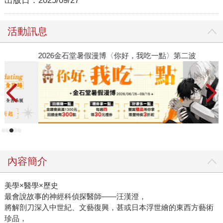
出版日：
2025/09/27
活動訊息
2026金石堂暑假漫博〈你好，我吃一點〉第二波
金
內容簡介
美學×醫學×歷史
最會說故事的神經科偵探醫師——汪漢澄，
將解剖刀深入中世紀、文藝復興，甚或日本浮世繪的東西方藝術
珍品，