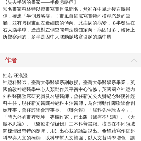
【失去半邊的畫家——半側忽略症】
知名畫家科林特以擅畫寫實肖像聞名，然卻在中風之後右腦損
傷，罹患「半側忽略症」！畫風自細膩寫實轉向模糊恣意的筆
觸，並有忽視畫面左邊細節的傾向。此疾病的病變，多半發生在
右大腦半球，造成對左側空間無法感知定向；病因很多，臨床上
所觀察到的，多半是因中大腦動脈堵塞引起的腦中風。
作者
姓名:汪漢澄
神經科醫師，臺灣大學醫學系副教授。臺灣大學醫學系畢業，英
國倫敦神經醫學中心人類動作與平衡中心進修，英國國立神經內
外科醫院臨床研究員及名譽醫師，曾任新光吳火獅紀念醫院神經
科主任，現任新光醫院神經科主治醫師，為台灣動作障礙學會創
始理事，曾任該學會理事長。《聯合報》「腦科先生說古今」、
「時光外的畫裡乾坤」專欄作家，已出版《醫療不思議》、《大
腦不思議》、《醫療史偵辦錄》三本科普書籍。擅長在不同領域
間梳理出奇特的關聯，用別出心裁的話語說出。希望藉寫作搭起
科學與人文的橋樑，以科學幫人文補強，以人文替科學增色，讓