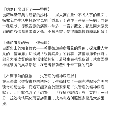
【她為什麼倒下了——昏厥】
從羅馬皇帝奧古斯都的姊姊——屋大薇在畫中不省人事的畫面，
探究我們生活中極為常見的「昏厥」！這並不是單一疾病，而是
一種症狀。導致昏厥的病因非常多，一言以蔽之，都是因大腦受
到的血流供應量降得太低、不敷所需，使得腦部暫時缺氧所致！
【他們看見的光——偏頭痛】
自歷史上的知名修女——希爾德加德所看見的異象，探究世人常
見的「偏頭痛」症狀與「視覺異象」的關聯。當偏頭痛發作時，
部分大腦皮質的細胞活性被抑制，若發生在視覺皮質，就會因視
神經細胞的異常活動，在患者眼前產生千奇百怪的幻象⋯⋯
【布滿眼前的怪物——失智症的精神病症狀】
在三聯畫《聖安東尼的誘惑》，生動鋪展了一個充滿醜怪之美的
瑰奇幻想世界，而這可能來自於聖安東尼「失智症的精神病症
狀」。此症狀包含了「幻覺」、「誤解與誤認」與「妄想」三部
分，並隨病情惡化而更趨嚴重，成為患者與照護家屬最大的困
擾。