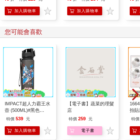
英格蘭的勢力範圍。接下來愛德華一世還繼續派兵征討蘇格蘭，
資理財法
想要如法炮製。而他的兒子小愛德華則跟老爸差得太多，從小看
加入購物車
加入購物車
起來就沒什麼出息，望之不似人君。愛德華一世心知肚明，但為
了讓不服眾的小愛德華以後能順利繼承王位，必須培養他的戰功
聲望，就指派小愛德華領軍參戰。無奈小愛德華不是塊材料，戰
您可能會喜歡
場表現不佳，私生活也不檢點，還鬧出嚴重的醜聞。醜聞的內
容，是愛德華二世非常寵愛一位出身卑微，名叫皮爾斯．加韋斯
頓（Piers Gaveston）的騎士，寵愛到了讓當時的人有點起疑心
的程度。年近七旬的老愛德華對此十分憤怒，同時也看出小愛德
華沒辦法打仗，只好御駕親征打蘇格蘭，結果死於征途。形象甚
差的小愛德華就此即位，是為愛德華二世。
愛德華二世剛剛即位，就迫不及待地將加韋斯頓騎士破格封為伯
爵。這件事鬧得非常大，引起眾多貴族的不滿。他們合力反抗，
讓議會立法限制國王的權力，還逼他把加韋斯頓驅逐出境。沒想
到愛德華後來又偷偷地把加韋斯頓接回，結果憤怒的貴族們就把
IMPACT超人力霸王水
【電子書】蔬菜的理髮
1664
加韋斯頓抓起來處死。由這些可以看出，愛德華二世雖然名為國
壺 (500ML)#黑色
店
拍貼
王，但大權旁落，誰都沒把他放在眼裡。也許為了挽回聲望，他
IMUTB01BK
率領大軍「繼承父志」攻打蘇格蘭，結果被蘇格蘭打得人仰馬
539
259
特價
元
特價
元
特價
翻，英格蘭幾乎快要反過來被蘇格蘭征服。此後愛德華的威權更
加入購物車
電子書
是跌到了谷底，貴族各行其是，沒把國王當一回事。這時他做了
什麼呢?他又找到兩個新的寵臣德斯彭瑟（Hugh Despenser）父