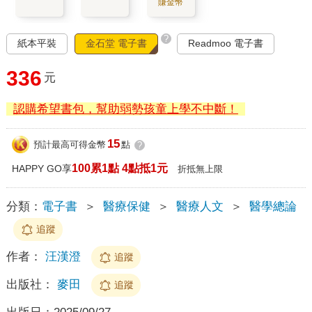
賺金幣
?
紙本平裝
金石堂 電子書
Readmoo 電子書
336
元
認購希望書包，幫助弱勢孩童上學不中斷！
15
預計最高可得金幣
點
?
100累1點 4點抵1元
HAPPY GO享
折抵無上限
分類：
電子書
＞
醫療保健
＞
醫療人文
＞
醫學總論
追蹤
作者：
汪漢澄
追蹤
出版社：
麥田
追蹤