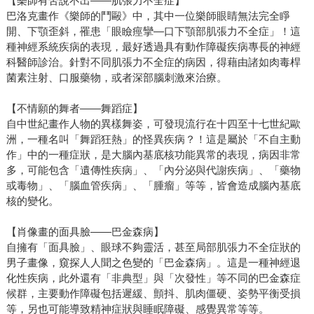
【樂師有苦說不出——肌張力不全症】
巴洛克畫作《樂師的鬥毆》中，其中一位樂師眼睛無法完全睜
開、下顎歪斜，罹患「眼瞼痙攣—口下顎部肌張力不全症」！這
種神經系統疾病的表現，最好透過具有動作障礙疾病專長的神經
科醫師診治。針對不同肌張力不全症的病因，得藉由諸如肉毒桿
菌素注射、口服藥物，或者深部腦刺激來治療。
【不情願的舞者——舞蹈症】
自中世紀畫作人物的異樣舞姿，可發現流行在十四至十七世紀歐
洲，一種名叫「舞蹈狂熱」的怪異疾病？！這是屬於「不自主動
作」中的一種症狀，是大腦內基底核功能異常的表現，病因非常
多，可能包含「遺傳性疾病」、「內分泌與代謝疾病」、「藥物
或毒物」、「腦血管疾病」、「腫瘤」等等，皆會造成腦內基底
核的變化。
【肖像畫的面具臉——巴金森病】
自擁有「面具臉」、眼球不夠靈活，甚至局部肌張力不全症狀的
男子畫像，窺探人人聞之色變的「巴金森病」。這是一種神經退
化性疾病，此外還有「非典型」與「次發性」等不同的巴金森症
候群，主要動作障礙包括遲緩、顫抖、肌肉僵硬、姿勢平衡受損
等，另也可能導致精神症狀與睡眠障礙、感覺異常等等。