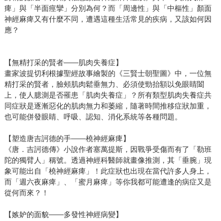
痺」與「半面痙攣」分別為何？而「周邊性」與「中樞性」顏面
神經麻痺又有什麼不同，遭遇這種生活常見的疾病，又該如何因
應？
【無精打采的賢者——肌肉失養症】
畫家波提切利根據聖經故事繪製的《三賢士朝聖圖》中，一位無
精打采的賢者，臉頰肌肉鬆垂無力、必須使勁抬額以免眼睛闔
上，使人臆測是否罹患「肌肉失養症」？所有類型肌肉失養症共
同症狀是逐漸惡化的肌肉無力和萎縮，隨著時間推移症狀加重，
也可能併發眼睛、呼吸、認知、消化系統等各種問題。
【塑造唐吉訶德的手——橈神經麻痺】
《唐．吉訶德傳》小說作者塞萬提斯，因戰爭受傷而有了「勒班
陀的獨臂人」稱號。透過神經科醫師就畫像推測，其「垂腕」現
象可能出自「橈神經麻痺」！此症狀也出現在當代許多人身上，
而「週六夜麻痺」、「蜜月麻痺」等你我都可能遭逢的病症又是
從何而來？！
【嫉妒的面貌——多發性神經病變】