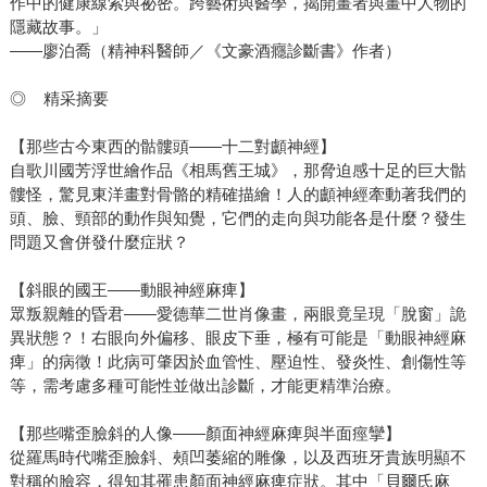
作中的健康線索與祕密。跨藝術與醫學，揭開畫者與畫中人物的
隱藏故事。」
——廖泊喬（精神科醫師／《文豪酒癮診斷書》作者）
◎ 精采摘要
【那些古今東西的骷髏頭——十二對顱神經】
自歌川國芳浮世繪作品《相馬舊王城》，那脅迫感十足的巨大骷
髏怪，驚見東洋畫對骨骼的精確描繪！人的顱神經牽動著我們的
頭、臉、頸部的動作與知覺，它們的走向與功能各是什麼？發生
問題又會併發什麼症狀？
【斜眼的國王——動眼神經麻痺】
眾叛親離的昏君——愛德華二世肖像畫，兩眼竟呈現「脫窗」詭
異狀態？！右眼向外偏移、眼皮下垂，極有可能是「動眼神經麻
痺」的病徵！此病可肇因於血管性、壓迫性、發炎性、創傷性等
等，需考慮多種可能性並做出診斷，才能更精準治療。
【那些嘴歪臉斜的人像——顏面神經麻痺與半面痙攣】
從羅馬時代嘴歪臉斜、頰凹萎縮的雕像，以及西班牙貴族明顯不
對稱的臉容，得知其罹患顏面神經麻痺症狀。其中「貝爾氏麻