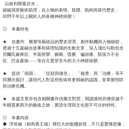
以銳利辦案目光，
細膩洞穿藝術肌理，自人物的表情、肢體、肌肉與當代歷史，
叩問千年以上關於人的各種神經病變！
◎ 本書特色
★ 自畫作、雕塑等藝術品的歷史背景、創作動機與人物細節，
透過十五篇融合故事和病理知識的生動文章，深入淺出勾勒包含
貝爾氏麻痺症、半面痙攣、癲癇、昏厥、偏頭痛、肌張力不全
症、巴金森病⋯⋯等自古貫穿至今的大小神經病變。
★ 提供「病因」、「症狀與徵兆」、「檢查」與「治療」等不
同層次探討，讓現代人對這些疾病有更精確的認識，並掌握預防
與治療先機。
★ 各篇文章亦包含相關畫作供圖文對照，閱讀過程彷彿穿越千
年橫貫東西方的藝術之旅，實證生理與文化密不可分的特性。
◎ 本書內容
◆ 浮世繪《相馬舊王城》裡巨大的骷髏妖怪，不只是驚悚想像，