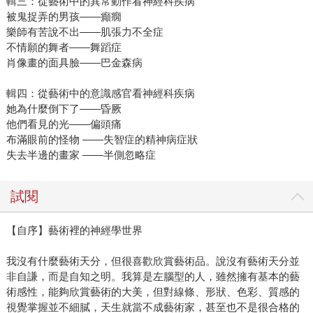
輯三：從藝術中的異常動作看神經科疾病
被鬼捉弄的男孩——癲癇
樂師有苦說不出——肌張力不全症
不情願的舞者——舞蹈症
肖像畫的面具臉——巴金森病
輯四：從藝術中的意識感官看神經科疾病
她為什麼倒下了——昏厥
他們看見的光——偏頭痛
布滿眼前的怪物 ——失智症的精神病症狀
失去半邊的畫家 ——半側忽略症
試閱
【自序】藝術裡的神經學世界
我沒有什麼藝術天分，但很喜歡欣賞藝術品。說沒有藝術天分並
非自謙，而是自知之明。我算是左腦型的人，雖然擁有基本的藝
術感性，能夠欣賞藝術的大美，但對線條、形狀、色彩、質感的
視覺掌握並不細膩，天生就當不成藝術家，甚至也不是很合格的