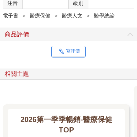
畫中人物患有某種特徵明顯的疾病，這疾病就在畫家的無意妙手
注音
級別
之下，跨越長遠的時光，被今天的我們看見。診斷這些畫作中的
疾病，好似在幫畫家彌補認知的空缺，非常的有意思。神經學涵
電子書
＞
醫療保健
＞
醫療人文
＞
醫學總論
蓋的疾病範疇非常廣泛，其中不少具有代表性的外觀特徵，因此
比起一般疾病，更容易被藝術家捕捉下來。除了畫下「模特兒」
商品評價
的病之外，藝術家們還可能透過作品無意間披露自己罹患的神經
系統疾病，因為有些腦部的問題會導致形狀、構圖或色彩等方面
的認知障礙，因而造成畫家「畫風」的改變。偵測並推理隱藏在
寫評價
藝術裡的神經學世界，比起單純的藝術欣賞樂趣倍增。
當然，古代的畫作藝術品並非精確的病歷紀錄，我們也沒有機會
為畫家或模特兒做檢查來求證，所以並不能將本書中的各個病例
相關主題
當成嚴謹的學術論文。話雖如此，由於它們各具特色而富含教育
意義，幾乎每一個病例都經過國外眾多神經學與藝術領域的專家
反覆的推敲解說，甚而寫成正式論文發表。他們在藝術、歷史與
醫學專業之間搭起了跨領域的橋梁，同時豐富了各個領域的內涵
與趣味。雖然並無實證，但單單是這個觀察、想像，與推理的過
程，本身就奇趣盎然。
辨識藝術裡面的神經疾病，對不同人來說有不同的價值與意義。
2026第一季季暢銷-醫療保健
一般藝術欣賞者以至於專業的藝術文史工作者，會忽然發現藝術
TOP
當中別有妙趣，自己之前沒有注意過，一旦知道，就會想不斷地
發掘下去。具有醫學背景的專業人士當然也一樣，但因擁有相關