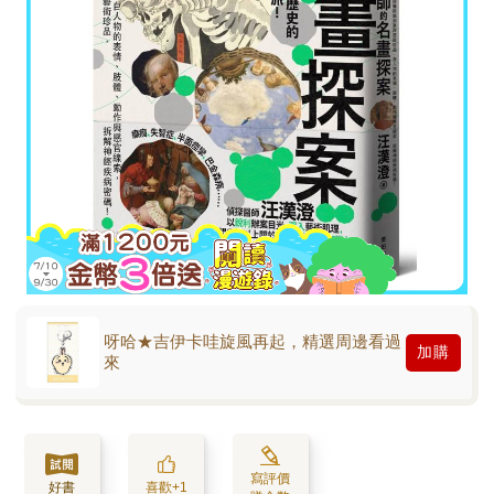
呀哈★吉伊卡哇旋風再起，精選周邊看過
加購
來
寫評價
好書
喜歡+1