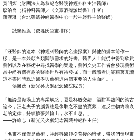
黃明燦（財團法人為恭紀念醫院神經外科主治醫師）
廖泊喬（精神科醫師／《文豪酒癮診斷書》作者）
蔣漢琳（台北榮總神經醫學中心一般神經科主治醫師）
——誠摯推薦（依姓氏筆畫排序）
「汪醫師的這本《神經科醫師的名畫探案》與他的幾本前作一
樣，是一本兼顧各類閱讀需求的好書。醫界人士能從中得到欣賞
藝術以及在藝術中尋找醫學的樂趣，藝術文史工作者會發現藝術
當中尚有個有趣的醫學世界有待發掘，而一般讀者則能藉著閱讀
這本書同時親近醫學與藝術這兩個重要的人生面向。」
——侯勝茂（新光吳火獅紀念醫院院長）
「無論是職場上的專業解惑，還是杯觥交錯、酒酣耳熱間的談古
論今，汪老夫子的腦袋總是像取之不盡的寶藏，違反生物終將衰
老的定律，持續擴張與輸出，永不止息。」
——許維志（新光吳火獅紀念醫院神經科主任）
「名畫不僅僅是藝術，神經科醫師從背後的暗號，帶我們發現畫