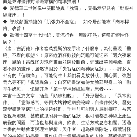
而是東洋畫作對骨骼結構的精準描繪！
◆ 愛德華二世肖像中雙眼詭異「脫窗」，竟揭示罕見的「動眼神
經麻痺」！
◆ 導致顏面抽搐的「肌張力不全症」，如今居然能靠「肉毒桿
菌」改善！
◆ 歐洲十四至十七世紀，竟流行過「舞蹈狂熱」這種群體性怪
病？！
《唐．吉訶德》作者塞萬提斯的左手出了什麼事，為何呈現「垂
腕」不舉的狀態？！原來縱酒狂歡後的沉睡可能迎來「週六夜麻
痺」風險！當醜怪與瑰奇畫面並陳於眼前，鋪陳出華麗精緻、百
看不厭的畫作，居然導因於「失智症的精神病症狀」⋯⋯許多人
都有的「偏頭痛」，可能衍生出我們看見放射狀、同心圓、強烈
閃光等不同「視覺異象」；自宮廷畫諸如侍女臉部與身上的「咖
啡牛奶斑」，懷疑其為「第一型神經纖維瘤」患者⋯⋯
本書十五篇文章，涵蓋「頭臉相貌」、「身形變化」、「異常動
作」、「意識感官」等四大塊神經病變範疇，自畫作技法、歷史
流變擴延至病理上的準確解剖。千年前可能讓人感到癲狂、被宗
教視為邪魅，甚或被鬼附身干擾的症狀，很可能都是神經上產生
病變的問題，而這也都與遺傳、飲食、生活方式息息相關。透過
本書的生動敘事與理性解析，與作者一起為疾病除魅，將荒誕怪
異的神祕面紗揭開，畫作中每一個栩栩如生的人物、甚或骷髏頭