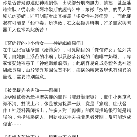
你是否曾疑似運動神經損傷，出現部分肌肉無力、抽搐，甚至萎
縮症狀？從名畫《阿培勒斯的誣告》中，象徵「嫉妒」的男人手
腳肌肉萎縮，即可明顯看出其罹患「多發性神經病變」。而此症
狀有可能是「鉛中毒」所導致，在文藝復興時期，許多畫家與陶
器工人也常為此所苦！
【宮廷裡的小小侍女——神經纖維瘤病】
在中世紀宮廷壁畫《婚禮房》，可見顯目的「侏儒侍女」位列其
間，自她臉上浮凸的小瘤，以及散落各處的「咖啡牛奶斑」，專
家懷疑她罹患了「神經纖維瘤病」；此病容易造成身體各處神經
組織長瘤，由於變異基因位置不同，疾病的臨床表現也有相異的
呈現，需要特別留意。
【被鬼捉弄的男孩——癲癇】
拉斐爾被譽為最神聖美麗的畫作《耶穌顯聖容》，畫中小男孩意
識不清、雙眼上吊，像是被鬼捉弄一般，竟是「癲癇」症狀發
作！神經科醫師指出，許多人對「癲癇」的因應措施很可能是錯
誤的，包括強壓病人、用硬物或手去撬開患者牙關，反可能造成
傷害⋯⋯