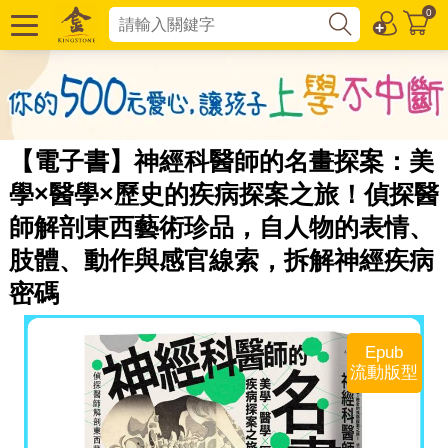
0
【電子書】神經科醫師的名畫探案：美
學×醫學×歷史的疾病探案之旅！偵探醫
師解剖東西藝術珍品，自人物的表情、
肢體、動作與感官線索，拆解神經疾病
密碼
Epub
流動版型