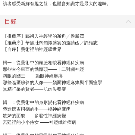
讀者感受新鮮有趣之餘，也體會知識才是最大的趣味。
目錄
【推薦序】藝術與神經學的邂逅／侯勝茂
【推薦序】華麗壯闊知識盛宴的邀請函／許維志
【自序】藝術裡的神經學世界
輯一：從藝術中的頭臉相貌看神經科疾病
那些古今東西的骷髏頭——十二對顱神經
斜眼的國王 ——動眼神經麻痹
那些嘴歪臉斜的人像——顏面神經麻痺與半面痙攣
無精打采的賢者——肌肉失養症
輯二：從藝術中的身形變化看神經科疾病
塑造唐吉軻德的手——橈神經麻痺
嫉妒的面貌——多發性神經病變
宮廷裡的小小侍女 ——神經纖維瘤病