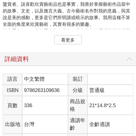
鑒賞者。說喜歡欣賞藝術品也是事實，我善於掌握藝術作品當中
的故事、文史，以及微言大義。古今藝術名作對我的意義，與其
說是美的感動，更多是它們所明講或暗示的故事。我用這種不算
全面的角度來欣賞藝術，其實有很多的樂趣。
比方看畫好了。喜歡看畫的人很多，著名美術館裡經常擠滿參觀
的人潮，每當國外的名家作品來到國內展覽時，也總是場外排著
看更多
長龍，場內摩肩擦踵。但如果我們有機會在眾多觀賞者的「好美
啊！好感動啊！」的讚嘆之餘，細問一下他們，這幅「好美啊！
好感動啊！」的畫作到底畫的是哪些人物，說的是哪件事情，甚
詳細資料
至畫家當時為什麼要畫這幅畫，想告訴我們什麼故事的話，能答
出來的人恐怕就沒有那麼多。左腦型的我特別喜歡研究這些，也
特別喜歡跟人分享，頗為這些「我知道而別人不知道」的畫作知
語言
中文繁體
裝訂
識而暗自得意。
ISBN
9786263109636
分級
普通級
把這種愛好再推進一步，還可以跟我的專業——疾病，尤其是神
經系統的疾病——相結合。藝術反映人生，人生免不了疾病，古
商品規
往今來的名畫當中要是看不到病人，才是奇怪的事。刻意描繪疾
頁數
336
21*14.8*2.5
格
病或病人的畫作不是沒有，但並非主流，畫作中所出現的疾病以
及病人，大多是做為該畫講述的故事情節的一部分或背景而存在
適讀年
出版地
台灣
全齡適讀
的，這屬於畫家自覺之下的取材。但還有一些情況是畫家不自覺
齡
的，他們作畫時無意描繪疾病，只把眼中人物如實畫出，但剛巧