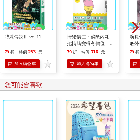
特殊傳說Ⅲ vol.11
情緒價值：消除內耗，
演員
把情緒變得有價值，跟
底外
誰都能自在相處
253
316
79
折
特價
元
79
折
特價
元
79
折
加入購物車
加入購物車
您可能會喜歡