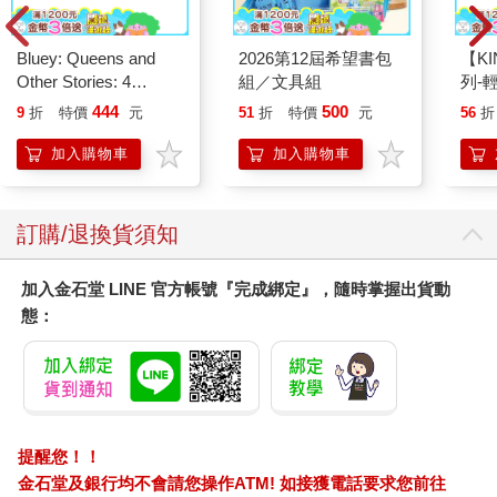
Bluey: Queens and
2026第12屆希望書包
【KI
Other Stories: 4
組／文具組
列-
Stories in 1 Book.
平煎
444
500
9
折
特價
元
51
折
特價
元
56
折
Hooray!
加入購物車
加入購物車
訂購/退換貨須知
加入金石堂 LINE 官方帳號『完成綁定』，隨時掌握出貨動
態：
提醒您！！
金石堂及銀行均不會請您操作ATM! 如接獲電話要求您前往