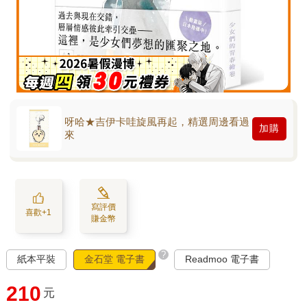
呀哈★吉伊卡哇旋風再起，精選周邊看過
加購
來
寫評價
喜歡+1
賺金幣
?
紙本平裝
金石堂 電子書
Readmoo 電子書
210
元