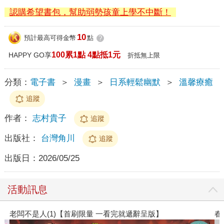
認購希望書包，幫助弱勢孩童上學不中斷！
10
預計最高可得金幣
點
?
100累1點 4點抵1元
HAPPY GO享
折抵無上限
分類：
電子書
＞
漫畫
＞
日系輕鬆幽默
＞
溫馨療癒
追蹤
作者：
志村貴子
追蹤
出版社：
台灣角川
追蹤
出版日：
2026/05/25
活動訊息
春光ｘ奇幻基地｜全書系展