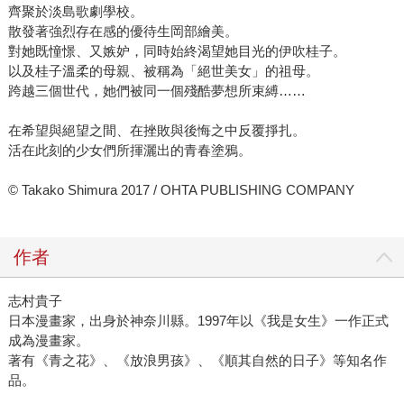
齊聚於淡島歌劇學校。
散發著強烈存在感的優待生岡部繪美。
對她既憧憬、又嫉妒，同時始終渴望她目光的伊吹桂子。
以及桂子溫柔的母親、被稱為「絕世美女」的祖母。
跨越三個世代，她們被同一個殘酷夢想所束縛……
在希望與絕望之間、在挫敗與後悔之中反覆掙扎。
活在此刻的少女們所揮灑出的青春塗鴉。
© Takako Shimura 2017 / OHTA PUBLISHING COMPANY
作者
志村貴子
日本漫畫家，出身於神奈川縣。1997年以《我是女生》一作正式
成為漫畫家。
著有《青之花》、《放浪男孩》、《順其自然的日子》等知名作
品。