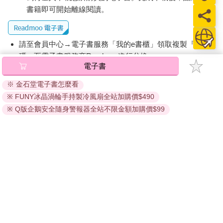
書籍即可開始離線閱讀。
請至會員中心→電子書服務「我的e書櫃」領取複製『兌換
碼』至電子書服務商Readmoo進行兌換。
電子書
退換貨須知：
※ 金石堂電子書怎麼看
因版權保護，您在金石堂所購買的電子書僅能以金石堂專屬
※ FUNY冰晶渦輪手持製冷風扇全站加購價$490
的閱讀軟體開啟閱讀，無法以其他閱讀器或直接下載檔案。
依據「消費者保護法」第19條及行政院消費者保護處公告之
※ Q版企鵝安全隨身警報器全站不限金額加購價$99
「通訊交易解除權合理例外情事適用準則」，非以有形媒介
提供之數位內容或一經提供即為完成之線上服務，經消費者
事先同意始提供。（如：電子書、電子雜誌、下載版軟體、
虛擬商品…等），
不受「網購服務需提供七日鑑賞期」的限
制
。為維護您的權益，建議您先使用「試閱」功能後再付款
購買。