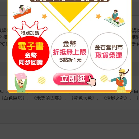
農學研究系農藝化學專攻博士課程修畢。之後，歷經大妻女子大學講
的藥效、茶的源起，茶與傳統食品、健康在科學上、文化上有何關聯
NPO法人日本食行動科學研究所所長、茶料理研究會事務局長、大妻
知，所以始終熱愛翻譯這個工作。英文譯作有《不良女性主義的告白
白色巨塔》、《米樂的囚犯》、《黃色大象》、《活屍之死》、《An