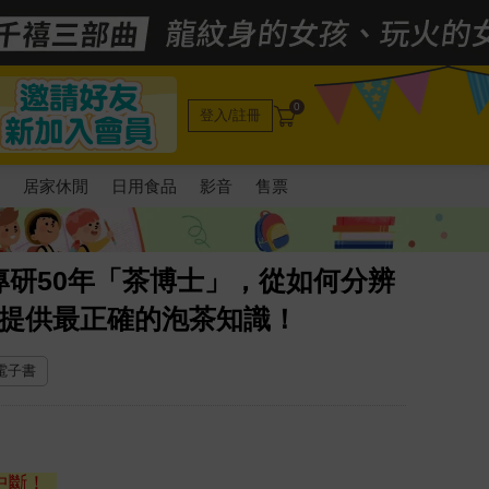
0
登入/註冊
電
居家休閒
日用食品
影音
售票
研50年「茶博士」，從如何分辨
，提供最正確的泡茶知識！
 電子書
中斷！