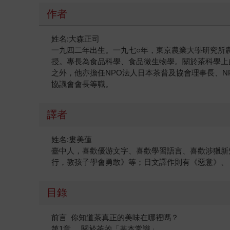
作者
姓名:大森正司
一九四二年出生。一九七○年，東京農業大學研究所
授。專長為食品科學、食品微生物學。關於茶科學上
之外，他亦擔任NPO法人日本茶普及協會理事長、
協議會會長等職。
譯者
姓名:婁美蓮
臺中人，喜歡優游文字、喜歡學習語言、喜歡涉獵新
行，教孩子學會勇敢》等；日文譯作則有《惡意》、《
目錄
前言 你知道茶真正的美味在哪裡嗎？
第1章 關於茶的「基本常識」