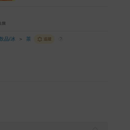
上限
/飲品/冰
＞
茶
追蹤
?