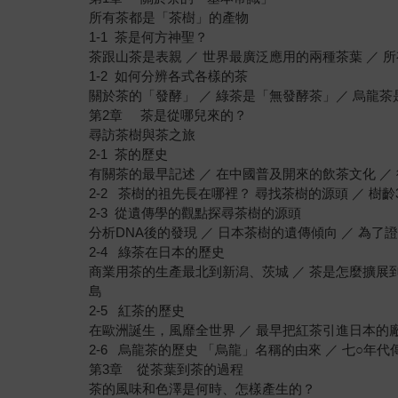
所有茶都是「茶樹」的產物
1-1 茶是何方神聖？
茶跟山茶是表親 ／ 世界最廣泛應用的兩種茶葉 ／
1-2 如何分辨各式各樣的茶
關於茶的「發酵」 ／ 綠茶是「無發酵茶」／ 烏龍
第2章 茶是從哪兒來的？
尋訪茶樹與茶之旅
2-1 茶的歷史
有關茶的最早記述 ／ 在中國普及開來的飲茶文化 ／
2-2 茶樹的祖先長在哪裡？ 尋找茶樹的源頭 ／ 樹
2-3 從遺傳學的觀點探尋茶樹的源頭
分析DNA後的發現 ／ 日本茶樹的遺傳傾向 ／ 為了
2-4 綠茶在日本的歷史
商業用茶的生產最北到新潟、茨城 ／ 茶是怎麼擴展到
島
2-5 紅茶的歷史
在歐洲誕生，風靡全世界 ／ 最早把紅茶引進日本的
2-6 烏龍茶的歷史 「烏龍」名稱的由來 ／ 七○年代
第3章 從茶葉到茶的過程
茶的風味和色澤是何時、怎樣產生的？