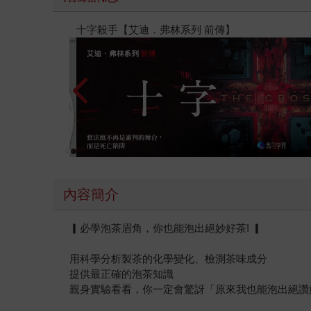
春光ｘ奇幻基地｜全書系展
內容簡介
▎必學泡茶眉角，你也能泡出絕妙好茶! ▎
用科學分析製茶的化學變化、檢測茶味成分
提供最正確的泡茶知識
親身實驗看看，你一定會驚訝「原來我也能泡出絕讚