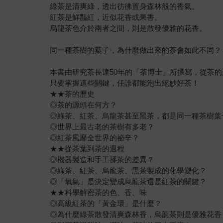
綠茶是清爽綠，透出彷彿置身森林般的香氣。
紅茶是鮮豔紅，近似花香或果香。
烏龍茶色介於兩者之間，則是散發優雅的花香。
同一種茶樹的葉子，為什麼做出來的茶會如此不同？
本書由研究茶長達50年的「茶博士」所撰寫，從茶
只要掌握這些關鍵，任誰都能泡出絕妙好茶！
★★茶的歷史
◎茶的源頭在何方？
◎綠茶、紅茶、烏龍茶甚至黑茶，都是同一種茶樹葉
◎世界上最古老的茶樹有多老？
◎紅茶風靡全世界的祕辛？
★★從茶葉到茶的過程
◎機器製造和手工揉茶的差異？
◎綠茶、紅茶、烏龍茶、黑茶製成的化學變化？
◎「氧氣」是決定變成烏龍茶還是紅茶的關鍵？
★★科學解密茶的色、香、味
◎高級紅茶的「黃金環」是什麼？
◎為什麼綠茶散發清爽森林香，烏龍茶則是優雅花香