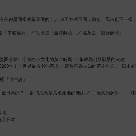
 所有茶都是同樣的茶葉做的！／ 加工方法不同，顏色、風味也不一樣
茶是「半發酵茶」／ 紅茶是「全發酵茶」／ 黑茶是「後發酵茶」
 從團茶禁止令邁向茶文化的黃金時期 ／ 茶成為引發戰爭的火種
齡3200年！？世界最古老的茶樹 ／緬甸不為人知的茶樹母株 ／ 日本
證明「自生說」
全日本的？／ 靜岡成為茶葉名產地的理由 ／ 宇治茶的源起 ／ 「
廠商
傳入日本