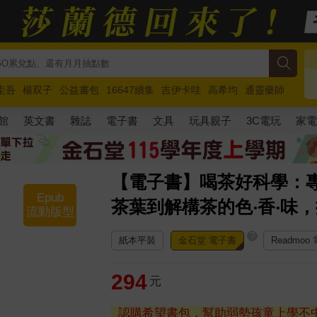
圭吾
楊双子
公益書包
16647續集
吉伊卡哇
高希均
通靈藥師
路邊攤新作
馬斯克
玩具總動員5
超慢跑
館
英文書
雜誌
電子書
文具
玩具親子
3C電玩
家
【電子書】喝茶好科學：專
Epub
茶葉到解構茶的色‧香‧味
流動版型
?
紙本平裝
金石堂 電子書
Readmoo
294
元
認購希望書包，幫助弱勢孩童上學不