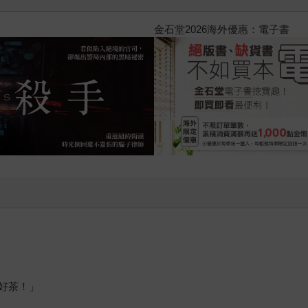
2026金石堂暑假漫博〈你好
好茶！」