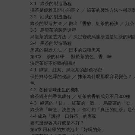
3-1 綠茶的製造過程
採茶是優雅又開心的事？ ／ 綠茶的製造方法〜機器
3-2 紅茶的製造過程
綠茶的製造方法 ／ 做出「香醇」紅茶的秘訣 ／ 紅
3-3 烏龍茶的製造過程
烏龍茶的製造方法 ／ 決定變成烏龍茶還是紅茶的關
3-4 黑茶的製造過程
黑茶的製造方法 ／ 日本的四種黑茶
第4章 茶的科學──關於茶的色、香、味
決定茶好不好喝的關鍵
4-1 綠茶、紅茶、烏龍茶的顏色秘密
保持鮮綠色澤的秘訣 ／ 抹茶為什麼那麼容易變色？ 
色
4-2 各種香味產生的機制
綠茶獨有的香氣成分 ／ 紅茶的香氣成分不只300種
4-3 綠茶的「甘」、紅茶的「澀」、烏龍茶的「香
綠茶靠「味道」決勝負 ／ 你可知「真正的紅茶」是
4-4 成為「說得一口好茶」的專家
要怎麼形容茶好或是不好？
第5章 用科學的方法泡出「好喝的茶」