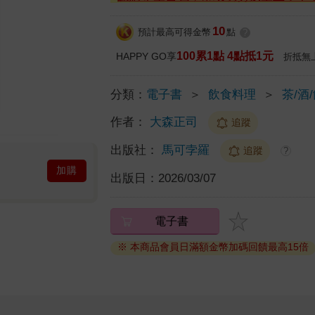
10
預計最高可得金幣
點
?
100累1點 4點抵1元
HAPPY GO享
折抵無
分類：
電子書
＞
飲食料理
＞
茶/酒
作者：
大森正司
追蹤
出版社：
馬可孛羅
追蹤
?
加購
出版日：
2026/03/07
電子書
※ 本商品會員日滿額金幣加碼回饋最高15倍