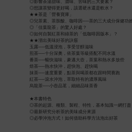
◎影響茶湯甜味、澀味、苦味的三大要素？
◎想讓茶變得更好喝，該選硬水還是軟水？
★★茶是「營養寶庫」
◎兒茶素、茶胺酸、咖啡因──茶的三大成分保健功
◎「佳葉龍茶」的驚人好處？
◎如何自製紅茶和綠茶的「低咖啡因版本」？
★★沏出美味好茶的訣竅
玉露──低溫浸泡，享受甘醇滋味
煎茶──十分深奧，依茶葉等級搭配不同水溫
番茶──暢快滋味，豪邁大壺，茶葉和熱水多放些
焙茶──熱水快沖，趕快泡、趕快喝
抹茶──速度重要，點茶與喝茶都在跟時間賽跑
紅茶──滾水沖泡，萃取特有的濃厚風味
烏龍茶──小壺品茗，細細品味茶香
★本書特色
◎茶的起源、種類、製程、特性，基本知識一網打盡
◎最新研究分析茶的美味成分來源
◎必學沖泡方式！如何借助科學方法泡出好茶