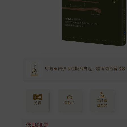
呀哈★吉伊卡哇旋風再起，精選周邊看過來
寫評價
好書
喜歡+1
賺金幣
活動訊息