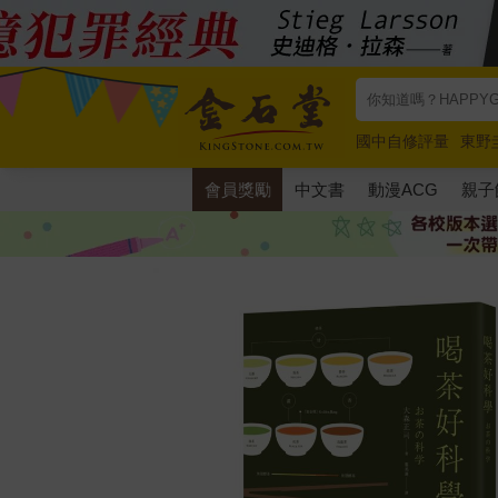
國中自修評量
東野
唯紅花綻放
奧德賽
會員獎勵
中文書
動漫ACG
親子