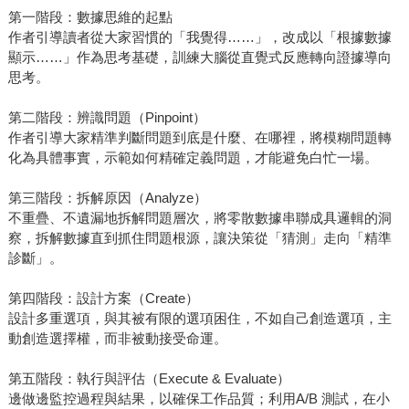
第一階段：數據思維的起點
作者引導讀者從大家習慣的「我覺得……」，改成以「根據數據
顯示……」作為思考基礎，訓練大腦從直覺式反應轉向證據導向
思考。
第二階段：辨識問題（Pinpoint）
作者引導大家精準判斷問題到底是什麼、在哪裡，將模糊問題轉
化為具體事實，示範如何精確定義問題，才能避免白忙一場。
第三階段：拆解原因（Analyze）
不重疊、不遺漏地拆解問題層次，將零散數據串聯成具邏輯的洞
察，拆解數據直到抓住問題根源，讓決策從「猜測」走向「精準
診斷」。
第四階段：設計方案（Create）
設計多重選項，與其被有限的選項困住，不如自己創造選項，主
動創造選擇權，而非被動接受命運。
第五階段：執行與評估（Execute & Evaluate）
邊做邊監控過程與結果，以確保工作品質；利用A/B 測試，在小