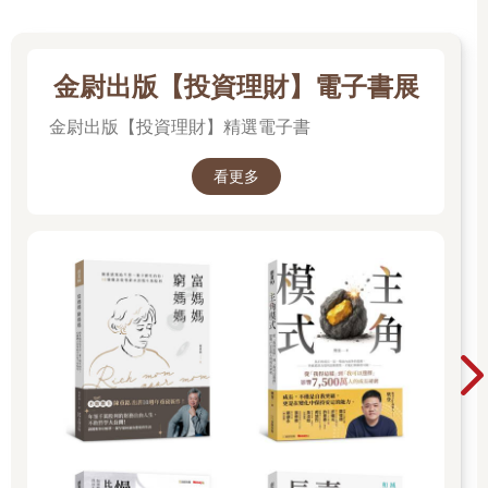
重點不在「答得快」，而在「要對題」。
多數人遇到這種提問，第一反應是「把資料說清楚」、再「補一
串行動」。但真的不是光有數字就夠了。老闆通常不缺背景與動
作（景氣差他知道、促銷會做他也知道），他真正要聽的，是
金尉出版【投資理財】電子書展
「定義得準」：
金尉出版【投資理財】精選電子書
1. 我們到底在解哪一題？
2. 這題的關鍵驅動因子是什麼（證據何在）？
看更多
3. 此刻最有效、可驗證的選項是什麼（風險與回補幅度）？
換句話說，回答快≠回答好。回得好，先得把題目說準。
接下來的章節，我想要用破除盲點加上三大步驟，以及透過我過
去在Nielsen 擔任商業數據分析師曾面對過的商業議題做為案例，
帶著大家重新釐清定義問題。因為無法定義問題，就無法提出解
方。唯有辨識問題本質，在混亂中釐清該解哪一題，我們才能找
到真正的答案。
2-1
問題≠表象
重新校準你的問題感知器