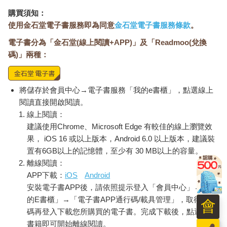
1. 表象層（症狀）
購買須知：
你看得到的結果，例如：「本月營收下滑」、「這場活動成效不
使用金石堂電子書服務即為同意
金石堂電子書服務條款
。
好」、「某檔商品庫存積壓」等等。這些都是現象，是顯而易
電子書分為「金石堂(線上閱讀+APP)」及「Readmoo(兌換
見、可觀察到的「結果」。
碼)」兩種：
2. 結構層（在哪裡發生）
現象具體發生在哪個通路？哪群客群？哪個商品？哪段時間？你
需要先把問題「切小」，切到能執行的單位，才能具體定義範
將儲存於會員中心→電子書服務「我的e書櫃」，點選線上
疇、洞察本質。
閱讀直接開啟閱讀。
線上閱讀：
3. 機制層（為什麼發生）
建議使用Chrome、Microsoft Edge 有較佳的線上瀏覽效
問題背後的真正驅動因子，例如：「缺貨導致客戶流失」、「價
果， iOS 16 或以上版本，Android 6.0 以上版本，建議裝
格帶落在錯誤區間」、「廣告觸及對象與消費者輪廓不符」。這
置有6GB以上的記憶體，至少有 30 MB以上的容量。
些才是真正需要處理的點。
離線閱讀：
APP下載：
iOS
Android
當只說出表象與症狀，別人會覺得「有觀察」；當能指出結構與
安裝電子書APP後，請依照提示登入「會員中心」→「我
機制，別人才覺得「有洞察」。而真正的問題，必須能夠具體化
成這三件事：
的E書櫃」→「電子書APP通行碼/載具管理」，取得通行
會
碼再登入下載您所購買的電子書。完成下載後，點選任一
1. 可以被觀察衡量。
書籍即可開始離線閱讀。