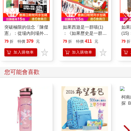
悉的理由，就像前章提到的思考偏誤「熟悉路徑」、四種決策慣
性當中的「經驗複製」，或是前面案例當中小張的快速回答「景
氣差、預算縮、對手做」，都是這類型。
突破極限的信念「陳傑
如果西遊是一群喵(1)
如果
2. 壓力反射
憲」：從場內到場外，
：《如果歷史是一群
(1
面對高階主管提問，大腦啟動求生模式，立刻回報你知道的數字
台灣隊長全力以赴的堅
喵》作者最新力作，附
貓漫
379
411
79
折
特價
元
79
折
特價
元
79
折
與行動，彷彿能顯示自己掌握狀況。就像前章提到四種決策慣性
持與自白 （限量典藏
【首卷特典】拉頁
當中的「衝動決策法」，或是前面案例當中小張直接面對老闆應
「日常私服小卡組」）
加入購物車
加入購物車
該也啟動了這種模式，因此容易讓說出口的多半是「我們已經做
了什麼」，而非「為什麼做這些、會有什麼效益」。
您可能會喜歡
3. 角色誤解
你以為主管想聽進度，其實他更關心的是方向；你講的是努力，
他想知道的是效果可否預測、風險是否控管、這題本質上該怎麼
解。
也就是說，真正關鍵的是：我們缺乏重新定義問題的習慣與肌
肉。
▌ 看見問題≠理解問題