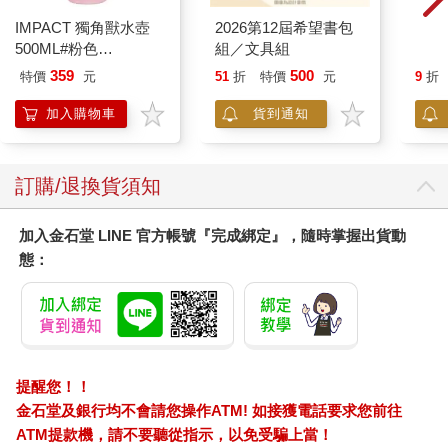
IMPACT 獨角獸水壺
2026第12屆希望書包
柯南
就像醫生面對發燒的病人，不會只開退燒藥就打發，而是要先確
500ML#粉色
組／文具組
探 B
認是病毒感染、細菌感染、過敏反應還是其他疾病；面對企業
IM00B11PK
裡、職場中的各種問題，背後也可能有非常多種原因情境，而我
359
500
特價
元
51
折
特價
元
9
折
們看到的通常是結果。因此，我們要思考的是：
加入購物車
貨到通知
• 是哪個變化導致了這個結果？
• 是什麼因素觸發這個變化？
• 接下來的對策是回應症狀，還是處理機制？
訂購/退換貨須知
如果我們沒有在著手面對問題前，先問自己這三個問題，就很容
加入金石堂 LINE 官方帳號『完成綁定』，隨時掌握出貨動
易「解錯題」。更慘的是，我們可能甚至壓根沒意識到自己「正
態：
在解錯題」。
換句話說，最重要的第一步就是：重新調整感知「問題」的方
式。就像醫生不會直接下判斷甚至開處方藥，我們要讓自己從直
接跳入問題開始解決，調整到先去辨識釐清問題。
▌ 三個層次：辨識問題的「深度」
提醒您！！
金石堂及銀行均不會請您操作ATM! 如接獲電話要求您前往
我們可以把問題感知的層次簡化為三層：
ATM提款機，請不要聽從指示，以免受騙上當！