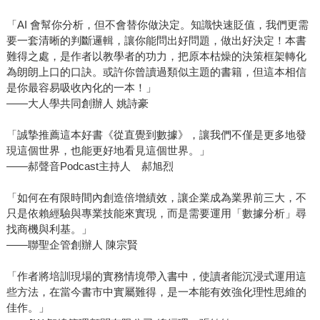
「AI 會幫你分析，但不會替你做決定。知識快速貶值，我們更需
要一套清晰的判斷邏輯，讓你能問出好問題，做出好決定！本書
難得之處，是作者以教學者的功力，把原本枯燥的決策框架轉化
為朗朗上口的口訣。或許你曾讀過類似主題的書籍，但這本相信
是你最容易吸收內化的一本！」
――大人學共同創辦人 姚詩豪
「誠摯推薦這本好書《從直覺到數據》，讓我們不僅是更多地發
現這個世界，也能更好地看見這個世界。」
――郝聲音Podcast主持人 郝旭烈
「如何在有限時間內創造倍增績效，讓企業成為業界前三大，不
只是依賴經驗與專業技能來實現，而是需要運用「數據分析」尋
找商機與利基。」
――聯聖企管創辦人 陳宗賢
「作者將培訓現場的實務情境帶入書中，使讀者能沉浸式運用這
些方法，在當今書市中實屬難得，是一本能有效強化理性思維的
佳作。」