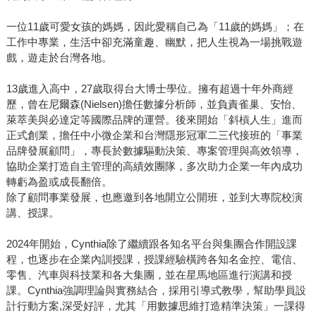
一位11歲可愛女孩的媽媽，因此愛稱自己為「11歲的媽媽」；在
工作中專業，生活中卻充滿童趣、幽默，把人生視為一場挑戰遊
戲，遊走於台灣各地。
13歲進入高中，27歲取得台大博士學位。擁有超過十年外商經
歷，曾在尼爾森(Nielsen)擔任數據分析師，並負責雀巢、安怡、
萊萃美與必達定等國際品牌的運營。後來開始「斜槓人生」進而
正式創業，擔任中小微企業和台灣隱形冠軍二三代接班的「事業
品牌發展顧問」，專長於數據驅動決策、專案管理與高效領導，
協助企業打造自主管理的高績效團隊，多次助力企業一年內成功
轉虧為盈或成長翻倍。
除了顧問事業發展，也應邀到各地開立公開班，並到大專院校演
講、授課。
2024年開始，Cynthia除了繼續跟各知名平台與集團合作開設課
程，也逐步在企業內訓授課，授課經驗橫跨各知名金控、電信、
零售、汽車與科技業和各大集團，並在星馬地區進行演講和授
課。Cynthia強調理論與實務結合，採用引導式教學，幫助學員設
計行動方案,深受好評，尤其「用數據思維打造精準決策」一課得