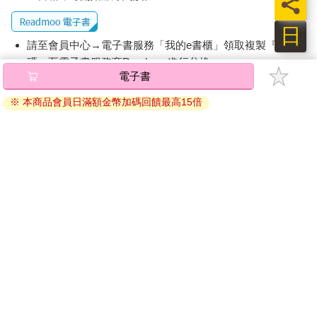
員
2. 有明確的影響對象與範圍。
3. 可以設計出針對性的驗證或對策。
日
請至會員中心→電子書服務「我的e書櫃」領取複製『兌換
在後續的章節，我會用常見的5W2H 方法帶著大家具體明確問題
碼』至電子書服務商Readmoo進行兌換。
去做到這三點。
電子書
現在讓我們回顧上一節的故事，看看小張到底答錯了甚麼。當
退換貨須知：
時，小張的回應是這樣的：
※ 本商品會員日滿額金幣加碼回饋最高15倍
因版權保護，您在金石堂所購買的電子書僅能以金石堂專屬
「景氣影響大家，競品也下滑，我們雖然有落差，但市占還是微
的閱讀軟體開啟閱讀，無法以其他閱讀器或直接下載檔案。
升。接下來有促銷跟廣告，預估可補回部分業績。」
依據「消費者保護法」第19條及行政院消費者保護處公告之
到底問題出在哪裡呢？
「通訊交易解除權合理例外情事適用準則」，非以有形媒介
提供之數位內容或一經提供即為完成之線上服務，經消費者
1. 過度著重在外部環境：第一時間講的是大家，不是自己。景氣
事先同意始提供。（如：電子書、電子雜誌、下載版軟體、
不好不是只有你家不好，市占上升也不代表業績就沒問題。主管
虛擬商品…等），
不受「網購服務需提供七日鑑賞期」的限
想要知道的永遠是我們可以怎麼做更好。
制
。為維護您的權益，建議您先使用「試閱」功能後再付款
2. 沒有具體指出下滑的關鍵結構：哪個通路？哪個客群？哪個品
購買。
項？對整體業績的貢獻比例是多少？這些關鍵資訊才能讓我們進
到問題的結構層，也會讓主管覺得我們有確切拆解問題。
3. 沒有連結「動作」與「對準的因子」：說要做促銷與廣告，然
後呢？為什麼選擇促銷和廣告？當然也沒有說清楚針對哪個客
群？促銷的內容與形式？因為沒有進到結構層，當然很難去到機