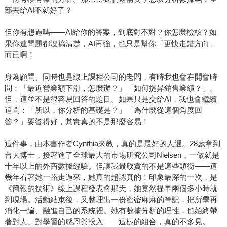
部丟給AI不就好了？
但你有想過嗎――AI給你的答案，到底對不對？你怎麼檢核？如
果你連問題都沒搞清楚，AI再強，也只是幫你「更快走錯方向」
而已啊！
身為顧問、同時也是線上課程公司的老闆，有時我也會在開會時
問：「最近營業額下滑，怎麼辦？」「如何提昇銷售業績？」。
但，這並不是很容易回答的題目。如果只是交給AI，我也會繼續
追問：「所以，你分析的基礎是？」「為什麼從這個角度回
答？」要答得好，其實真的不是那麼容易！
這件事，由本書作者Cynthia來教，真的是最好的人選。28歲拿到
台大博士，接著進了全球最大的市場研究公司Nielsen，一做就是
十年以上的外商數據經驗。但讓我最欣賞的不是這些頭銜――這
幾年看著她一路走過來，她真的超認真的！印象最深的一次，是
《簡報的技術》線上課程發表會那天，她竟然提早兩個多小時就
到現場。活動結束後，又整理出一份密密麻麻的筆記，把所學再
消化一遍、融進自己的系統裡。她有數據分析的理性，也始終帶
著對人、對學習的感恩與投入――這樣的組合，真的不多見。