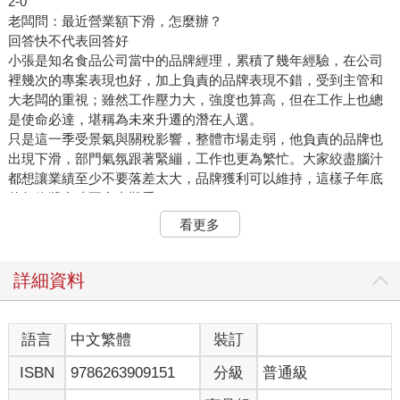
2-0
老闆問：最近營業額下滑，怎麼辦？
回答快不代表回答好
小張是知名食品公司當中的品牌經理，累積了幾年經驗，在公司
裡幾次的專案表現也好，加上負責的品牌表現不錯，受到主管和
大老闆的重視；雖然工作壓力大，強度也算高，但在工作上也總
是使命必達，堪稱為未來升遷的潛在人選。
只是這一季受景氣與關稅影響，整體市場走弱，他負責的品牌也
出現下滑，部門氣氛跟著緊繃，工作也更為繁忙。大家絞盡腦汁
都想讓業績至少不要落差太大，品牌獲利可以維持，這樣子年底
的年終獎金才不會太難看。
這天，主管外出，大老闆把他叫進辦公室，開門見山：「最近營
看更多
業額下滑，怎麼辦？」
小張深吸一口氣，迅速回答：「整體景氣不佳，競品也都下滑。
我們雖然較去年同期少了15%，但市占還小幅提升1 個百分點。
詳細資料
接下來通路促銷與廣告已排程，評估可回補約150 萬；相較去年
少100萬、相較目標差150 萬—我們會持續加把勁！」
大老闆看著小張幾秒鐘，並沒有回話。小張內心咯噔了一下，雖
語言
中文繁體
裝訂
然這幾年跟大老闆互動不算多，也總有主管在他跟大老闆當中協
ISBN
9786263909151
分級
普通級
助溝通會報，但還是對大老闆有幾分了解的，心裡知道依照大老
闆的這個反應，看來是沒有回答到點上。