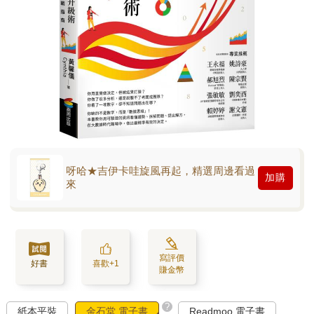
呀哈★吉伊卡哇旋風再起，精選周邊看過
加購
來
寫評價
好書
喜歡+1
賺金幣
?
紙本平裝
金石堂 電子書
Readmoo 電子書