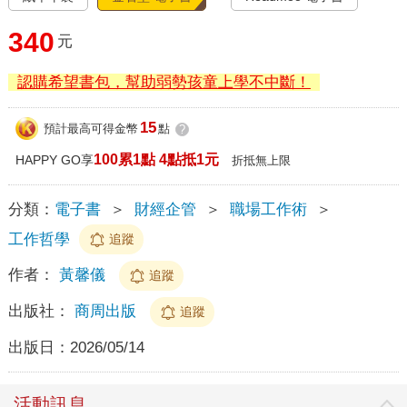
340
元
認購希望書包，幫助弱勢孩童上學不中斷！
15
預計最高可得金幣
點
?
100累1點 4點抵1元
HAPPY GO享
折抵無上限
分類：
電子書
＞
財經企管
＞
職場工作術
＞
工作哲學
追蹤
作者：
黃馨儀
追蹤
出版社：
商周出版
追蹤
出版日：
2026/05/14
活動訊息