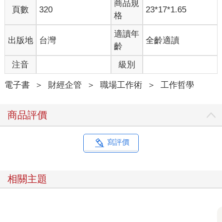
商品規
但心裡面也納悶，數字都對，他對於自己市場和品牌的掌握也有
頁數
320
23*17*1.65
格
信心，到底是哪個地方沒有說對？大老闆到底希望他回答甚麼
呢？
適讀年
出版地
台灣
全齡適讀
所幸這個靜默沒有維持太久，大老闆淡淡說一句「我知道了」，
齡
接著就揮揮手要小張回到工作崗位上。
走出辦公室，小張腦中反覆回放剛才的對話：數字沒錯、行動也
注音
級別
排了，為什麼老闆沒有點頭？到底少了什麼？
望著桌上一個個待解的專案與問題，他突然意識到：除了大老闆
電子書
＞
財經企管
＞
職場工作術
＞
工作哲學
這個新拋下來的難題，自己手上已經有好幾件急待處理的工作。
問題並非單一，而是接二連三湧上來，讓他覺得頭腦發脹、難以
商品評價
理清先後順序。
這是很典型的工作場景，也是我在過去十多年外商職場經歷中的
開端，有時候會發生的狀況，甚至有時候老闆情緒比較不對，直
寫評價
接回：「我要的答案不是這個。」或是直接發飆，也是有過的。
一開始，我跟小張一樣總是摸不著頭緒，覺得我回答得很快，顯
示我對品牌和市場的熟悉度很高，數字正確也代表我對整體狀況
相關主題
的掌握度很夠，到底為什麼老闆的反應不如我的預期？
後來我才發現――――不是光有數字就夠了！
很多時候，問題不是我們所聽到、看到的表象。我們得重新校準
自己的問題感知器，去找出問題背後真正的問題。