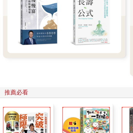
當老闆問你：「最近營業額下滑，該怎麼辦？」你的第一個反應
會是什麼？
如果你像大多數人，會立刻提到「景氣不好」、「同業也都在
掉」、「已經在做促銷」、「接下來還有廣告要上」⋯⋯這些答
案都不見得錯，但很可能都只是表象，會讓你以為自己已經在回
答問題，實際上卻只是在陳述狀況。而在正式決策場合裡，這樣
的回應往往讓對方（通常是你的主管或大老闆）感覺：「你沒搞
清楚問題在哪。」而太快回應，非但不代表效率極高，而是容易
讓對方覺得：「你有仔細思考過嗎？」而如果你的主管個性較
急，更可能因此影響主管對你的觀感與信任。很重要的是，要提
醒自己：所有直覺的想法都是假設，唯有把假設反覆驗證，才能
夠成為可能貼近事實的答案，進而構成決策。
推薦必看
▌ 快答，為什麼常常答錯？
我們會落入這樣的直覺反應，通常有三個原因：
1. 慣性歸因
過往經驗告訴我們「這種情況就是這樣」，所以套用記憶中最熟