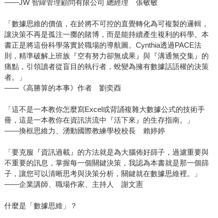
――JW 智緯管理顧問有限公司 總經理 張敏敏
「數據思維的價值，在於將不可控的直覺轉化為可複製的邏輯，
讓決策不再是孤注一擲的賭博，而是能持續產生複利的科學。本
書正是將這份科學落實於職場的導航圖。Cynthia透過PACE法
則，精準破解上班族『空有努力卻無成果』與『溝通無交集』的
痛點，引領讀者從盲目的執行者，蛻變為擁有數據話語權的決策
者。」
――《高勝算的本事》作者 劉奕酉
「這不是一本教你怎麼寫Excel或背誦複雜大數據公式的技術手
冊，這是一本教你在資訊洪流中『活下來』的生存指南。」
――換框思維力、湧動國際教練學校校長 賴婷婷
「要克服『資訊過載』的方法就是為大腦佈好篩子，過濾重要與
不重要的訊息，掌握每一個關鍵決策，我認為本書就是那一個篩
子，讓您可以清晰思考與決策分析，關鍵就在數據思維裡。」
――企業講師、職場作家、主持人 謝文憲
什麼是「數據思維」？