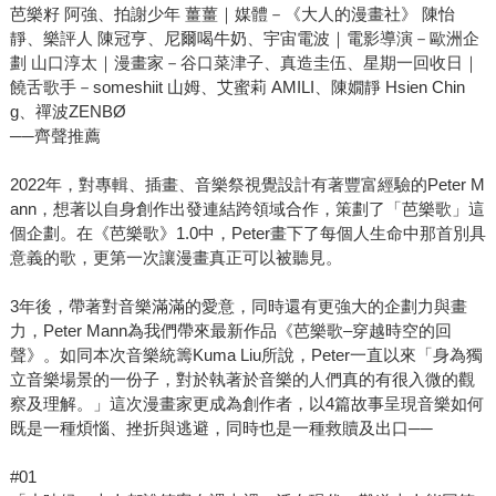
芭樂籽 阿強、拍謝少年 薑薑｜媒體－《大人的漫畫社》 陳怡
靜、樂評人 陳冠亨、尼爾喝牛奶、宇宙電波｜電影導演－歐洲企
劃 山口淳太｜漫畫家－谷口菜津子、真造圭伍、星期一回收日｜
饒舌歌手－someshiit 山姆、艾蜜莉 AMILI、陳嫺靜 Hsien Chin
g、禪波ZENBØ
──齊聲推薦
2022年，對專輯、插畫、音樂祭視覺設計有著豐富經驗的Peter M
ann，想著以自身創作出發連結跨領域合作，策劃了「芭樂歌」這
個企劃。在《芭樂歌》1.0中，Peter畫下了每個人生命中那首別具
意義的歌，更第一次讓漫畫真正可以被聽見。
3年後，帶著對音樂滿滿的愛意，同時還有更強大的企劃力與畫
力，Peter Mann為我們帶來最新作品《芭樂歌–穿越時空的回
聲》。如同本次音樂統籌Kuma Liu所說，Peter一直以來「身為獨
立音樂場景的一份子，對於執著於音樂的人們真的有很入微的觀
察及理解。」這次漫畫家更成為創作者，以4篇故事呈現音樂如何
既是一種煩惱、挫折與逃避，同時也是一種救贖及出口──
#01