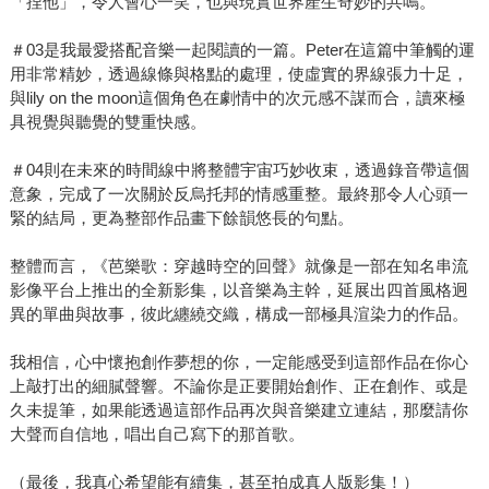
「捏他」，令人會心一笑，也與現實世界產生奇妙的共鳴。
＃03是我最愛搭配音樂一起閱讀的一篇。Peter在這篇中筆觸的運
用非常精妙，透過線條與格點的處理，使虛實的界線張力十足，
與lily on the moon這個角色在劇情中的次元感不謀而合，讀來極
具視覺與聽覺的雙重快感。
＃04則在未來的時間線中將整體宇宙巧妙收束，透過錄音帶這個
意象，完成了一次關於反烏托邦的情感重整。最終那令人心頭一
緊的結局，更為整部作品畫下餘韻悠長的句點。
整體而言，《芭樂歌：穿越時空的回聲》就像是一部在知名串流
影像平台上推出的全新影集，以音樂為主幹，延展出四首風格迥
異的單曲與故事，彼此纏繞交織，構成一部極具渲染力的作品。
我相信，心中懷抱創作夢想的你，一定能感受到這部作品在你心
上敲打出的細膩聲響。不論你是正要開始創作、正在創作、或是
久未提筆，如果能透過這部作品再次與音樂建立連結，那麼請你
大聲而自信地，唱出自己寫下的那首歌。
（最後，我真心希望能有續集，甚至拍成真人版影集！）