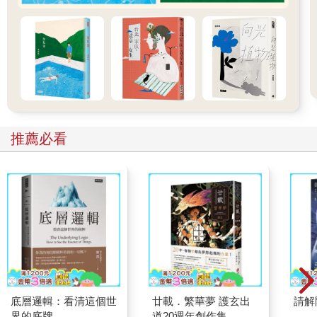
推薦必看
底層邏輯：看清這個世
廿載．繁華夢 護玄出
請解
界的底牌
道20週年創作集