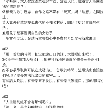
「小時候，大人都說答案在課本裡。活在現代，難道古人能回答
我的問題嗎？」
斜槓饒舌歌手勝志，創作之路不斷在「現實」與「理想」之間拉
扯，
某天意外穿越到貌似古代的不知名村落，開始了街頭賣藝的生
活，
並遇見了想要證明自己的女歌手……
一場古今交流，穿越時空尋找心中答案的奇幻歷程就此展開！
#02
「用一首歌的時間，把沒能說出口的話，大聲唱出來吧！」
3位高中生想加入熱音社，卻被社辦地縛靈般的學長三番兩次阻
撓。
好不容易爭取到可以在成發演出一首歌的時間，這場演出也讓他
們發現了學長無法說出口的祕密……
有些話太晚說，有些話來不及說，有些話很難開口，那就用唱的
吧！
#03
「人生勝利組不會有煩惱吧？」
「第一名」是李莉的標籤，但謎樣的她，