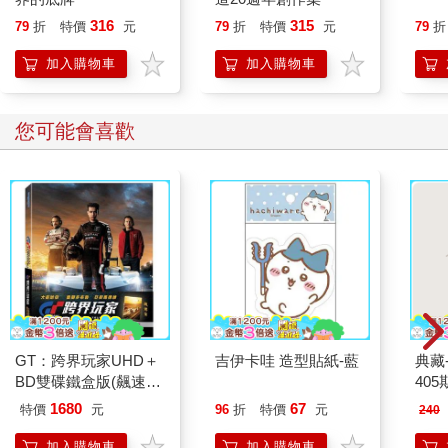
316
315
79
折
特價
元
79
折
特價
元
79
折
加入購物車
加入購物車
您可能會喜歡
GT：跨界玩家UHD＋
吉伊卡哇 造型貼紙-藍
典藏
BD雙碟鐵盒版(飆速
405
金)
1680
67
特價
元
96
折
特價
元
240
加入購物車
加入購物車