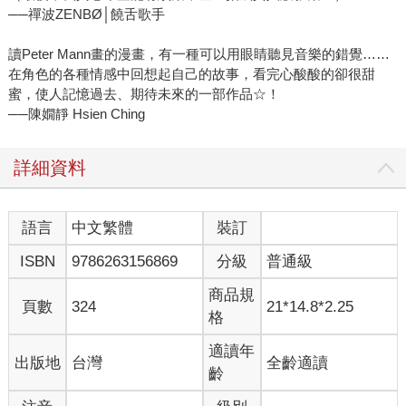
──禪波ZENBØ│饒舌歌手
讀Peter Mann畫的漫畫，有一種可以用眼睛聽見音樂的錯覺……
在角色的各種情感中回想起自己的故事，看完心酸酸的卻很甜
蜜，使人記憶過去、期待未來的一部作品☆！
──陳嫺靜 Hsien Ching
詳細資料
語言
中文繁體
裝訂
ISBN
9786263156869
分級
普通級
商品規
頁數
324
21*14.8*2.25
格
適讀年
出版地
台灣
全齡適讀
齡