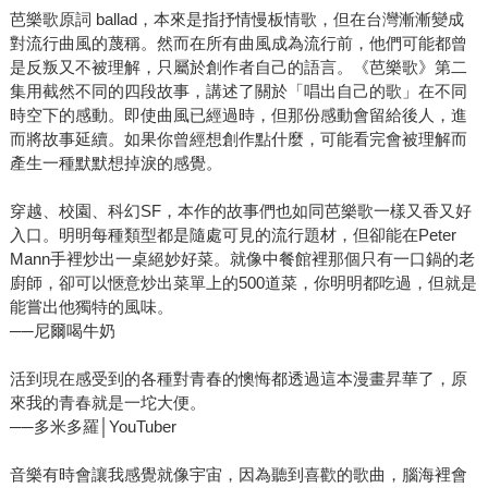
芭樂歌原詞 ballad，本來是指抒情慢板情歌，但在台灣漸漸變成
對流行曲風的蔑稱。然而在所有曲風成為流行前，他們可能都曾
是反叛又不被理解，只屬於創作者自己的語言。《芭樂歌》第二
集用截然不同的四段故事，講述了關於「唱出自己的歌」在不同
時空下的感動。即使曲風已經過時，但那份感動會留給後人，進
而將故事延續。如果你曾經想創作點什麼，可能看完會被理解而
產生一種默默想掉淚的感覺。
穿越、校園、科幻SF，本作的故事們也如同芭樂歌一樣又香又好
入口。明明每種類型都是隨處可見的流行題材，但卻能在Peter
Mann手裡炒出一桌絕妙好菜。就像中餐館裡那個只有一口鍋的老
廚師，卻可以愜意炒出菜單上的500道菜，你明明都吃過，但就是
能嘗出他獨特的風味。
──尼爾喝牛奶
活到現在感受到的各種對青春的懊悔都透過這本漫畫昇華了，原
來我的青春就是一坨大便。
──多米多羅│YouTuber
音樂有時會讓我感覺就像宇宙，因為聽到喜歡的歌曲，腦海裡會