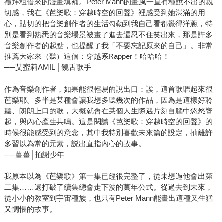
禮拜租借來的漫畫填補。Peter Mann的畫風一直有種說不出的親
切感，我在《芭樂歌：穿越時空的回聲》裡感受到她滿滿的用
心，貼切的把音樂創作者的生活勾勒到我自己看都覺得洋蔥，特
別是看到熟悉的音樂場景被畫了進去還忍不住笑出來，那是許多
音樂創作者的起點，也提醒了我「不要忘記原來的自己」。非常
推薦大家來（聽）這個：穿越系Rapper！哈哈哈！
──艾蜜莉AMILI│饒舌歌手
作為音樂創作者，如果能很輕易的說出口：誒，這首歌聽起來很
芭樂耶。多半是某種會讓我想多聽幾次的作品，因為是這樣好聆
聽、朗朗上口的歌，大概就會在某個人生際遇片刻自腦中悠悠響
起，與內心產生共鳴。這是閱讀《芭樂歌：穿越時空的回聲》的
時候很能感受到的意念，其中我特別喜歡未來篇的設定，抽離許
多習以為常的元素，説出直指內心的故事。
──薑薑│拍謝少年
我原本以為《芭樂歌》第一集已經很完整了，從未想過他會出第
二集……還打破了續集總會走下波的萬年公式。從過去到未來，
從小小的教室到宇宙種族，也只有Peter Mann能畫出這種又生猛
又惆悵的故事。