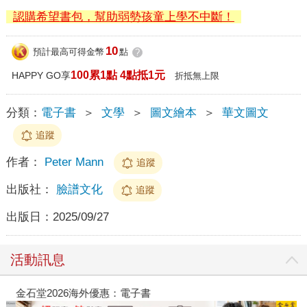
認購希望書包，幫助弱勢孩童上學不中斷！
10
預計最高可得金幣
點
?
100累1點 4點抵1元
HAPPY GO享
折抵無上限
分類：
電子書
＞
文學
＞
圖文繪本
＞
華文圖文
追蹤
作者：
Peter Mann
追蹤
出版社：
臉譜文化
追蹤
出版日：
2025/09/27
活動訊息
金石堂2026海外優惠：電子書