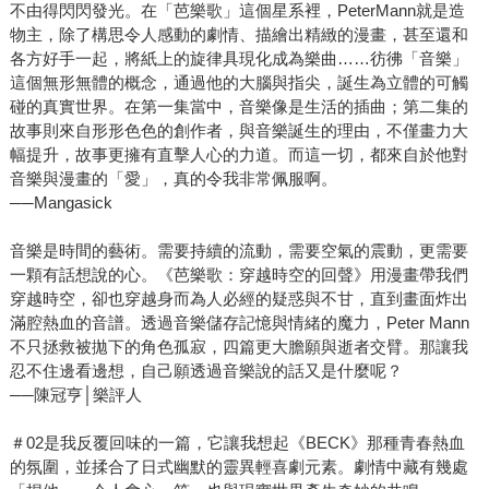
不由得閃閃發光。在「芭樂歌」這個星系裡，PeterMann就是造
物主，除了構思令人感動的劇情、描繪出精緻的漫畫，甚至還和
各方好手一起，將紙上的旋律具現化成為樂曲……彷彿「音樂」
這個無形無體的概念，通過他的大腦與指尖，誕生為立體的可觸
碰的真實世界。在第一集當中，音樂像是生活的插曲；第二集的
故事則來自形形色色的創作者，與音樂誕生的理由，不僅畫力大
幅提升，故事更擁有直擊人心的力道。而這一切，都來自於他對
音樂與漫畫的「愛」，真的令我非常佩服啊。
──Mangasick
音樂是時間的藝術。需要持續的流動，需要空氣的震動，更需要
一顆有話想說的心。《芭樂歌：穿越時空的回聲》用漫畫帶我們
穿越時空，卻也穿越身而為人必經的疑惑與不甘，直到畫面炸出
滿腔熱血的音譜。透過音樂儲存記憶與情緒的魔力，Peter Mann
不只拯救被拋下的角色孤寂，四篇更大膽願與逝者交臂。那讓我
忍不住邊看邊想，自己願透過音樂說的話又是什麼呢？
──陳冠亨│樂評人
＃02是我反覆回味的一篇，它讓我想起《BECK》那種青春熱血
的氛圍，並揉合了日式幽默的靈異輕喜劇元素。劇情中藏有幾處