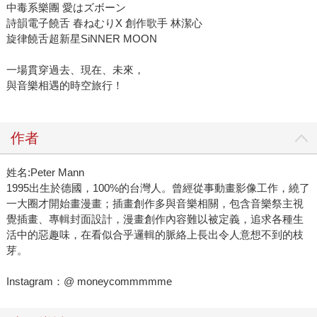
中毒系樂團 愛はズボーン
詩韻電子饒舌 春ねむりX 創作歌手 林潔心
旋律饒舌超新星SiNNER MOON
一場貫穿過去、現在、未來，
與音樂相遇的時空旅行！
作者
姓名:Peter Mann
1995出生於德國，100%的台灣人。曾經從事動畫影像工作，繞了
一大圈才開始畫漫畫；插畫創作多與音樂相關，包含音樂祭主視
覺插畫、專輯封面設計，漫畫創作內容難以被定義，追求各種生
活中的惡趣味，在看似合乎邏輯的脈絡上長出令人意想不到的枝
芽。
Instagram：@ moneycommmmme