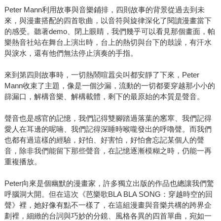
Peter Mann利用故事與音樂鋪排，四則故事的背景從過去到未
來，與漫畫搭配的四首歌曲，以音符與旋律深化了閱讀漫畫當下
的感受。聽著demo、閉上眼睛，我們幾乎可以看見那個畫面，帕
樂熱音社站在舞台上演出時，台上的熱切與台下的鼓譟，有汗水
與淚水，還有他們無法停止演奏的手指。
來到第四則故事時，一切熱鬧喧囂尖叫都安靜了下來，Peter
Mann收束了主題，像是一個沙漏，流動的一切都要穿越那小小的
篩漏口，解構音樂、解構載體，剩下的最原始的本質是聲音。
聲音也是感官的記憶，我們記得雙腳踏過落葉的窸窣、我們記得
愛人在耳邊的呢喃、我們記得深睡時喉嚨發出的呼嚕聲。而我們
也都有過這樣的經驗，好怕、好害怕，好怕會忘記某個人的聲
音，除非我們能留下那些聲音，在記憶逐漸模糊之時，仍能一再
重複播放。
Peter向來是個幽默的漫畫家，許多獨立出版的作品也總讓我們驚
呼腦洞大開。但在這次《芭樂歌BLA BLA SONG：穿越時空的回
聲》裡，她好像有點不一樣了，在這組漫畫與音樂共構的跨界企
劃裡，細緻的台詞與巧妙的分鏡、風格各異的四首單曲，宛如一