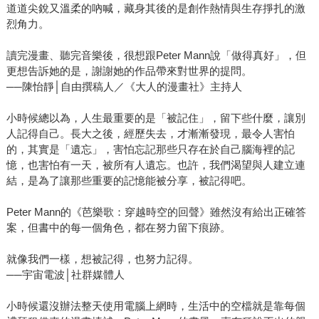
道道尖銳又溫柔的吶喊，藏身其後的是創作熱情與生存掙扎的激
烈角力。
讀完漫畫、聽完音樂後，很想跟Peter Mann說「做得真好」，但
更想告訴她的是，謝謝她的作品帶來對世界的提問。
──陳怡靜│自由撰稿人／《大人的漫畫社》主持人
小時候總以為，人生最重要的是「被記住」，留下些什麼，讓別
人記得自己。長大之後，經歷失去，才漸漸發現，最令人害怕
的，其實是「遺忘」，害怕忘記那些只存在於自己腦海裡的記
憶，也害怕有一天，被所有人遺忘。也許，我們渴望與人建立連
結，是為了讓那些重要的記憶能被分享，被記得吧。
Peter Mann的《芭樂歌：穿越時空的回聲》雖然沒有給出正確答
案，但書中的每一個角色，都在努力留下痕跡。
就像我們一樣，想被記得，也努力記得。
──宇宙電波│社群媒體人
小時候還沒辦法整天使用電腦上網時，生活中的空檔就是靠每個