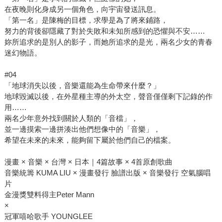
在夜晚則化身成另一個角色，向宇宙發送訊息。
「第一名」是陳梅的目標，求學是為了將來鋪路，
努力的背後卻隱藏了對於失敗和未知所感到的恐懼與不安……
妳所追求的是別人的影子，而她所追求的是光，兩名少女的青春
迷幻物語。
#04
「地球消失以後，音樂還能為生命帶來什麼？」
地球毀滅以後，在外星種主導的外太空，聲音僅僅剩下記錄的作
用……
兩名少年意外找到關於人類的「音檔」，
並一邊摸索一邊拼湊出他們想像中的「音樂」，
希望在未來的未來，能夠留下屬於他們自己的檔案。
漫畫 × 音樂 × 台灣 × 日本｜4篇故事 × 4首原創歌曲
音樂統籌 KUMA LIU × 漫畫發行 臉譜出版 × 音樂發行 空氣腦唱
片
金漫獎雙料得主Peter Mann
×
冠軍嘻哈歌手 YOUNGLEE