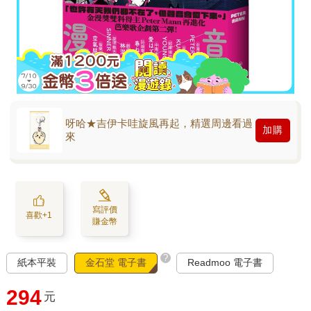
呀哈★吉伊卡哇旋風再起，精選周邊看過
加購
來
寫評價
喜歡+1
賺金幣
?
紙本平裝
金石堂 電子書
Readmoo 電子書
294
元