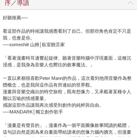
序／導讀
好聽推薦──
看這部作品的時候讓我感覺看到了自己。但那些角色肯定不只是
我，也會是你。
──someshiit 山姆│臥室饒舌家
「看著漫畫時耳邊響起旋律、聽著音樂時腦中浮現畫面，這種沉
浸感，是我身為音樂人也嚮往的敘事魔法。」
一直以來都很喜歡Peter Mann的作品，這次看到他用音樂作為整
體概念，也是我與這作品有所連結的世界觀。
漫畫與音樂交織出的時空旅程，既有想像力，又承載著某種令人
難以言喻的情感重量。
感謝這部作品讓我再次感受到創作的純粹與自由。
──MANDARK│獨立創作歌手
「漫畫是有聲音的」，漫畫作為一個平面圖像敘事閱讀的載體，
這句話自然是因為來自畫面帶給讀者的想像力腦內擴充，但漫畫