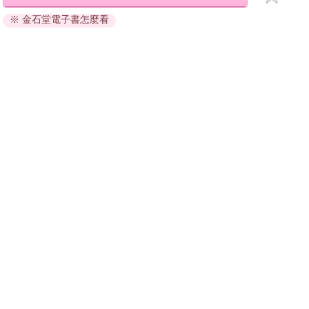
退換貨須知：
※ 金石堂電子書怎麼看
因版權保護，您在金石堂所購買的電子書僅能以金石堂專屬
的閱讀軟體開啟閱讀，無法以其他閱讀器或直接下載檔案。
依據「消費者保護法」第19條及行政院消費者保護處公告之
「通訊交易解除權合理例外情事適用準則」，非以有形媒介
提供之數位內容或一經提供即為完成之線上服務，經消費者
事先同意始提供。（如：電子書、電子雜誌、下載版軟體、
虛擬商品…等），
不受「網購服務需提供七日鑑賞期」的限
制
。為維護您的權益，建議您先使用「試閱」功能後再付款
購買。