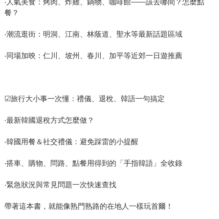
‧人氣美食：烤肉、炸雞、鍋物、咖啡館——該去哪間？怎麼點
餐？
‧潮流逛街：明洞、江南、林蔭道、聖水等最新話題區域
‧同場加映：仁川、坡州、春川、加平等近郊一日遊推薦
☑旅行大小事一次懂：禮儀、退稅、韓語一句搞定
‧最新韓國退稅方式怎麼做？
‧韓國用餐＆社交禮儀：避免踩雷的小提醒
‧搭車、購物、問路、點餐用得到的「手指韓語」全收錄
‧緊急狀況與常見問題一次快速查找
帶著這本書，就能像熟門熟路的在地人一樣玩首爾！