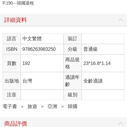
P.190⋯韓國退稅
詳細資料
語言
中文繁體
裝訂
ISBN
9786263983250
分級
普通級
商品規
頁數
192
23*16.8*1.14
格
適讀年
出版地
台灣
全齡適讀
齡
注音
級別
電子書
＞
旅遊
＞
亞洲
＞
韓國
商品評價