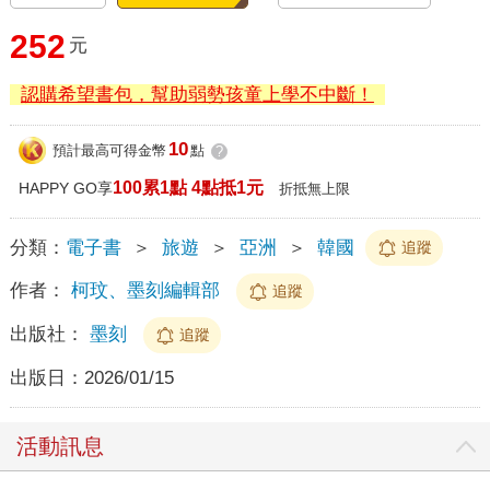
252
元
認購希望書包，幫助弱勢孩童上學不中斷！
10
預計最高可得金幣
點
?
100累1點 4點抵1元
HAPPY GO享
折抵無上限
分類：
電子書
＞
旅遊
＞
亞洲
＞
韓國
追蹤
作者：
柯玟、墨刻編輯部
追蹤
出版社：
墨刻
追蹤
出版日：
2026/01/15
活動訊息