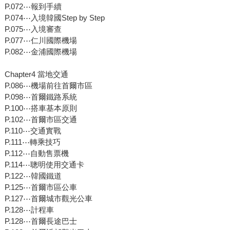
P.072⋯報到手續
P.074⋯入境韓國Step by Step
P.075⋯入境審查
P.077⋯仁川國際機場
P.082⋯金浦國際機場
Chapter4 當地交通
P.086⋯機場前往首爾市區
P.098⋯首爾鐵路系統
P.100⋯搭車基本原則
P.102⋯首爾市區交通
P.110⋯交通實戰
P.111⋯轉乘技巧
P.112⋯自動售票機
P.114⋯聰明使用交通卡
P.122⋯韓國鐵道
P.125⋯首爾市區公車
P.127⋯首爾城市觀光公車
P.128⋯計程車
P.128⋯首爾長途巴士