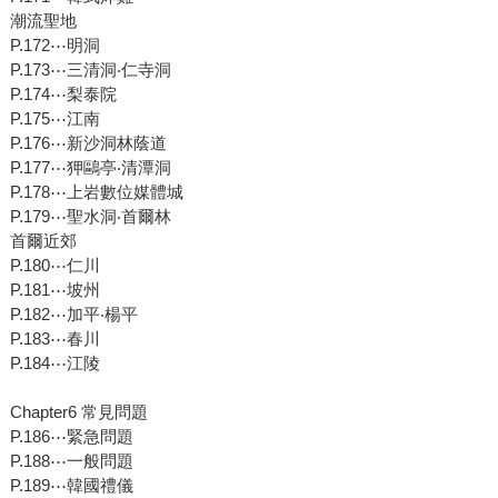
潮流聖地
P.172⋯明洞
P.173⋯三清洞‧仁寺洞
P.174⋯梨泰院
P.175⋯江南
P.176⋯新沙洞林蔭道
P.177⋯狎鷗亭‧清潭洞
P.178⋯上岩數位媒體城
P.179⋯聖水洞‧首爾林
首爾近郊
P.180⋯仁川
P.181⋯坡州
P.182⋯加平‧楊平
P.183⋯春川
P.184⋯江陵
Chapter6 常見問題
P.186⋯緊急問題
P.188⋯一般問題
P.189⋯韓國禮儀