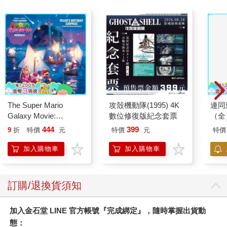
The Super Mario
攻殼機動隊(1995) 4K
連同
Galaxy Movie:
數位修復版紀念套票
（全
Peach`s Birthday
444
399
9
折
特價
元
特價
元
特價
Surprise: The Super
Mario Galaxy Movie
加入購物車
加入購物車
Storybook
訂購/退換貨須知
加入金石堂 LINE 官方帳號『完成綁定』，隨時掌握出貨動
態：