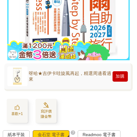
呀哈★吉伊卡哇旋風再起，精選周邊看過
加購
來
寫評價
喜歡+1
賺金幣
?
紙本平裝
金石堂 電子書
Readmoo 電子書