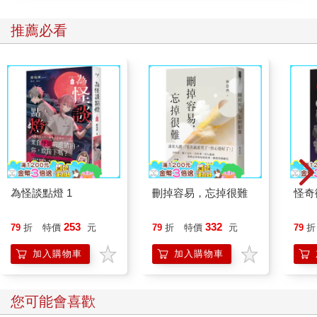
推薦必看
為怪談點燈 1
刪掉容易，忘掉很難
怪奇
253
332
79
折
特價
元
79
折
特價
元
79
折
加入購物車
加入購物車
您可能會喜歡