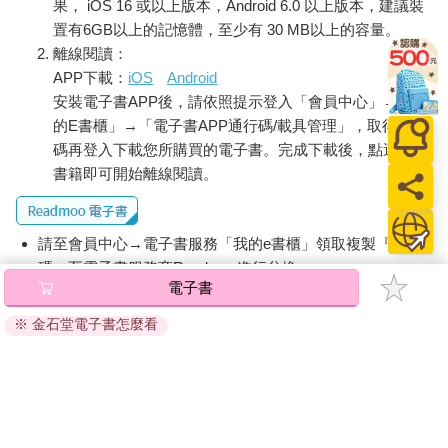
果， iOS 16 或以上版本，Android 6.0 以上版本，建議裝
置有6GB以上的記憶體，至少有 30 MB以上的容量。
離線閱讀：
APP下載：
iOS
Android
安裝電子書APP後，請依照提示登入「會員中心」→「我
的E書櫃」→「電子書APP通行碼/載具管理」，取得通行
碼再登入下載您所購買的電子書。完成下載後，點選任一
書籍即可開始離線閱讀。
請至會員中心→電子書服務「我的e書櫃」領取複製『兌換
碼』至電子書服務商Readmoo進行兌換。
電子書
退換貨須知：
※ 金石堂電子書怎麼看
因版權保護，您在金石堂所購買的電子書僅能以金石堂專屬
的閱讀軟體開啟閱讀，無法以其他閱讀器或直接下載檔案。
依據「消費者保護法」第19條及行政院消費者保護處公告之
「通訊交易解除權合理例外情事適用準則」，非以有形媒介
提供之數位內容或一經提供即為完成之線上服務，經消費者
事先同意始提供。（如：電子書、電子雜誌、下載版軟體、