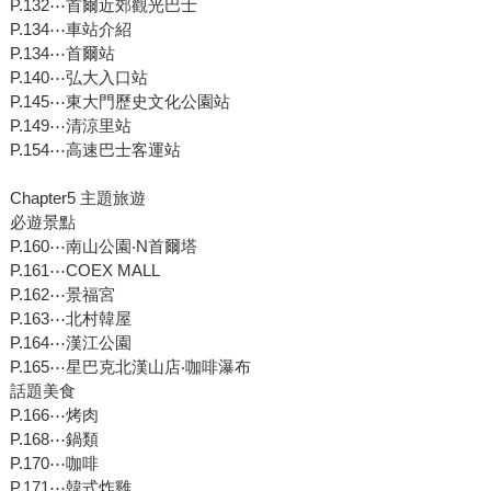
P.132⋯首爾近郊觀光巴士
P.134⋯車站介紹
P.134⋯首爾站
P.140⋯弘大入口站
P.145⋯東大門歷史文化公園站
P.149⋯清涼里站
P.154⋯高速巴士客運站
Chapter5 主題旅遊
必遊景點
P.160⋯南山公園‧N首爾塔
P.161⋯COEX MALL
P.162⋯景福宮
P.163⋯北村韓屋
P.164⋯漢江公園
P.165⋯星巴克北漢山店‧咖啡瀑布
話題美食
P.166⋯烤肉
P.168⋯鍋類
P.170⋯咖啡
P.171⋯韓式炸雞