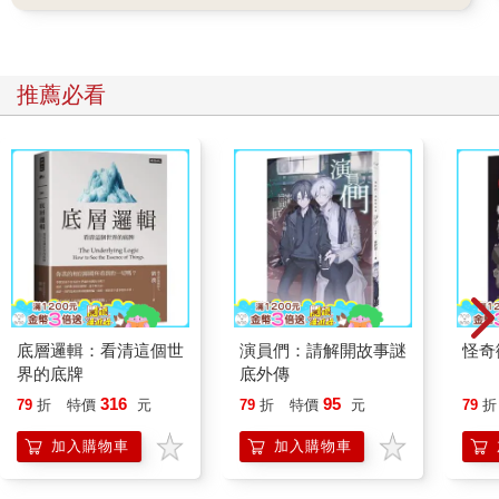
推薦必看
底層邏輯：看清這個世
演員們：請解開故事謎
怪奇
界的底牌
底外傳
316
95
79
折
特價
元
79
折
特價
元
79
折
加入購物車
加入購物車