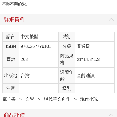
不離不棄的愛。
詳細資料
語言
中文繁體
裝訂
ISBN
9786267779101
分級
普通級
商品規
頁數
208
21*14.8*1.3
格
適讀年
出版地
台灣
全齡適讀
齡
注音
級別
電子書
＞
文學
＞
現代華文創作
＞
現代小說
商品評價