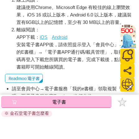
建議使用Chrome、Microsoft Edge 有較佳的線上瀏覽效
果， iOS 16 或以上版本，Android 6.0 以上版本，建議裝
置有6GB以上的記憶體，至少有 30 MB以上的容量。
離線閱讀：
APP下載：
iOS
Android
安裝電子書APP後，請依照提示登入「會員中心」→「我
的E書櫃」→「電子書APP通行碼/載具管理」，取得通行
碼再登入下載您所購買的電子書。完成下載後，點選任一
書籍即可開始離線閱讀。
請至會員中心→電子書服務「我的e書櫃」領取複製『兌換
碼』至電子書服務商Readmoo進行兌換。
電子書
退換貨須知：
※ 金石堂電子書怎麼看
因版權保護，您在金石堂所購買的電子書僅能以金石堂專屬
的閱讀軟體開啟閱讀，無法以其他閱讀器或直接下載檔案。
依據「消費者保護法」第19條及行政院消費者保護處公告之
「通訊交易解除權合理例外情事適用準則」，非以有形媒介