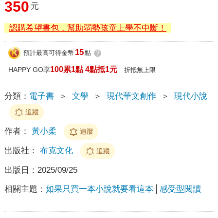
350
元
認購希望書包，幫助弱勢孩童上學不中斷！
15
預計最高可得金幣
點
?
100累1點 4點抵1元
HAPPY GO享
折抵無上限
分類：
電子書
＞
文學
＞
現代華文創作
＞
現代小說
追蹤
作者：
黃小柔
追蹤
出版社：
布克文化
追蹤
出版日：
2025/09/25
相關主題：
如果只買一本小說就要看這本
感受型閱讀