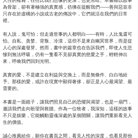
人性的複雜，往往比我們想像的更深，也更黑暗。本書雖以故事
為骨架，卻有著極強的真實感，彷彿在提醒我們——善與惡並非
只存在於虛構的小說或古老的傳說中，它們就活在我們的日常
裡。
有人說，鬼可怕；但走過世事的人都明白——有時，人比鬼還可
怕。自私、貪婪、背叛、冷漠，這些不是來自幽冥世界，而是從
人心的深處發芽。然而，書中的篇章也在告訴我們，即使人生悲
慘到無法呼吸，仍有一隻看不見卻真實的慈愛之手，輕輕伸出
來，呼喚我們回到光明。
真實的愛，不是建立在利益與交換上，而是無條件、白白地給
予。那樣的愛，或許在現實中顯得奢侈，卻正是人心最渴望、最
需要的。
本書是一面鏡子，讓我們照見自己的恐懼與渴望，也是一扇門，
邀請我們走向盼望與救贖。作為一位牧者，我深知，這樣的故事
不只是娛樂，它能觸動靈魂深處的某個開關，讓我們重新看見人
生的價值。
誠心推薦給你，願你在書頁之間，看見人性的深度，也看見那份