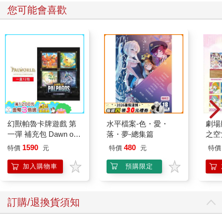
您可能會喜歡
幻獸帕魯卡牌遊戲 第
水平檔案-色・愛・
劇場版
一彈 補充包 Dawn of
落・夢-總集篇
之空
Palpagos（日文版一
樂部 
1590
480
特價
元
特價
元
特價
盒）
Pa
組
加入購物車
預購限定
訂購/退換貨須知