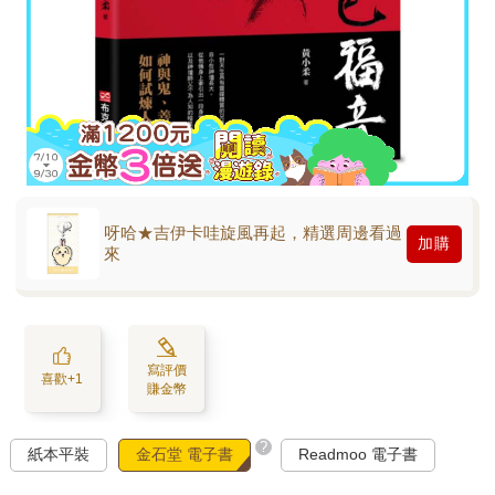
呀哈★吉伊卡哇旋風再起，精選周邊看過
加購
來
寫評價
喜歡+1
賺金幣
?
紙本平裝
金石堂 電子書
Readmoo 電子書