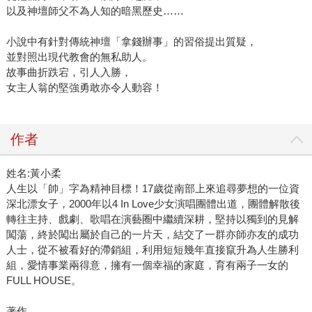
以及神壇師父不為人知的暗黑歷史……
小說中有針對傳統神壇「拿錢辦事」的習俗提出質疑，
並對照出現代教會的無私助人。
故事曲折跌宕，引人入勝，
女主人翁的堅強勇敢亦令人動容！
作者
姓名:黃小柔
人生以「帥」字為精神目標！17歲從南部上來追尋夢想的一位資
深北漂女子，2000年以4 In Love少女演唱團體出道，團體解散後
轉往主持、戲劇、歌唱在演藝圈中繼續深耕，堅持以獨到的見解
闖蕩，終於闖出屬於自己的一片天，結交了一群亦師亦友的成功
人士，從不被看好的滯銷組，利用短短幾年直接竄升為人生勝利
組，愛情事業兩得意，擁有一個幸福的家庭，育有兩子一女的
FULL HOUSE。
著作