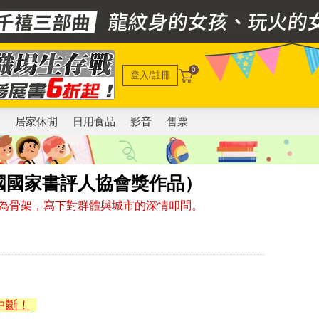
0
登入/註冊
電
居家休閒
日用食品
影音
售票
國國家書評人協會獎作品）
為骨架，寫下對群體與城市的深情叩問。
中斷！