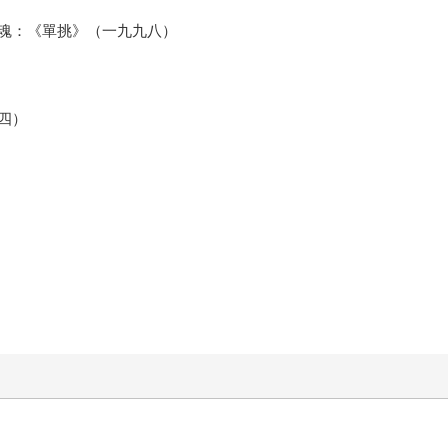
魂：《單挑》（一九九八）
四）
）