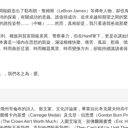
時間能鍛造出了勒布朗・詹姆斯（LeBron James）等傳奇人物，
沛的探索，有關成功的意義、誰值得成功、追求卓越和期望之間的緊
的跳投姿勢……（中略）……然而，真相卻是，我只看過我爸就那麼
及人民權利、種族與貧富階級差異、警察暴力，但在Hanif筆下，更是
本書是一場內在思想的凱旋，滿溢種種快樂、痛苦、孤寂、慰藉、憤
。時而曲折迂迴、時而離題萬里、時而變換方向，卻能持續讓讀者保
」，我們名之為：愛。
∣來自俄亥俄州哥倫布的詩人、散文家、文化評論家，畢業自比奇克羅夫特高中（Bee
暫譯）榮獲卡內基獎（Carnegie Medal）及戈登・伯恩獎（Gordon Burn 
rown Ain't Worth Much）入圍艾瑞克・賀佛爾圖書獎（Eric H
集《他們殺不死我們，直到他們殺死我們》（They Can't Kill Us Until 