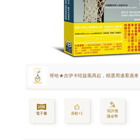
呀哈★吉伊卡哇旋風再起，精選周邊看過來
寫評價
電子書
喜歡+1
賺金幣