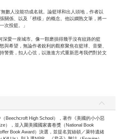
卻也有無數人沒能功成名就。論籃球和出人頭地，作者以
張關係、以及「榜樣」的概念。他以嫻熟文筆，將一
一次投籃。」
在講如何深愛一座城市。像一顆磨損得幾乎沒有紋路的籃
怒與希望，無論作者銳利的觀察聚焦在籃球、音樂、
持警覺，扣人心弦，以激進方式重新思考我們對於文
chcroft High School），著作《美國的小小惡
Prize），並入圍美國國家書卷獎（National Book
offer Book Award）決選，並提名賀絲頓／萊特遺緒
They Kill Us）則入選NPR、《君子》雜誌（Esquire）、