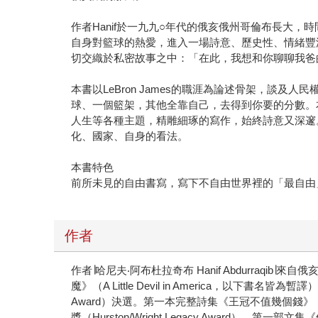
作者Hanif於一九九○年代的俄亥俄州哥倫布長大，
自身對籃球的熱愛，進入一場詩意、歷史性、情緒豐
切交織於私密故事之中：「在此，我想和你聊聊我爸
本書以LeBron James的職涯為論述骨架，談
球、一個籃架，其他全靠自己，去得到你要的分數。
人生等各種主題，精雕細琢的寫作，始終詩意又深邃
化、國家、自身的看法。
本書特色
前所未見的自由書寫，寫下不自由世界裡的「最自由
作者
作者∣哈尼夫‧阿布杜拉奇布 Hanif Abdurraqib
魔》（A Little Devil in America，以下書名皆為
Award）決選。第一本完整詩集《王冠不值幾個錢》（The C
獎（Hurston/Wright Legacy Award），第一部文