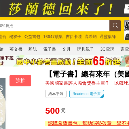
圭吾
楊双子
公益書包
16647續集
吉伊卡哇
高希均
通靈藥師
路邊攤新作
馬斯克
玩具總動員5
超慢跑
館
英文書
雜誌
電子書
文具
玩具親子
3C電玩
家
【電子書】總有來年（美
強推
美國國家書評人協會獎得主巨作！以籃球
紙本平裝
Readmoo 電子書
500
元
認購希望書包，幫助弱勢孩童上學不