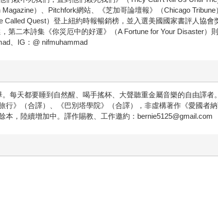
ah Magazine）、Pitchfork網站、《芝加哥論壇報》（Chicago
 A Tribe Called Quest）登上紐約時報暢銷榜，並入選美國國家書評人協會獎（Nat
本詩集《你災厄中的好運》（A Fortune for Your Disaster）則榮
mad、IG：@ nifmuhammad
畢。每天都要睡到自然醒、喝手搖杯、大聲聽重金屬音樂的自由譯者。
旅行》（合譯）、《巴別塔學院》（合譯），非虛構著作《愛國者納
續增加中。譯作賜教、工作邀約：bernie5125@gmail.com