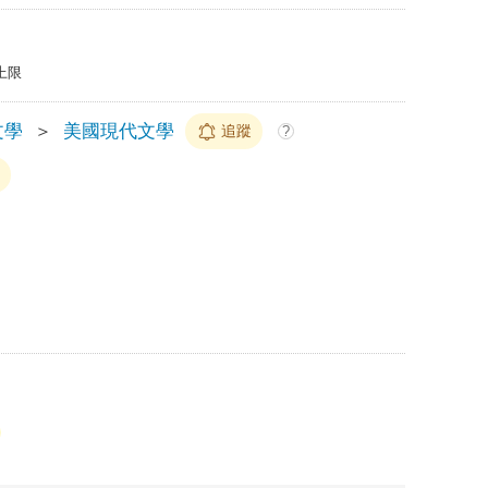
上限
文學
＞
美國現代文學
追蹤
?
蹤