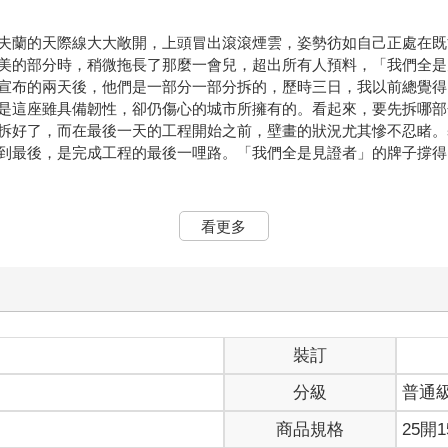
蘭的天際線大大敞開，上頭冒出滾滾煙雲，姿勢彷如自己正處在既
美的部分時，稍微拖長了那麼一會兒，超出所有人預料，「我們全是
宣布的兩天後，他們是一部分一部分拆的，歷時三日，我以前總覺得
是這座雖具備韌性，卻仍傷心的城市所擁有的。看起來，要先拆哪部
拆好了，而在最後一天的工程開始之前，壁畫的狀況尤其慘不忍睹。
到最後，是完成工程的最後一哩路。「我們全是見證者」的牌子撐得
由許多人對一個人，或一個人和一座城市構成的關係中，並不需要
看更多
無法強迫任何人服從，一個地方的情感政治，也不一定和「留下」有
的燈光之中，該去哪裡尋求庇護，而當我在這裡陷入情緒困境，我也
為他們也是。當你碰觸一個地方，一手撫過，長達數十年，少有事物
的角落，都是一次這樣的觸碰。比如你避開高速公路，開車從城市的
話還會有人坐在副駕駛座，從你存活下來的每一段過去認識你，即便
，我早就說過，我曾深信我的救贖將在他處尋得，所以我懂，歸根究
裝訂
麼做才行。我寧願接受，而非在一座不願禮尚往來碰觸你的城市裡功
分級
普通
商品規格
25開1
寫著我名字的東西遭焚燒。在「最終決定」宣布那晚，克里夫蘭的