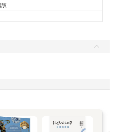
二十三號的兩個數字在各自的象限中燒毀，就像兩個
適讀
是T恤，接著，出於某種理由，是一雙Adidas球
點火液的人面前架著麥克風，他的聲音因為大吼大叫
在火焰旁的所有人，全都是白人。他們的笑容由鮮明
的人，有一大堆都是白人，且和這一刻有關的諸多話
通往榮耀的捷徑，是他拋下這座城市前去追尋的，可
點火液空罐的人說的，背後的概念是──勒布朗・詹
卻做了件令人賭爛的事，所以他再也不復存在了。而
死了，就像作古的紋章。好把他們的相框翻面，把稍
，並開始善用他們剛閒置下來的雙手之後，出現的歌
在警察的轄區前，指尖散發著汽油臭味，手指包裹著
黑鬼去說吧，但千萬不能讓那些支持中產階級化的人
可是火焰是種歌，且假如你允許，也能成為一整首交
其實充滿韻律（我想，這同樣也是視誰在燒和燒什麼
帶著所有重複的感受，是隱藏在快爆開的門後的，然