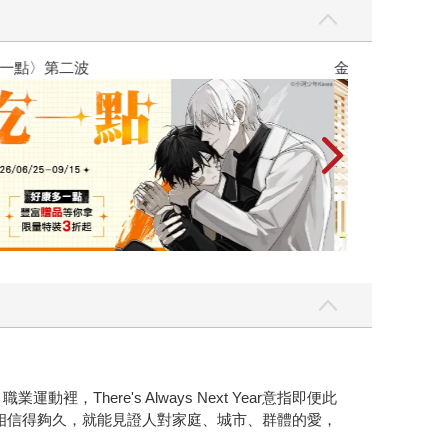
吃一點〉第二波
金石堂2026海
here's Always Next Year意指即便此
證明──相信得夠久，就能見證人對家庭、城市、群體的愛，