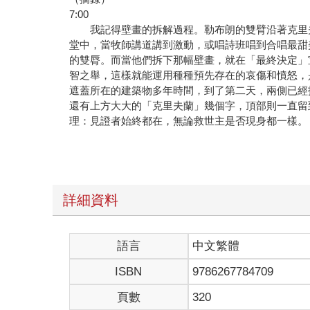
7:00
我記得壁畫的拆解過程。勒布朗的雙臂沿著克里夫
堂中，當牧師講道講到激動，或唱詩班唱到合唱最甜
的雙脣。而當他們拆下那幅壁畫，就在「最終決定」
智之舉，這樣就能運用種種預先存在的哀傷和憤怒，
遮蓋所在的建築物多年時間，到了第二天，兩側已經
還有上方大大的「克里夫蘭」幾個字，頂部則一直留
理：見證者始終都在，無論救世主是否現身都一樣。
6:54
在現實生活中，在一段不是由兩個人所構成，而是
支持一個地方的情感政治，但連我都理解它的脆弱，
道容身之處，知道當黑暗的城市沐浴在寂靜警笛轉動
聆聽四首完整的歌，沒有人會問為何你孤身一人，因
詳細資料
如你敞開心胸，更顯見彼此同樣親密。每次尋求熟悉
能瞥見的記憶。在那時速四十公里飽覽一切。幸運的
可能浪漫過了頭。當然，我也沒有對出走的欲望免疫
語言
中文繁體
算是失敗的人生，但得要在每次都接得住你的所在這
ISBN
9786267784709
音。但這可不包括
6:40
頁數
320
火焰。畢竟在所有我深愛城市的街頭上，從來沒有