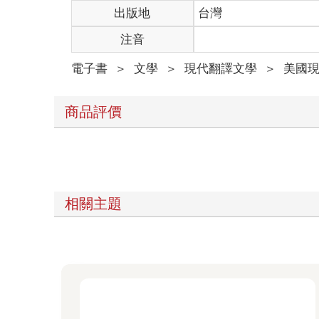
詹姆斯的球衣，當打火機無法獨自完成任務時，還有
出版地
台灣
不同的國家同時崩毀，奇蹟似地，即便火勢蔓延，「詹
注音
鞋，圓圈外的某個人一面火上加油，規模雖小卻逐漸
都啞了，不過還是知會大眾，他對勒布朗・詹姆斯的
電子書
＞
文學
＞
現代翻譯文學
＞
美國
6:38
我之所以會提到燒球衣的場面，是因為想提在這段
的橘色照亮，火焰一面推進除此之外一片漆黑的夏日
商品評價
語，從嘴裡說出的，也都圍繞著死亡與埋葬。沒錯，
是，也還充斥著一種排山倒海而來的情緒，並不是說
姆斯對他們來說已和死人無異。他曾為了崇高目的奮
聽著，想當然，在另一連串的情境下，我當然也當過
縱即逝的事物鎖進抽屜。
所以，我在此很有可能不算公允。但我還是很懂心
相關主題
6:30
雖說，我想火焰也算是一種歌。有些人可能會認為
就會是火焰。我是不知道燒幾件廉價球衣和一雙球鞋
一罐油，打火機在口袋裡發癢的人去說吧，就讓所有
去說。我並不是在針對這件破事做任何價值或道德判
響曲。我也並不只是在說火焰的聲音而已，不只是火
而定）。我指的是那些手，和火焰的始作俑者，還有