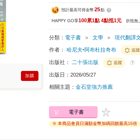
25
預計最高可得金幣
點
?
100累1點 4點抵1元
HAPPY GO享
折抵無
分類：
電子書
＞
文學
＞
現代翻譯
作者：
哈尼夫•阿布杜拉奇布
追
出版社：
二十張出版
追蹤
?
出版日：
2026/05/27
加購
相關主題：
金石堂強力推薦
電子書
※ 本商品會員日滿額金幣加碼回饋最高15倍