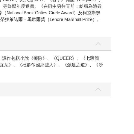
 Tribune）等媒體年度選書。《在雨中勇往直前：給稱為追尋
ional Book Critics Circle Award）及柯克斯獎
獲萊諾爾・馬歇爾獎（Lenore Marshall Prize）。
譯作包括小說《擦除》、《QUEER》、《七殺簡
瓦尼》、《社群帝國那些人》、《創建之道》、《沙