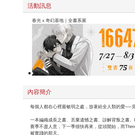
活動訊息
春光ｘ奇幻基地｜全書系展
內容簡介
每個人都在心裡最敏弱之處，放著給全人類的愛──
一本編織成長之書、丟棄遺憾之書、諒解背叛之書。Hani
賽季不盡人意，下一季很快再來，從頭開始，而There'
被實踐的那天。