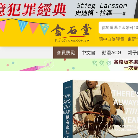
國中自修評量
東野
唯紅花綻放
奧德賽
會員獎勵
中文書
動漫ACG
親子