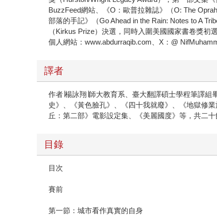
BuzzFeed網站、《O：歐普拉雜誌》（O: The Opr
部落的手記》（Go Ahead in the Rain: Notes to
（Kirkus Prize）決選，同時入圍美國國家書卷獎初選，第二
個人網站：www.abdurraqib.com、X：@ NifMuham
譯者
作者∣楊詠翔∣師大教育系、臺大翻譯碩士學程筆譯組
史》、《黃色臉孔》、《四十我就廢》、《地獄修業
丘：第二部》電影設定集、《美麗國度》等，共二十餘本，陸
目錄
目次
賽前
第一節：城市看作真實的自身