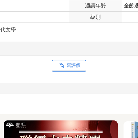
人在球衣背面灑上點火液。而當球衣熊熊燃燒起來，便被扔到地上，
適讀年齡
全齡
姆斯」的「詹」短暫逃過一劫，接著大家開始往球衣上扔更多東西。先
級別
成長的人群，則間或大喊著什麼有關背叛的事。負責將各種物品泡進
感受：這人對我來說已經死了。
現代文學
俄亥俄州全州大心碎的時期，我印象最為深刻的一段記憶，即圍繞
深夜中，而這些人全都是白人，在「最終決定」的餘波中，接受訪問
某些只是在說他們希望他在邁阿密永遠奪不了冠，也永遠找不到那條
大家在詛咒勒布朗・詹姆斯，而是像在焚燒球衣現場，那個手上拿著
鬥過，雖說若是你問這些人的意見，那他也沒做得多好就是了，接著
寫評價
這種人，也安慰過這樣的人，我自己也曾堅持，某個人對我來說已經
碎，也很懂這個國家，所以，我也有可能已盡量公允了。
，在所有乞求都用盡，且所有適度請求、祈禱、哭泣過的人都起身
有什麼好的啦，不過無論如何，火焰還是有資格說話，就讓所有曾站
在汽車下頭裝炸彈的人去說吧，讓那些無論如何都想奪回自己社區的
斷（我想，這應該要視是誰在燒、燒什麼、以及背後的原因而定），
焰用劈哩啪啦的手指擾動天空的方式，如果你聽得出正確的音符，那
那些吸引人們渴望火焰迫切的熱，觀看並傳播歡欣傷害的原因。人們