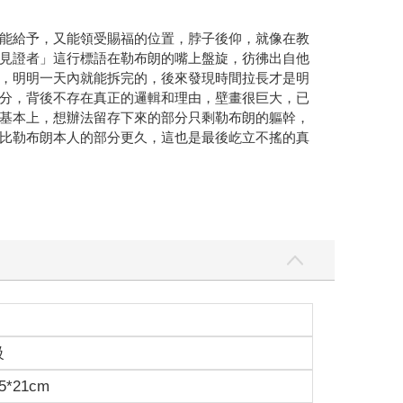
能給予，又能領受賜福的位置，脖子後仰，就像在教
見證者」這行標語在勒布朗的嘴上盤旋，彷彿出自他
，明明一天內就能拆完的，後來發現時間拉長才是明
分，背後不存在真正的邏輯和理由，壁畫很巨大，已
基本上，想辦法留存下來的部分只剩勒布朗的軀幹，
比勒布朗本人的部分更久，這也是最後屹立不搖的真
去想像結果。一切注定如此，對方終將離開。我雖然
關，反倒和知曉有關。我在這裡做壞事，是因為我知
知道哪間酒吧有自動點唱機，只要二十五美分，就能
的歷史如此親密，而當那個地方回過頭來碰觸你，假
一頭開往另一頭，只為了再次觸及那些唯有在街道才
長路漫漫依然是回家的路。我信奉這樣的政治，即便
底，我們之中某些人寧願長命百歲，過著其他人認為
成名就，就算聽見了我快樂的叫喊，也不會有半點回
級
5*21cm
人們嘴上叼著菸，按壓打火機，從底部點燃勒布朗・