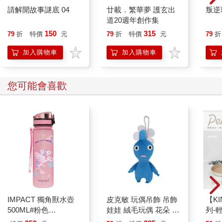
請解開故事謎底 04
廿載．繁華夢 護玄出
叛逆
道20週年創作集
150
315
79
折
特價
元
79
折
特價
元
79
折
加入購物車
加入購物車
您可能會喜歡
IMPACT 獨角獸水壺
皮克敏 玩偶吊飾 吊飾
【KI
500ML#粉色
娃娃 絨毛玩偶 花朵 葉
列-
IM00B11PK
子 藍色皮克敏 紅色皮
平煎