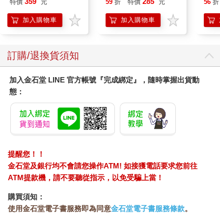
359
285
特價
元
59
折
特價
元
56
折
克敏 黃色皮克敏
Pikmin 任天堂 三英貿
加入購物車
加入購物車
易
訂購/退換貨須知
加入金石堂 LINE 官方帳號『完成綁定』，隨時掌握出貨動
態：
提醒您！！
金石堂及銀行均不會請您操作ATM! 如接獲電話要求您前往
ATM提款機，請不要聽從指示，以免受騙上當！
購買須知：
使用金石堂電子書服務即為同意
金石堂電子書服務條款
。