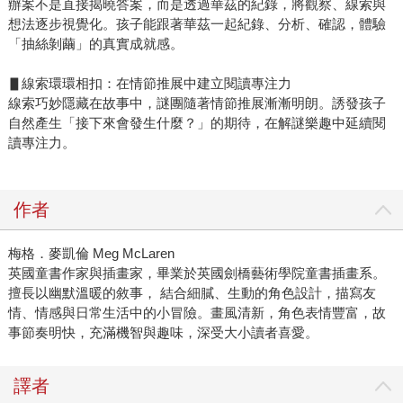
辦案不是直接揭曉答案，而是透過華茲的紀錄，將觀察、線索與
想法逐步視覺化。孩子能跟著華茲一起紀錄、分析、確認，體驗
「抽絲剝繭」的真實成就感。
▋線索環環相扣：在情節推展中建立閱讀專注力
線索巧妙隱藏在故事中，謎團隨著情節推展漸漸明朗。誘發孩子
自然產生「接下來會發生什麼？」的期待，在解謎樂趣中延續閱
讀專注力。
作者
梅格．麥凱倫 Meg McLaren
英國童書作家與插畫家，畢業於英國劍橋藝術學院童書插畫系。
擅長以幽默溫暖的敘事， 結合細膩、生動的角色設計，描寫友
情、情感與日常生活中的小冒險。畫風清新，角色表情豐富，故
事節奏明快，充滿機智與趣味，深受大小讀者喜愛。
譯者