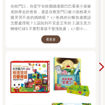
在校門口，你是守在校園牆邊眼巴巴看著小孩被
老師牽走的爸爸，還是在教室門口被小孩抱著大
腿哭哭不放的媽媽呢？ 👉爸媽的分離焦慮應該
怎麼處理呢？1.認知到不安是正常的 2.讓注意力
轉移忙碌3.不要對著孩子發洩焦慮； 👉那小朋友
該如何適應過渡期呢？1.可給予適當的安撫玩具
看更多
也許是熟悉的玩偶增加安全感 2.與孩子分開時請
好好堅定道別不可哄騙,並保證會回到身邊3.準時
守約的接回孩子 好好的渡這個時期，爸爸媽媽和
孩子一起迎接成長的過程！真是太好了！ 🎉金石
堂開學季！爸媽好輕鬆教你一站購足！文具、書
包、書套參展品全面5折起！👉文具滿777送80
元電子禮券 👉全站商品滿1200回饋4%金幣