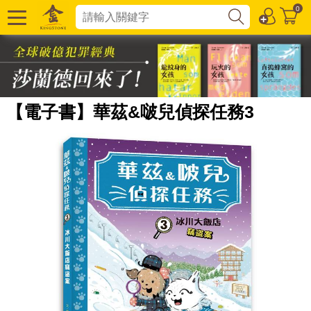
0
【電子書】華茲&啵兒偵探任務3