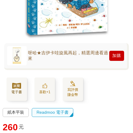
呀哈★吉伊卡哇旋風再起，精選周邊看過
加購
來
寫評價
電子書
喜歡+1
賺金幣
紙本平裝
Readmoo 電子書
260
元