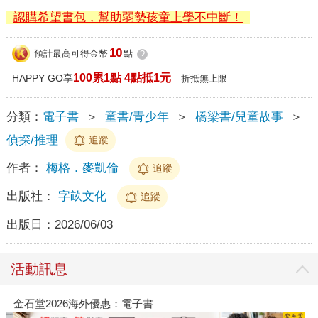
認購希望書包，幫助弱勢孩童上學不中斷！
10
預計最高可得金幣
點
?
100累1點 4點抵1元
HAPPY GO享
折抵無上限
分類：
電子書
＞
童書/青少年
＞
橋梁書/兒童故事
＞
偵探/推理
追蹤
作者：
梅格．麥凱倫
追蹤
出版社：
字畝文化
追蹤
出版日：
2026/06/03
活動訊息
金石堂2026海外優惠：電子書