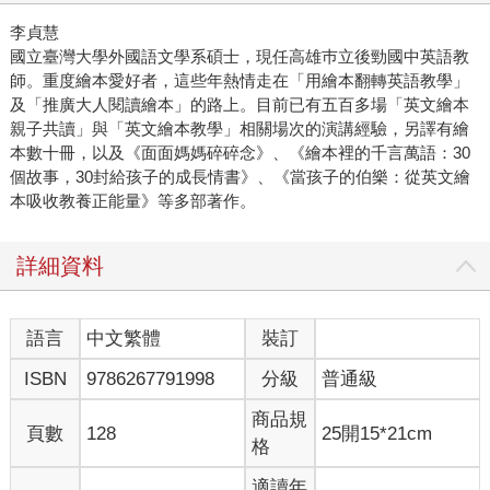
李貞慧
國立臺灣大學外國語文學系碩士，現任高雄巿立後勁國中英語教
師。重度繪本愛好者，這些年熱情走在「用繪本翻轉英語教學」
及「推廣大人閱讀繪本」的路上。目前已有五百多場「英文繪本
親子共讀」與「英文繪本教學」相關場次的演講經驗，另譯有繪
本數十冊，以及《面面媽媽碎碎念》、《繪本裡的千言萬語：30
個故事，30封給孩子的成長情書》、《當孩子的伯樂：從英文繪
本吸收教養正能量》等多部著作。
詳細資料
語言
中文繁體
裝訂
ISBN
9786267791998
分級
普通級
商品規
頁數
128
25開15*21cm
格
適讀年