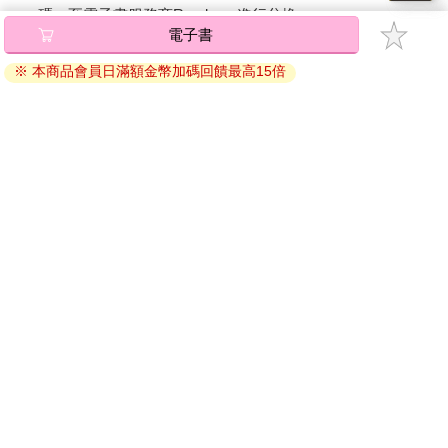
碼』至電子書服務商Readmoo進行兌換。
電子書
退換貨須知：
※ 本商品會員日滿額金幣加碼回饋最高15倍
因版權保護，您在金石堂所購買的電子書僅能以金石堂專屬
的閱讀軟體開啟閱讀，無法以其他閱讀器或直接下載檔案。
依據「消費者保護法」第19條及行政院消費者保護處公告之
「通訊交易解除權合理例外情事適用準則」，非以有形媒介
提供之數位內容或一經提供即為完成之線上服務，經消費者
事先同意始提供。（如：電子書、電子雜誌、下載版軟體、
虛擬商品…等），
不受「網購服務需提供七日鑑賞期」的限
制
。為維護您的權益，建議您先使用「試閱」功能後再付款
購買。