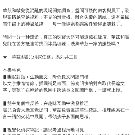
華茲和啵兒從混亂的現場開始調查，盤問可疑的房客與員工，發
現案情越查越複雜：不見的滑雪板、離奇失蹤的總統，還有暴風
雪中留下的神祕足跡……每一條線索都讓案件變得更加棘手。
時間一分一秒流逝，真正的珠寶大盜可能還藏在飯店。華茲和啵
兒能在警方抵達前找回冰晶項鍊，洗刷華茲一家的嫌疑嗎？
★「華茲&啵兒偵探任務」系列共三冊
本書特色
▋幽默對話＋生動圖文，降低長文閱讀門檻
以文字推進情節，插圖補足畫面。節奏明快的對白取代長篇文
字，讓孩子在輕鬆的氛圍中跨越長文閱讀門檻，一讀就上癮。
▋雙主角個性反差，在趣味互動中激發推理
啵兒負責大膽直覺提問，華茲負責嚴謹整理確認。推理線索在一
言一語的火花中展開，帶領孩子多面向思考。
▋視覺化偵探筆記：讓思考過程清晰可見