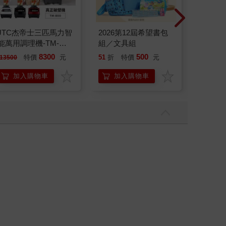
JTC杰帝士三匹馬力智
2026第12屆希望書包
【Pala
能萬用調理機-TM-
組／文具組
Minec
800-黑-公司貨(真正破
ICON
8300
500
12
特價
元
51
折
特價
元
特價
13500
壁機/高敏敏推薦)
加入購物車
加入購物車
加