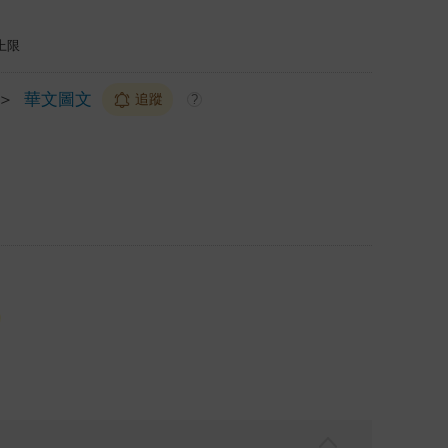
上限
＞
華文圖文
追蹤
?