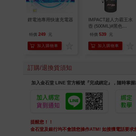
鋰電池專用快速充電器
IMPACT超人力霸王水
壺 (500ML)#黑色
IMUTB01BK
249
539
特價
元
特價
元
加入購物車
加入購物車
訂購/退換貨須知
加入金石堂 LINE 官方帳號『完成綁定』，隨時掌
提醒您！！
金石堂及銀行均不會請您操作ATM! 如接獲電話要