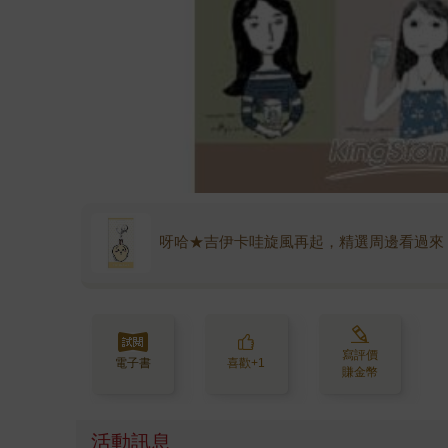
呀哈★吉伊卡哇旋風再起，精選周邊看過來
寫評價
電子書
喜歡+1
賺金幣
活動訊息