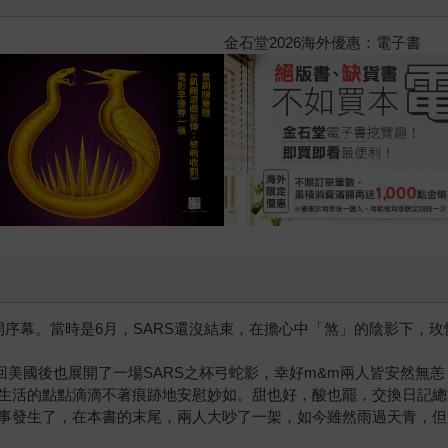
2026金石堂暑假漫博〈你好
開序幕。當時是6月，SARS還沒結束，在擔心中「煞」的陰影下，
回美國後也展開了一場SARS之杯弓蛇影，幸好m&m兩人皆安然無
生活的點點滴滴不著痕跡地安慰妙如。甜也好，酸也罷，交換日記總
事發生了，在本書的末尾，兩人大吵了一架，如今雖然雨過天青，但