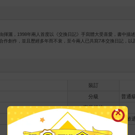
由揮灑，1998年兩人首度以《交換日記》手寫體大受喜愛，書中描
合作創作，並且歷經多年而不衰，至今兩人已共寫7本交換日記，以及
裝訂
分級
普通
商品規格
適讀年齡
全齡
級別