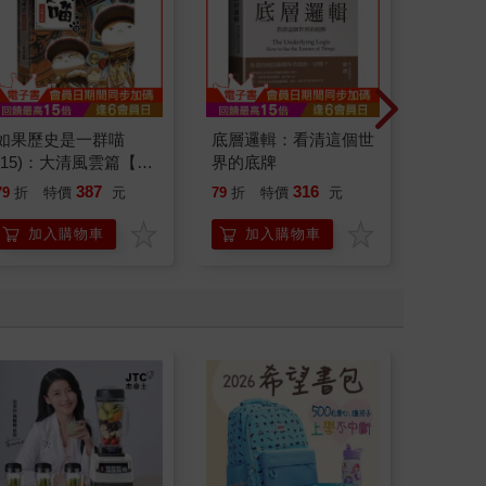
如果歷史是一群喵
底層邏輯：看清這個世
請解開故
(15)：大清風雲篇【萌
界的底牌
貓漫畫學歷史】
387
316
79
折
特價
元
79
折
特價
元
79
折
加入購物車
加入購物車
加