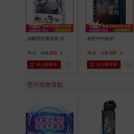
請解開故事謎底 02
祕密中的祕密
213
537
79
折
特價
元
79
折
特價
元
加入購物車
加入購物車
您可能會喜歡