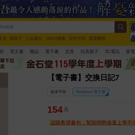
圭吾
楊双子
公益書包
16647續集
吉伊卡哇
通靈藥師
路邊攤新作
馬斯克
玩具總動員5
超慢跑
館
英文書
雜誌
電子書
文具
玩具親子
3C電玩
家
【電子書】交換日記7
紙本平裝
Readmoo 電子書
154
元
認購希望書包，幫助弱勢孩童上學不