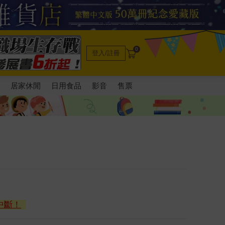
0
登入/註冊
電
居家休閒
日用食品
影音
售票
中斷！