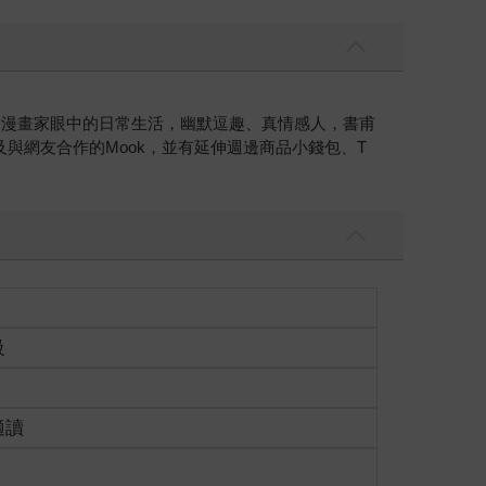
述漫畫家眼中的日常生活，幽默逗趣、真情感人，書甫
與網友合作的Mook，並有延伸週邊商品小錢包、T
級
適讀