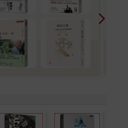
獎
楊双
「歷
胞胎
文學
入女
漫遊
討文
家圖
語文
台灣