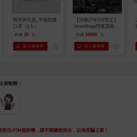
蝦米與毛孩_平面防護
【預購27年5月暫定】
口罩（2入）
threeMega閃電霹靂車
VA Hi-SPEC UNITED
35
16980
特價
元
特價
元
阿斯拉 G.S.X RS
SIREN 黑色限定
加入購物車
加入購物車
握出貨動態：
求您前往ATM提款機，請不要聽從指示，以免受騙上當！