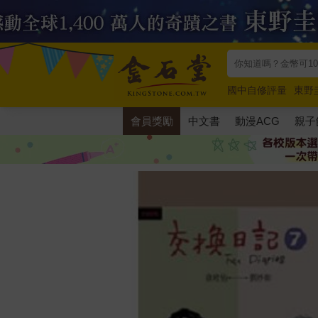
國中自修評量
東野
唯紅花綻放
奧德賽
會員獎勵
中文書
動漫ACG
親子