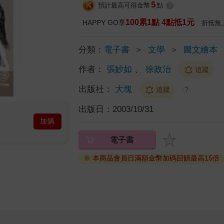
5
預計最高可得金幣
點
?
100累1點 4點抵1元
HAPPY GO享
折抵無
分類：
電子書
＞
文學
＞
圖文繪本
作者：
張妙如
、
徐政治
追蹤
出版社：
大塊
追蹤
?
出版日：
2003/10/31
加購
電子書
※ 本商品會員日滿額金幣加碼回饋最高15倍