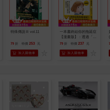
特殊傳說Ⅲ vol.11
一本書終結你的拖延症
【漫畫版】：透過「小
行動」打開大腦的行動
253
237
79
折
特價
元
79
折
特價
元
開關，懶人也能變身
「行動派」的37個科
加入購物車
加入購物車
學方法