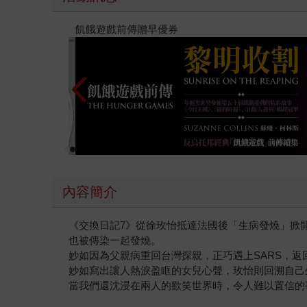
春光ｘ奇幻基地｜全書系展
內容簡介
《交換日記7》從徐玫怡抵達法國後「生病發燒」掀
也被傳染一起發燒。
妙如因為父親病重回台灣探親，正巧遇上SARS，返
妙如寫出讓人熱淚盈眶的女兒心聲，玫怡則回溯自己
當我們還沈浸在兩人的歡笑世界時，令人難以置信的