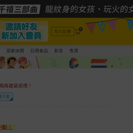
0
登入/註冊
電
居家休閒
日用食品
影音
售票
風格建築巡禮！
 電子書
中斷！