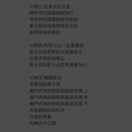
※輯三‧從東京往北走
輕井澤日歸建築輕旅行
市民們的圖書館與美術館
東北新幹線與隈研吾先生
看得見海的車站
※輯四‧和富士山一起看建築
富士山與星野虹夕諾雅富士
住著天狗的高尾山
富士宮的富士山世界遺產中心
※輯五‧離開東京
草屋頂的菓子屋
瀨戶內海的藝術與建築洗禮‧上
瀨戶內海的藝術與建築洗禮‧中
瀨戶內海的藝術與建築洗禮‧下
烏龍麵縣的高松市
白色的青森
札幌的大公園