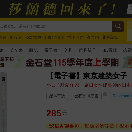
圭吾
楊双子
公益書包
16647續集
吉伊卡哇
高希均
通靈藥師
路邊攤新作
馬斯克
玩具總動員5
超慢跑
館
英文書
雜誌
電子書
文具
玩具親子
3C電玩
家
【電子書】東京建築女子
小日子駐站作家、旅日女性建築師的日本
?
紙本平裝
金石堂 電子書
Readmoo
285
元
認購希望書包，幫助弱勢孩童上學不