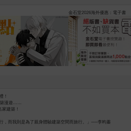
2026金石堂暑假漫博〈你好，我
禮！
建築漫遊……
名家建築！
行，而我則是為了親身體驗建築空間而旅行。」──李昀蓁