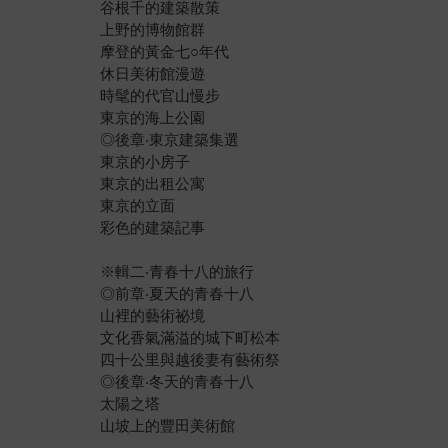
谷根千的建築散策
上野的博物館群
摩登的黃金七○年代
休日美術館漫遊
時髦的代官山慢步
東京的海上公園
◎後章‧東京建築集選
東京的小房子
東京的出租公寓
東京的立面
彩色的建築記事
※輯二‧青春十八的旅行
◎前章‧夏天的青春十八
山裡的藝術祕境
文化香氣滿溢的城下町松本
四十公里與越後妻有藝術祭
◎後章‧冬天的青春十八
太陽之塔
山坡上的豐田美術館