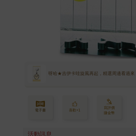
呀哈★吉伊卡哇旋風再起，精選周邊看過來
寫評價
電子書
喜歡+1
賺金幣
活動訊息