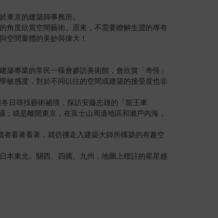
於東京的建築師事務所。
的角度欣賞空間藝術。原來，不需要瞭解生澀的專有
與空間量體的美妙與偉大！
建築專業的常民一樣會參訪美術館，會欣賞「奇怪」
學敏感度，對於不同以往的空間或建築的接受度也非
與冬日尋找藝術祕境，探訪安藤忠雄的「龍王車
震懾；或是離開東京，在富士山周邊地區和瀨戶內海，
讀者看著看著，就彷彿走入建築大師所構築的有趣空
日本東北、關西、四國、九州，地圖上標註的星星越