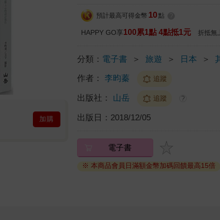
10
預計最高可得金幣
點
?
100累1點 4點抵1元
HAPPY GO享
折抵無
分類：
電子書
＞
旅遊
＞
日本
＞
作者：
李昀蓁
追蹤
出版社：
山岳
追蹤
?
出版日：
2018/12/05
加購
電子書
※ 本商品會員日滿額金幣加碼回饋最高15倍