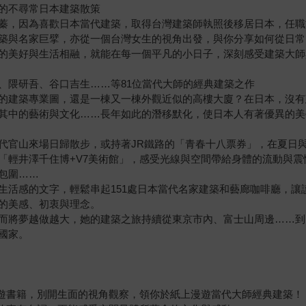
的不尋常日本建築散策
蓁，因為喜歡日本當代建築，取得台灣建築師執照後移居日本，任職
築與名家巨擘，亦從一個台灣女生的視角出發，與你分享如何從日常
的美好與生活相融，就能在每一個平凡的小日子，深刻感受建築大師
、隈研吾、谷口吉生……等81位當代大師的經典建築之作
的建築專業圖，還是一棟又一棟外觀近似的高樓大廈？在日本，沒有
其中的藝術與文化……長年如此的潛移默化，使日本人有著優異的美
代官山來場日歸散步，或持著JR鐵路的「青春十八票券」，在夏日
「輕井澤千住博+V7美術館」，感受光線與空間帶給身體的流動與
包圍……
生活感的文字，輕鬆串起151處日本當代名家建築和藝廊咖啡廳，讓
的美感、初衷與理念。
而將夢越做越大，她的建築之旅持續從東京市內、富士山周邊……到
國家。
旅遊書籍，別開生面的視角觀察，領你於紙上漫遊當代大師經典建築！