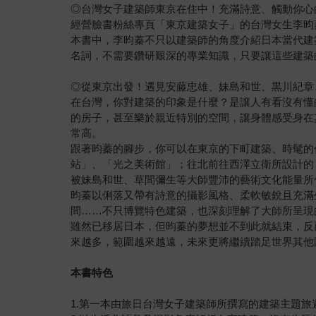
◎台灣女子建築師東京在住中！充滿詩意、觸動你心
經營臉書粉絲專頁「東京建築女子」的台灣女生李昀
本書中，李昀蓁不只以建築師的角度介紹日本當代建
名詞，不需要鑽研艱深的專業知識，只要讓這些建築
◎從東京出發！遇見安藤忠雄、妹島和世、黒川紀章
在台灣，你對建築的印象是什麼？是讓人有看沒有懂
的房子，甚至樂於親近特別的空間，讓身體感受身在
常高。
跟著昀蓁的腳步，你可以在東京的下町建築、時髦的
站」、「光之美術館」；往北前往西澤立衛所設計的
被妹島和世、草間彌生等大師豐沛的藝術文化能量所
昀蓁以俐落又帶有詩意的攝影風格、柔軟敏銳且充滿
間……不只博覽特色建築，也深刻理解了大師所呈現
雖然已移居日本，但昀蓁的夢想並不到此就結束，反
來越多，範圍越來越遠，未來更將繼續踏足世界其他
本書特色
1.第一本由旅日台灣女子建築師所撰寫的建築主題