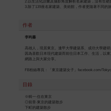
2.以生活化語彙及攝影角度解析名家建築，沒有生
3.除了139座名家建築、美術館，作者更隨著不同
作者
李昀蓁
高雄人，現居東京。逢甲大學建築系、成功大學建研
因為喜歡日本現代建築而前往日本工作、生活，以東
網路上與大家分享。
FB粉絲專頁：「東京建築女子」facebook.com/Tokyoarchi
目錄
※輯一‧住在東京
◎前章‧東京的建築散步
下町的建築散步