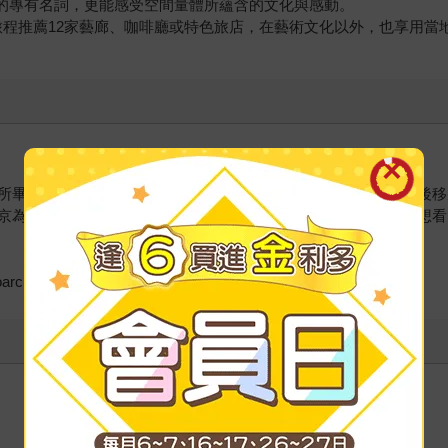
硬的專有名詞，更能感受空間量體所蘊含的文化與感動。
的旅程推薦12家藝廊、咖啡廳或特色旅店，在藝術文化以外，也享用當
所畢業，一年半的台南建築師事務所勤務、取得台灣建築師執照後移
京為據點，在日本各處以建築為主題展開旅行，喜歡在地圖上將想看
tecturegirls/