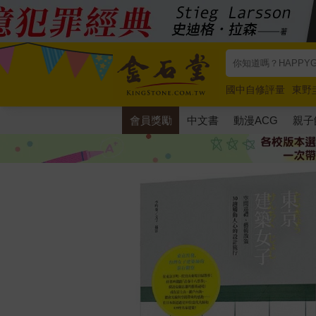
國中自修評量
東野
唯紅花綻放
奧德賽
會員獎勵
中文書
動漫ACG
親子