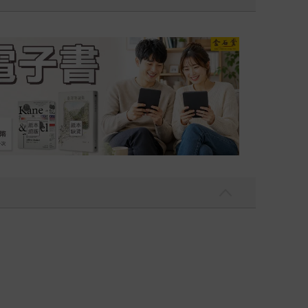
吃一點〉第二波
金石堂2026海