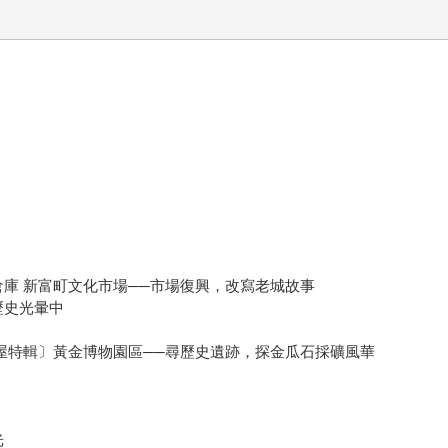
倉庫 新富町文化市場──市場復興，改寫老城故事
歷史光暈中
老屋特輯〕黃金博物園區──尋歷史遺跡，探金瓜石採礦風華
光