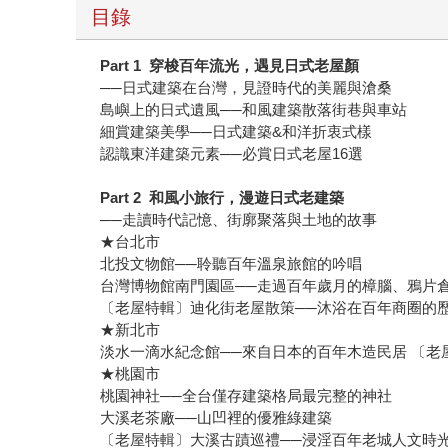
目錄
Part 1
穿梭百年流光，遇見日式老屋顏
──日式建築在台灣，見證時代的美麗與滄桑
島嶼上的日式遺風──和風建築散落街巷與車站
細賞建築美學──日式建築&和洋折衷式樣
認識東洋建築元素──必賞日式老屋16選
Part 2
和風小旅行，漫遊日式老建築
──走讀時代記憶、街廓聚落與土地的故事
★台北市
北投文物館──聆聽百年溫泉旅館的吟唱
台灣博物館南門園區──走過百年歲月的樟腦、鴉片
〔老屋特輯〕迪化街老屋散策──沐浴在百年商圈的
★新北市
淡水一滴水紀念館──來自日本的百年木造民居 〔
★桃園市
桃園神社──全台僅存建築格局最完整的神社
大溪老茶廠──山凹裡的優雅綠建築
〔老屋特輯〕大溪古蹟巡禮──浸淫百年老城人文時