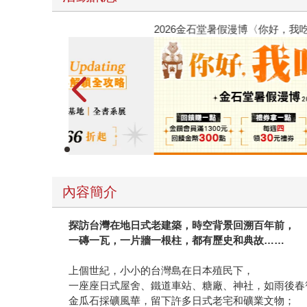
春光ｘ奇幻基地｜全書系展
內容簡介
探訪台灣在地日式老建築，時空背景回溯百年前，
一磚一瓦，一片牆一根柱，都有歷史和典故……
上個世紀，小小的台灣島在日本殖民下，
一座座日式屋舍、鐵道車站、糖廠、神社，如雨後春
金瓜石採礦風華，留下許多日式老宅和礦業文物；