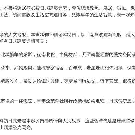
。本書精選16項必賞日式建築元素，帶你認識懸魚、鳥居、破風、
工法、裝飾擺設及生活空間運用等，見識早年的生活智慧，來一趟知
厚的人文地貌。本書延伸10個老屋特輯，以「老屋改建新風貌，走
皆有日式建築遺蹟可賞：
台北城繁華的縮影，從南北貨、中藥材鋪，乃至轉型經營的藝文空間
公會堂、武德殿與四連棟警察宿舍，百年來，老屋老樹相依相襯，保
尾糖廠設立，帶動運輸鐵道興建，讓雙城同時沾光，留下官邸、郡役
魚市場的一條鐵道，早年企業會社與行政機構紛紛進駐，日式傳統屋
尋訪日式老屋串起的街巷風情與人文故事。這些舊時代建築歷經整修
上熠熠發光閃亮。