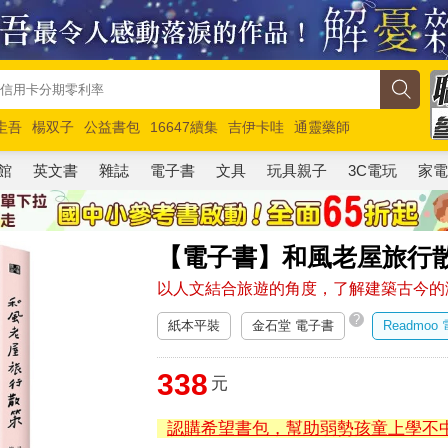
圭吾
楊双子
公益書包
16647續集
吉伊卡哇
通靈藥師
路邊攤新作
馬斯克
玩具總動員5
超慢跑
館
英文書
雜誌
電子書
文具
玩具親子
3C電玩
家
【電子書】和風老屋旅行
以人文結合旅遊的角度，了解建築古今的
?
紙本平裝
金石堂 電子書
Readmoo
338
元
認購希望書包，幫助弱勢孩童上學不