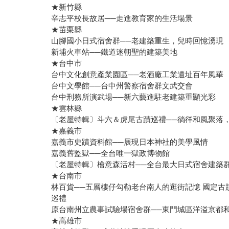
★新竹縣
辛志平校長故居──走進教育家的生活場景
★苗栗縣
山腳國小日式宿舍群──老建築重生，兒時回憶湧現
新埔火車站──鐵道迷朝聖的建築美地
★台中市
台中文化創意產業園區──老酒廠工業遺址百年風華
台中文學館──台中州警察宿舍群文武交會
台中刑務所演武場──新六藝進駐老建築重顯光彩
★雲林縣
〔老屋特輯〕斗六＆虎尾古蹟巡禮──徜徉和風聚落
★嘉義市
嘉義市史蹟資料館──展現日本神社的美學風情
嘉義舊監獄──全台唯一獄政博物館
〔老屋特輯〕檜意森活村──全台最大日式宿舍建築
★台南市
林百貨──五層樓仔勾勒老台南人的逛街記憶 國定古
巡禮
原台南州立農事試驗場宿舍群──東門城區洋溢京都
★高雄市