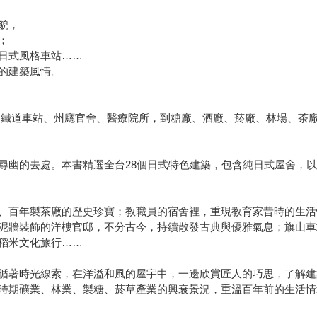
貌，
；
日式風格車站……
的建築風情。
年，從鐵道車站、州廳官舍、醫療院所，到糖廠、酒廠、菸廠、林場、
尋幽的去處。本書精選全台28個日式特色建築，包含純日式屋舍，
、百年製茶廠的歷史珍寶；教職員的宿舍裡，重現教育家昔時的生活
泥牆裝飾的洋樓官邸，不分古今，持續散發古典與優雅氣息；旗山車
稻米文化旅行……
循著時光線索，在洋溢和風的屋宇中，一邊欣賞匠人的巧思，了解建
時期礦業、林業、製糖、菸草產業的興衰景況，重溫百年前的生活情