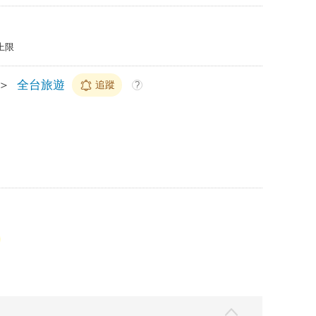
上限
＞
全台旅遊
追蹤
?