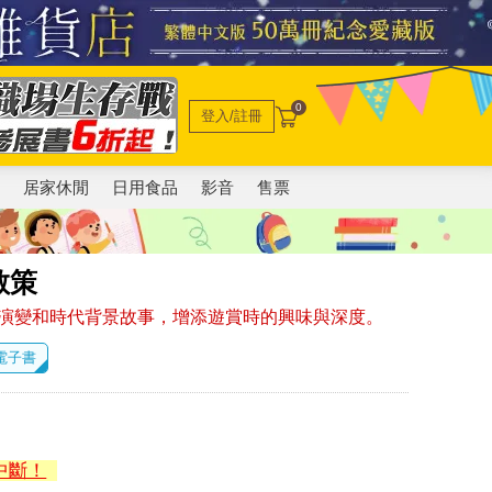
0
登入/註冊
電
居家休閒
日用食品
影音
售票
散策
演變和時代背景故事，增添遊賞時的興味與深度。
 電子書
中斷！