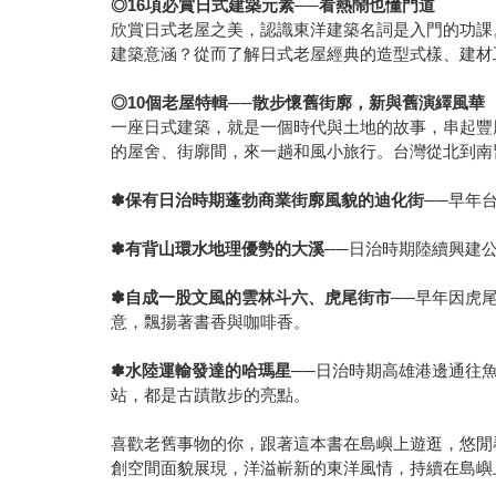
◎
16
項必賞日式建築元素
──
看熱鬧也懂門道
欣賞日式老屋之美，認識東洋建築名詞是入門的功課
建築意涵？從而了解日式老屋經典的造型式樣、建材
◎
10
個老屋特輯
──
散步懷舊街廓，新與舊演繹風華
一座日式建築，就是一個時代與土地的故事，串起豐
的屋舍、街廓間，來一趟和風小旅行。台灣從北到南
✽
保有日治時期蓬勃商業街廓風貌的迪化街
──早年
✽
有背山環水地理優勢的大溪
──日治時期陸續興建
✽
自成一股文風的雲林斗六、虎尾街市
──早年因虎
意，飄揚著書香與咖啡香。
✽
水陸運輸發達的哈瑪星
──日治時期高雄港邊通往
站，都是古蹟散步的亮點。
喜歡老舊事物的你，跟著這本書在島嶼上遊逛，悠閒
創空間面貌展現，洋溢嶄新的東洋風情，持續在島嶼