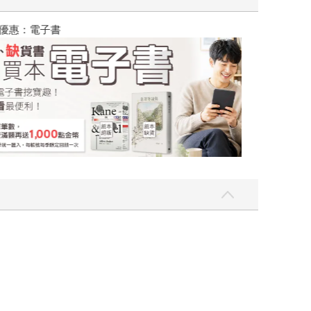
吃一點〉第二波
金石堂2026海