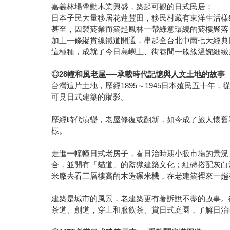
嘉義林場帶動木業興盛，築起可觀的日式民居；
日本子民大量移居花蓮豐田，移民村藏有東洋生活樣
甚至，因製菸業而築起鳳林一帶綠意環繞的菸樓聚落
加上一條縱貫線鐵道開通，串起全台北中南七大經典
這種種，成就了今日島嶼上、街巷間一簇簇溫婉細緻
◎
28
幢和風老屋
──
承載時代記憶與人文土地的故事
台灣這片土地，歷經1895～1945日本殖民五十
可見日式建築的蹤影。
歷經時代演變，老屋修復或翻新，如今成了旅人懷舊
樣。
走進一幢幢日式老房子，看日治時期小販市場的景況
合，並開有「貓道」的監獄建築文化；紅磚搭配灰白
米廠去看三層樓高的木造碾米機，在老建築裡來一趟
建築是城市的風景，老建築更有著訴說不盡的故事。
茶道、劍道，穿上和服飲茶、賞日式庭園，了解日治