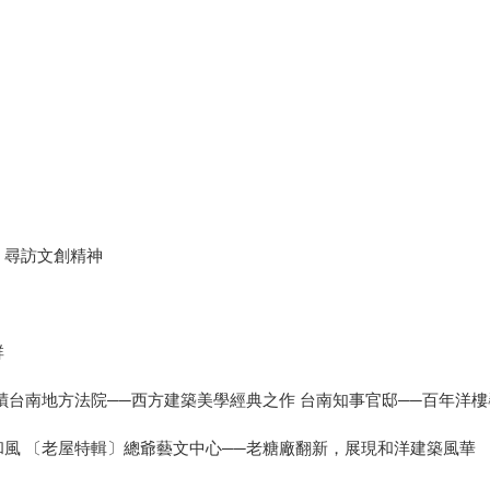
，尋訪文創精神
群
蹟台南地方法院──西方建築美學經典之作 台南知事官邸──百年洋樓
和風 〔老屋特輯〕總爺藝文中心──老糖廠翻新，展現和洋建築風華