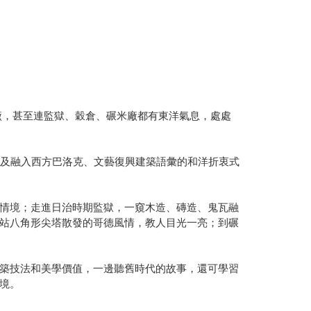
茶廠，甚至連監獄、穀倉、碾米廠都有東洋氣息，處處
以及融入西方巴洛克、文藝復興建築語彙的和洋折衷式
情境；走進日治時期監獄，一窺木造、磚造、鬼瓦融
站八角形尖塔散發的哥德風情，教人目光一亮；到碾
築技法和美學價值，一邊聽舊時代的故事，還可學習
境。