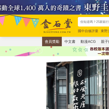
國中自修評量
東野
唯紅花綻放
奧德賽
會員獎勵
中文書
動漫ACG
親子