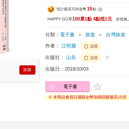
15
預計最高可得金幣
點
?
100累1點 4點抵1元
HAPPY GO享
折抵無
分類：
電子書
＞
旅遊
＞
台灣旅遊
作者：
江明麗
追蹤
出版社：
山岳
追蹤
?
出版日：
2018/10/03
加購
電子書
※ 本商品會員日滿額金幣加碼回饋最高15倍