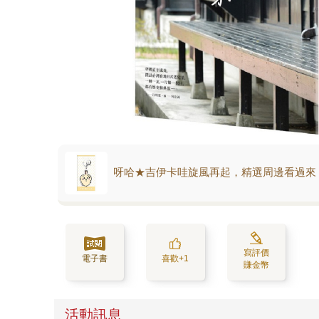
呀哈★吉伊卡哇旋風再起，精選周邊看過來
寫評價
電子書
喜歡+1
賺金幣
活動訊息