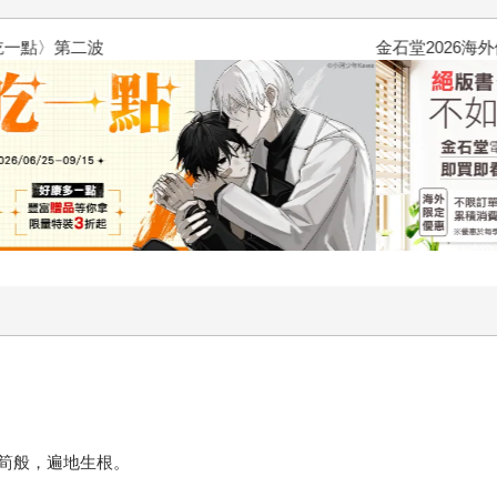
2026金石堂暑假漫博〈你好，我
筍般，遍地生根。