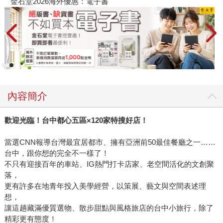
金石堂2026海外優惠：電子書
內容簡介
歡迎光臨！台中都心五區
×120
家特搜好店！
當選CNN報導台灣最宜居都市、擁有亞洲前50最佳餐廳之一……
台中，跟你想的完全不一樣了！
不只有迎接百年的車站、IG熱門打卡店家、老空間活化的文創聚
落，
更有許多在地青年投入美學經營，以策展、藝文與空間表述理
想，
讓這趟藏滿優質選物、散步甜點與風格旅店的台中小旅行，除了
精彩更有態度！