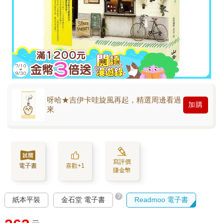
呀哈★吉伊卡哇旋風再起，精選周邊看過
加購
來
寫評價
電子書
喜歡+1
賺金幣
?
紙本平裝
金石堂 電子書
Readmoo 電子書