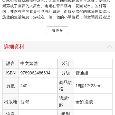
公家宿舍群紛紛獲得活化，閒置空間招攬創業青年進駐，使得老
聚落成了圓夢的大舞台。走逛在昔日稱為「花園城市」的村落
內，井然有序的巷弄可見設計思維，而綠意盎然的林蔭則塑造出
悠然的生活氣息，穿梭在一個一個的小單位裡，與空間經營者近
身接觸，那充滿人情味的互動，讓人彷彿拜訪了久違的朋友家。
看更多
★光復社區：啟動摘星計劃， 老眷村有了新靈魂
喜愛老眷村魅力的你，來到台中千萬別錯過霧峰的光復新村。井
詳細資料
然有序的紅磚平房分別座落在霧峰和平路、民權路與民族路上，
路樹成蔭，予人靜謐、典雅且自成一格的氛圍。這裡曾是早期台
灣省政府依據英國「花園城市」概 念打造的新市鎮，全盛時期有
語言
中文繁體
裝訂
公園綠地、學校、市場，甚至全台灣最先進的下水道系統等等，
ISBN
9789862486634
分級
普通級
社區的生活機能十分完善。儘管建物歷經歲月的斑駁及九二一重
災影響而毀損，住戶們也早已搬離此處，村落顯得荒涼沒落，仍
商品規
不難看出一九五○年代聚落的風貌。自台中市政府推動青年創業的
頁數
240
18開17*23cm
格
摘星計畫之後，老房得以重新修復也吸引了店家進駐，包括獨立
書店、咖啡館、雜貨店與藝文空間等，昔日的眷屬宿舍在引入多
適讀年
出版地
台灣
全齡適讀
元的文創活力後，搖身一變成了今日青年的夢想起點，彷彿喚醒
齡
了老建築的靈魂，也完成了另類的「世代交替」。
注音
級別