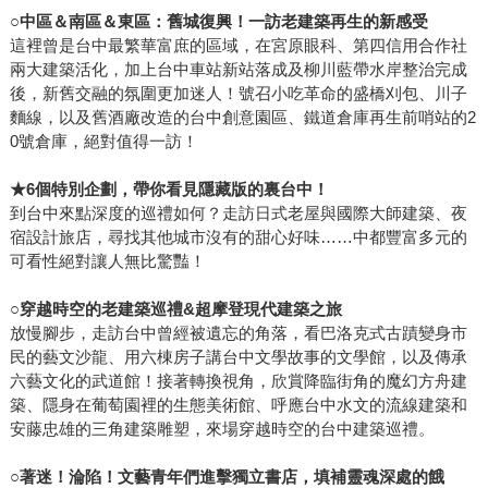
○
中區＆南區＆東區：舊城復興！一訪老建築再生的新感受
這裡曾是台中最繁華富庶的區域，在宮原眼科、第四信用合作社
兩大建築活化，加上台中車站新站落成及柳川藍帶水岸整治完成
後，新舊交融的氛圍更加迷人！號召小吃革命的盛橋刈包、川子
麵線，以及舊酒廠改造的台中創意園區、鐵道倉庫再生前哨站的2
0號倉庫，絕對值得一訪！
★
6
個特別企劃，帶你看見隱藏版的裏台中！
到台中來點深度的巡禮如何？走訪日式老屋與國際大師建築、夜
宿設計旅店，尋找其他城市沒有的甜心好味……中都豐富多元的
可看性絕對讓人無比驚豔！
○
穿越時空的老建築巡禮
&
超摩登現代建築之旅
放慢腳步，走訪台中曾經被遺忘的角落，看巴洛克式古蹟變身市
民的藝文沙龍、用六棟房子講台中文學故事的文學館，以及傳承
六藝文化的武道館！接著轉換視角，欣賞降臨街角的魔幻方舟建
築、隱身在葡萄園裡的生態美術館、呼應台中水文的流線建築和
安藤忠雄的三角建築雕塑，來場穿越時空的台中建築巡禮。
○
著迷！淪陷！文藝青年們進擊獨立書店，填補靈魂深處的餓