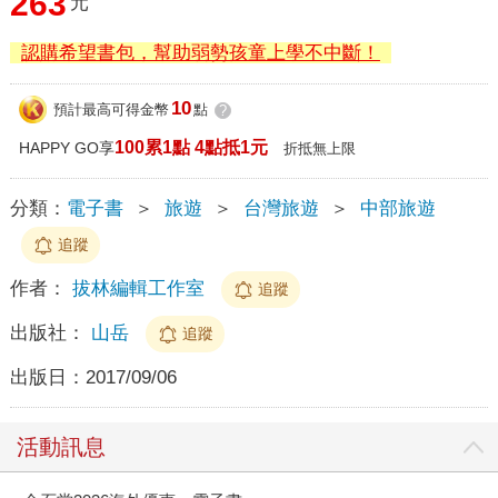
263
元
認購希望書包，幫助弱勢孩童上學不中斷！
10
預計最高可得金幣
點
?
100累1點 4點抵1元
HAPPY GO享
折抵無上限
分類：
電子書
＞
旅遊
＞
台灣旅遊
＞
中部旅遊
追蹤
作者：
拔林編輯工作室
追蹤
出版社：
山岳
追蹤
出版日：
2017/09/06
活動訊息