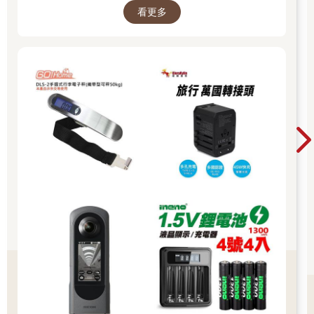
看更多
鄰近站名：向上國中 地址：台中市西區民生路368巷周邊（中興
街交叉口）
★綠光計畫：台水宿舍大變身，打造青創夢工廠
漫步中興路一巷裡，轉個彎卻彷彿進入不同時空，昔日老舊的十
二棟台水老宿舍，常綠蔓莖攀爬屋瓦底下的庭院深深，卻已然成
了風格聚落。不經意走過，小窗裡頭的工作室、咖啡館、髮廊，
每一間都引人窺探。
歷經長年歲月風霜，原已被認為無藥可治的台水老宿舍，經由台
中老屋整合改造團隊「范特喜微創」的提案，沒想喚回春天。再
造的街區裡，昔日的舊地磚與紅磚牆仍在，但地面與屋頂相連成
可上下迴游的場域，趣味的動線設計成功吸引小店進駐，而老巷
弄也開始變得不同。
范特喜團隊秉著藝術、人文及創意的三大主軸，保留老屋主體，
融合創新元素。在這多元整合的空間裡，有可以放鬆片刻的咖啡
廳，也有專業職人的手作藝品店舖，還能尋得安靜閱讀的書屋空
間，而這裡不定期舉辦的講座市集也活絡了整個街區，成功營造