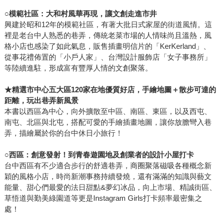
○
模範社區：大和村風華再現，讓文創走進市井
興建於昭和12年的模範社區，有著大批日式家屋的街道風情。這
裡是老台中人熟悉的巷弄，傳統老菜市場的人情味尚且溫熱，風
格小店也感染了如此氣息，販售插畫明信片的「KerKerland」、
從事花禮佈置的「小戶人家」、台灣設計服飾店「女子事務所」
等陸續進駐，形成富有豐厚人情的文創聚落。
★
精選市中心五大區
120
家在地優質好店，手繪地圖＋散步可達的
距離，玩出巷弄新風景
本書以西區為中心，向外擴散至中區、南區、東區，以及西屯、
南屯、北區與北屯，搭配可愛的手繪插畫地圖，讓你放膽彎入巷
弄，描繪屬於你的台中休日小旅行！
○
西區：創意發射！到青春遊園地及創業者的設計小屋打卡
台中西區有不少適合步行的舒適巷弄，商圈聚落磁吸各種概念新
穎的風格小店，時尚新潮事務持續發燒，還有滿滿的知識與藝文
能量、甜心們最愛的法日甜點&夢幻冰品，向上市場、精誠街區、
草悟道與勤美綠園道等更是Instagram Girls打卡頻率最密集之
處！