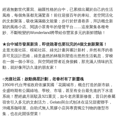
經過無數世代重寫、融匯性格的台中，已累積出屬於自己的生活
風格，每個角落都充滿驚喜！前往迎接百年的車站、老空間活化
的文創聚落，吸收滿滿藝文能量；步行於舒適巷弄，拜訪概念新
穎的風格小店、閱讀小眾青年的發聲平台……這座聚集各種奇
妙、不斷蛻變的Wonderland將帶給你豐富多元的新鮮體驗！
★
台中城市發展新浪，即使跪著也要玩完的
4
個文創新聚落！
走逛光復社區、模範社區、綠光計畫與審計新村，井然有序的巷
弄可見設計思維，綠意盎然的林蔭則塑造出悠然生活氣息，穿梭
在一個一個小單位、與空間經營者近身接觸，那充滿人情味的互
動，就好像拜訪久違的朋友家！
○
光復社區：啟動摘星計劃，老眷村有了新靈魂
1950年代台灣省政府依據英國「花園城市」概念打造的新市鎮，
全盛時期有公園綠地、學校、市場，甚至有全台最先進的下水道
系統！歷經歲月斑駁及921重災，如今老房重新修復，昔日的眷屬
宿舍引入多元的文創活力，Gelato與台式刨冰在這兒甜蜜聯手，
沖繩系咖啡屋、自助式無人黑膠小店與專賣獨立刊物的微型市
集，也在此開張營業！