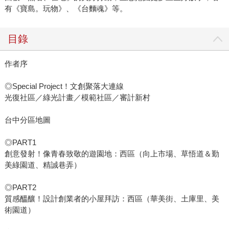
有《寶島。玩物》、《台麵魂》等。
目錄
作者序
◎Special Project！文創聚落大連線
光復社區／綠光計畫／模範社區／審計新村
台中分區地圖
◎PART1
創意發射！像青春致敬的遊園地：西區（向上市場、草悟道＆勤
美綠園道、精誠巷弄）
◎PART2
質感醞釀！設計創業者的小屋拜訪：西區（華美街、土庫里、美
術園道）