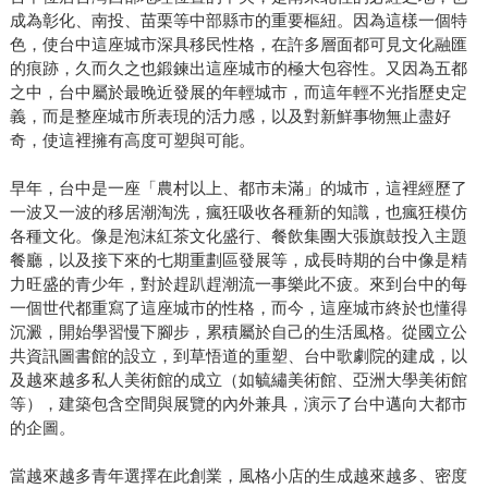
成為彰化、南投、苗栗等中部縣市的重要樞紐。因為這樣一個特
色，使台中這座城市深具移民性格，在許多層面都可見文化融匯
的痕跡，久而久之也鍛鍊出這座城市的極大包容性。又因為五都
之中，台中屬於最晚近發展的年輕城市，而這年輕不光指歷史定
義，而是整座城市所表現的活力感，以及對新鮮事物無止盡好
奇，使這裡擁有高度可塑與可能。
早年，台中是一座「農村以上、都市未滿」的城市，這裡經歷了
一波又一波的移居潮淘洗，瘋狂吸收各種新的知識，也瘋狂模仿
各種文化。像是泡沫紅茶文化盛行、餐飲集團大張旗鼓投入主題
餐廳，以及接下來的七期重劃區發展等，成長時期的台中像是精
力旺盛的青少年，對於趕趴趕潮流一事樂此不疲。來到台中的每
一個世代都重寫了這座城市的性格，而今，這座城市終於也懂得
沉澱，開始學習慢下腳步，累積屬於自己的生活風格。從國立公
共資訊圖書館的設立，到草悟道的重塑、台中歌劇院的建成，以
及越來越多私人美術館的成立（如毓繡美術館、亞洲大學美術館
等），建築包含空間與展覽的內外兼具，演示了台中邁向大都市
的企圖。
當越來越多青年選擇在此創業，風格小店的生成越來越多、密度