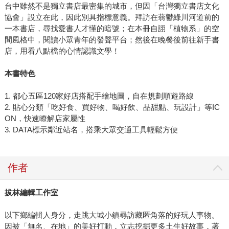
台中雖然不是獨立書店最密集的城市，但因「台灣獨立書店文化
協會」設立在此，因此別具指標意義。拜訪在蓊鬱綠川河道前的
一本書店，尋找愛書人才懂的暗號；在本冊自詡「植物系」的空
間風格中，閱讀小眾青年的發聲平台；然後在晚餐後前往新手書
店，用看八點檔的心情認識文學！
本書特色
1. 都心五區120家好店搭配手繪地圖，自在規劃順遊路線
2. 貼心分類「吃好食、買好物、喝好飲、品甜點、玩設計」等IC
ON，快速瞭解店家屬性
3. DATA標示鄰近站名，搭乘大眾交通工具輕鬆方便
作者
拔林編輯工作室
以下鄉編輯人身分，走跳大城小鎮尋訪藏匿角落的好玩人事物。
因被「無名、在地」的美好打動，立志挖掘更多土生好故事，著