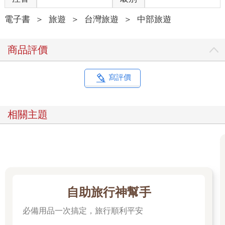
鄰近站名：光復新村／坑口（921 地震園區）站
地址：台中市霧峰區和平路、民權路、民族路
電子書
＞
旅遊
＞
台灣旅遊
＞
中部旅遊
★審計新村：空中走廊串聯老屋，啟動青年背包客計畫
商品評價
入列台中「摘星計畫」之一的審計新村，與霧峰光復新村同樣都
是舊眷舍活化再利用的案例，而審計新村的興建也與光復新村間
寫評價
接相關，是一九六九年代為了分擔霧峰光復新村與南投中興新村
過度飽和的狀況，而擴建的小型宿舍群。審計新村算來也有五十
年歷史，從這裡規劃整齊的街道看來，依舊可見曾為台中都市計
相關主題
畫指標社區的榮光。可惜，老眷舍在一九八八年精省作業後逐漸
人去樓空，直到前幾年才啟動重修工作，昔日宿舍吸引不少小店
與工作室進駐，並不時舉辦市集與各種戶外活動吸引年輕族群重
遊，使安靜的巷弄也漸漸有了笑聲，恢復往昔的生命力。
在審計新村園區內，頹圮老屋以鋼構進行補強，而新架構起的空
中走廊，將加強磚造的洋式建築二樓動線串連起來，使人可以遊
自助旅行神幫手
走在半空中，以另一個角度欣賞園區。而這樣做的目的還有一
個，未來由二樓直接出入的空間將在「紅點文旅」的規劃下做為
必備用品一次搞定，旅行順利平安
背包客旅店，這也是審計新村與其他文創園區最大不同之處。