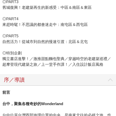
◎PART3
舊城復興！老建築再生的新感受：中區＆南區＆東區
◎PART4
來趕時髦！不思議的都會迷走中：南屯區＆西屯區
◎PART5
自然活力！從城市到自然的慢速引渡：北區＆北屯
◎特別企劃
獨立書店進擊！／激推甜點麵包聖典／穿越時空的老建築巡禮／
超摩登現代建築之旅／上一堂手作課！／入住設計飯店風格
序／導讀
前言
台中，聚集各種奇妙的
Wonderland
台中位居台灣西部地理位置的中央，是南來北往的必經之地，也