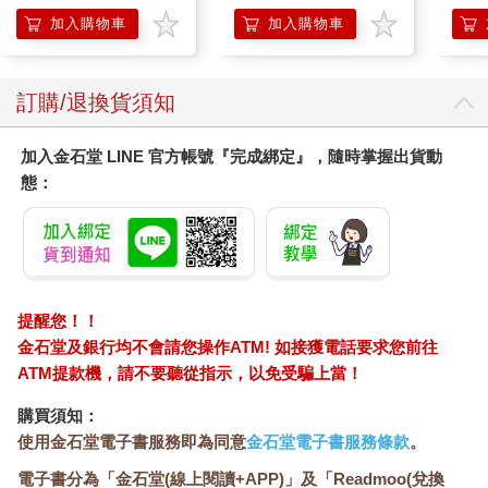
息，格外令人感覺親切。
加入購物車
加入購物車
鄰近站名：英才公益路口 地址：台中市西區模範街、民權路 模範
社區興建於昭和十二年（一九三七年），這裡曾為日治時期的大
訂購/退換貨須知
和村，大批日式家屋塑造出來的街道風情，是以往中產階級高級
住宅區的象徵；儘管社區住宅多改建為國宅，但位在模範街四十
加入金石堂 LINE 官方帳號『完成綁定』，隨時掌握出貨動
巷處仍可見早期聚落。從二○○九年開始，這些老屋經由范特喜微
創修繕與招商之後，陸續邀集販售插畫明信片的
態：
「KerKerland」、從事花禮佈置的「小戶人家」、台灣設計服飾
店「女子事務所」等進駐，因而成為小小的文創聚落。
遊走在老台中人熟悉的巷弄裡，傳統老菜市場的人情味尚且溫
熱，在這個與文創共生的市井裡，風格小店也感染了這樣的氣
提醒您！！
息，格外令人感覺親切。
金石堂及銀行均不會請您操作ATM! 如接獲電話要求您前往
ATM提款機，請不要聽從指示，以免受騙上當！
鄰近站名：英才公益路口 地址：台中市西區模範街、民權路
購買須知：
使用金石堂電子書服務即為同意
金石堂電子書服務條款
。
電子書分為「金石堂(線上閱讀+APP)」及「Readmoo(兌換