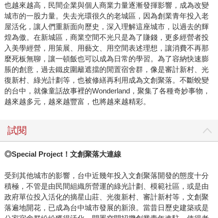
也越來越高，民間企業與個人商業力量逐漸發揮影響，成為改變
城市的一股力量。失去光環很久的老城區，因為創業青年投入老
屋活化，讓人們重新面向歷史，深入理解這座城市，以過去的輝
煌為傲。在新城區，商業空間不光只是為了賺錢，更多經營者投
入美學經營，用策展、用藝文、用空間表述理想，讓消費不再那
麼死板無聊，讓一頓飯也可以成為日常的學習。為了容納快速膨
脹的創意，過去鐵皮圍籬遮擋的閒置宿舍群，像是審計新村、光
復新村、綠光計劃等，也被修繕再利用成為文創聚落。不斷蛻變
的台中，就像童話故事裡的Wonderland，聚集了各種奇妙事物，
越來越多元，越來越豐富，也將越來越精彩。
試閱
◎Special Project！文創聚落大連線
受到其他城市的影響，台中近幾年投入文創聚落開發的態度十分
積極，不管是由民間組織所營運的綠光計劃、模範社區，或是由
政府單位投入活化的摘星山莊、光復新村、審計新村等，文創聚
落遍地開花，已成為台中城市發展的新浪。當昔日歷史建築或是