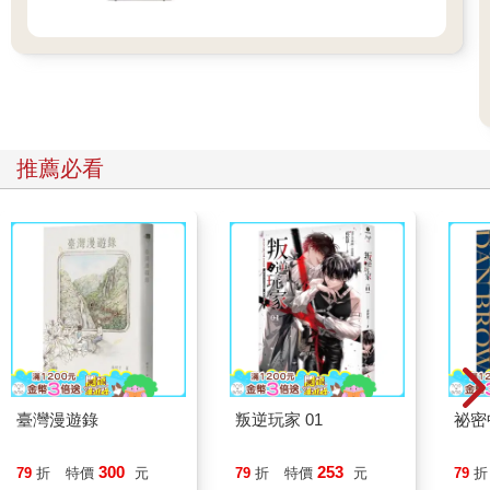
使人流連忘返的園地，更是培育青年創意的夢工廠。
鄰近站名：英才／美村向上北路口 地址：台中市西區中興一巷
★模範社區：大和村風華再現，讓文創走進市井
推薦必看
英才路像一條河流，分開勤美商圈與模範社區，一邊時髦熱鬧，
一邊則古老安靜，兩岸風情截然不同。從模範街八巷散步到四十
巷、民權路巷弄、向上路一段等，而今零星散佈的老屋進駐了咖
啡館、餐廳或店舖等，塑成新舊交融的氣氛，相當引人。模範社
區興建於昭和十二年（一九三七年），這裡曾為日治時期的大和
村，大批日式家屋塑造出來的街道風情，是以往中產階級高級住
宅區的象徵；儘管社區住宅多改建為國宅，但位在模範街四十巷
處仍可見早期聚落。從二○○九年開始，這些老屋經由范特喜微創
修繕與招商之後，陸續邀集販售插畫明信片的「KerKerland」、
從事花禮佈置的「小戶人家」、台灣設計服飾店「女子事務所」
等進駐，因而成為小小的文創聚落。
臺灣漫遊錄
叛逆玩家 01
祕密
遊走在老台中人熟悉的巷弄裡，傳統老菜市場的人情味尚且溫
300
253
79
折
特價
元
79
折
特價
元
79
折
熱，在這個與文創共生的市井裡，風格小店也感染了這樣的氣