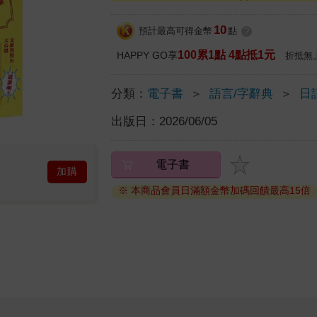
10
預計最高可得金幣
點
?
100累1點 4點抵1元
HAPPY GO享
折抵無
分類：
電子書
＞
語言/字辭典
＞
日
出版日：
2026/06/05
電子書
加購
※ 本商品會員日滿額金幣加碼回饋最高15倍