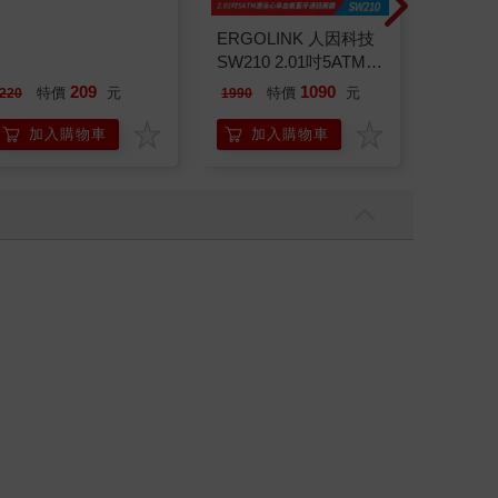
MARIE CLAIRE美麗
ERGOLINK 人因科技
Ergotech人
佳人08月2026第400期
SW210 2.01吋5ATM游
2.01
泳心率血氧藍牙通話腕
209
1090
特價
元
特價
元
220
1990
1590
錶
加入購物車
加入購物車
加