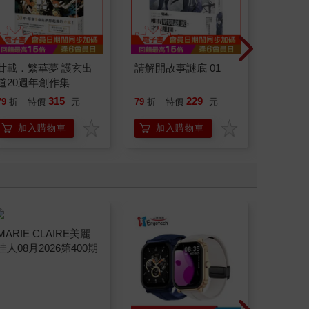
廿載．繁華夢 護玄出
請解開故事謎底 01
請解開故
道20週年創作集
315
229
79
折
特價
元
79
折
特價
元
79
折
加入購物車
加入購物車
加