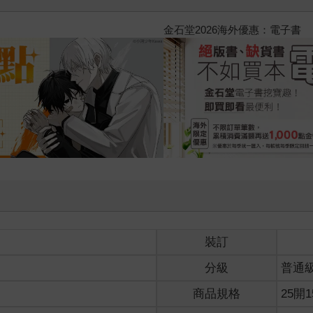
2026金石堂暑假漫博〈你好，我
裝訂
分級
普通
商品規格
25開1