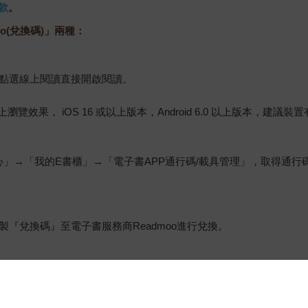
款
。
o(兌換碼)」兩種：
，點選線上閱讀直接開啟閱讀。
佳的線上瀏覽效果， iOS 16 或以上版本，Android 6.0 以上版本，
心」→「我的E書櫃」→「電子書APP通行碼/載具管理」，取得通
『兌換碼』至電子書服務商Readmoo進行兌換。
金石堂專屬的閱讀軟體開啟閱讀，無法以其他閱讀器或直接下載檔案
保護處公告之「通訊交易解除權合理例外情事適用準則」，非以有形媒
雜誌、下載版軟體、虛擬商品…等），
不受「網購服務需提供七日鑑