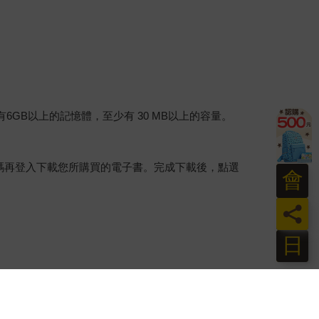
建議裝置有6GB以上的記憶體，至少有 30 MB以上的容量。
行碼再登入下載您所購買的電子書。完成下載後，點選
會
員
日
。
介提供之數位內容或一經提供即為完成之線上服務，
賞期」的限制
。為維護您的權益，建議您先使用「試