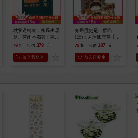
杖藜過橋東：柳風生暖
如果歷史是一群喵
意、杏雨不濕衣；陳亮
(15)：大清風雲篇【萌
恭談以心轉境的適齡漫
貓漫畫學歷史】
379
387
79
折
特價
元
79
折
特價
元
想
加入購物車
加入購物車