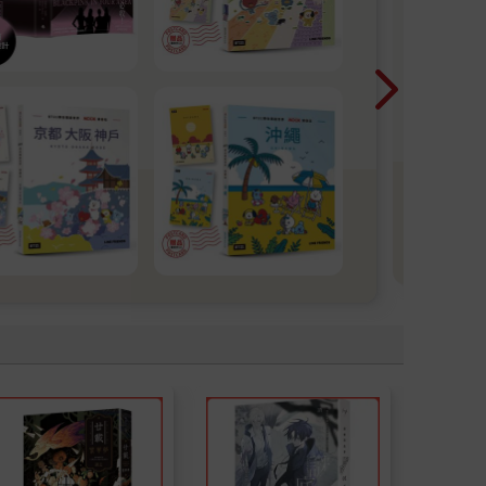
檢
日
N1~
都沒
題！
看
更
多