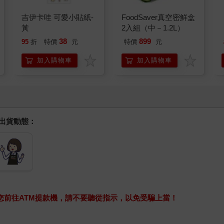
吉伊卡哇 可愛小貼紙-
FoodSaver真空密鮮盒
黃
2入組（中－1.2L）
38
899
95
折
特價
元
特價
元
加入購物車
加入購物車
握出貨動態：
求您前往ATM提款機，請不要聽從指示，以免受騙上當！