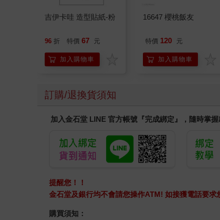
吉伊卡哇 造型貼紙-粉
16647 櫻桃飯友
67
120
96
折
特價
元
特價
元
加入購物車
加入購物車
訂購/退換貨須知
加入金石堂 LINE 官方帳號『完成綁定』，隨時掌
提醒您！！
金石堂及銀行均不會請您操作ATM! 如接獲電話要
購買須知：