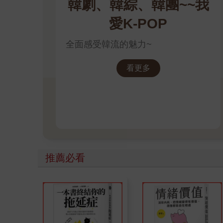
韓劇、韓綜、韓團~~我
愛K-POP
全面感受韓流的魅力~
看更多
推薦必看