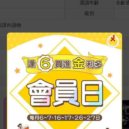
適讀年齡
全齡
級別
語課外讀物
寫評價