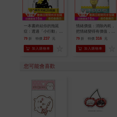
一本書終結你的拖延
情緒價值：消除內耗，
症：透過「小行動」打
把情緒變得有價值，跟
開大腦的行動開關，懶
誰都能自在相處
237
316
79
折
特價
元
79
折
特價
元
人也能變身「行動派」
的37個科學方法
加入購物車
加入購物車
您可能會喜歡