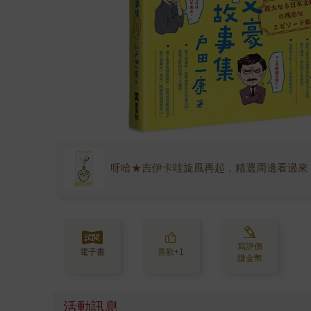
呀哈★吉伊卡哇旋風再起，精選周邊看過來
寫評價
電子書
喜歡+1
賺金幣
活動訊息