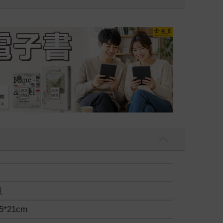
吃一點〉第二波
金石堂2026海
級
5*21cm