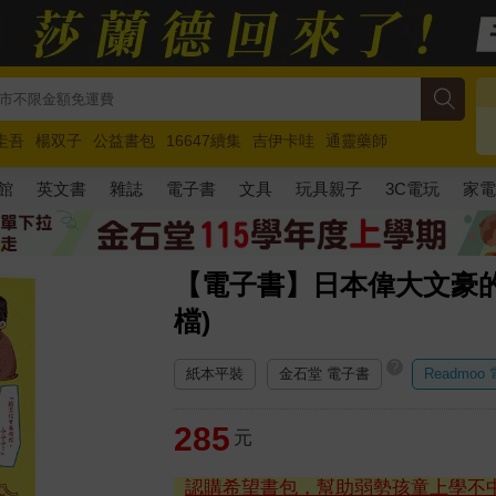
圭吾
楊双子
公益書包
16647續集
吉伊卡哇
通靈藥師
路邊攤新作
馬斯克
玩具總動員5
超慢跑
館
英文書
雜誌
電子書
文具
玩具親子
3C電玩
家
【電子書】日本偉大文豪的
檔)
?
紙本平裝
金石堂 電子書
Readmoo
285
元
認購希望書包，幫助弱勢孩童上學不