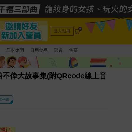
0
登入/註冊
電
居家休閒
日用食品
影音
售票
不偉大故事集(附QRcode線上音
 電子書
中斷！