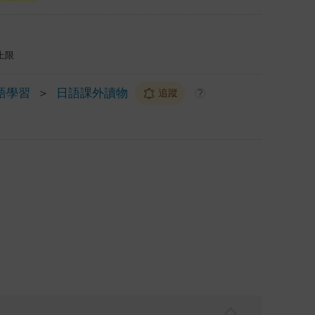
上限
語學習
＞
日語課外讀物
追蹤
?