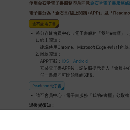
使用金石堂電子書服務即為同意
金石堂電子書服務條
電子書分為「金石堂(線上閱讀+APP)」及「Readmo
將儲存於會員中心→電子書服務「我的e書櫃」
線上閱讀：
建議使用Chrome、Microsoft Edge 有較
離線閱讀：
APP下載：
iOS
Android
安裝電子書APP後，請依照提示登入「會員中
任一書籍即可開始離線閱讀。
請至會員中心→電子書服務「我的e書櫃」領取複製
退換貨須知：
因版權保護，您在金石堂所購買的電子書僅能以
依據「消費者保護法」第19條及行政院消費者
經消費者事先同意始提供。（如：電子書、電子