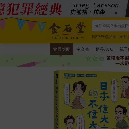
國中自修評量
東野
唯紅花綻放
奧德賽
會員獎勵
中文書
動漫ACG
親子