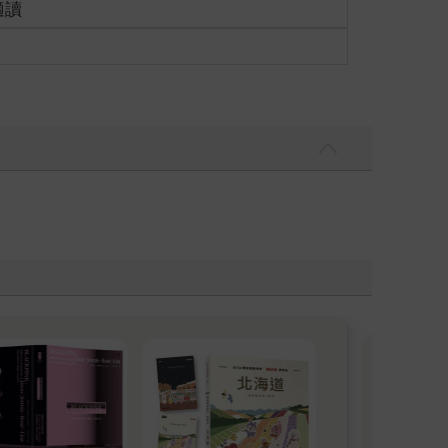
適讀
暢
日