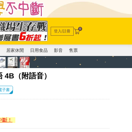
0
登入/註冊
電
居家休閒
日用食品
影音
售票
 4B（附語音）
 電子書
中斷！