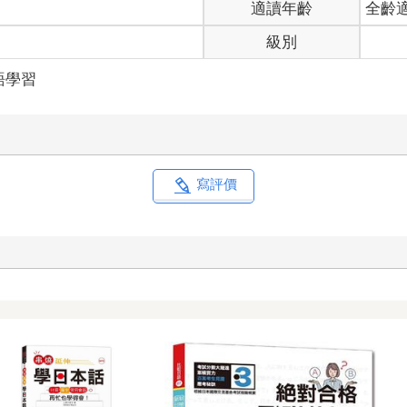
適讀年齡
全齡
級別
語學習
寫評價