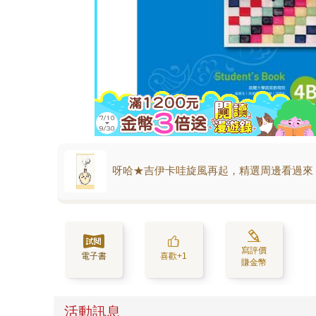
呀哈★吉伊卡哇旋風再起，精選周邊看過來
寫評價
電子書
喜歡+1
賺金幣
活動訊息