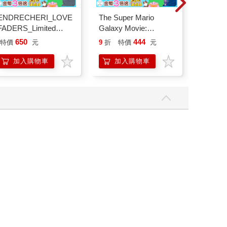
ENDRECHERI_LOVE
The Super Mario
【here
FADERS_Limited
Galaxy Movie:
換電池
Edition B（CD＋
Peach`s Birthday
650
444
49
特價
元
9
折
特價
元
特價
DVD）
Surprise: The Super
Mario Galaxy Movie
加入購物車
加入購物車
加
Storybook