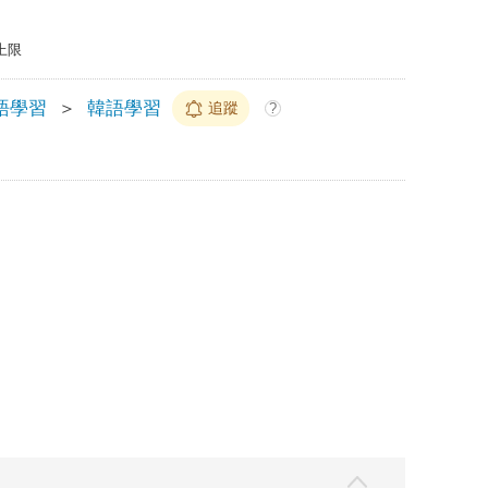
上限
語學習
＞
韓語學習
追蹤
?