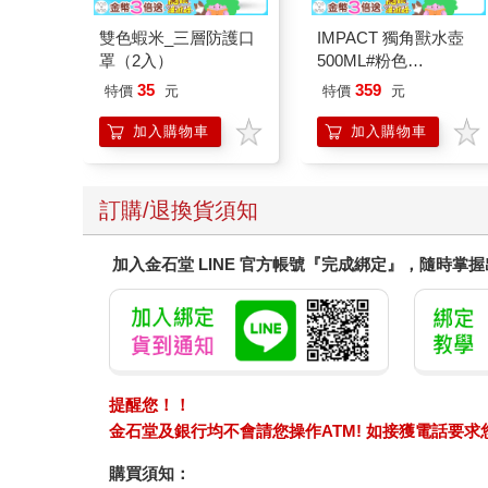
雙色蝦米_三層防護口
IMPACT 獨角獸水壺
罩（2入）
500ML#粉色
IM00B11PK
35
359
特價
元
特價
元
加入購物車
加入購物車
訂購/退換貨須知
加入金石堂 LINE 官方帳號『完成綁定』，隨時掌
提醒您！！
金石堂及銀行均不會請您操作ATM! 如接獲電話要
購買須知：