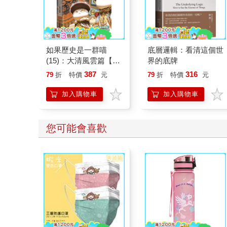
如果歷史是一群喵
底層邏輯：看清這個世
(15)：大清風雲篇【萌
界的底牌
貓漫畫學歷史】
387
316
79
折
特價
元
79
折
特價
元
加入購物車
加入購物車
您可能會喜歡