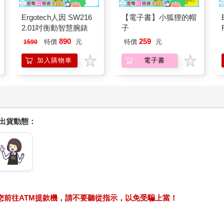
Ergotech人因 SW216
【電子書】小狐狸的帽
2.01吋衡動智慧腕錶
子
890
259
特價
元
特價
元
1590
加入購物車
電子書
握出貨動態：
求您前往ATM提款機，請不要聽從指示，以免受騙上當！