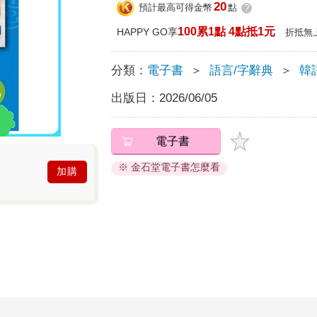
20
預計最高可得金幣
點
?
100累1點 4點抵1元
HAPPY GO享
折抵無
分類：
電子書
＞
語言/字辭典
＞
韓
出版日：
2026/06/05
電子書
※ 金石堂電子書怎麼看
加購