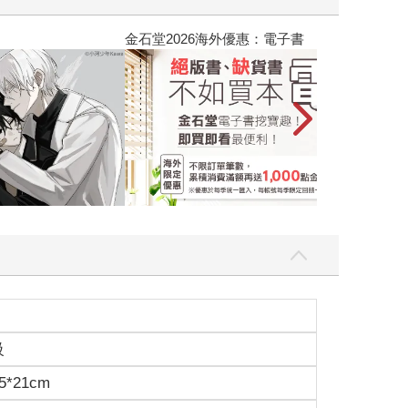
吃一點〉第二波
金石堂2026海
級
5*21cm