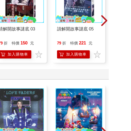
請解開故事謎底 03
請解開故事謎底 05
臺灣漫
150
221
79
折
特價
元
79
折
特價
元
79
折
加入購物車
加入購物車
加