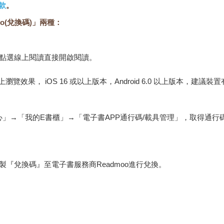
款
。
o(兌換碼)」兩種：
，點選線上閱讀直接開啟閱讀。
佳的線上瀏覽效果， iOS 16 或以上版本，Android 6.0 以上版本，
心」→「我的E書櫃」→「電子書APP通行碼/載具管理」，取得通
『兌換碼』至電子書服務商Readmoo進行兌換。
金石堂專屬的閱讀軟體開啟閱讀，無法以其他閱讀器或直接下載檔案
保護處公告之「通訊交易解除權合理例外情事適用準則」，非以有形媒
雜誌、下載版軟體、虛擬商品…等），
不受「網購服務需提供七日鑑