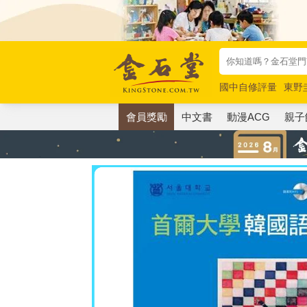
國中自修評量
東野
唯紅花綻放
奧德賽
會員獎勵
中文書
動漫ACG
親子