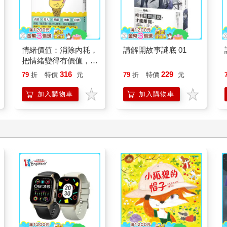
情緒價值：消除內耗，
請解開故事謎底 01
把情緒變得有價值，跟
誰都能自在相處
316
229
79
折
特價
元
79
折
特價
元
加入購物車
加入購物車