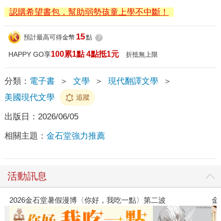
認購希望書包，幫助弱勢孩童上學不中斷！
15
預計最高可得金幣
點
?
100累1點 4點抵1元
HAPPY GO享
折抵無上限
分類：
電子書
＞
文學
＞
現代翻譯文學
＞
美國現代文學
追蹤
出版日：
2026/06/05
相關主題：
金石堂強力推薦
活動訊息
堂暑假漫博〈你好，我吃一點〉第二波
金石堂2026海外