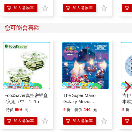
加入購物車
加入購物車
您可能會喜歡
FoodSaver真空密鮮盒
The Super Mario
吉伊
2入組（中－1.2L）
Galaxy Movie:
本屋
Peach`s Birthday
899
444
特價
元
9
折
特價
元
9
折
Surprise: The Super
Mario Galaxy Movie
加入購物車
加入購物車
Storybook