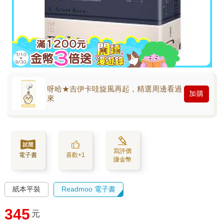
呀哈★吉伊卡哇旋風再起，精選周邊看過
加購
來
寫評價
電子書
喜歡+1
賺金幣
紙本平裝
Readmoo 電子書
345
元