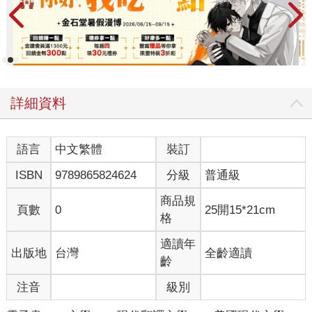
詳細資料
語言
中文繁體
裝訂
ISBN
9789865824624
分級
普通級
商品規
頁數
0
25開15*21cm
格
適讀年
出版地
台灣
全齡適讀
齡
注音
級別