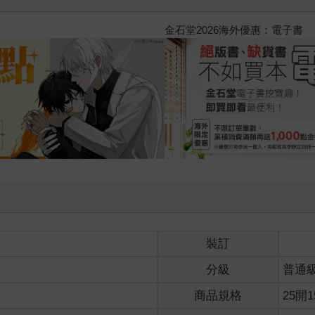
好，我吃一點〉第二波
金石堂20
裝訂
分級
普通
商品規格
25開1