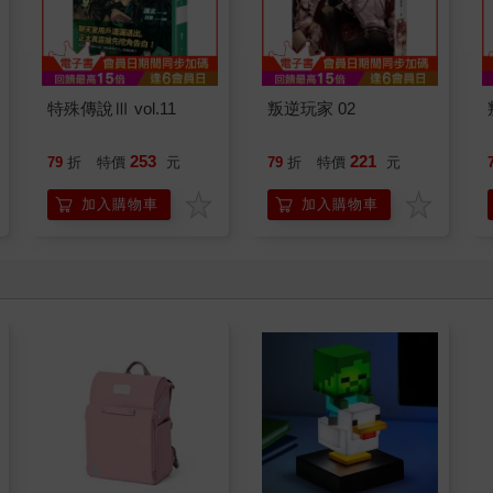
特殊傳說Ⅲ vol.11
叛逆玩家 02
253
221
79
折
特價
元
79
折
特價
元
加入購物車
加入購物車