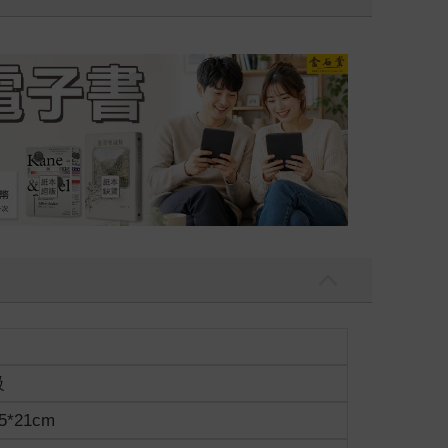
26海外優惠：電子書
級
5*21cm