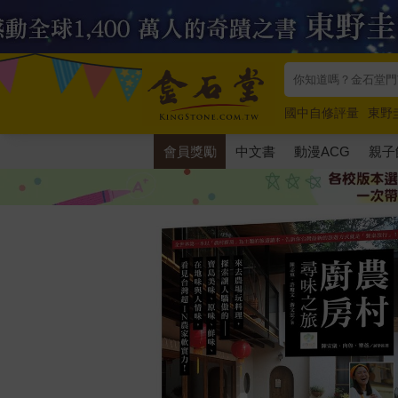
國中自修評量
東野
唯紅花綻放
奧德賽
會員獎勵
中文書
動漫ACG
親子