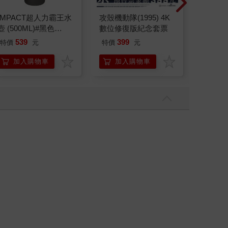
IMPACT超人力霸王水
攻殼機動隊(1995) 4K
我在生
壺 (500ML)#黑色
數位修復版紀念套票
真正需
IMUTB01BK
實是留
539
399
特價
元
特價
元
79
折
加入購物車
加入購物車
加