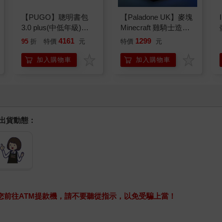
【PUGO】聰明書包
【Paladone UK】麥塊
3.0 plus(中低年級)藕
Minecraft 雞騎士造型
粉 全新進化玩美上市
ICON小夜燈
4161
1299
95
折
特價
元
特價
元
加入購物車
加入購物車
握出貨動態：
求您前往ATM提款機，請不要聽從指示，以免受騙上當！