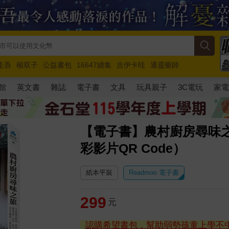
圭吾
楊双子
公益書包
16647續集
吉伊卡哇
通靈藥師
路邊攤新作
馬斯克
玩具總動員5
超慢跑
館
英文書
雜誌
電子書
文具
玩具親子
3C電玩
家
【電子書】農村廚房尋味
彩影片QR Code）
紙本平裝
Readmoo 電子書
299
元
認購希望書包，幫助弱勢孩童上學不