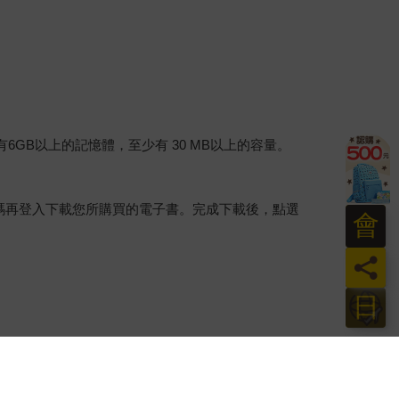
建議裝置有6GB以上的記憶體，至少有 30 MB以上的容量。
行碼再登入下載您所購買的電子書。完成下載後，點選
會
員
日
。
介提供之數位內容或一經提供即為完成之線上服務，
賞期」的限制
。為維護您的權益，建議您先使用「試