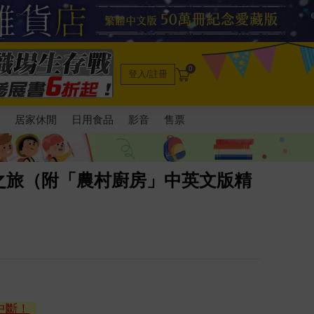
0
登入/註冊
電
居家休閒
日用食品
影音
售票
之旅（附「農村廚房」中英文版精
中斷！