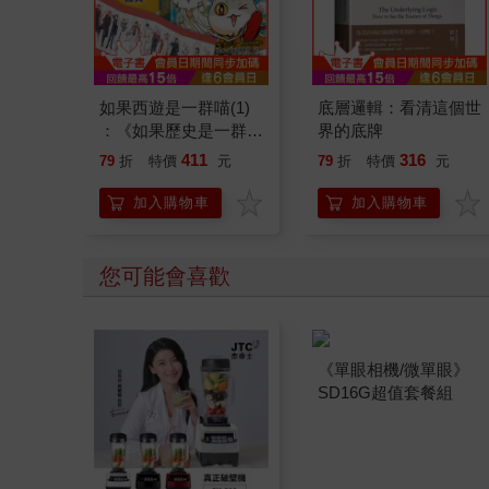
如果西遊是一群喵(1)
底層邏輯：看清這個世
：《如果歷史是一群
界的底牌
喵》作者最新力作，附
411
316
79
折
特價
元
79
折
特價
元
【首卷特典】拉頁
加入購物車
加入購物車
您可能會喜歡