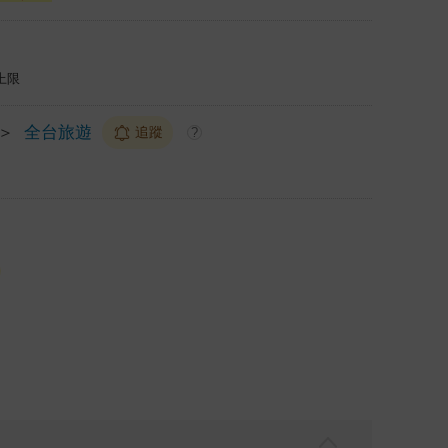
上限
＞
全台旅遊
追蹤
?