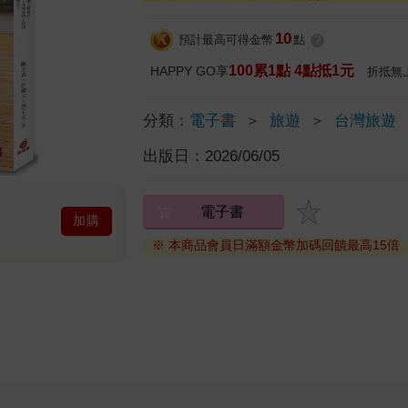
10
預計最高可得金幣
點
?
100累1點 4點抵1元
HAPPY GO享
折抵無
分類：
電子書
＞
旅遊
＞
台灣旅遊
出版日：
2026/06/05
電子書
加購
※ 本商品會員日滿額金幣加碼回饋最高15倍