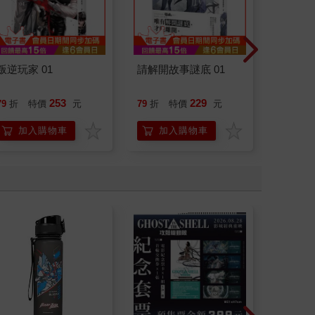
叛逆玩家 01
請解開故事謎底 01
如果歷
(15)
貓漫畫
253
229
79
折
特價
元
79
折
特價
元
79
折
加入購物車
加入購物車
加