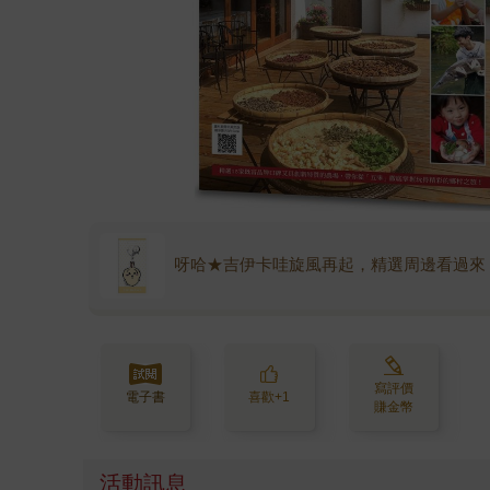
呀哈★吉伊卡哇旋風再起，精選周邊看過來
寫評價
電子書
喜歡+1
賺金幣
活動訊息