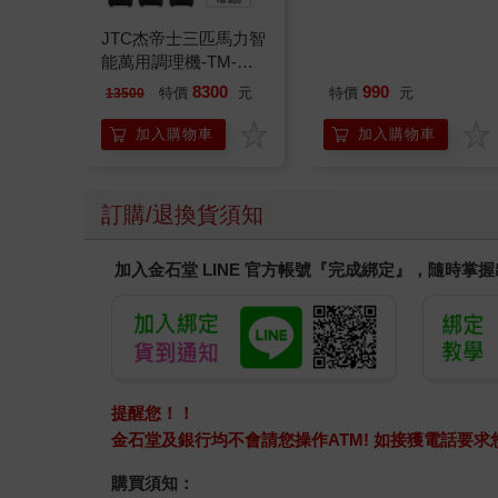
JTC杰帝士三匹馬力智
《單眼相機/微單眼》
能萬用調理機-TM-
SD16G超值套餐組
800-黑-公司貨(真正破
8300
990
特價
元
特價
元
13500
壁機/高敏敏推薦)
加入購物車
加入購物車
訂購/退換貨須知
加入金石堂 LINE 官方帳號『完成綁定』，隨時掌
提醒您！！
金石堂及銀行均不會請您操作ATM! 如接獲電話要
購買須知：