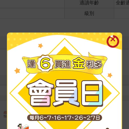
適讀年齡
全齡
級別
寫評價