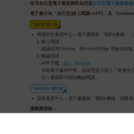
使用金石堂電子書服務即為同意
金石堂電子書服務條
電子書分為「金石堂(線上閱讀+APP)」及「Readmo
將儲存於會員中心→電子書服務「我的e書櫃」
線上閱讀：
建議使用Chrome、Microsoft Edge 有較
離線閱讀：
APP下載：
iOS
Android
安裝電子書APP後，請依照提示登入「會員中
任一書籍即可開始離線閱讀。
請至會員中心→電子書服務「我的e書櫃」領取複製
退換貨須知：
因版權保護，您在金石堂所購買的電子書僅能以
依據「消費者保護法」第19條及行政院消費者
經消費者事先同意始提供。（如：電子書、電子