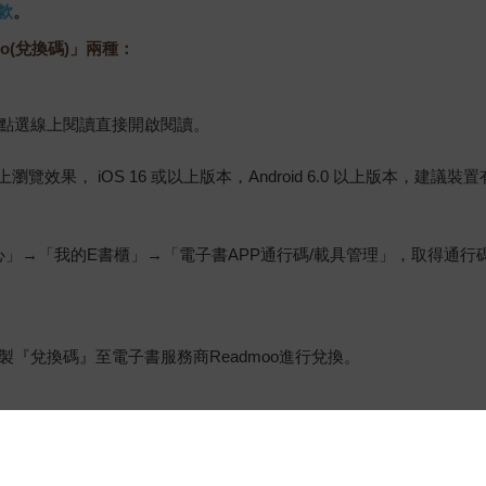
款
。
o(兌換碼)」兩種：
，點選線上閱讀直接開啟閱讀。
佳的線上瀏覽效果， iOS 16 或以上版本，Android 6.0 以上版本，
心」→「我的E書櫃」→「電子書APP通行碼/載具管理」，取得通
『兌換碼』至電子書服務商Readmoo進行兌換。
金石堂專屬的閱讀軟體開啟閱讀，無法以其他閱讀器或直接下載檔案
保護處公告之「通訊交易解除權合理例外情事適用準則」，非以有形媒
雜誌、下載版軟體、虛擬商品…等），
不受「網購服務需提供七日鑑