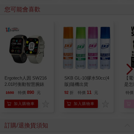
您可能會喜歡
Ergotech人因 SW216
SKB GL-10膠水50cc(4
【電
2.01吋衡動智慧腕錶
版)隨機出貨
是怎
890
11
特價
元
92
折
特價
元
特價
1590
加入購物車
加入購物車
訂購/退換貨須知