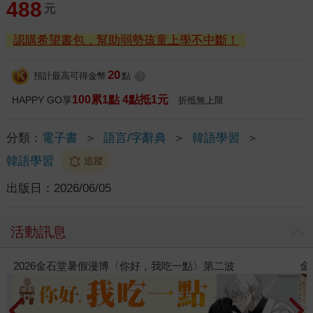
488
元
認購希望書包，幫助弱勢孩童上學不中斷！
20
預計最高可得金幣
點
?
100累1點 4點抵1元
HAPPY GO享
折抵無上限
分類：
電子書
＞
語言/字辭典
＞
韓語學習
＞
韓語學習
追蹤
出版日：
2026/06/05
活動訊息
2026金石堂暑假漫博〈你好，我吃一點〉第二波
金