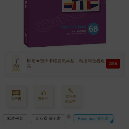
呀哈★吉伊卡哇旋風再起，精選周邊看過
加購
來
寫評價
電子書
喜歡+1
賺金幣
?
紙本平裝
金石堂 電子書
Readmoo 電子書