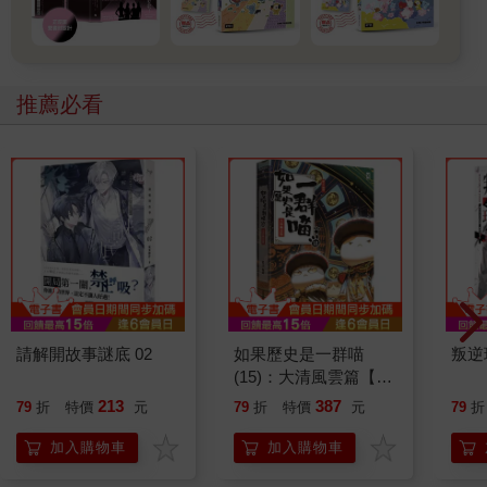
推薦必看
請解開故事謎底 02
如果歷史是一群喵
叛逆
(15)：大清風雲篇【萌
貓漫畫學歷史】
213
387
79
折
特價
元
79
折
特價
元
79
折
加入購物車
加入購物車