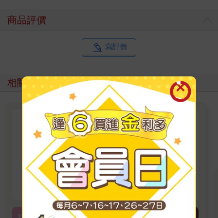
商品評價
寫評價
相關主題
韓劇、韓綜、韓團~~我愛K-
POP
全面感受韓流的魅力~
看更多