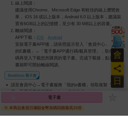
線上閱讀：
建議使用Chrome、Microsoft Edge 有較佳的線上瀏覽效
果， iOS 16 或以上版本，Android 6.0 以上版本，建議裝
置有6GB以上的記憶體，至少有 30 MB以上的容量。
離線閱讀：
APP下載：
iOS
Android
安裝電子書APP後，請依照提示登入「會員中心」→「我
的E書櫃」→「電子書APP通行碼/載具管理」，取得通行
會
碼再登入下載您所購買的電子書。完成下載後，點選任一
書籍即可開始離線閱讀。
員
日
請至會員中心→電子書服務「我的e書櫃」領取複製『兌換
碼』至電子書服務商Readmoo進行兌換。
退換貨須知：
因版權保護，您在金石堂所購買的電子書僅能以金石堂專屬
的閱讀軟體開啟閱讀，無法以其他閱讀器或直接下載檔案。
依據「消費者保護法」第19條及行政院消費者保護處公告之