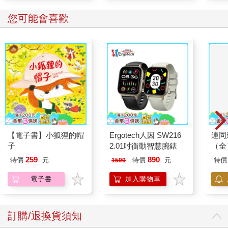
您可能會喜歡
【電子書】小狐狸的帽
Ergotech人因 SW216
連同
子
2.01吋衡動智慧腕錶
（全
259
890
特價
元
特價
元
特價
1590
電子書
加入購物車
訂購/退換貨須知