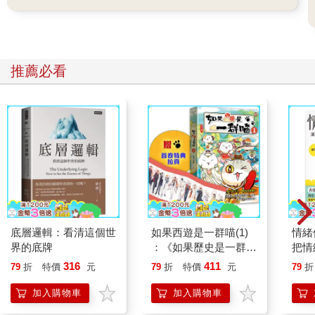
推薦必看
底層邏輯：看清這個世
如果西遊是一群喵(1)
情緒
界的底牌
：《如果歷史是一群
把情
喵》作者最新力作，附
誰都
316
411
79
折
特價
元
79
折
特價
元
79
折
【首卷特典】拉頁
加入購物車
加入購物車