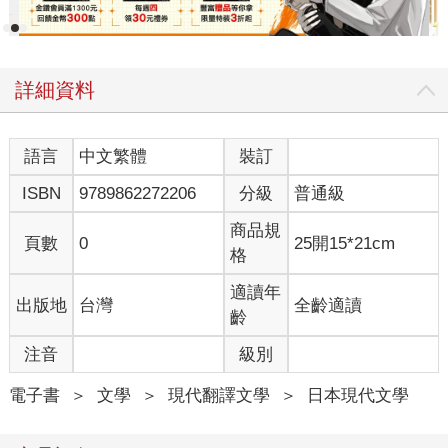
詳細資料
語言
中文繁體
裝訂
ISBN
9789862272206
分級
普通級
商品規
頁數
0
25開15*21cm
格
適讀年
出版地
台灣
全齡適讀
齡
注音
級別
電子書
＞
文學
＞
現代翻譯文學
＞
日本現代文學