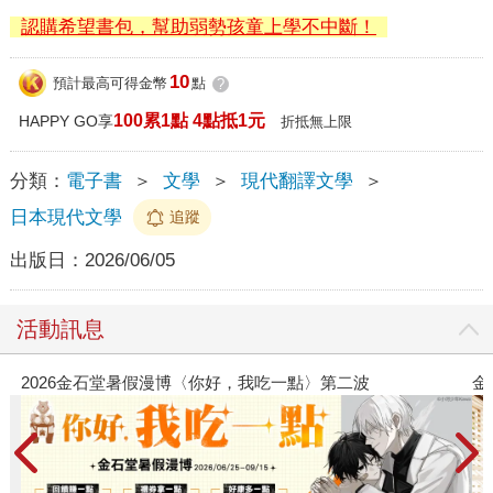
認購希望書包，幫助弱勢孩童上學不中斷！
10
預計最高可得金幣
點
?
100累1點 4點抵1元
HAPPY GO享
折抵無上限
分類：
電子書
＞
文學
＞
現代翻譯文學
＞
日本現代文學
追蹤
出版日：
2026/06/05
活動訊息
點〉第二波
金石堂2026海外優惠：電子書