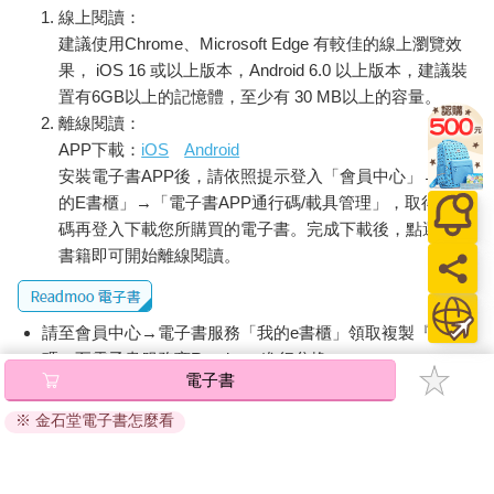
線上閱讀：
建議使用Chrome、Microsoft Edge 有較佳的線上瀏覽效
果， iOS 16 或以上版本，Android 6.0 以上版本，建議裝
置有6GB以上的記憶體，至少有 30 MB以上的容量。
離線閱讀：
APP下載：
iOS
Android
安裝電子書APP後，請依照提示登入「會員中心」→「我
的E書櫃」→「電子書APP通行碼/載具管理」，取得通行
碼再登入下載您所購買的電子書。完成下載後，點選任一
書籍即可開始離線閱讀。
請至會員中心→電子書服務「我的e書櫃」領取複製『兌換
碼』至電子書服務商Readmoo進行兌換。
電子書
退換貨須知：
※ 金石堂電子書怎麼看
因版權保護，您在金石堂所購買的電子書僅能以金石堂專屬
的閱讀軟體開啟閱讀，無法以其他閱讀器或直接下載檔案。
依據「消費者保護法」第19條及行政院消費者保護處公告之