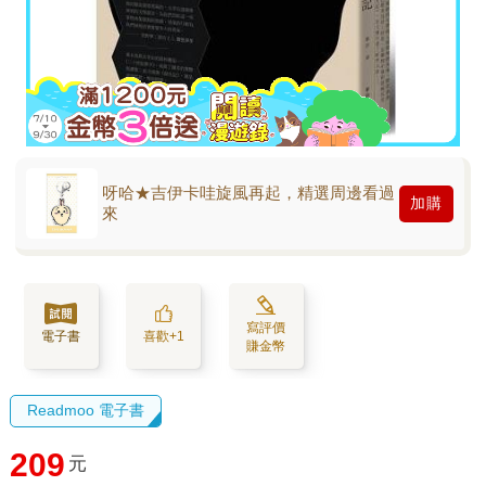
呀哈★吉伊卡哇旋風再起，精選周邊看過
加購
來
寫評價
電子書
喜歡+1
賺金幣
Readmoo 電子書
209
元