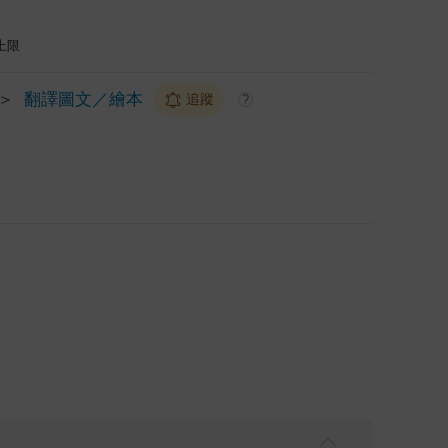
上限
＞
翻譯圖文／繪本
追蹤
?