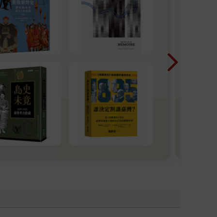
狂
遊
獎
楊双
「歷
胞胎
文學
入女
漫遊
討文
家圖
語文
台灣