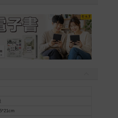
二波
金石堂2026海外優惠：電
級
5*21cm