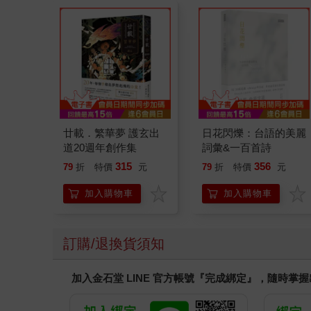
廿載．繁華夢 護玄出
日花閃爍：台語的美麗
道20週年創作集
詞彙&一百首詩
315
356
79
折
特價
元
79
折
特價
元
加入購物車
加入購物車
訂購/退換貨須知
加入金石堂 LINE 官方帳號『完成綁定』，隨時掌