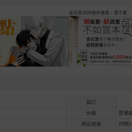
2026金石堂暑假漫博〈你好，我吃一點〉第
裝訂
分級
普通
商品規格
25開1