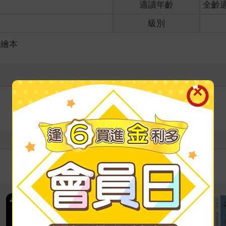
適讀年齡
全齡
級別
／繪本
寫評價