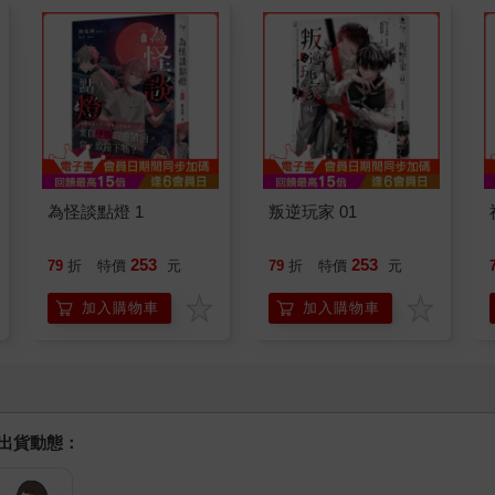
為怪談點燈 1
叛逆玩家 01
253
253
79
折
特價
元
79
折
特價
元
加入購物車
加入購物車
握出貨動態：