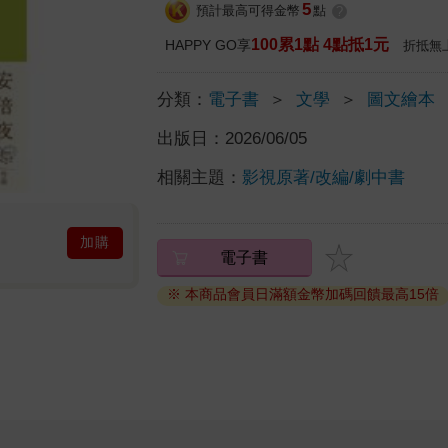
5
預計最高可得金幣
點
?
100累1點 4點抵1元
HAPPY GO享
折抵無
分類：
電子書
＞
文學
＞
圖文繪本
出版日：
2026/06/05
相關主題：
影視原著/改編/劇中書
加購
電子書
※ 本商品會員日滿額金幣加碼回饋最高15倍