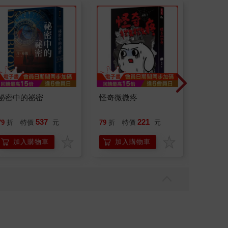
祕密中的祕密
怪奇微微疼
演員們
底外傳
537
221
79
折
特價
元
79
折
特價
元
79
折
加入購物車
加入購物車
加