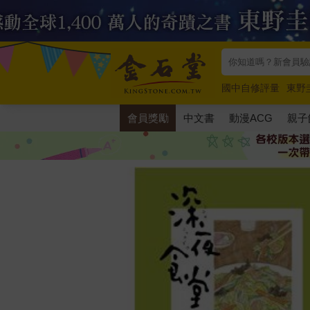
國中自修評量
東野
唯紅花綻放
奧德賽
會員獎勵
中文書
動漫ACG
親子