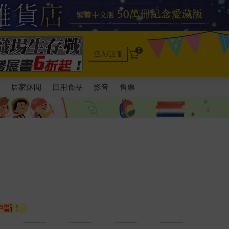
0
登入/註冊
電
居家休閒
日用食品
影音
售票
中斷！