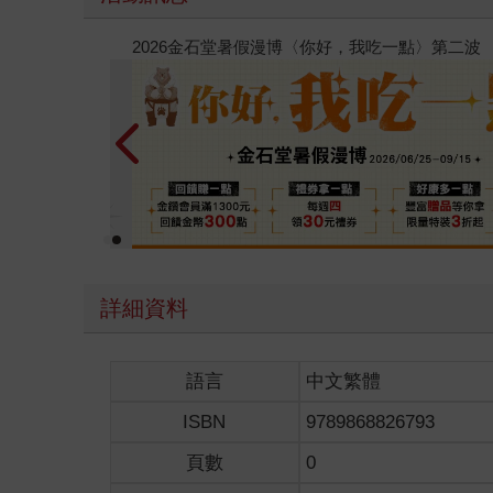
春光ｘ奇幻基地｜全書系展
詳細資料
語言
中文繁體
ISBN
9789868826793
頁數
0