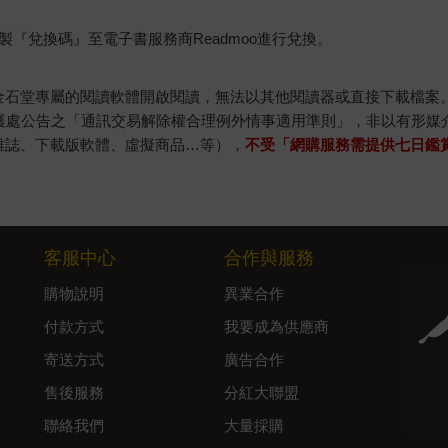
『兌換碼』至電子書服務商Readmoo進行兌換。
金石堂專屬的閱讀軟體開啟閱讀，無法以其他閱讀器或直接下載檔案
保護處公告之「通訊交易解除權合理例外情事適用準則」，非以有形媒
雜誌、下載版軟體、虛擬商品…等），
不受「網購服務需提供七日鑑
客服中心
合作與服務
購物說明
異業合作
付款方式
我要成為供應商
寄送方式
廣告合作
售後服務
分紅大聯盟
聯絡我們
大量採購