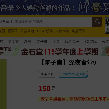
圭吾
楊双子
公益書包
16647續集
吉伊卡哇
通靈藥師
路邊攤新作
馬斯克
玩具總動員5
超慢跑
館
英文書
雜誌
電子書
文具
玩具親子
3C電玩
家
【電子書】深夜食堂9
紙本平裝
Readmoo 電子書
150
元
認購希望書包，幫助弱勢孩童上學不