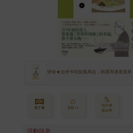
呀哈★吉伊卡哇旋風再起，精選周邊看過來
寫評價
電子書
喜歡+1
賺金幣
活動訊息