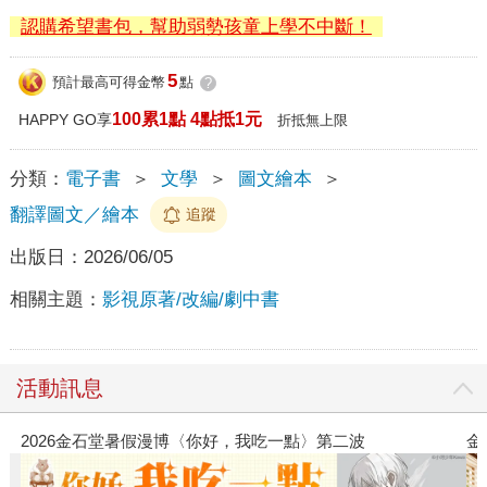
認購希望書包，幫助弱勢孩童上學不中斷！
5
預計最高可得金幣
點
?
100累1點 4點抵1元
HAPPY GO享
折抵無上限
分類：
電子書
＞
文學
＞
圖文繪本
＞
翻譯圖文／繪本
追蹤
出版日：
2026/06/05
相關主題：
影視原著/改編/劇中書
活動訊息
金石堂2026海外優惠：電子書