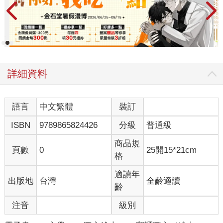
詳細資料
語言
中文繁體
裝訂
ISBN
9789865824426
分級
普通級
商品規
頁數
0
25開15*21cm
格
適讀年
出版地
台灣
全齡適讀
齡
注音
級別