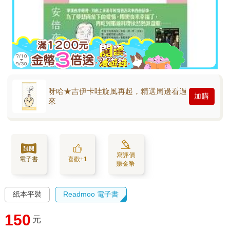
呀哈★吉伊卡哇旋風再起，精選周邊看過
加購
來
寫評價
電子書
喜歡+1
賺金幣
紙本平裝
Readmoo 電子書
150
元