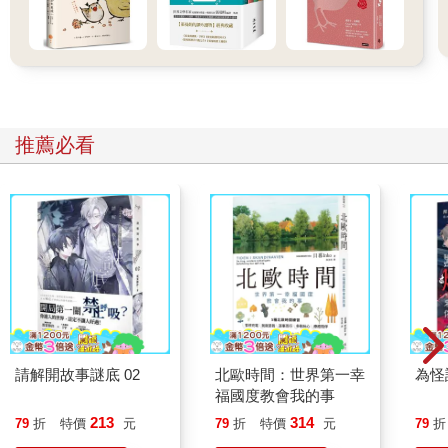
推薦必看
請解開故事謎底 02
北歐時間：世界第一幸
為怪
福國度教會我的事
213
314
79
折
特價
元
79
折
特價
元
79
折