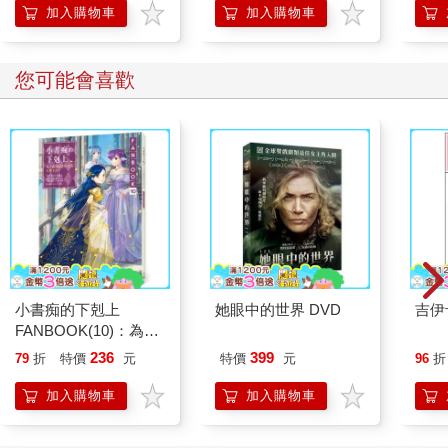
加入購物車
加入購物車
您可能會喜歡
小書痴的下剋上
她眼中的世界 DVD
吉伊
FANBOOK(10)：為了
成為圖書管理員不擇手
236
399
79
折
特價
元
特價
元
96
折
段！
加入購物車
加入購物車