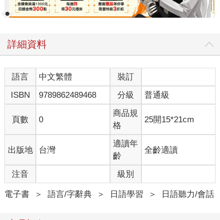
詳細資料
語言
中文繁體
裝訂
ISBN
9789862489468
分級
普通級
商品規
頁數
0
25開15*21cm
格
適讀年
出版地
台灣
全齡適讀
齡
注音
級別
電子書
＞
語言/字辭典
＞
日語學習
＞
日語聽力/會話