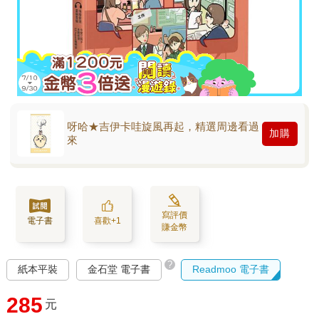
呀哈★吉伊卡哇旋風再起，精選周邊看過
加購
來
寫評價
電子書
喜歡+1
賺金幣
?
紙本平裝
金石堂 電子書
Readmoo 電子書
285
元