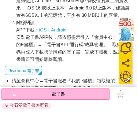
建議使用Chrome、Microsoft Edge 有較佳的線上瀏覽效
果， iOS 16 或以上版本，Android 6.0 以上版本，建議裝
置有6GB以上的記憶體，至少有 30 MB以上的容量。
離線閱讀：
APP下載：
iOS
Android
安裝電子書APP後，請依照提示登入「會員中心」→「我
的E書櫃」→「電子書APP通行碼/載具管理」，取得通行
碼再登入下載您所購買的電子書。完成下載後，點選任一
書籍即可開始離線閱讀。
請至會員中心→電子書服務「我的e書櫃」領取複製『兌換
碼』至電子書服務商Readmoo進行兌換。
電子書
退換貨須知：
※ 金石堂電子書怎麼看
因版權保護，您在金石堂所購買的電子書僅能以金石堂專屬
的閱讀軟體開啟閱讀，無法以其他閱讀器或直接下載檔案。
依據「消費者保護法」第19條及行政院消費者保護處公告之
「通訊交易解除權合理例外情事適用準則」，非以有形媒介
提供之數位內容或一經提供即為完成之線上服務，經消費者