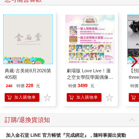
典藏-古美術8月2026第
劇場版 Love Live！蓮
【預
405期
之空女學院學園偶像俱
thr
樂部 Bloom Garden
VA 
228
3499
特價
元
特價
元
特價
240
Party蓮之空預售大套
阿斯拉
組
SIR
加入購物車
加入購物車
訂購/退換貨須知
加入金石堂 LINE 官方帳號『完成綁定』，隨時掌握出貨動