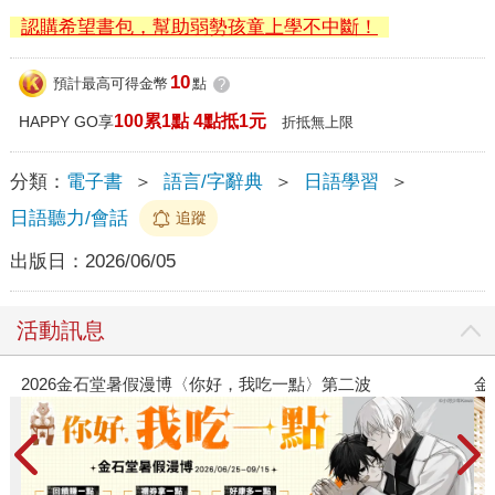
認購希望書包，幫助弱勢孩童上學不中斷！
10
預計最高可得金幣
點
?
100累1點 4點抵1元
HAPPY GO享
折抵無上限
分類：
電子書
＞
語言/字辭典
＞
日語學習
＞
日語聽力/會話
追蹤
出版日：
2026/06/05
活動訊息
2026金石堂暑假漫博〈你好，我吃一點〉第二波
金石堂