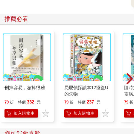
推薦必看
刪掉容易，忘掉很難
屁屁偵探讀本12怪盜U
隨時
的失物
靈病
分
332
237
79
折
特價
元
79
折
特價
元
79
折
加入購物車
加入購物車
您可能會喜歡