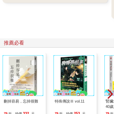
推薦必看
刪掉容易，忘掉很難
特殊傳說Ⅲ vol.11
腎臟
40
就告
332
253
79
折
特價
元
79
折
特價
元
79
折