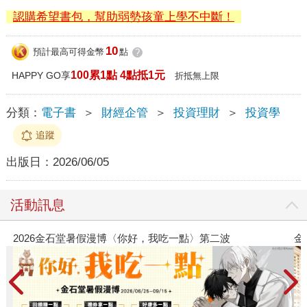
認購希望書包，幫助弱勢孩童上學不中斷！
10
預計最高可得金幣
點
?
100累1點 4點抵1元
HAPPY GO享
折抵無上限
分類：
電子書
＞
財經企管
＞
投資理財
＞
投資學
追蹤
出版日：
2026/06/05
活動訊息
好，我吃一點〉第二波
金石堂2026海外優惠：電子書