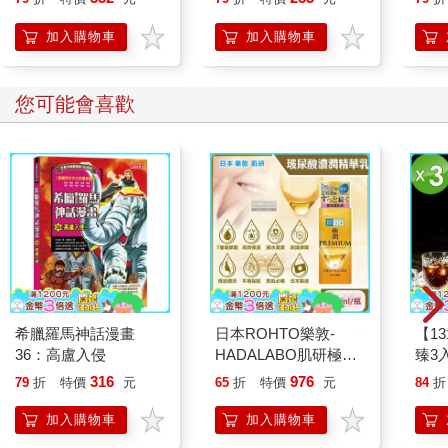
加入購物車
加入購物車
您可能會喜歡
希臘羅馬神話漫畫
日本ROHTO樂敦-
【1
36：高盧入侵
HADALABO肌研極潤
臻3入
金緻7重玻尿酸高效保
316
976
79
折
特價
元
65
折
特價
元
84
折
濕潤澤特濃精華乳液
140ml/金瓶(Premium
加入購物車
加入購物車
臉部肌膚護理乳霜,素