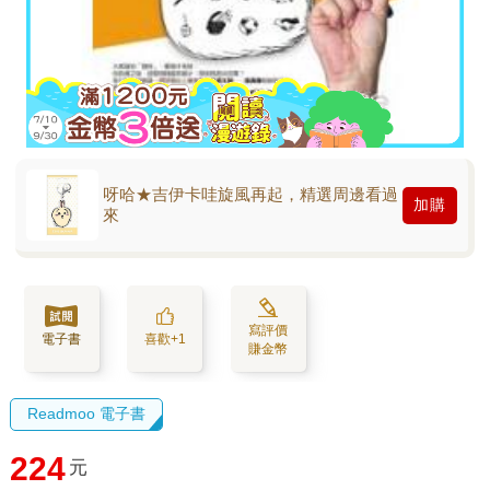
呀哈★吉伊卡哇旋風再起，精選周邊看過
加購
來
寫評價
電子書
喜歡+1
賺金幣
Readmoo 電子書
224
元