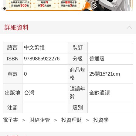
詳細資料
語言
中文繁體
裝訂
ISBN
9789865922276
分級
普通級
商品規
頁數
0
25開15*21cm
格
適讀年
出版地
台灣
全齡適讀
齡
注音
級別
電子書
＞
財經企管
＞
投資理財
＞
投資學